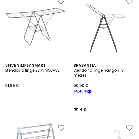
4,8
5FIVE SIMPLY SMART
BRABANTIA
/ 5
Étendoir à linge 23m MOJAVE
Etendoir à linge hangon 15
mètres
51,99 €
50,50 €
45,45 €
4,8
/
5