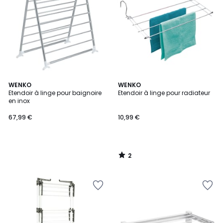
2
WENKO
WENKO
/
Etendoir à linge pour baignoire
Etendoir à linge pour radiateur
5
en inox
67,99 €
10,99 €
2
/
5