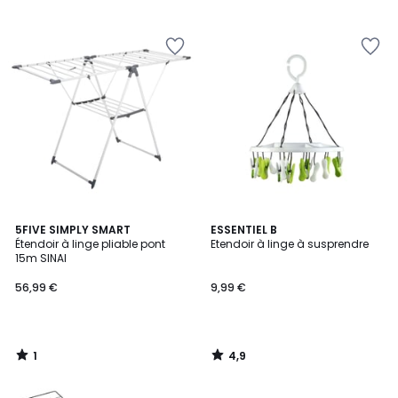
1
4,9
5FIVE SIMPLY SMART
ESSENTIEL B
/
/ 5
Étendoir à linge pliable pont
Etendoir à linge à susprendre
5
15m SINAI
56,99 €
9,99 €
1
4,9
/
/
5
5