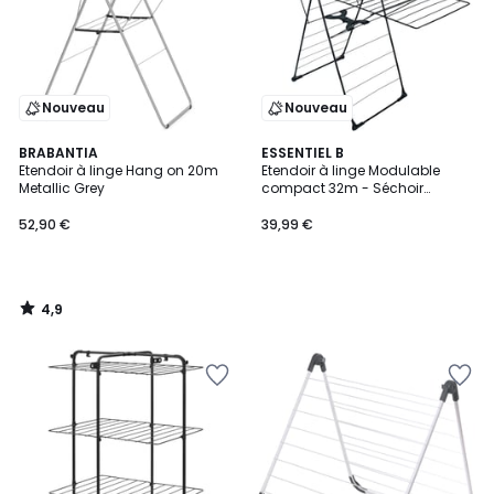
Nouveau
Nouveau
4,9
BRABANTIA
ESSENTIEL B
/ 5
Etendoir à linge Hang on 20m
Etendoir à linge Modulable
Metallic Grey
compact 32m - Séchoir
EBDR232
52,90 €
39,99 €
4,9
/
5