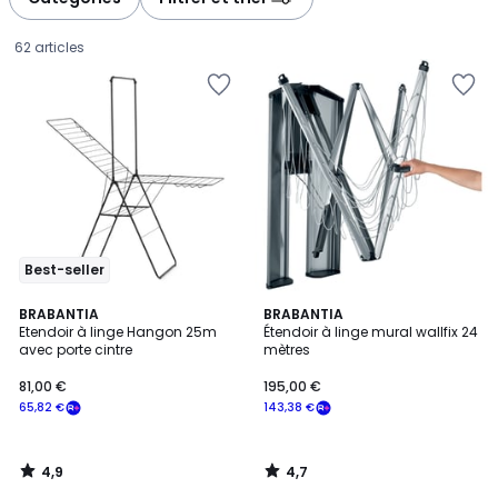
gauche
droite
62 articles
Best-seller
4,9
4,7
BRABANTIA
BRABANTIA
/ 5
/ 5
Etendoir à linge Hangon 25m
Étendoir à linge mural wallfix 24
avec porte cintre
mètres
81,00
81,00 €
195,00 €
€
65,82 €
143,38 €
souscrivez
à
notre
4,9
4,7
programme
/
/
5
5