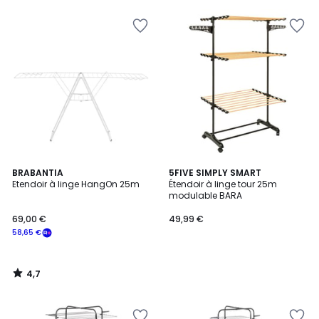
pour
payer
à
la
place
65,82
€.
4,7
BRABANTIA
5FIVE SIMPLY SMART
/ 5
Etendoir à linge HangOn 25m
Étendoir à linge tour 25m
modulable BARA
69,00 €
49,99 €
58,65 €
4,7
/
5