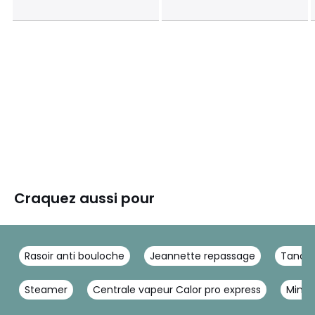
Craquez aussi pour
Rasoir anti bouloche
Jeannette repassage
Tancarv
Steamer
Centrale vapeur Calor pro express
Mini 