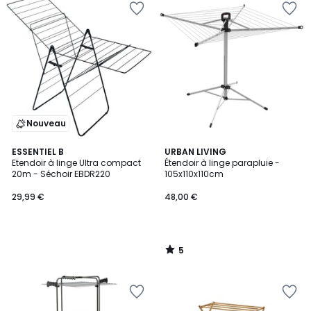
Nouveau
5
ESSENTIEL B
URBAN LIVING
/
Etendoir à linge Ultra compact
Étendoir à linge parapluie -
5
20m - Séchoir EBDR220
105x110x110cm
29,99 €
48,00 €
5
/
5