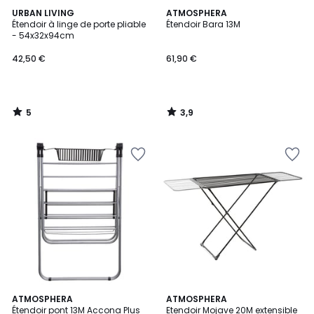
5
3,9
URBAN LIVING
ATMOSPHERA
/
/ 5
Étendoir à linge de porte pliable
Étendoir Bara 13M
5
- 54x32x94cm
42,50 €
61,90 €
5
3,9
/
/
5
5
ATMOSPHERA
ATMOSPHERA
Étendoir pont 13M Accona Plus
Etendoir Mojave 20M extensible