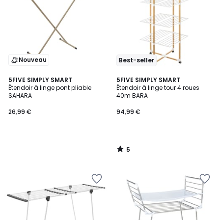
Nouveau
Best-seller
5
5FIVE SIMPLY SMART
5FIVE SIMPLY SMART
/
Étendoir à linge pont pliable
Étendoir à linge tour 4 roues
5
SAHARA
40m BARA
26,99 €
94,99 €
5
/
5