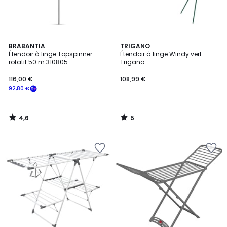
4,6
5
BRABANTIA
TRIGANO
/ 5
/
Étendoir à linge Topspinner
Étendoir à linge Windy vert -
5
rotatif 50 m 310805
Trigano
116,00 €
108,99 €
92,80 €
4,6
5
/
/
5
5