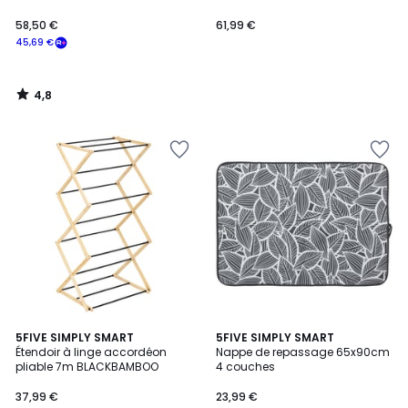
58,50 €
61,99 €
45,69 €
4,8
/
5
4
5FIVE SIMPLY SMART
5FIVE SIMPLY SMART
/
Étendoir à linge accordéon
Nappe de repassage 65x90cm
5
pliable 7m BLACKBAMBOO
4 couches
37,99 €
23,99 €