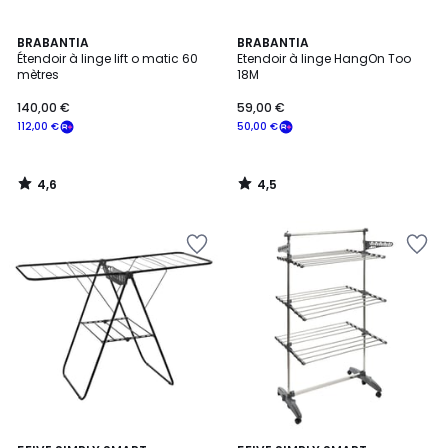
4,6
4,5
BRABANTIA
BRABANTIA
/ 5
/ 5
Étendoir à linge lift o matic 60
Etendoir à linge HangOn Too
mètres
18M
140,00 €
59,00 €
112,00 €
50,00 €
4,6
4,5
/
/
5
5