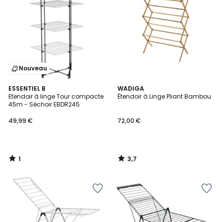
Nouveau
1
3,7
ESSENTIEL B
WADIGA
/
/ 5
Etendoir à linge Tour compacte
Étendoir à Linge Pliant Bambou
5
45m - Séchoir EBDR245
49,99 €
72,00 €
1
3,7
/
/
5
5