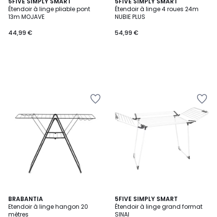
5FIVE SIMPLY SMART
5FIVE SIMPLY SMART
Étendoir à linge pliable pont
Étendoir à linge 4 roues 24m
13m MOJAVE
NUBIE PLUS
44,99 €
54,99 €
4,8
BRABANTIA
5FIVE SIMPLY SMART
/ 5
Etendoir à linge hangon 20
Étendoir à linge grand format
mètres
SINAI