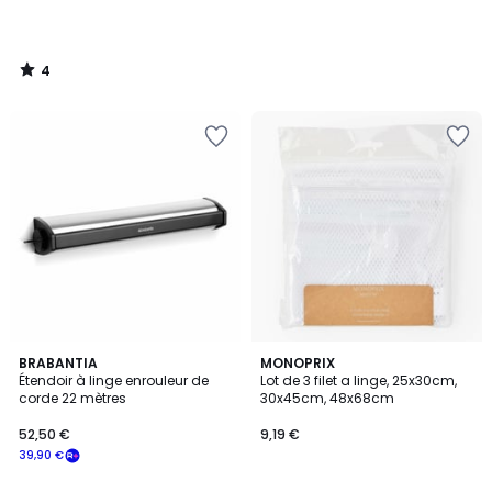
4
/
5
3,6
BRABANTIA
MONOPRIX
/ 5
Étendoir à linge enrouleur de
Lot de 3 filet a linge, 25x30cm,
corde 22 mètres
30x45cm, 48x68cm
52,50 €
9,19 €
39,90 €