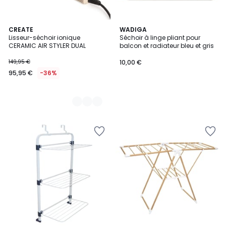
4
CREATE
WADIGA
Lisseur-séchoir ionique
Séchoir à linge pliant pour
Couleurs
CERAMIC AIR STYLER DUAL
balcon et radiateur bleu et gris
149,95 €
10,00 €
95,95 €
-36%