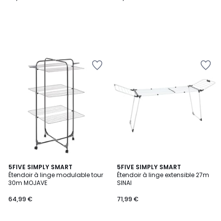
3
5FIVE SIMPLY SMART
5FIVE SIMPLY SMART
/
Étendoir à linge modulable tour
Étendoir à linge extensible 27m
5
30m MOJAVE
SINAI
64,99 €
71,99 €