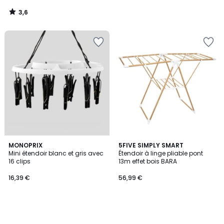
3,6
/
5
MONOPRIX
5FIVE SIMPLY SMART
Mini étendoir blanc et gris avec
Étendoir à linge pliable pont
16 clips
13m effet bois BARA
16,39 €
56,99 €