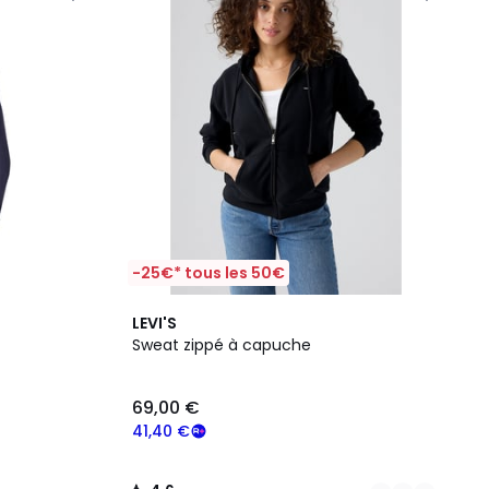
-25€* tous les 50€
2
4,6
LEVI'S
Couleurs
/ 5
Sweat zippé à capuche
69,00 €
41,40 €