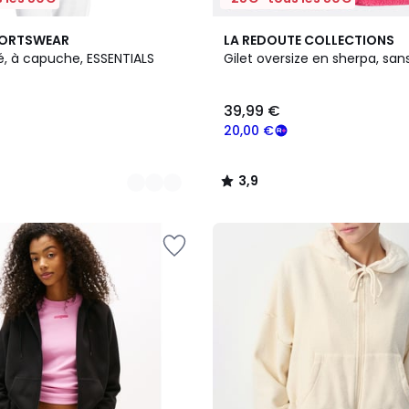
3,9
PORTSWEAR
LA REDOUTE COLLECTIONS
/ 5
é, à capuche, ESSENTIALS
Gilet oversize en sherpa, s
39,99 €
20,00 €
3,9
/
5