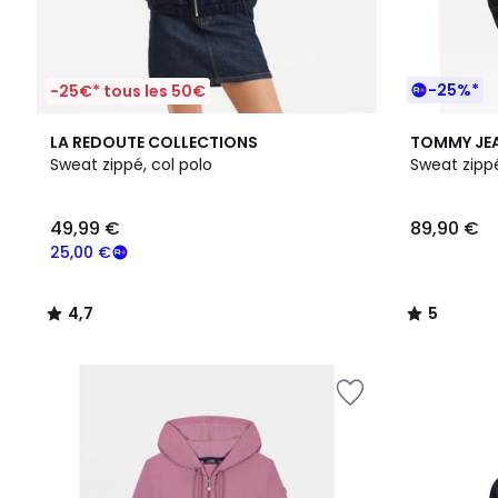
-25%*
-25€* tous les 50€
4,7
5
LA REDOUTE COLLECTIONS
TOMMY JE
/ 5
/
Sweat zippé, col polo
Sweat zipp
5
49,99 €
89,90 €
25,00 €
4,7
5
/
/
5
5