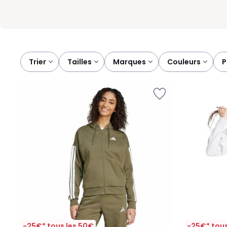
Trier
tailles
marques
couleurs
-25€* tous les 50€
-25€* tous