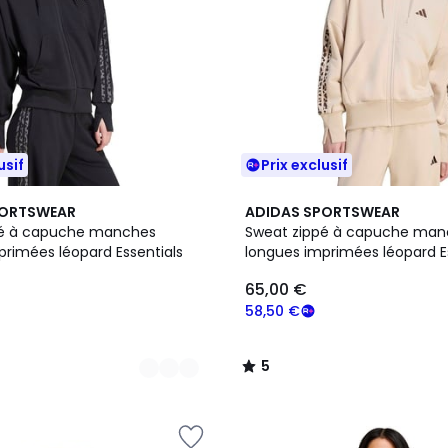
usif
Prix exclusif
2
5
PORTSWEAR
ADIDAS SPORTSWEAR
Couleurs
/
pé à capuche manches
Sweat zippé à capuche man
5
primées léopard Essentials
longues imprimées léopard E
65,00 €
58,50 €
5
/
5