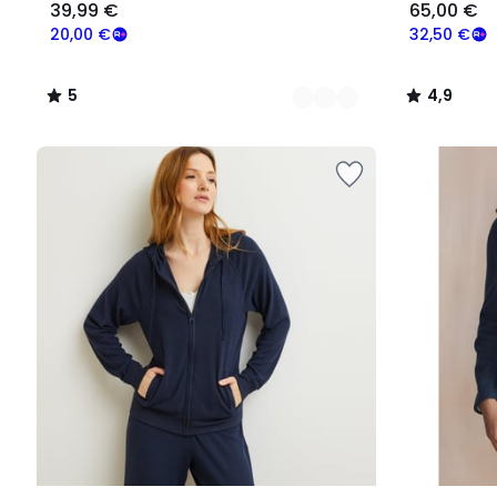
39,99 €
65,00 €
20,00 €
32,50 €
5
4,9
/
/
5
5