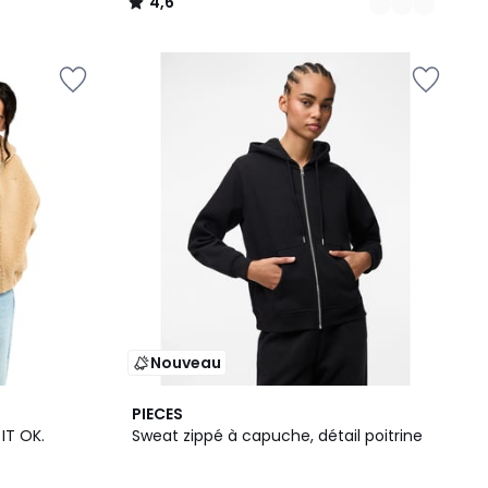
4,6
/
5
Nouveau
PIECES
IT OK.
Sweat zippé à capuche, détail poitrine