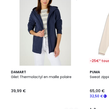
-25€* tous
2
2
DAMART
PUMA
Couleurs
/
Gilet Thermolactyl en maille polaire
Sweat zipp
5
39,99 €
65,00 €
32,50 €