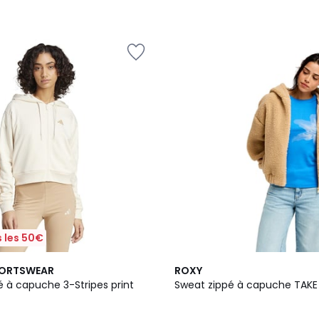
 les 50€
2
PORTSWEAR
ROXY
Couleurs
é à capuche 3-Stripes print
Sweat zippé à capuche TAKE 