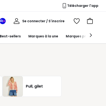
Télécharger l'app
Mon
Se connecter / S'inscrire
Mon
Voir
Voir
compte
espace
mes
mon
La
favoris
panier
Best-sellers
Marques à la une
Marques premium
Redoute
+
Pull, gilet