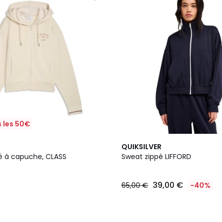
 les 50€
QUIKSILVER
é à capuche, CLASS
Sweat zippé LIFFORD
39,00 €
65,00 €
-40%