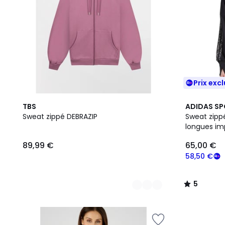
Prix excl
3
3
5
TBS
ADIDAS S
Couleurs
Couleurs
/
Sweat zippé DEBRAZIP
Sweat zip
5
longues im
89,99 €
65,00 €
58,50 €
5
/
5