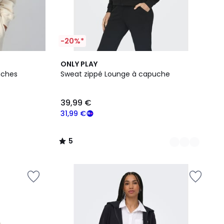
-20%*
4
5
ONLY PLAY
Couleurs
/
nches
Sweat zippé Lounge à capuche
5
39,99 €
31,99 €
5
/
5