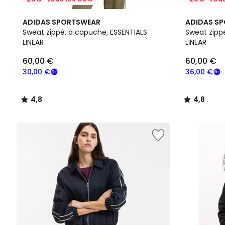
4,8
2
4,8
ADIDAS SPORTSWEAR
ADIDAS S
/ 5
Couleurs
/ 5
Sweat zippé, à capuche, ESSENTIALS
Sweat zipp
LINEAR
LINEAR
60,00
60,00 €
60,00 €
€
souscrivez
30,00 €
36,00 €
à
notre
4,8
4,8
programme
/
/
pour
5
5
payer
à
la
place
30,00
€.