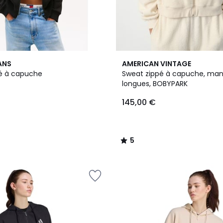
5
ANS
AMERICAN VINTAGE
/
é à capuche
Sweat zippé à capuche, ma
5
longues, BOBYPARK
145,00 €
5
/
5