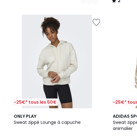
2
/
5
-25€* tous les 50€
-25€* tous
2
5
4,9
ONLY PLAY
ADIDAS S
Couleurs
/
/ 5
Sweat zippé Lounge à capuche
Sweat zipp
5
animalier