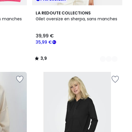
4
3,9
LA REDOUTE COLLECTIONS
Couleurs
/ 5
ans manches
Gilet oversize en sherpa, sans manches
39,99 €
35,99 €
3,9
/
5