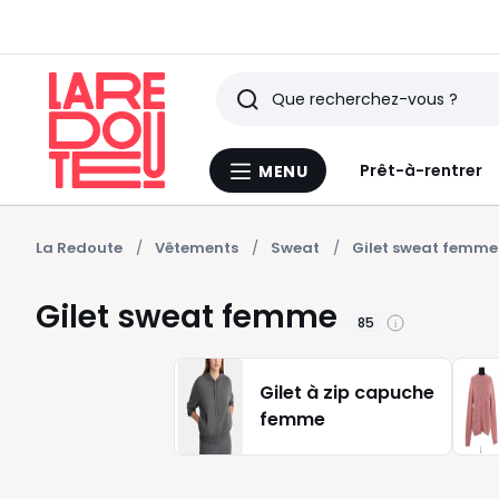
Rechercher
Derniers
Prêt-à-rentrer
MENU
Menu
articles
La
Redoute
vus
La Redoute
Vêtements
Sweat
Gilet sweat femme
Gilet sweat femme
85
Gilet à zip capuche
femme