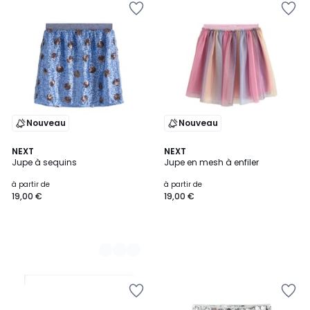
Nouveau
Nouveau
2
NEXT
NEXT
Jupe à sequins
Jupe en mesh à enfiler
Couleurs
à partir de
à partir de
19,00 €
19,00 €