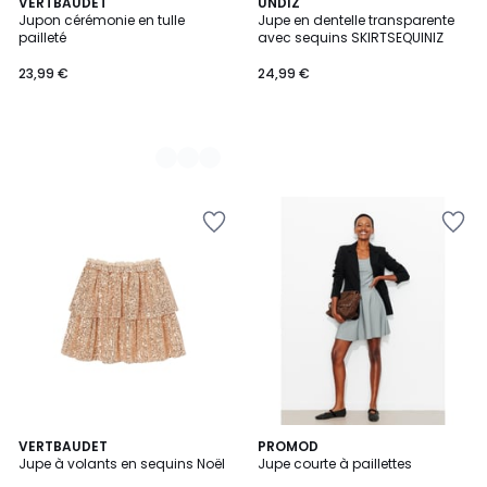
3
VERTBAUDET
UNDIZ
Jupon cérémonie en tulle
Jupe en dentelle transparente
Couleurs
pailleté
avec sequins SKIRTSEQUINIZ
23,99 €
24,99 €
5
VERTBAUDET
PROMOD
/
Jupe à volants en sequins Noël
Jupe courte à paillettes
5