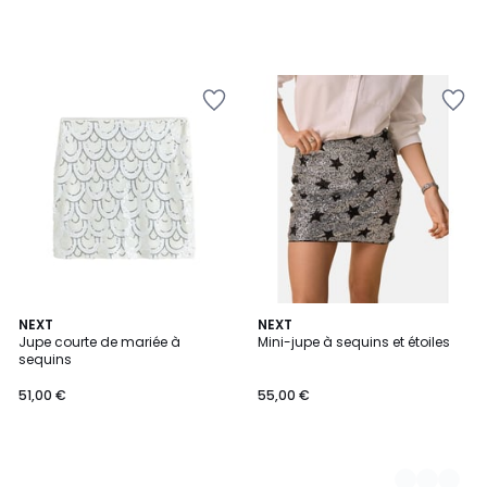
NEXT
2
NEXT
Jupe courte de mariée à
Mini-jupe à sequins et étoiles
Couleurs
sequins
51,00 €
55,00 €