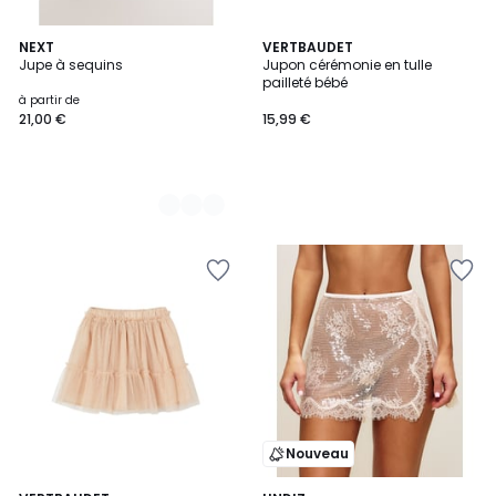
3
NEXT
VERTBAUDET
Jupe à sequins
Jupon cérémonie en tulle
Couleurs
pailleté bébé
à partir de
21,00 €
15,99 €
Nouveau