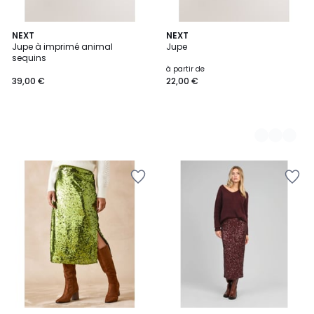
NEXT
2
NEXT
Jupe à imprimé animal
Jupe
Couleurs
sequins
à partir de
39,00 €
22,00 €