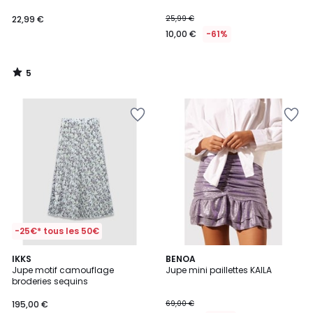
22,99 €
25,99 €
10,00 €
-61%
5
/
5
-25€* tous les 50€
IKKS
BENOA
Jupe motif camouflage
Jupe mini paillettes KAILA
broderies sequins
195,00 €
69,00 €