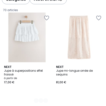
gauche
droite
70 articles
6
NEXT
NEXT
Jupe à superpositions effet
Jupe mi-longue ornée de
Couleurs
froissé
sequins
Prix
à partir de
17,00 €
81,00 €
à
partir
de
17,00
€.