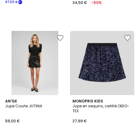
97,50 €
34,50 €
-50%
2
AN'GE
MONOPRIX KIDS
Jupe Courte JUTINIA
Jupe en sequins, certifié OEKO-
Couleurs
TEX
59,00 €
27,99 €