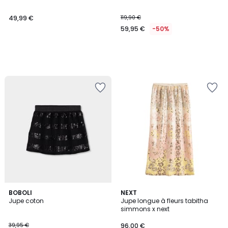
49,99 €
119,90 €
59,95 €
-50%
BOBOLI
NEXT
Jupe coton
Jupe longue à fleurs tabitha
simmons x next
39,95 €
96,00 €