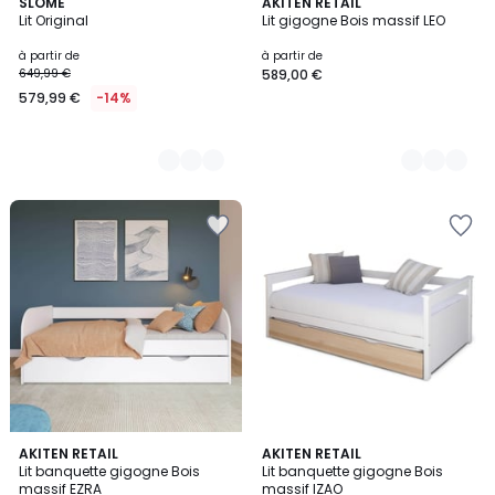
2
SLOME
3
AKITEN RETAIL
Lit Original
Lit gigogne Bois massif LEO
Couleurs
Couleurs
à partir de
à partir de
649,99 €
589,00 €
579,99 €
-14%
4,1
5
AKITEN RETAIL
3
AKITEN RETAIL
/ 5
Lit banquette gigogne Bois
Lit banquette gigogne Bois
Couleurs
Couleurs
massif EZRA
massif IZAO