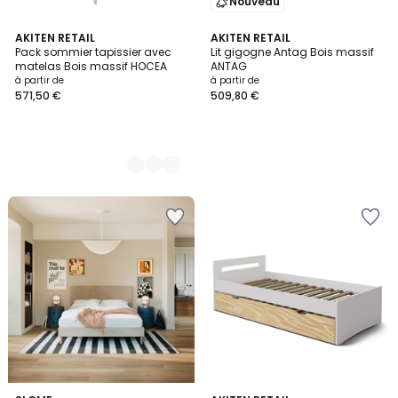
Nouveau
3
AKITEN RETAIL
AKITEN RETAIL
Pack sommier tapissier avec
Lit gigogne Antag Bois massif
Couleurs
matelas Bois massif HOCEA
ANTAG
à partir de
à partir de
571,50 €
509,80 €