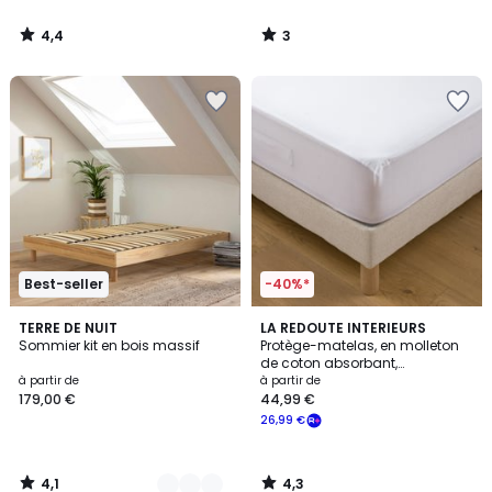
4,4
3
/
/
5
5
Best-seller
-40%*
4,1
4,3
5
TERRE DE NUIT
LA REDOUTE INTERIEURS
/ 5
/ 5
Sommier kit en bois massif
Protège-matelas, en molleton
Couleurs
de coton absorbant,
imperméable, hauteur maxi 30
à partir de
à partir de
cm
179,00 €
44,99 €
26,99 €
4,1
4,3
/
/