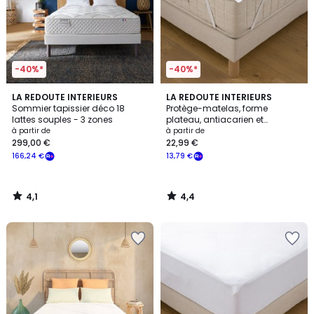
-40%*
-40%*
4,1
4,4
LA REDOUTE INTERIEURS
LA REDOUTE INTERIEURS
/ 5
/ 5
Sommier tapissier déco 18
Protège-matelas, forme
lattes souples - 3 zones
plateau, antiacarien et
imperméable
à partir de
à partir de
299,00 €
22,99 €
166,24 €
13,79 €
4,1
4,4
/
/
5
5