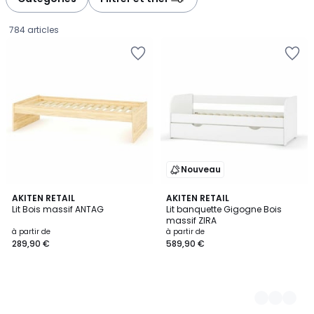
gauche
droite
784 articles
Nouveau
AKITEN RETAIL
5
AKITEN RETAIL
Lit Bois massif ANTAG
Lit banquette Gigogne Bois
Couleurs
massif ZIRA
Prix
à partir de
à partir de
289,90 €
589,90 €
à
partir
de
289,90
€.