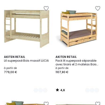
4,6
2
AKITEN RETAIL
2
AKITEN RETAIL
/ 5
Lit superposé Bois massif LUCIA
Pack lit superposé séparable
Couleurs
Couleurs
avec tiroirs et 2 matelas Bois
massif AARON
à partir de
à partir de
779,00 €
1107,80 €
4,6
/
5