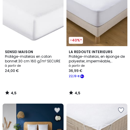
-40%*
4,5
4,5
SENSEI MAISON
LA REDOUTE INTERIEURS
/ 5
/ 5
Protège-matelas en coton
Protège-matelas, en éponge de
bonnet 30 cm 160 g/m² SECURE
polyester, imperméable,
hauteur maxi 25 cm
à partir de
à partir de
24,00 €
36,99 €
22,19 €
4,5
4,5
/
/
5
5