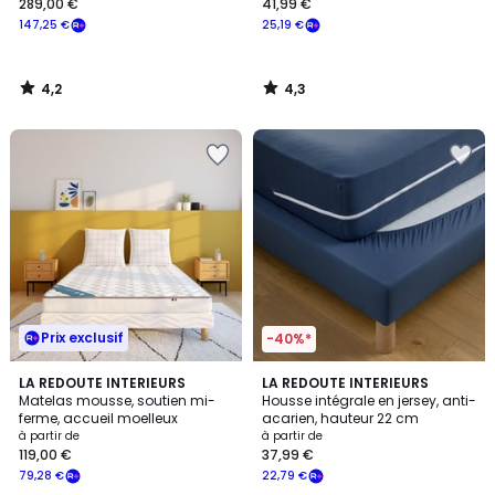
289,00 €
41,99 €
147,25 €
25,19 €
4,2
4,3
/
/
5
5
Prix exclusif
-40%*
4,1
4,3
LA REDOUTE INTERIEURS
3
LA REDOUTE INTERIEURS
/ 5
/ 5
Matelas mousse, soutien mi-
Housse intégrale en jersey, anti-
Couleurs
ferme, accueil moelleux
acarien, hauteur 22 cm
à partir de
à partir de
119,00 €
37,99 €
79,28 €
22,79 €