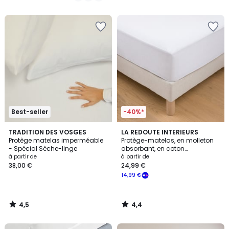
5
5
Best-seller
-40%*
4,5
4,4
TRADITION DES VOSGES
LA REDOUTE INTERIEURS
/ 5
/ 5
Protège matelas imperméable
Protège-matelas, en molleton
- Spécial Sèche-linge
absorbant, en coton
imperméable, hauteur maxi 22
à partir de
à partir de
cm
38,00 €
24,99 €
14,99 €
4,5
4,4
/
/
5
5