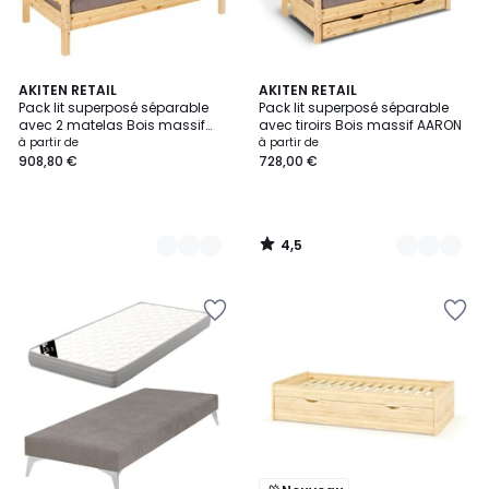
4,5
3
AKITEN RETAIL
2
AKITEN RETAIL
/ 5
Pack lit superposé séparable
Pack lit superposé séparable
Couleurs
Couleurs
avec 2 matelas Bois massif
avec tiroirs Bois massif AARON
AARON
à partir de
à partir de
908,80 €
728,00 €
4,5
/
5