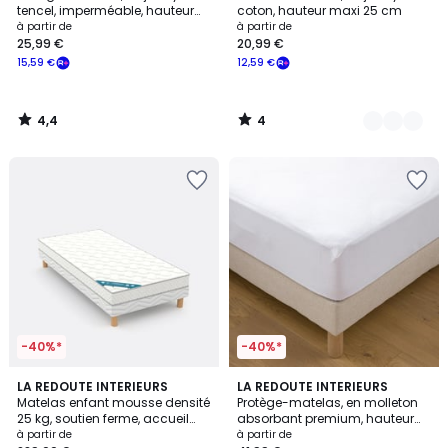
Couleurs
5
tencel, imperméable, hauteur
coton, hauteur maxi 25 cm
maxi 25 cm
à partir de
à partir de
25,99 €
20,99 €
15,59 €
12,59 €
4,4
4
/
/
5
5
-40%*
-40%*
4,2
4,3
LA REDOUTE INTERIEURS
LA REDOUTE INTERIEURS
/ 5
/ 5
Matelas enfant mousse densité
Protège-matelas, en molleton
25 kg, soutien ferme, accueil
absorbant premium, hauteur
moelleux
maxi 25 cm
à partir de
à partir de