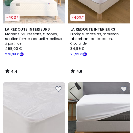
-40%*
-40%*
4,4
4,6
LA REDOUTE INTERIEURS
LA REDOUTE INTERIEURS
/ 5
/ 5
Matelas 651 ressorts, 5 zones,
Protège-matelas, molleton
soutien ferme, accueil moelleux
absorbant antiacarien,
imperméable, hauteur maxi 25
à partir de
à partir de
cm
499,00 €
34,99 €
276,93 €
20,99 €
4,4
4,6
/
/
5
5