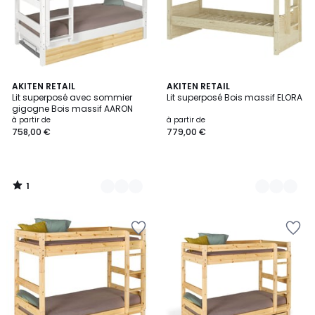
1
4
AKITEN RETAIL
2
AKITEN RETAIL
/
Lit superposé avec sommier
Lit superposé Bois massif ELORA
Couleurs
Couleurs
5
gigogne Bois massif AARON
à partir de
à partir de
758,00 €
779,00 €
1
/
5