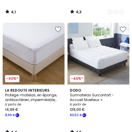
4,1
4,3
/
/
5
5
-40%*
-40%*
4,4
4,5
LA REDOUTE INTERIEURS
DODO
/ 5
/ 5
Protège-matelas, en éponge,
Surmatelas Surconfort -
antibactérien, imperméable,
Accueil Moelleux +
hauteur maxi 25 cm
à partir de
à partir de
14,99 €
129,00 €
8,99 €
80,52 €