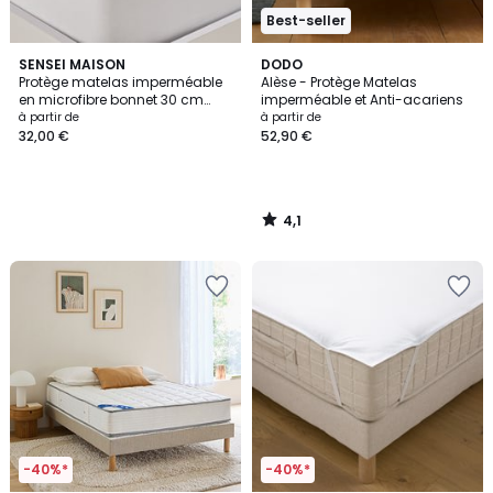
Best-seller
4,1
SENSEI MAISON
DODO
/ 5
Protège matelas imperméable
Alèse - Protège Matelas
en microfibre bonnet 30 cm
imperméable et Anti-acariens
MICRO SENSAFE
à partir de
à partir de
32,00 €
52,90 €
4,1
/
5
-40%*
-40%*