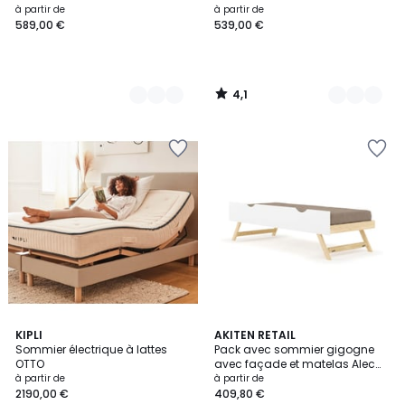
à partir de
à partir de
589,00 €
539,00 €
4,1
/
5
KIPLI
3
AKITEN RETAIL
Sommier électrique à lattes
Pack avec sommier gigogne
Couleurs
OTTO
avec façade et matelas Alec
Bois massif ALEC
à partir de
à partir de
2190,00 €
409,80 €