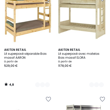
4,8
3
AKITEN RETAIL
2
AKITEN RETAIL
/ 5
Lit superposé séparable Bois
Lit superposé avec matelas
Couleurs
Couleurs
massif AARON
Bois massif ELORA
à partir de
à partir de
529,00 €
1178,00 €
4,8
/
5