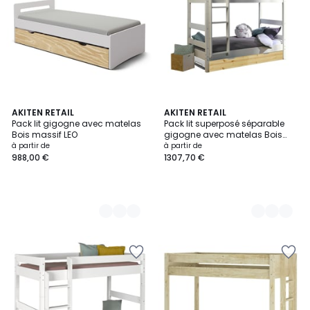
3
AKITEN RETAIL
4
AKITEN RETAIL
Pack lit gigogne avec matelas
Pack lit superposé séparable
Couleurs
Couleurs
Bois massif LEO
gigogne avec matelas Bois
massif AARON
à partir de
à partir de
988,00 €
1307,70 €