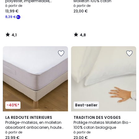
polyester, imperméable,
Molleton 100% coton
hauteur maxi 20 cm
à partir de
à partir de
13,99 €
23,00 €
8,39 €
4,1
4,8
/
/
5
5
-40%*
Best-seller
3,8
4,5
LA REDOUTE INTERIEURS
TRADITION DES VOSGES
/ 5
/ 5
Protège-matelas, en molleton
Protège matelas Molleton Bio -
absorbant antiacarien, hauteur
100% coton biologique
maxi 30 cm
à partir de
à partir de
23,99 €
23,00 €