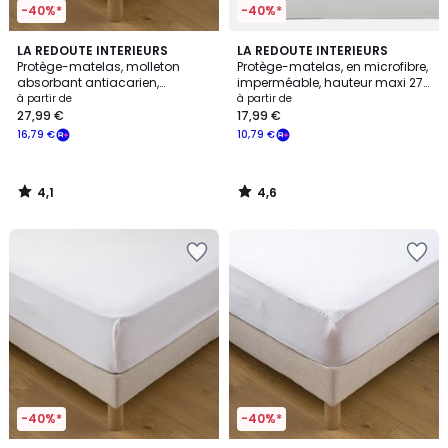
-40%*
-40%*
4,1
4,6
LA REDOUTE INTERIEURS
LA REDOUTE INTERIEURS
/ 5
/ 5
Protège-matelas, molleton
Protège-matelas, en microfibre,
absorbant antiacarien,
imperméable, hauteur maxi 27
imperméable, hauteur maxi 30
cm
à partir de
à partir de
cm
27,99 €
17,99 €
16,79 €
10,79 €
4,1
4,6
/
/
5
5
-40%*
-40%*