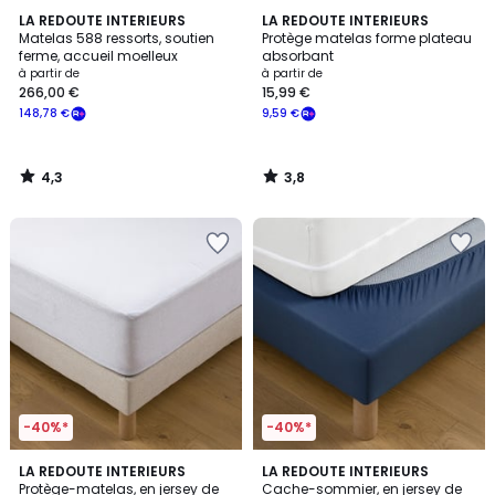
4,3
3,8
LA REDOUTE INTERIEURS
LA REDOUTE INTERIEURS
/ 5
/ 5
Matelas 588 ressorts, soutien
Protège matelas forme plateau
ferme, accueil moelleux
absorbant
à partir de
à partir de
266,00 €
15,99 €
148,78 €
9,59 €
4,3
3,8
/
/
5
5
-40%*
-40%*
4,4
4
LA REDOUTE INTERIEURS
5
LA REDOUTE INTERIEURS
/ 5
/
Protège-matelas, en jersey de
Cache-sommier, en jersey de