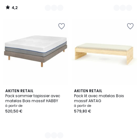
4,2
/
5
3
AKITEN RETAIL
AKITEN RETAIL
Pack sommier tapissier avec
Pack lit avec matelas Bois
Couleurs
matelas Bois massif HABBY
massif ANTAG
à partir de
à partir de
520,50 €
579,80 €