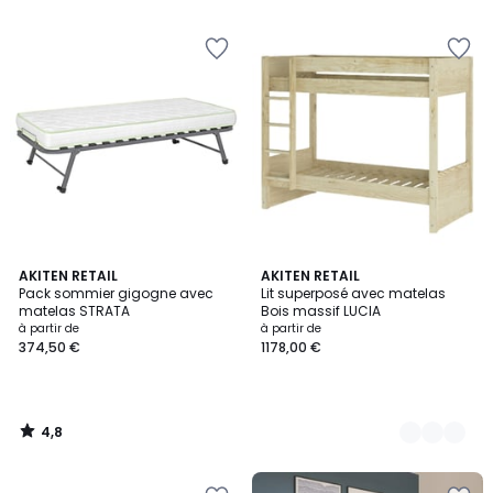
4,8
AKITEN RETAIL
2
AKITEN RETAIL
/ 5
Pack sommier gigogne avec
Lit superposé avec matelas
Couleurs
matelas STRATA
Bois massif LUCIA
à partir de
à partir de
374,50 €
1178,00 €
4,8
/
5