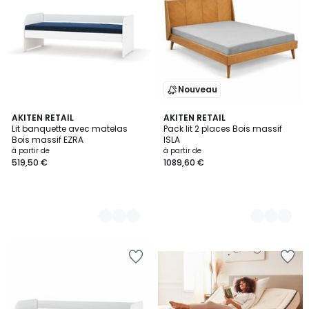
Nouveau
3
AKITEN RETAIL
2
AKITEN RETAIL
Lit banquette avec matelas
Pack lit 2 places Bois massif
Couleurs
Couleurs
Bois massif EZRA
ISLA
à partir de
à partir de
519,50 €
1089,60 €