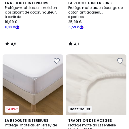
4,5
4,1
LA REDOUTE INTERIEURS
LA REDOUTE INTERIEURS
/ 5
/ 5
Protège-matelas, en molleton
Protège matelas, en éponge de
absorbant de coton, hauteur
coton antiacarien,
maxi 20 cm
imperméable, hauteur maxi 25
à partir de
à partir de
cm
19,99 €
25,99 €
11,99 €
15,59 €
4,5
4,1
/
/
5
5
-40%*
Best-seller
4,1
4,8
LA REDOUTE INTERIEURS
TRADITION DES VOSGES
/ 5
/ 5
Protège-matelas, en jersey de
Protège matelas Essentielle -