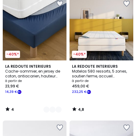
-40%*
-40%*
4
4,8
5
LA REDOUTE INTERIEURS
LA REDOUTE INTERIEURS
/
/ 5
Cache-sommier, en jersey de
Matelas 580 ressorts, 5 zones,
Couleurs
5
coton, antiacarien, hauteur
soutien ferme, accueil
maxi 25 cm
enveloppant
à partir de
à partir de
23,99 €
459,00 €
14,39 €
232,25 €
4
4,8
/
/
5
5