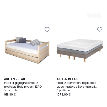
4,2
3
AKITEN RETAIL
2
AKITEN RETAIL
/ 5
Pack lit gigogne avec 2
Pack 2 sommiers tapissiers
Couleurs
Couleurs
matelas Bois massif IZAO
avec matelas Bois massif
HABBY
à partir de
à partir de
918,80 €
1079,00 €