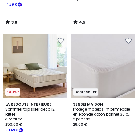
14,39 €
3,8
4,5
/
/
5
5
-40%*
Best-seller
4,4
3
LA REDOUTE INTERIEURS
SENSEI MAISON
/ 5
/
Sommier tapissier déco 12
Protège matelas imperméable
5
lattes
en éponge coton bonnet 30 cm
200 g/m² SENSAFE
à partir de
à partir de
259,00 €
28,00 €
131,49 €