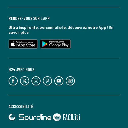
RENDEZ-VOUS SUR L'APP
Ultra inspirante, personnalisée, découvrez notre App !
En
savoir plus
lien vers l'app store
lien vers google play
H24 AVEC NOUS
lien vers l'espace réseaux sociaux
lien vers l'espace réseaux sociaux
lien vers l'espace réseaux sociaux
lien vers l'espace réseaux sociaux
lien vers l'espace réseaux sociaux
lien vers le blog la redoute
ACCESSIBILITÉ
lien vers Sourdline
lien vers Faciliti