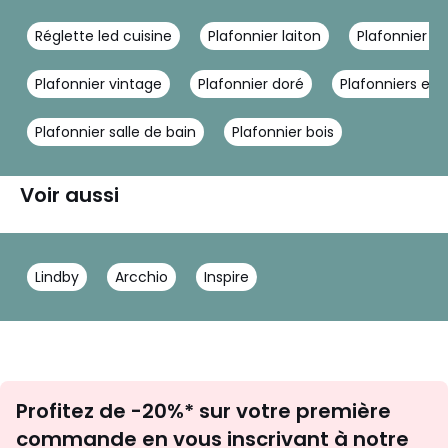
Réglette led cuisine
Plafonnier laiton
Plafonnier sp
Plafonnier vintage
Plafonnier doré
Plafonniers ext
Plafonnier salle de bain
Plafonnier bois
Voir aussi
Lindby
Arcchio
Inspire
Inscription
Profitez de -20%* sur votre première
newsletter
commande en vous inscrivant à notre