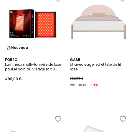
Nouveau
FOREO
GAMI
Lumineux multi-lumière de luxe
Lit avec éage led et tête de lit
pour le soin du visage et du
rose
corps PANNEAU LED FAQ
499,00 €
339,00 €
299,00 €
-11%