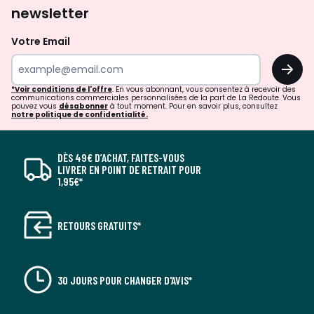
newsletter
Votre Email
OK
*Voir conditions de l'offre
. En vous abonnant, vous consentez à recevoir des
communications commerciales personnalisées de la part de La Redoute. Vous
pouvez vous
désabonner
à tout moment. Pour en savoir plus, consultez
notre politique de confidentialité.
DÈS 49€ D’ACHAT, FAITES-VOUS
LIVRER EN POINT DE RETRAIT POUR
1,95€*
RETOURS GRATUITS*
30 JOURS POUR CHANGER D'AVIS*