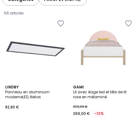
56 articles
LINDBY
GAMI
Panneau en aluminium
Lit avec éage led et tête de lit
moderneLED, Nelios
rose en mélaminé
82,80
82,80 €
309,00 €
€.
269,00 €
-13%