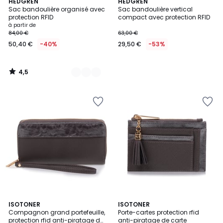
4,5
3
HEDGREN
HEDGREN
/ 5
Sac bandoulière organisé avec
Sac bandoulière vertical
Couleurs
protection RFID
compact avec protection RFID
à partir de
84,00 €
63,00 €
50,40 €
-40%
29,50 €
-53%
4,5
/
5
2
ISOTONER
ISOTONER
Compagnon grand portefeuille,
Porte-cartes protection rfid
Couleurs
protection rfid anti-piratage de
anti-piratage de carte