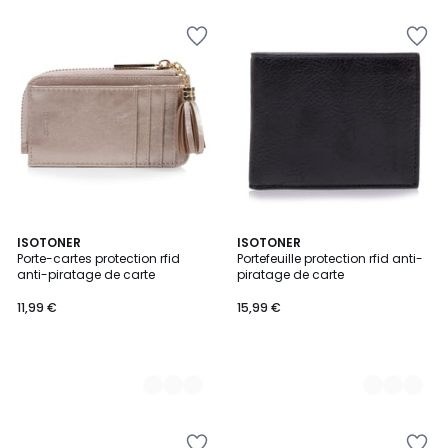
au
lieu
de
75,00
€
40%
de
réduction
appliquée.
3
ISOTONER
2
ISOTONER
Porte-cartes protection rfid
Portefeuille protection rfid anti-
Couleurs
Couleurs
anti-piratage de carte
piratage de carte
11,99 €
15,99 €