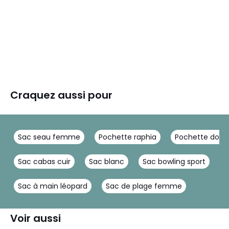
Craquez aussi pour
Sac seau femme
Pochette raphia
Pochette dor
Sac cabas cuir
Sac blanc
Sac bowling sport
S
Sac à main léopard
Sac de plage femme
Voir aussi