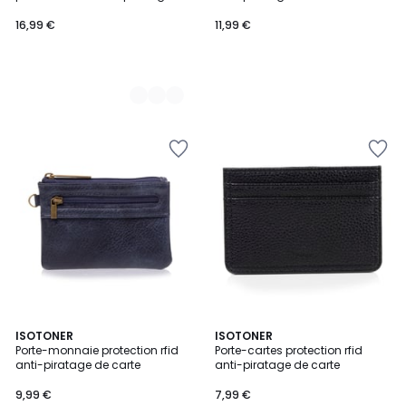
carte
16,99 €
11,99 €
2
ISOTONER
3
ISOTONER
Porte-monnaie protection rfid
Porte-cartes protection rfid
Couleurs
Couleurs
anti-piratage de carte
anti-piratage de carte
9,99 €
7,99 €