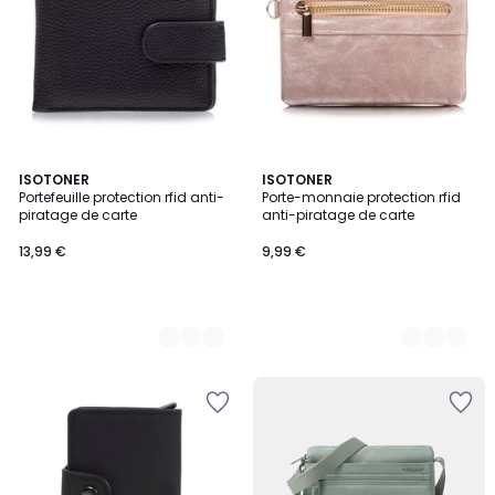
2
ISOTONER
4
ISOTONER
Portefeuille protection rfid anti-
Porte-monnaie protection rfid
Couleurs
Couleurs
piratage de carte
anti-piratage de carte
13,99 €
9,99 €