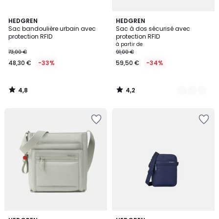
4,8
4,2
HEDGREN
2
HEDGREN
/ 5
/ 5
Sac bandoulière urbain avec
Sac à dos sécurisé avec
Couleurs
protection RFID
protection RFID
à partir de
73,00 €
91,00 €
48,30 €
-33%
59,50 €
-34%
4,8
4,2
/
/
5
5