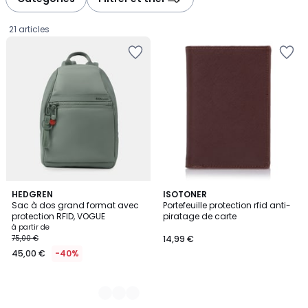
gauche
droite
21 articles
4
HEDGREN
ISOTONER
Sac à dos grand format avec
Portefeuille protection rfid anti-
Couleurs
protection RFID, VOGUE
piratage de carte
Prix
à partir de
75,00 €
14,99 €
à
45,00 €
-40%
partir
de
45,00
€