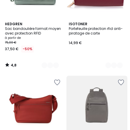
4,8
6
HEDGREN
2
ISOTONER
/ 5
Sac bandoulière format moyen
Portefeuille protection rfid anti-
Couleurs
Couleurs
avec protection RFID
piratage de carte
à partir de
75,00 €
14,99 €
37,50 €
-50%
4,8
/
5