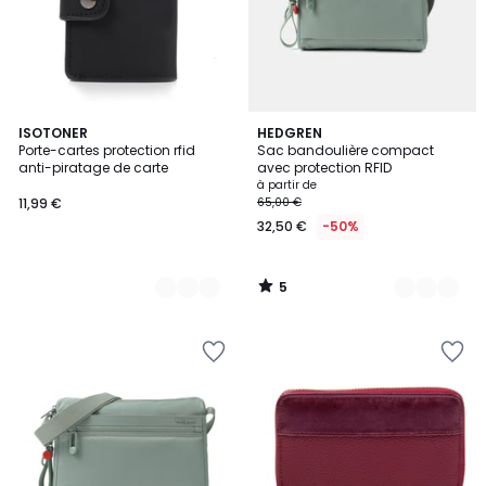
5
2
ISOTONER
5
HEDGREN
/
Porte-cartes protection rfid
Sac bandoulière compact
Couleurs
Couleurs
5
anti-piratage de carte
avec protection RFID
à partir de
11,99 €
65,00 €
32,50 €
-50%
5
/
5