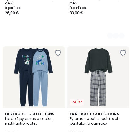
Couleurs
de 2
de 3
à partir de
à partir de
26,00 €
33,00 €
-20%*
4,5
LA REDOUTE COLLECTIONS
LA REDOUTE COLLECTIONS
/ 5
Lot de 2 pyjamas en coton,
Pyjama sweat en polaire et
motif astronaute
pantalon à carreaux
phosphorescent