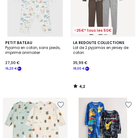
-25€* tous les 50€
4,2
PETIT BATEAU
LA REDOUTE COLLECTIONS
/ 5
Pyjama en coton, sans pieds,
Lot de 2 pyjamas en jersey de
imprimé animalier
coton
27,00 €
35,99 €
16,20 €
18,00 €
4,2
/
5