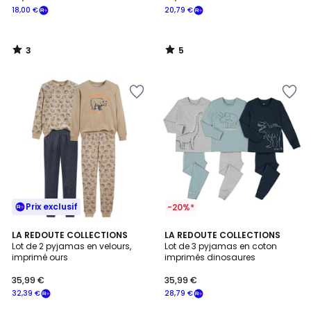
18,00 €
20,79 €
3
5
/
/
5
5
Prix exclusif
-20%*
4
4,7
LA REDOUTE COLLECTIONS
LA REDOUTE COLLECTIONS
/
/ 5
Lot de 2 pyjamas en velours,
Lot de 3 pyjamas en coton
5
imprimé ours
imprimés dinosaures
35,99 €
35,99 €
32,39 €
28,79 €