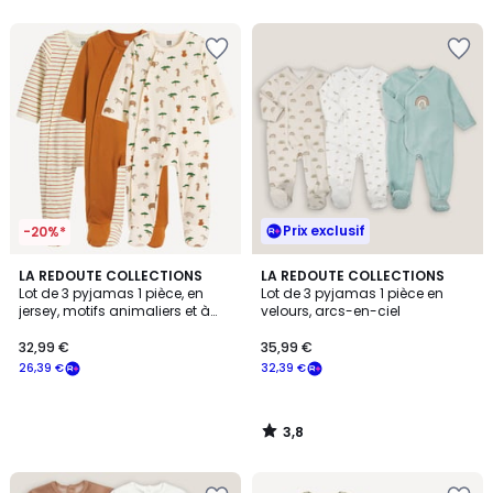
5
5
Prix exclusif
-20%*
3,8
LA REDOUTE COLLECTIONS
LA REDOUTE COLLECTIONS
/ 5
Lot de 3 pyjamas 1 pièce, en
Lot de 3 pyjamas 1 pièce en
jersey, motifs animaliers et à
velours, arcs-en-ciel
rayures
32,99 €
35,99 €
26,39 €
32,39 €
3,8
/
5