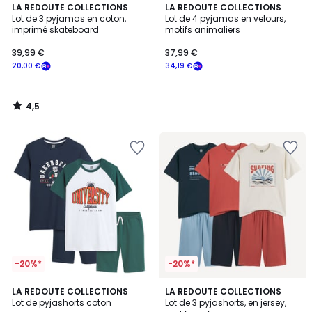
4,5
LA REDOUTE COLLECTIONS
LA REDOUTE COLLECTIONS
/ 5
Lot de 3 pyjamas en coton,
Lot de 4 pyjamas en velours,
imprimé skateboard
motifs animaliers
39,99 €
37,99 €
20,00 €
34,19 €
4,5
/
5
-20%*
-20%*
4,6
1
LA REDOUTE COLLECTIONS
LA REDOUTE COLLECTIONS
/ 5
/
Lot de pyjashorts coton
Lot de 3 pyjashorts, en jersey,