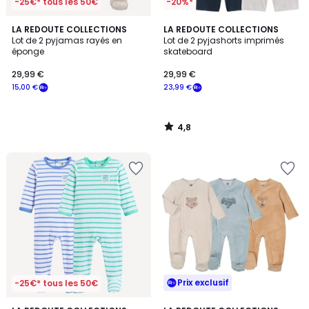
-25€* tous les 50€
-20%*
4,8
LA REDOUTE COLLECTIONS
LA REDOUTE COLLECTIONS
/ 5
Lot de 2 pyjamas rayés en
Lot de 2 pyjashorts imprimés
éponge
skateboard
29,99 €
29,99 €
15,00 €
23,99 €
4,8
/
5
Prix exclusif
-25€* tous les 50€