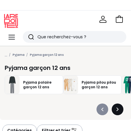
Voir
mon
La
panie
Redoute
Menu
Rechercher
Derniers
...
articles
Pyjama
Pyjama garçon 12 ans
vus
Pyjama garçon 12 ans
Pyjama polaire
Pyjama pilou pilou
garçon 12 ans
garçon 12 ans
Précédent
Suivan
-
-
défiler
défiler
à
à
Catégories
Filtrer et trier