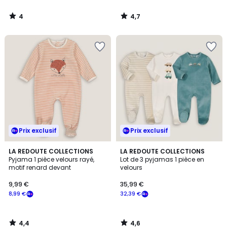
4
4,7
/
/
5
5
Prix exclusif
Prix exclusif
4,4
4,6
LA REDOUTE COLLECTIONS
LA REDOUTE COLLECTIONS
/ 5
/ 5
Pyjama 1 pièce velours rayé,
Lot de 3 pyjamas 1 pièce en
motif renard devant
velours
9,99 €
35,99 €
8,99 €
32,39 €
4,4
4,6
/
/