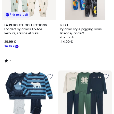
Prix exclusif
5
LA REDOUTE COLLECTIONS
NEXT
/
Lot de 2 pyjamas 1 pièce
Pyjama style jogging sous
5
velours, sapins et ours
licence, lot de 2
à partir de
29,99 €
44,00 €
26,99 €
5
/
5