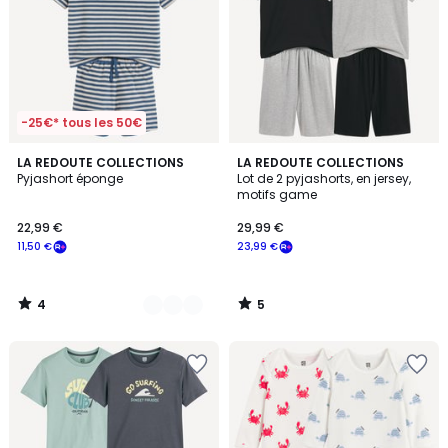
-25€* tous les 50€
4
5
2
LA REDOUTE COLLECTIONS
LA REDOUTE COLLECTIONS
/
/
Pyjashort éponge
Lot de 2 pyjashorts, en jersey,
Couleurs
5
5
motifs game
22,99 €
29,99 €
11,50 €
23,99 €
4
5
/
/
5
5