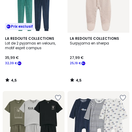
Prix exclusif
4,5
4,5
LA REDOUTE COLLECTIONS
LA REDOUTE COLLECTIONS
/ 5
/ 5
Lot de 2 pyjamas en velours,
Surpyjama en sherpa
motif esprit campus
35,99 €
27,99 €
32,39 €
25,19 €
4,5
4,5
/
/
5
5