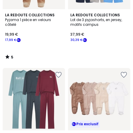
5
LA REDOUTE COLLECTIONS
LA REDOUTE COLLECTIONS
/
Pyjama 1 pièce en velours
Lot de 3 pyjashorts, en jersey,
5
côtelé
motifs campus
19,99 €
37,99 €
17,99 €
30,39 €
5
/
5
Prix exclusif