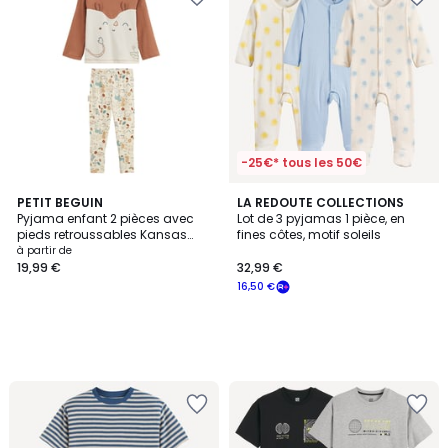
-25€* tous les 50€
PETIT BEGUIN
LA REDOUTE COLLECTIONS
Pyjama enfant 2 pièces avec
Lot de 3 pyjamas 1 pièce, en
pieds retroussables Kansas
fines côtes, motif soleils
City
à partir de
19,99 €
32,99 €
16,50 €