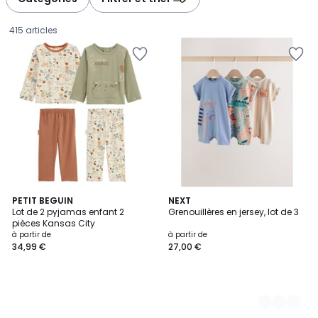
gauche
droite
415 articles
PETIT BEGUIN
2
NEXT
Lot de 2 pyjamas enfant 2
Grenouillères en jersey, lot de 3
Couleurs
pièces Kansas City
Prix
à partir de
à partir de
34,99 €
27,00 €
à
partir
de
34,99
€.