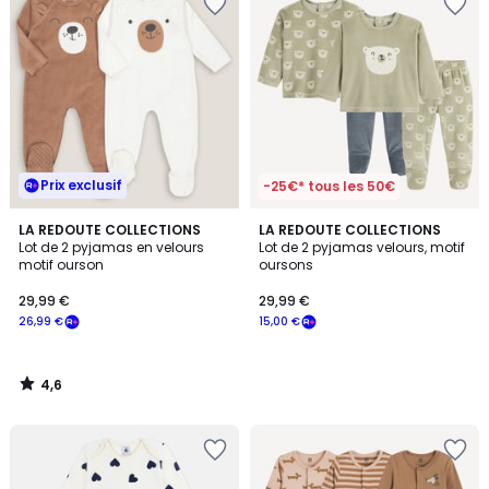
Prix exclusif
-25€* tous les 50€
4,6
LA REDOUTE COLLECTIONS
LA REDOUTE COLLECTIONS
/ 5
Lot de 2 pyjamas en velours
Lot de 2 pyjamas velours, motif
motif ourson
oursons
29,99 €
29,99 €
26,99 €
15,00 €
4,6
/
5