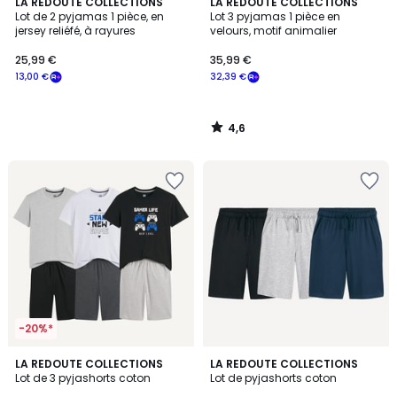
4,6
LA REDOUTE COLLECTIONS
LA REDOUTE COLLECTIONS
/ 5
Lot de 2 pyjamas 1 pièce, en
Lot 3 pyjamas 1 pièce en
jersey reliéfé, à rayures
velours, motif animalier
25,99 €
35,99 €
13,00 €
32,39 €
4,6
/
5
-20%*
4,8
4,5
LA REDOUTE COLLECTIONS
LA REDOUTE COLLECTIONS
/ 5
/ 5
Lot de 3 pyjashorts coton
Lot de pyjashorts coton