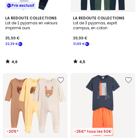
Prix exclusif
4,6
4,5
LA REDOUTE COLLECTIONS
LA REDOUTE COLLECTIONS
/ 5
/ 5
Lot de 2 pyjamas en velours
Lot de 3 pyjamas, esprit
imprimé ours
campus, en coton
35,99 €
39,99 €
32,39 €
31,99 €
4,6
4,5
/
/
5
5
-20%*
-25€* tous les 50€