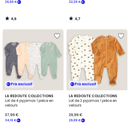
26,99 €
32,39 €
4,6
4,7
/
/
5
5
Prix exclusif
Prix exclusif
4,3
4,8
LA REDOUTE COLLECTIONS
LA REDOUTE COLLECTIONS
/ 5
/ 5
Lot de 4 pyjamas 1 pièce en
Lot de 2 pyjamas 1 pièce en
velours
velours
37,99 €
29,99 €
34,19 €
26,99 €