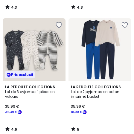
4,3
4,8
/
/
5
5
Prix exclusif
4,6
5
LA REDOUTE COLLECTIONS
LA REDOUTE COLLECTIONS
/ 5
/
Lot de 3 pyjamas 1 pièce en
Lot de 2 pyjamas en coton
5
velours
imprimé basket
35,99 €
35,99 €
32,39 €
18,00 €
4,6
5
/
/