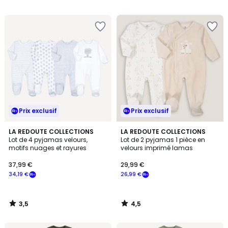
5
5
Prix exclusif
Prix exclusif
3,5
4,5
LA REDOUTE COLLECTIONS
LA REDOUTE COLLECTIONS
/ 5
/ 5
Lot de 4 pyjamas velours,
Lot de 2 pyjamas 1 pièce en
motifs nuages et rayures
velours imprimé lamas
37,99 €
29,99 €
34,19 €
26,99 €
3,5
4,5
/
/
5
5