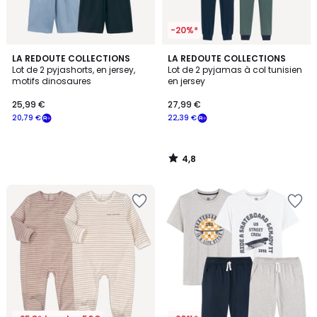
-20%*
4,8
LA REDOUTE COLLECTIONS
LA REDOUTE COLLECTIONS
/ 5
Lot de 2 pyjashorts, en jersey,
Lot de 2 pyjamas à col tunisien
motifs dinosaures
en jersey
25,99 €
27,99 €
20,79 €
22,39 €
4,8
/
5