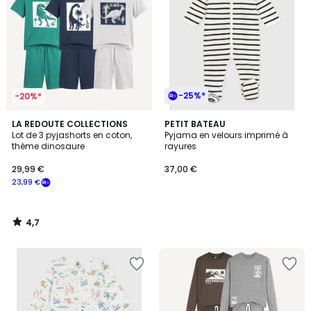
-25%*
-20%*
4,7
LA REDOUTE COLLECTIONS
PETIT BATEAU
/ 5
Lot de 3 pyjashorts en coton,
Pyjama en velours imprimé à
thème dinosaure
rayures
29,99 €
37,00 €
23,99 €
4,7
/
5