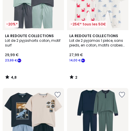
-20%*
-25€* tous les 50€
4,8
2
LA REDOUTE COLLECTIONS
LA REDOUTE COLLECTIONS
/ 5
/
Lot de 2 pyjashorts coton, motif
Lot de 2 pyjamas 1 pièce, sans
5
surf
pieds, en coton, motifs crabes
et tortues
29,99 €
27,99 €
23,99 €
14,00 €
4,8
2
/
/
5
5