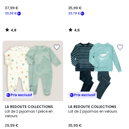
37,99 €
25,99 €
30,39 €
20,79 €
4,8
4,5
/
/
5
5
Prix exclusif
Prix exclusif
4,6
4,7
LA REDOUTE COLLECTIONS
LA REDOUTE COLLECTIONS
/ 5
/ 5
Lot de 2 pyjamas 1 pièce en
Lot de 2 pyjamas en velours
velours
29,99 €
35,99 €