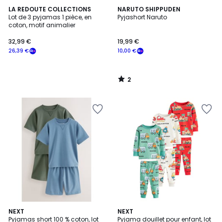
2
LA REDOUTE COLLECTIONS
NARUTO SHIPPUDEN
/
Lot de 3 pyjamas 1 pièce, en
Pyjashort Naruto
5
coton, motif animalier
32,99 €
19,99 €
26,39 €
10,00 €
2
/
5
NEXT
4
NEXT
Pyjamas short 100 % coton, lot
Pyjama douillet pour enfant, lot