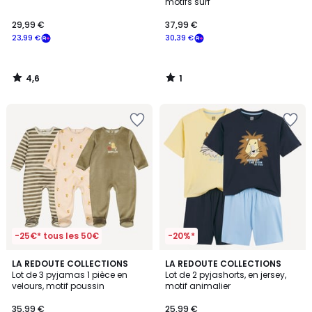
5
motifs surf
29,99 €
37,99 €
23,99 €
30,39 €
4,6
1
/
/
5
5
-25€* tous les 50€
-20%*
3
5
LA REDOUTE COLLECTIONS
LA REDOUTE COLLECTIONS
/
/
Lot de 3 pyjamas 1 pièce en
Lot de 2 pyjashorts, en jersey,
5
5
velours, motif poussin
motif animalier
35,99 €
25,99 €