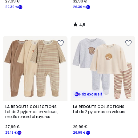
27,99 €
32,99 €
22,39 €
26,39 €
4,5
/
5
Prix exclusif
5
LA REDOUTE COLLECTIONS
LA REDOUTE COLLECTIONS
/
Lot de 3 pyjamas en velours,
Lot de 2 pyjamas en velours
5
motifs renard et rayures
27,99 €
29,99 €
25,19 €
26,99 €