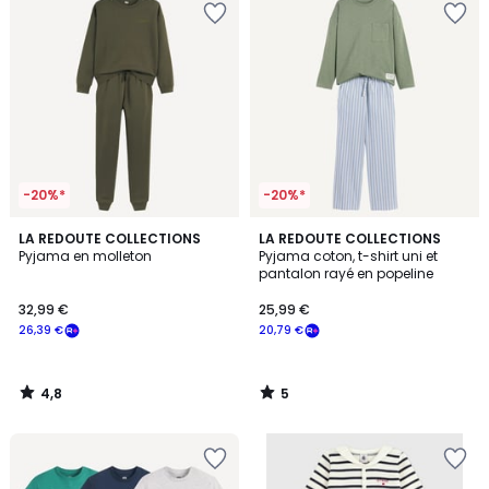
-20%*
-20%*
4,8
5
LA REDOUTE COLLECTIONS
LA REDOUTE COLLECTIONS
/ 5
/
Pyjama en molleton
Pyjama coton, t-shirt uni et
5
pantalon rayé en popeline
32,99 €
25,99 €
26,39 €
20,79 €
4,8
5
/
/
5
5