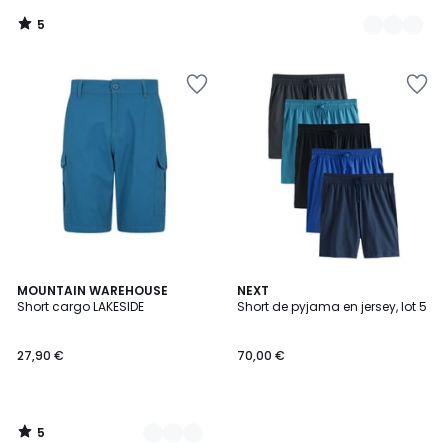
5
/
5
5
5
MOUNTAIN WAREHOUSE
NEXT
/
Short cargo LAKESIDE
Short de pyjama en jersey, lot 5
Couleurs
5
27,90 €
70,00 €
5
/