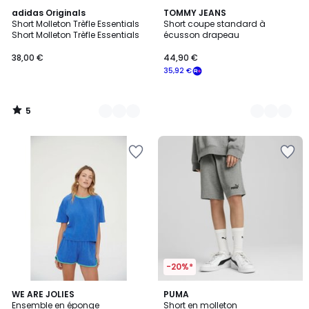
5
4
adidas Originals
2
TOMMY JEANS
/
Short Molleton Trèfle Essentials
Short coupe standard à
Couleurs
Couleurs
5
Short Molleton Trèfle Essentials
écusson drapeau
38,00 €
44,90 €
35,92 €
5
/
5
-20%*
3,5
2
WE ARE JOLIES
3
PUMA
/ 5
Ensemble en éponge
Short en molleton