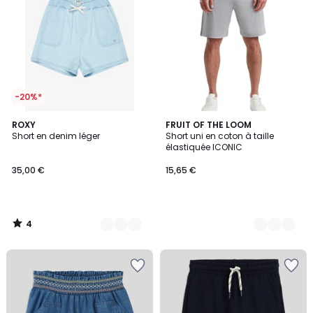
-20%*
4
2
ROXY
5
FRUIT OF THE LOOM
/
Short en denim léger
Short uni en coton à taille
Couleurs
Couleurs
5
élastiquée ICONIC
35,00 €
15,65 €
4
/
5