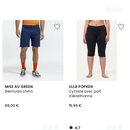
4,7
4
MISE AU GREEN
2
ULLA POPKEN
/ 5
Bermuda chino
Cycliste avec part
Couleurs
Couleurs
d'élasthanne
69,00 €
15,99 €
4,7
/