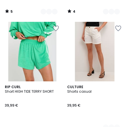
5
4
/
/
5
5
RIP CURL
8
CULTURE
Short HIGH TIDE TERRY SHORT
Shorts casual
Couleurs
39,99 €
39,95 €