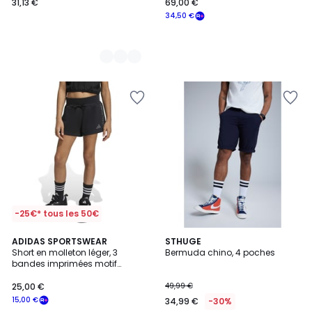
31,13 €
69,00 €
34,50 €
-25€* tous les 50€
5
4
2
ADIDAS SPORTSWEAR
3
STHUGE
/
/
Short en molleton léger, 3
Bermuda chino, 4 poches
Couleurs
Couleurs
5
5
bandes imprimées motif
léopard
25,00 €
49,99 €
15,00 €
34,99 €
-30%