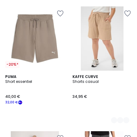
5
-20%*
PUMA
5
KAFFE CURVE
Short essentiel
Shorts casual
Couleurs
40,00 €
34,95 €
32,00 €