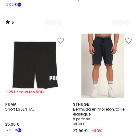
15,00 €
5
/
5
-25€* tous les 50€
PUMA
3
STHUGE
Short ESSENTIAL
Bermuda en molleton, taille
Couleurs
élastique
à partir de
25,00 €
39,99 €
12,50 €
27,99 €
-30%