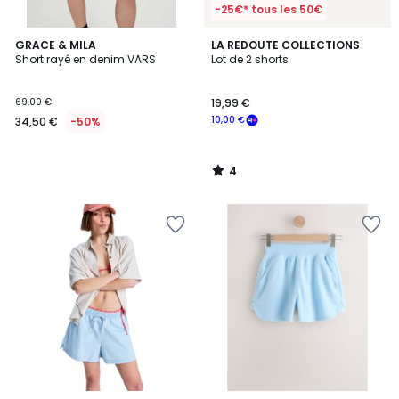
-25€* tous les 50€
4
GRACE & MILA
LA REDOUTE COLLECTIONS
/
Short rayé en denim VARS
Lot de 2 shorts
5
69,00 €
19,99 €
10,00 €
34,50 €
-50%
4
/
5