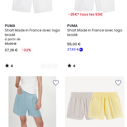
-25€* tous les 50€
4
4
2
PUMA
PUMA
/
/
Short Made in France avec logo
Short Made in France avec logo
Couleurs
5
5
brodé
brodé
à partir de
55,00 €
55,00 €
27,50 €
37,26 €
-32%
4
4
/
/
5
5