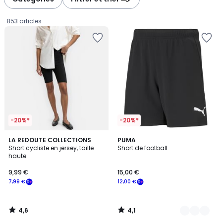
gauche
droite
853 articles
-20%*
-20%*
4,6
4,1
LA REDOUTE COLLECTIONS
3
PUMA
/ 5
/ 5
Short cycliste en jersey, taille
Short de football
Couleurs
haute
9,99
9,99 €
15,00 €
€
7,99 €
12,00 €
souscrivez
à
notre
4,6
4,1
programme
/
/
5
5