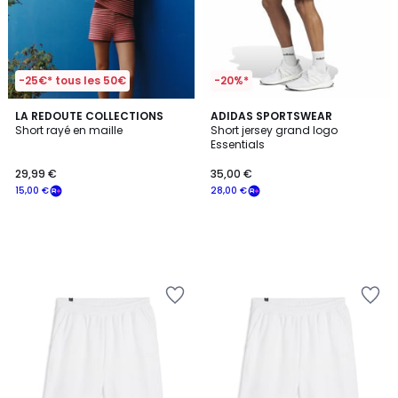
-25€* tous les 50€
-20%*
LA REDOUTE COLLECTIONS
ADIDAS SPORTSWEAR
Short rayé en maille
Short jersey grand logo
Essentials
29,99 €
35,00 €
15,00 €
28,00 €