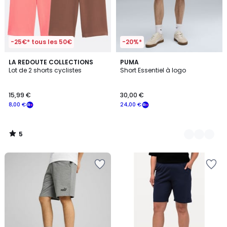
-25€* tous les 50€
-20%*
5
LA REDOUTE COLLECTIONS
4
PUMA
/
Lot de 2 shorts cyclistes
Short Essentiel à logo
Couleurs
5
15,99 €
30,00 €
8,00 €
24,00 €
5
/
5