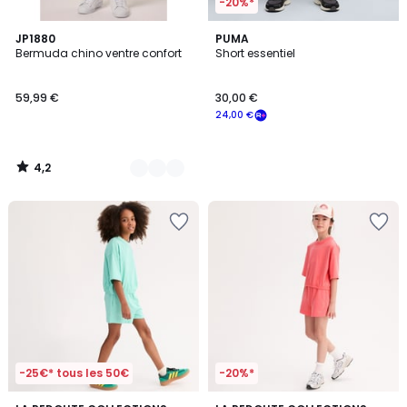
-20%*
4,2
10
JP1880
PUMA
/ 5
Bermuda chino ventre confort
Short essentiel
Couleurs
59,99 €
30,00 €
24,00 €
4,2
/
5
-25€* tous les 50€
-20%*