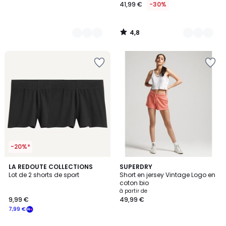
41,99 €
-30%
4,8
/
5
-20%*
5
LA REDOUTE COLLECTIONS
3
SUPERDRY
/
Lot de 2 shorts de sport
Short en jersey Vintage Logo en
Couleurs
5
coton bio
à partir de
9,99 €
49,99 €
7,99 €