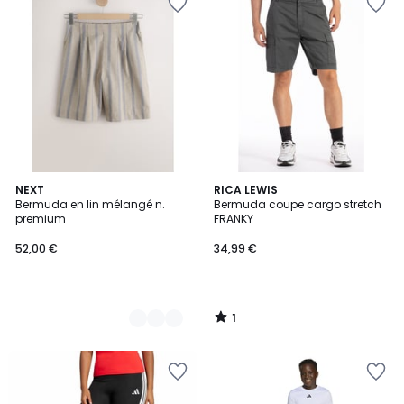
1
2
NEXT
RICA LEWIS
/
Bermuda en lin mélangé n.
Bermuda coupe cargo stretch
Couleurs
5
premium
FRANKY
52,00 €
34,99 €
1
/
5