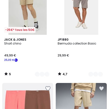
-25€* tous les 50€
5
4,7
3
JACK & JONES
6
JP1880
/
/ 5
Short chino
Bermuda collection Basic
Couleurs
Couleurs
5
49,99 €
29,99 €
25,00 €
5
4,7
/
/
5
5