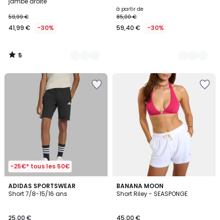
5
jambe droite
à partir de
59,99 €
85,00 €
41,99 €
-30%
59,40 €
-30%
5
/
5
-25€* tous les 50€
5
2
ADIDAS SPORTSWEAR
3
BANANA MOON
/
Short 7/8-15/16 ans
Short Riley - SEASPONGE
Couleurs
Couleurs
5
25,00 €
45,00 €