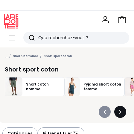
Voir
mon
La
panie
Redoute
Menu
Rechercher
Derniers
...
articles
Short, bermuda
Short sport coton
vus
Short sport coton
Short coton
Pyjama short coton
homme
femme
Précédent
Suivan
-
-
défiler
défiler
à
à
Catégories
Filtrer et trier