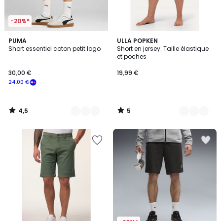
-20%*
4,5
5
2
PUMA
6
ULLA POPKEN
/ 5
/
Short essentiel coton petit logo
Short en jersey. Taille élastique
Couleurs
Couleurs
5
et poches
30,00 €
19,99 €
24,00 €
4,5
5
/
/
5
5