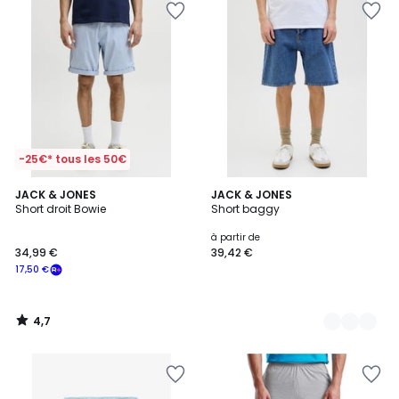
-25€* tous les 50€
4,7
JACK & JONES
4
JACK & JONES
/ 5
Short droit Bowie
Short baggy
Couleurs
à partir de
34,99 €
39,42 €
17,50 €
4,7
/
5