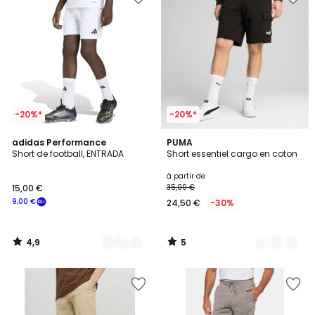
-20%*
-20%*
4,9
5
5
adidas Performance
2
PUMA
/ 5
/
Short de football, ENTRADA
Short essentiel cargo en coton
Couleurs
Couleurs
5
à partir de
15,00 €
35,00 €
9,00 €
24,50 €
-30%
4,9
5
/
/
5
5