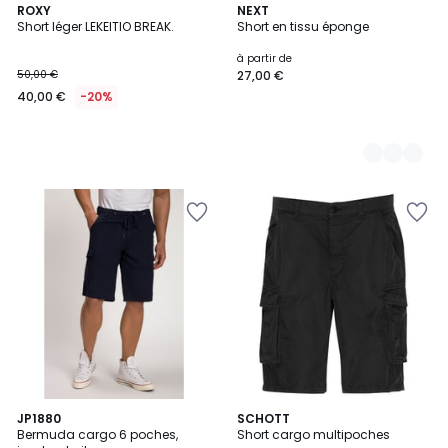
ROXY
6
NEXT
Short léger LEKEITIO BREAK.
Short en tissu éponge
Couleurs
à partir de
50,00 €
27,00 €
40,00 €
-20%
5
3
JP1880
3
SCHOTT
/
Bermuda cargo 6 poches,
Short cargo multipoches
Couleurs
Couleurs