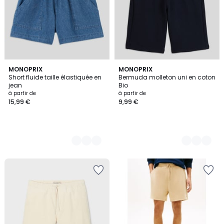
2
MONOPRIX
4
MONOPRIX
Short fluide taille élastiquée en
Bermuda molleton uni en coton
Couleurs
Couleurs
jean
Bio
à partir de
à partir de
15,99 €
9,99 €