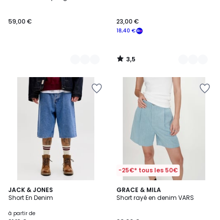
Couleurs
Couleurs
59,00 €
23,00 €
18,40 €
3,5
/
5
-25€* tous les 50€
3
JACK & JONES
GRACE & MILA
Short En Denim
Short rayé en denim VARS
Couleurs
à partir de