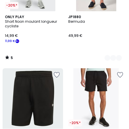
-20%*
5
ONLY PLAY
4
JP1880
/
Short Noon moulant longueur
Bermuda
Couleurs
5
cycliste
14,99 €
49,99 €
11,99 €
5
/
5
-20%*