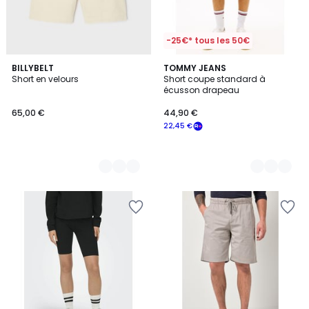
-25€* tous les 50€
8
BILLYBELT
3
TOMMY JEANS
Short en velours
Short coupe standard à
Couleurs
Couleurs
écusson drapeau
65,00 €
44,90 €
22,45 €