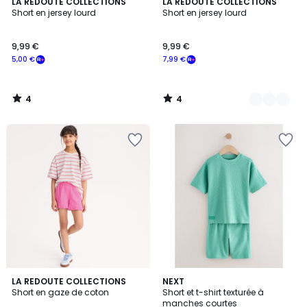
4
4
LA REDOUTE COLLECTIONS
2
LA REDOUTE COLLECTIONS
/
/
Short en jersey lourd
Short en jersey lourd
Couleurs
5
5
9,99 €
9,99 €
5,00 €
7,99 €
4
4
/
/
5
5
3,3
2
LA REDOUTE COLLECTIONS
4
NEXT
/ 5
Short en gaze de coton
Short et t-shirt texturée à
Couleurs
Couleurs
manches courtes