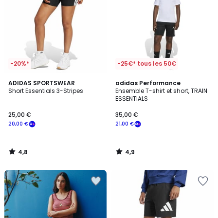
-20%*
-25€* tous les 50€
4,8
4,9
ADIDAS SPORTSWEAR
adidas Performance
/ 5
/ 5
Short Essentials 3-Stripes
Ensemble T-shirt et short, TRAIN
ESSENTIALS
25,00 €
35,00 €
20,00 €
21,00 €
4,8
4,9
/
/
5
5