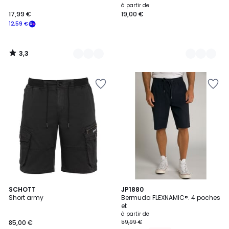
à partir de
17,99 €
19,00 €
12,59 €
3,3
/
5
4,8
2
SCHOTT
7
JP1880
/ 5
Short army
Bermuda FLEXNAMIC®. 4 poches
Couleurs
Couleurs
et
à partir de
85,00 €
59,99 €