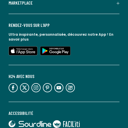
MARKETPLACE
RENDEZ-VOUS SUR L'APP
Ultra inspirante, personnalisée, découvrez notre App !
En
savoir plus
lien vers l'app store
lien vers google play
H24 AVEC NOUS
lien vers l'espace réseaux sociaux
lien vers l'espace réseaux sociaux
lien vers l'espace réseaux sociaux
lien vers l'espace réseaux sociaux
lien vers l'espace réseaux sociaux
lien vers le blog la redoute
ACCESSIBILITÉ
lien vers Sourdline
lien vers Faciliti