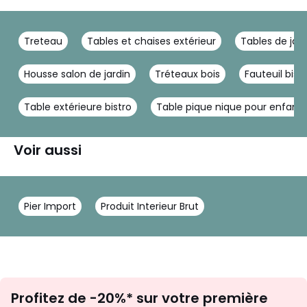
Treteau
Tables et chaises extérieur
Tables de jard
Housse salon de jardin
Tréteaux bois
Fauteuil bistr
Table extérieure bistro
Table pique nique pour enfant
Voir aussi
Pier Import
Produit Interieur Brut
Inscription
Profitez de -20%* sur votre première
newsletter