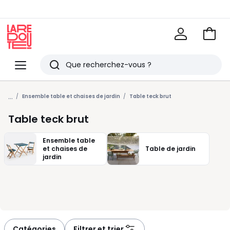
Voir
mon
La
panie
Redoute
Menu
Rechercher
Derniers
...
articles
Ensemble table et chaises de jardin
Table teck brut
vus
Table teck brut
Ensemble table
et chaises de
Table de jardin
jardin
Catégories
Filtrer et trier