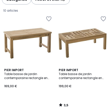
10 articles
3,5
PIER IMPORT
PIER IMPORT
/ 5
Table basse de jardin
Table basse de jardin
contemporaine rectangle en
contemporaine rectangle en
169,00
bois de teck brut massif 90cm
bois de teck brut massif
SUMMER
100x50cm SUMMER
169,00 €
199,00 €
€.
3,5
/
5