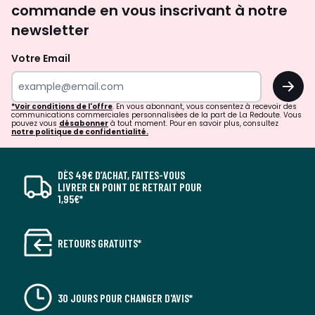
commande en vous inscrivant à notre
newsletter
Votre Email
OK
*Voir conditions de l'offre
. En vous abonnant, vous consentez à recevoir des
communications commerciales personnalisées de la part de La Redoute. Vous
pouvez vous
désabonner
à tout moment. Pour en savoir plus, consultez
notre politique de confidentialité.
DÈS 49€ D’ACHAT, FAITES-VOUS
LIVRER EN POINT DE RETRAIT POUR
1,95€*
RETOURS GRATUITS*
30 JOURS POUR CHANGER D'AVIS*