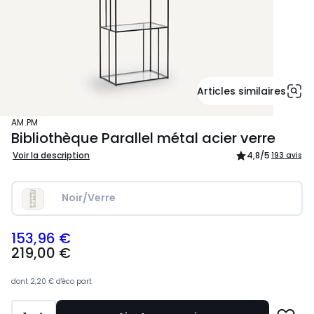
Articles similaires
AM.PM
Bibliothèque Parallel métal acier verre
Voir la description
4,8
/5
193 avis
Noir/Verre
153,96 €
219,00
219,00 €
€
souscrivez
à
dont
2,20 €
d'éco part
notre
programme