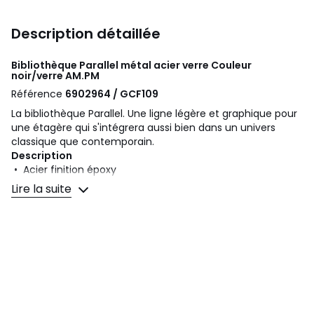
Description détaillée
Bibliothèque Parallel métal acier verre Couleur
noir/verre
AM.PM
Référence
6902964 / GCF109
La bibliothèque Parallel. Une ligne légère et graphique pour
une étagère qui s'intégrera aussi bien dans un univers
classique que contemporain.
Description
• Acier finition époxy
• 6 étagères en verre trempé
Lire la suite
• Existe en tout métal acier
• Prête à monter, notice jointe
Dimensions
• L50 x H180 x P30 cm
Livraison chez vous
Votre bibliothèque sera livrée chez vous sur rendez-vous.
Attention ! Veuillez vérifier que les ouvertures (portes,