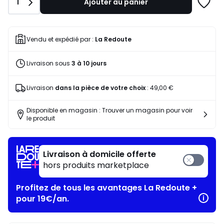
Quantité
1
Ajouter au panier
pour
Ajoute
payer
à
à
une
la
liste
Vendu et expédié par :
La Redoute
place
153,96
Livraison sous
3 à 10 jours
€.
Livraison
dans la pièce de votre choix
:
49,00 €
Disponible en magasin : Trouver un magasin pour voir
le produit
Livraison à domicile offerte
hors produits marketplace
Profitez de tous les avantages La Redoute +
pour 19€/an.