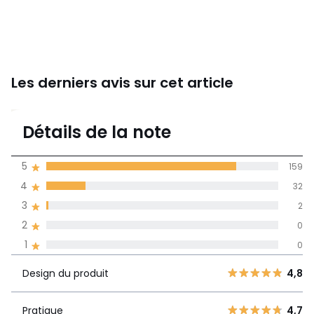
Les derniers avis sur cet article
4,8
Détails de la note
(193)
moyenne des avis
5
159
dans toutes les
4
32
langues
3
2
Informations,
2
0
La Redoute s'engage
1
0
Design du
5
159
4,8
produit
4
32
Design du produit
4,8
3
2
Pratique
4,7
2
Pratique
4,7
0