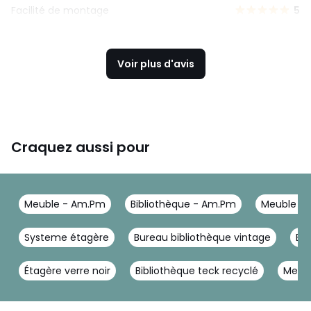
Facilité de montage
5
Voir plus d'avis
Craquez aussi pour
Meuble - Am.Pm
Bibliothèque - Am.Pm
Meuble da
Systeme étagère
Bureau bibliothèque vintage
Bib
Étagère verre noir
Bibliothèque teck recyclé
Meubl