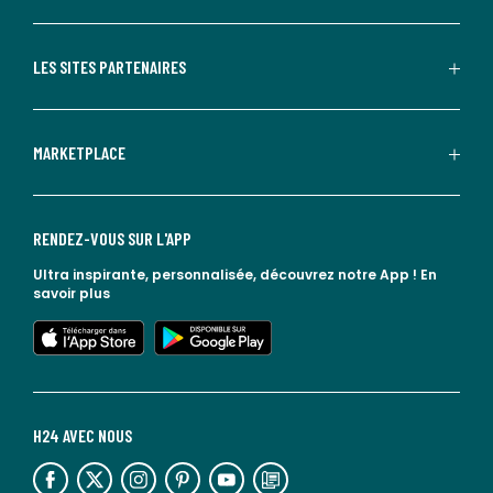
LES SITES PARTENAIRES
MARKETPLACE
RENDEZ-VOUS SUR L'APP
Ultra inspirante, personnalisée, découvrez notre App !
En
savoir plus
lien vers l'app store
lien vers google play
H24 AVEC NOUS
lien vers l'espace réseaux sociaux
lien vers l'espace réseaux sociaux
lien vers l'espace réseaux sociaux
lien vers l'espace réseaux sociaux
lien vers l'espace réseaux sociaux
lien vers le blog la redoute