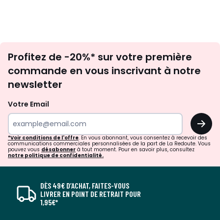
Inscription
Profitez de -20%* sur votre première
newsletter
commande en vous inscrivant à notre
newsletter
Votre Email
OK
*Voir conditions de l'offre
. En vous abonnant, vous consentez à recevoir des
communications commerciales personnalisées de la part de La Redoute. Vous
pouvez vous
désabonner
à tout moment. Pour en savoir plus, consultez
notre politique de confidentialité.
DÈS 49€ D’ACHAT, FAITES-VOUS
LIVRER EN POINT DE RETRAIT POUR
1,95€*