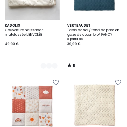
5
2
KADOLIS
VERTBAUDET
/
Couverture naissance
Tapis de sol / fond de parc en
Couleurs
5
matelassée L'ENVOLÉE
gaze de coton bio* FANCY
à partir de
49,90 €
39,99 €
5
/
5