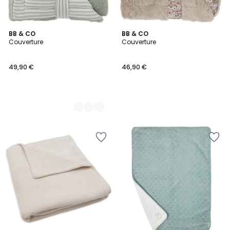
2
BB & CO
BB & CO
Couverture
Couverture
Couleurs
49,90 €
46,90 €