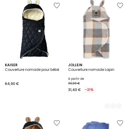
KAISER
2
JOLLEIN
Couverture nomade pour bébé
Couverture nomade Lapin
Couleurs
à partir de
64,90 €
39,90 €
31,40 €
-21%