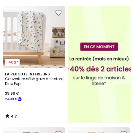
5
5
-40%*
4,7
LA REDOUTE INTERIEURS
/ 5
Couverture bébé gaze de coton,
Dino Pop
39,99 €
23,99 €
4,7
/
5