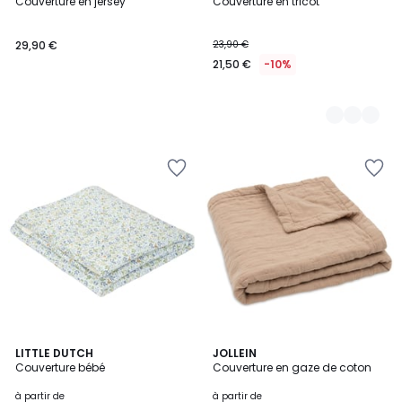
Couverture en jersey
Couverture en tricot
Couleurs
29,90 €
23,90 €
21,50 €
-10%
2
LITTLE DUTCH
2
JOLLEIN
Couverture bébé
Couverture en gaze de coton
Couleurs
Couleurs
à partir de
à partir de