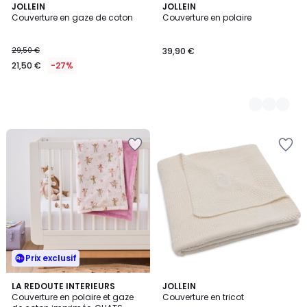
JOLLEIN
2
JOLLEIN
Couverture en gaze de coton
Couverture en polaire
Couleurs
29,50 €
39,90 €
21,50 €
-27%
Prix exclusif
LA REDOUTE INTERIEURS
JOLLEIN
Couverture en polaire et gaze
Couverture en tricot