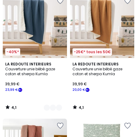
-40%*
-25€* tous les 50€
4,1
4,1
5
LA REDOUTE INTERIEURS
LA REDOUTE INTERIEURS
/ 5
/ 5
Couverture unie bébé gaze
Couverture unie bébé gaze
Couleurs
coton et sherpa Kumla
coton et sherpa Kumla
39,99 €
39,99 €
23,99 €
20,00 €
4,1
4,1
/
/
5
5