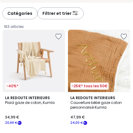
-
-
défiler
défiler
à
à
Catégories
Filtrer et trier
gauche
droite
163 articles
-40%*
-25€* tous les 50€
4,5
3,9
3
LA REDOUTE INTERIEURS
LA REDOUTE INTERIEURS
/ 5
/ 5
Plaid gaze de coton, Kumla
Couverture bébé gaze coton
Couleurs
personnalisé Kumla
34,99
34,99 €
47,99 €
€
20,99 €
24,00 €
souscrivez
à