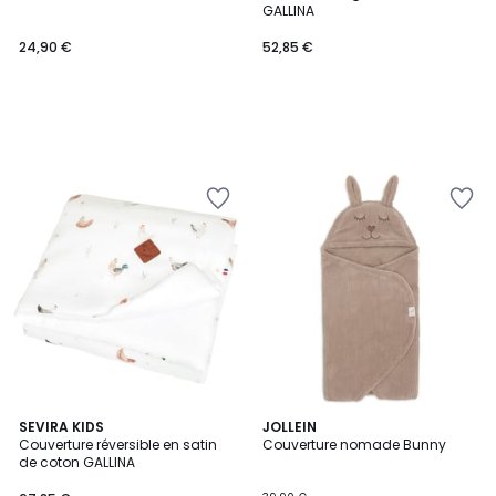
GALLINA
24,90 €
52,85 €
SEVIRA KIDS
2
JOLLEIN
Couverture réversible en satin
Couverture nomade Bunny
Couleurs
de coton GALLINA