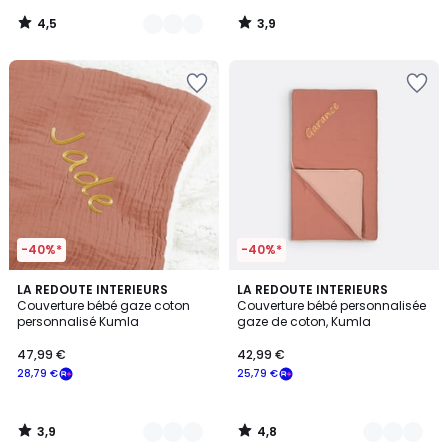
notre
4,5
3,9
programme
/
/
5
5
pour
payer
à
la
place
20,99
€.
-40%*
-40%*
3,9
4,8
5
LA REDOUTE INTERIEURS
2
LA REDOUTE INTERIEURS
/ 5
/ 5
Couverture bébé gaze coton
Couverture bébé personnalisée
Couleurs
Couleurs
personnalisé Kumla
gaze de coton, Kumla
47,99 €
42,99 €
28,79 €
25,79 €
3,9
4,8
/
/