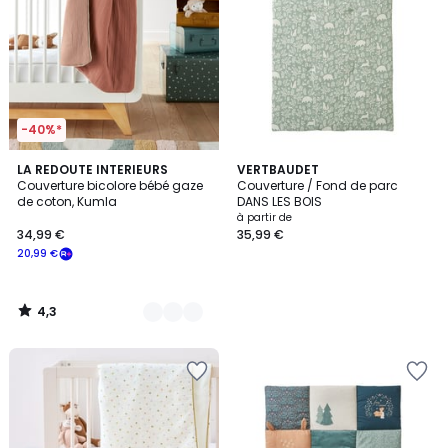
-40%*
4,3
2
LA REDOUTE INTERIEURS
VERTBAUDET
/ 5
Couverture bicolore bébé gaze
Couverture / Fond de parc
Couleurs
de coton, Kumla
DANS LES BOIS
à partir de
34,99 €
35,99 €
20,99 €
4,3
/
5