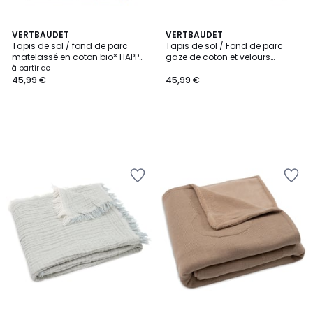
VERTBAUDET
VERTBAUDET
Tapis de sol / fond de parc
Tapis de sol / Fond de parc
matelassé en coton bio* HAPPY
gaze de coton et velours
SKY
GRENIER
à partir de
45,99 €
45,99 €