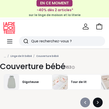
-40% dès 2 articles*
EN CE MOMENT
sur le linge de maison et la literie
-30€ tous les 100€*
sur le meuble & la déco
Voir
mon
La
panie
Redoute
Menu
Rechercher
Derniers
...
articles
Linge de lit bébé
Couverture bébé
Couverture bébé
vus
163
Gigoteuse
Tour de lit
Précédent
Suivan