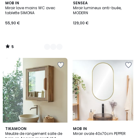
5
2
MOB IN
SENSEA
/
Miroir lave mains WC avec
Miroir lumineux anti-buée,
Couleurs
5
tablette SIMONA
MODERN
55,90 €
129,00 €
5
/
5
TIKAMOON
MOB IN
Meuble de rangement salle de
Miroir ovale 40x70cm PEPPER