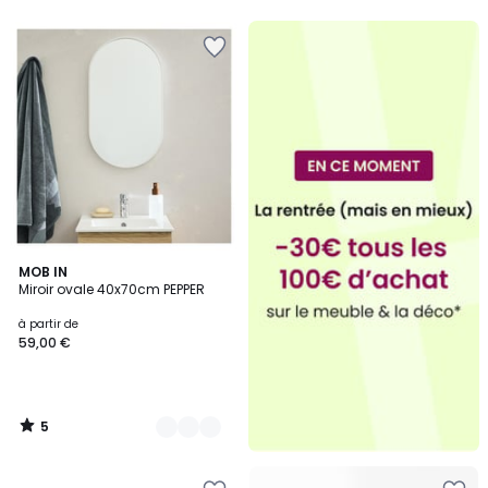
5
5
5
3
MOB IN
/
Miroir ovale 40x70cm PEPPER
Couleurs
5
à partir de
59,00 €
5
/
5