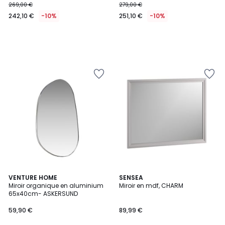
269,00 €
279,00 €
242,10 €
-10%
251,10 €
-10%
VENTURE HOME
SENSEA
Miroir organique en aluminium
Miroir en mdf, CHARM
65x40cm- ASKERSUND
59,90 €
89,99 €