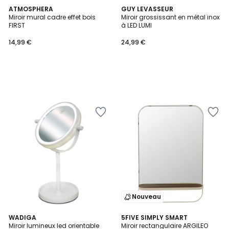
ATMOSPHERA
GUY LEVASSEUR
Miroir mural cadre effet bois
Miroir grossissant en métal inox
FIRST
à LED LUMI
14,99 €
24,99 €
Nouveau
3
WADIGA
5FIVE SIMPLY SMART
/
Miroir lumineux led orientable
Miroir rectangulaire ARGILEO