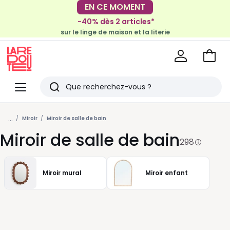
-40% dès 2 articles*
EN CE MOMENT
sur le linge de maison et la literie
-30€ tous les 100€*
sur le meuble & la déco
Voir
mon
La
panie
Redoute
Menu
Rechercher
Derniers
...
articles
Miroir
Miroir de salle de bain
Miroir de salle de bain
vus
298
Miroir mural
Miroir enfant