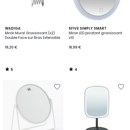
5
4
WADIGA
5FIVE SIMPLY SMART
/
/
Miroir Mural Grossissant (x2)
Miroir LED pivotant grossissant
5
5
Double Face sur Bras Extensible
x10
19,20 €
18,99 €
5
4
/
/
5
5