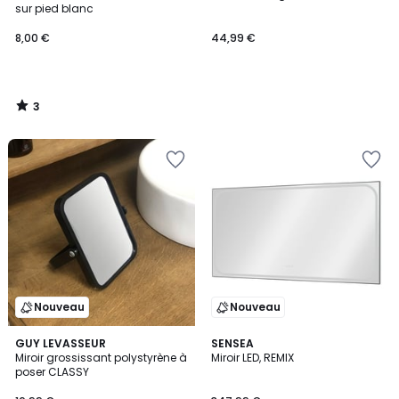
5
sur pied blanc
8,00 €
44,99 €
3
/
5
Nouveau
Nouveau
GUY LEVASSEUR
SENSEA
Miroir grossissant polystyrène à
Miroir LED, REMIX
poser CLASSY