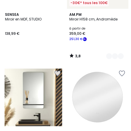
-30€* tous les 100€
3,8
SENSEA
2
AM.PM
/ 5
Miroir en MDF, STUDIO
Miroir H158 cm, Andromède
Couleurs
à partir de
138,99 €
359,00 €
251,30 €
3,8
/
5