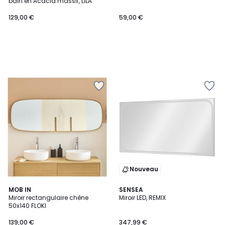
bain en Acacia massif, LILA
129,00 €
59,00 €
Nouveau
2
MOB IN
SENSEA
/
Miroir rectangulaire chêne
Miroir LED, REMIX
5
50x140 FLOKI
139,00 €
347,99 €