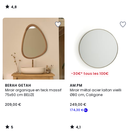
notre
4,8
programme
/
5
pour
payer
à
la
place
90,30
€.
-30€* tous les 100€
5
4,1
BERAH GETAH
AM.PM
/
/ 5
Miroir organique en teck massif
Miroir métal acier laiton vieilli
5
75x60 cm BELIZE
Ø80 cm, Caligone
209,00 €
249,00 €
174,30 €
5
4,1
/
/