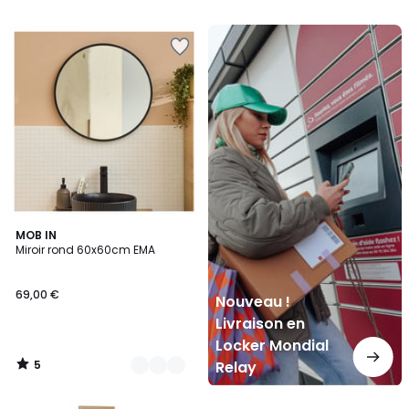
Nouveau
!
Livraison
en
Locker
Mondial
Relay
5
2
MOB IN
/
Miroir rond 60x60cm EMA
Couleurs
5
69,00 €
Nouveau !
Livraison en
Locker Mondial
5
Relay
/
5