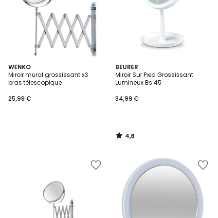
4,6
WENKO
BEURER
/ 5
Miroir mural grossissant x3
Miroir Sur Pied Grossissant
bras télescopique
Lumineux Bs 45
25,99 €
34,99 €
4,6
/
5