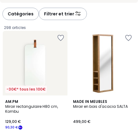
Catégories
Filtrer et trier
298 articles
-30€* tous les 100€
4,8
AM.PM
MADE IN MEUBLES
/ 5
Miroir rectangulaire H80 cm,
Miroir en bois d'acacia SALTA
Kombu
129,00
129,00 €
499,00 €
€
90,30 €
souscrivez
à