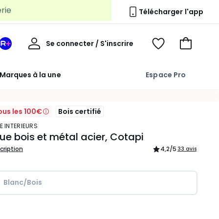
Télécharger l'app
Mon
Se connecter / S'inscrire
Mon
Voir
Voir
compte
espace
mes
mon
La
favoris
panier
Marques à la une
Espace Pro
Redoute
+
ous les 100€
Bois certifié
E INTERIEURS
ue bois et métal acier, Cotapi
scription
4,2
/5
33 avis
Blanc/Bois
ité