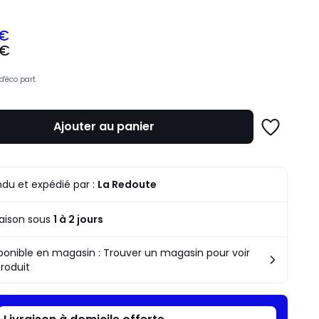
 €
 €
z
d'éco part
mme
Ajouter au panier
Ajouter
à
une
liste
du et expédié par :
La Redoute
raison sous
1 à 2 jours
ponible en magasin : Trouver un magasin pour voir
produit