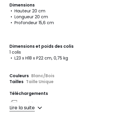
Dimensions
• Hauteur 20 cm
• Longueur 20 cm
• Profondeur 15,6 cm
Dimensions et poids des colis
1 colis
• L23 x H18 x P22 cm, 0,75 kg
Couleurs
Blanc/Bois
Tailles
Taille Unique
Téléchargements
Plan(s) de montage
Lire la suite
Caractéristiques environnementales de l’emballage
En savoir plus sur nos emballages