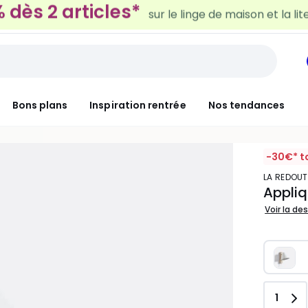
30€ tous les 100€*
sur le meuble & la déco
Bons plans
Inspiration rentrée
Nos tendances
-30€* t
LA REDOUT
Appliq
Voir la de
Quant
1