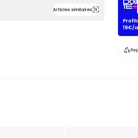
Articles similaires
Profi
19€/a
Rep