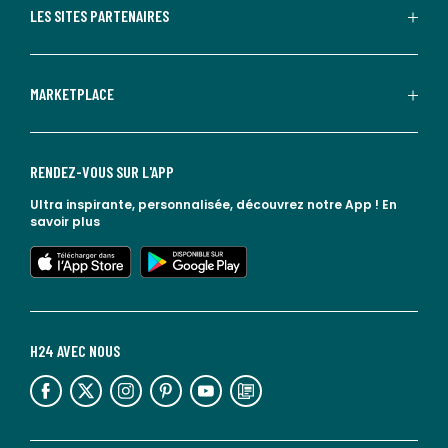
LES SITES PARTENAIRES
MARKETPLACE
RENDEZ-VOUS SUR L'APP
Ultra inspirante, personnalisée, découvrez notre App !
En
savoir plus
lien vers l'app store
lien vers google play
H24 AVEC NOUS
lien vers l'espace réseaux sociaux
lien vers l'espace réseaux sociaux
lien vers l'espace réseaux sociaux
lien vers l'espace réseaux sociaux
lien vers l'espace réseaux sociaux
lien vers le blog la redoute