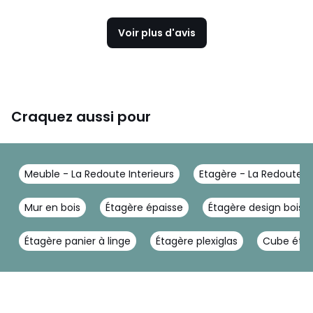
Voir plus d'avis
Craquez aussi pour
Meuble - La Redoute Interieurs
Etagère - La Redoute In
Mur en bois
Étagère épaisse
Étagère design bois
Étagère panier à linge
Étagère plexiglas
Cube étag