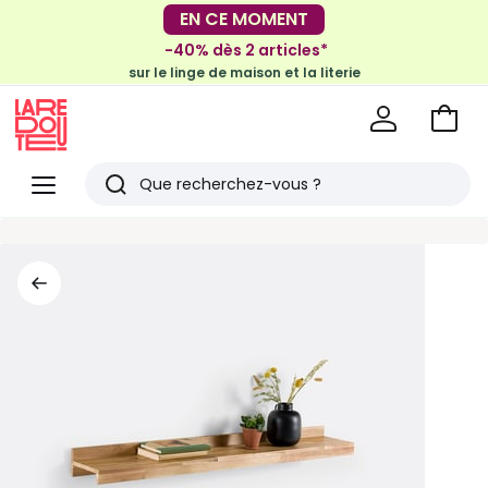
-30€ tous les 100€*
EN CE MOMENT
sur le meuble & la déco
-40% dès 2 articles*
sur le linge de maison et la literie
Voir
mon
La
panie
Redoute
Menu
Rechercher
Derniers
articles
vus