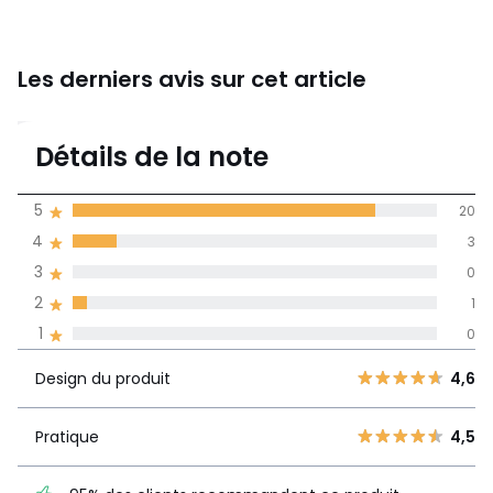
Les derniers avis sur cet article
4,8
Détails de la note
(24)
moyenne des avis
5
20
dans toutes les
4
3
langues
3
0
Informations,
2
1
La Redoute s'engage
1
0
Design du
5
20
4,6
produit
4
3
Design du produit
4,6
3
0
Pratique
4,5
2
Pratique
4,5
1
95% des clients
1
0
recommandent ce produit