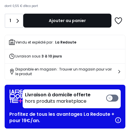
souscrivez
à
dont
0,55 €
d'éco part
notre
programme
Quantité
1
Ajouter au panier
pour
Ajoute
payer
à
à
une
la
liste
Vendu et expédié par :
La Redoute
place
45,67
Livraison sous
3 à 10 jours
€.
Disponible en magasin : Trouver un magasin pour voir
le produit
Livraison à domicile offerte
hors produits marketplace
Profitez de tous les avantages La Redoute +
pour 19€/an.