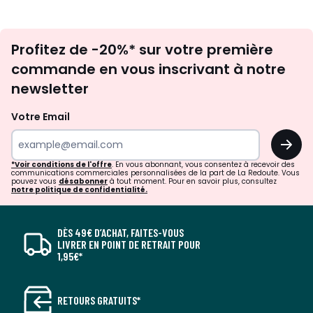
Inscription
Profitez de -20%* sur votre première
newsletter
commande en vous inscrivant à notre
newsletter
Votre Email
OK
*Voir conditions de l'offre
. En vous abonnant, vous consentez à recevoir des
communications commerciales personnalisées de la part de La Redoute. Vous
pouvez vous
désabonner
à tout moment. Pour en savoir plus, consultez
notre politique de confidentialité.
DÈS 49€ D’ACHAT, FAITES-VOUS
LIVRER EN POINT DE RETRAIT POUR
1,95€*
RETOURS GRATUITS*