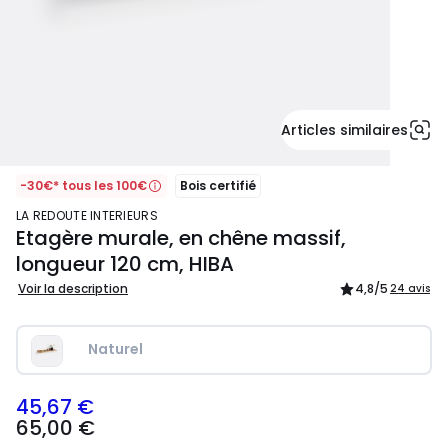
Articles similaires
-30€* tous les 100€
Bois certifié
LA REDOUTE INTERIEURS
Etagère murale, en chêne massif,
longueur 120 cm, HIBA
Voir la description
4,8
/5
24 avis
Naturel
45,67 €
65,00
65,00 €
€