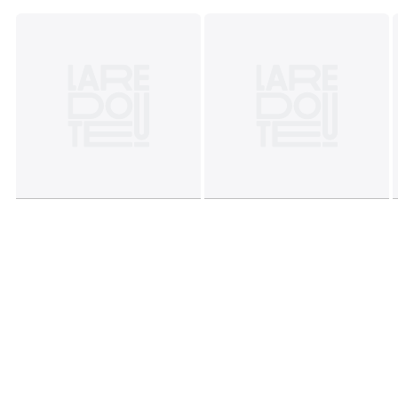
Fiche produit relative aux qualités et caractéristiques
environnementales
• Produit totalement recyclable.
Couleurs
Naturel
Tailles
Taille Unique
Téléchargements
Plan(s) de montage
Caractéristiques environnementales de l’emballage
En savoir plus sur nos emballages