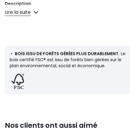
Description
• Chêne massif abouté
Lire la suite
• Finition vernis nitrocellulosique
• Fixation murale (vis non fournies)
Dimensions
• Longueur : 120 cm
• Hauteur : 10 cm
• Profondeur : 19,6 cm
•
BOIS ISSU DE FORÊTS GÉRÉES PLUS DURABLEMENT.
Le
• Poids maximal supporté : 5 kg
bois certifié FSC® est issu de forêts bien gérées sur le
plan environnemental, social et économique.
Livraison
Ce produit est vendu monté. Il sera livré chez vous sur
rendez-vous.
Attention !
Veuillez vérifier que les ouvertures (portes,
escaliers, ascenseurs) permettront le passage du colis lors
de la livraison.
Dimensions et poids des colis
Nos clients ont aussi aimé
1 colis
• L129 x H15 x P27 cm, 5,75 kg