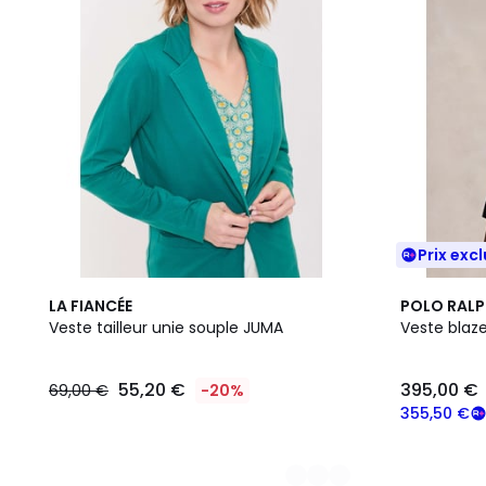
Prix excl
2
LA FIANCÉE
POLO RALP
Couleurs
Veste tailleur unie souple JUMA
Veste blaz
55,20 €
395,00 €
69,00 €
-20%
355,50 €