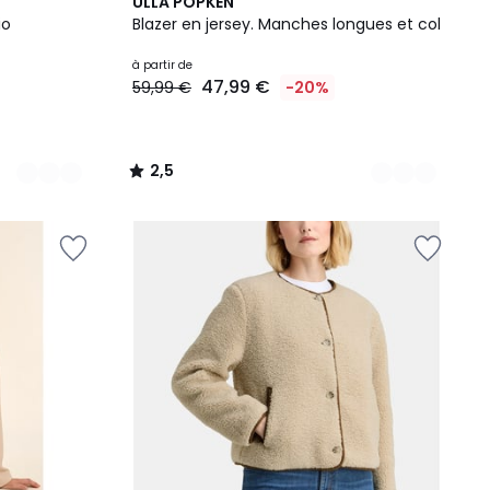
3
2,5
ULLA POPKEN
Couleurs
/ 5
io
Blazer en jersey. Manches longues et col
à partir de
47,99 €
59,99 €
-20%
2,5
/
5