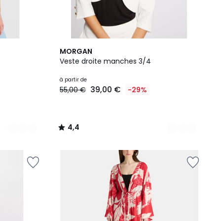
4
4,4
MORGAN
Couleurs
/ 5
Veste droite manches 3/4
à partir de
39,00 €
55,00 €
-29%
4,4
/
5