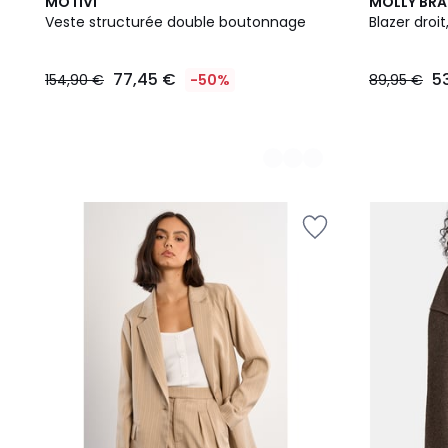
2
MOTIVI
MOLLY BR
Couleurs
Veste structurée double boutonnage
Blazer droi
77,45 €
5
154,90 €
-50%
89,95 €