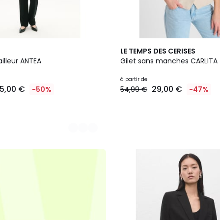
2
LE TEMPS DES CERISES
Couleurs
ailleur ANTEA
Gilet sans manches CARLITA
à partir de
5,00 €
29,00 €
-50%
54,99 €
-47%