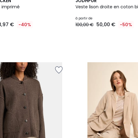
2
ACKEN
JODHPUR
Couleurs
t, imprimé
Veste lison droite en coton b
à partir de
3,97 €
50,00 €
-40%
100,00 €
-50%