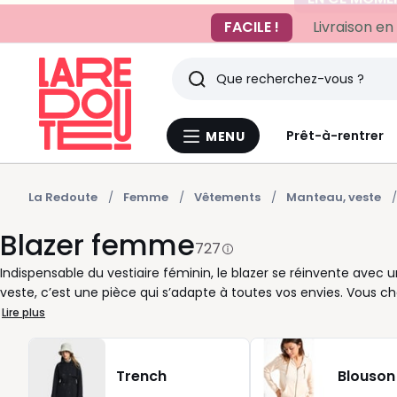
FACILE !
Livraison en
Rechercher
Derniers
Prêt-à-rentrer
MENU
Menu
articles
La
Redoute
vus
La Redoute
Femme
Vêtements
Manteau, veste
Blazer femme
727
Indispensable du vestiaire féminin, le blazer se réinvente avec un
veste, c’est une pièce qui s’adapte à toutes vos envies. Vous ch
dynamiser un look du week-end ? Nos blazers vous accompagnen
Lire plus
les manches font toute la différence. Courte ou longue, ajusté
vos tenues. Porté sur un jean pour un style décontracté, ou as
sûre et modulable. La diversité des couleurs enrichit encore les p
Trench
Blouson
associer sans effort. Pour varier, osez le rose tendre ou un lin l