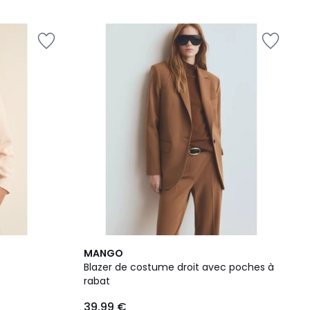
5
5
MANGO
/
Blazer de costume droit avec poches à
5
rabat
39,99 €