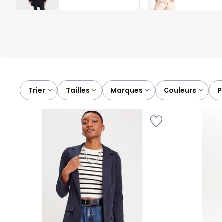
décoratifs apportent parfois un détail subtil, capable de transf
pensée pour toutes les morphologies et toutes les occasions, l’a
veste qui reflète au mieux votre style, votre rythme et vos en
Trier
tailles
marques
couleurs