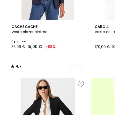
6
4,7
2
CACHE CACHE
CAROLL
Couleurs
/ 5
Couleurs
Veste blazer cintrée
Veste col t
Prix
à partir de
15,00 €
8
35,99 €
-58%
170,00 €
à
partir
de
15,00
4,7
€
/
au
5
lieu
de
35,99
€
58%
de
réduction
appliquée.