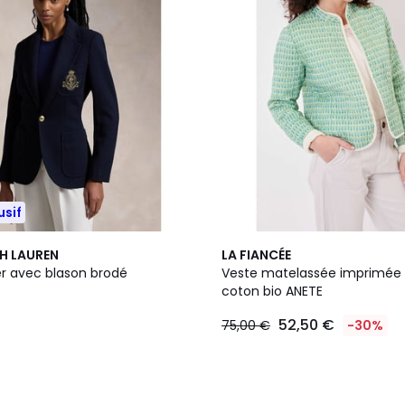
usif
2
H LAUREN
LA FIANCÉE
Couleurs
er avec blason brodé
Veste matelassée imprimée
coton bio ANETE
52,50 €
75,00 €
-30%