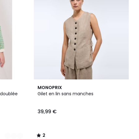
2
MONOPRIX
/
 doublée
Gilet en lin sans manches
5
39,99 €
2
/