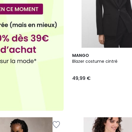
3
MANGO
Couleurs
Blazer costume cintré
49,99 €