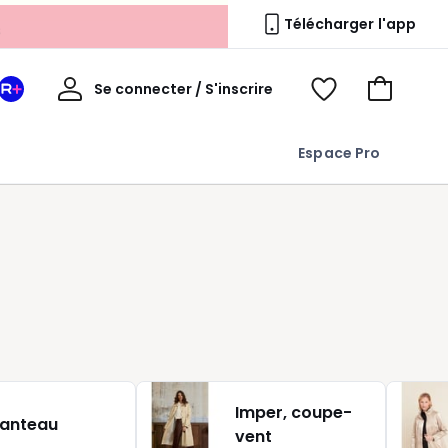
s
Télécharger l'app
Mon
Se connecter / S'inscrire
Mon
Voir
Voir
compte
espace
mes
mon
La
favoris
panier
Espace Pro
Redoute
+
Imper, coupe-
anteau
vent