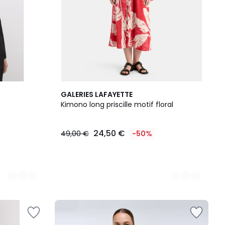
2
GALERIES LAFAYETTE
Couleurs
Kimono long priscille motif floral
24,50 €
49,00 €
-50%