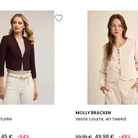
MOLLY BRACKEN
cturée
Veste courte, en tweed
,45 €
49,98 €
-54%
99,95 €
-49%