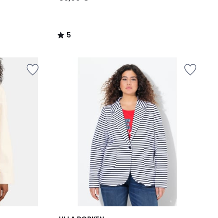
5
/
5