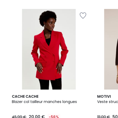
CACHE CACHE
MOTIVI
Blazer col tailleur manches longues
Veste stru
20,00 €
50
45,99 €
-56%
111,00 €