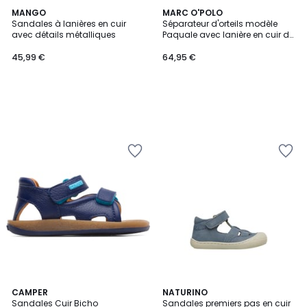
MANGO
MARC O'POLO
Sandales à lanières en cuir
Séparateur d'orteils modèle
avec détails métalliques
Paquale avec lanière en cuir de
vache
45,99 €
64,95 €
CAMPER
3
NATURINO
Sandales Cuir Bicho
Sandales premiers pas en cuir