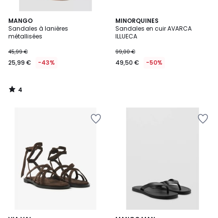
4
MANGO
MINORQUINES
/
Sandales à lanières
Sandales en cuir AVARCA
5
métallisées
ILLUECA
45,99 €
99,00 €
25,99 €
-43%
49,50 €
-50%
4
/
5