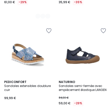
61,00 €
-29%
35,99 €
-35%
PEDICONFORT
2
NATURINO
Sandales extensibles doublure
Sandales semi-fermée avec
Couleurs
cuir
empiècement élastique LANGEN
99,99 €
84,00 €
59,00 €
-29%