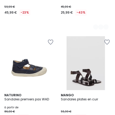
59,99 €
45,99 €
45,99 €
-23%
25,99 €
-43%
3
NATURINO
MANGO
Sandales premiers pas WAD
Sandales plates en cuir
Couleurs
à partir de
86,00 €
55,99 €