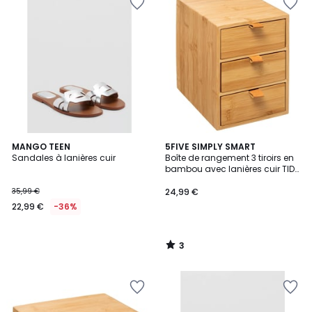
3
MANGO TEEN
5FIVE SIMPLY SMART
/
Sandales à lanières cuir
Boîte de rangement 3 tiroirs en
5
bambou avec lanières cuir TIDY
SMART
35,99 €
24,99 €
22,99 €
-36%
3
/
5