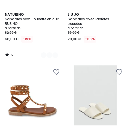
5
2
NATURINO
LIU JO
/
Sandales semi-ouverte en cuir
Sandales avec lanières
Couleurs
5
RUBINO
tressées
à partir de
à partir de
82,00 €
59,00 €
66,00 €
-19%
20,00 €
-66%
5
/
5