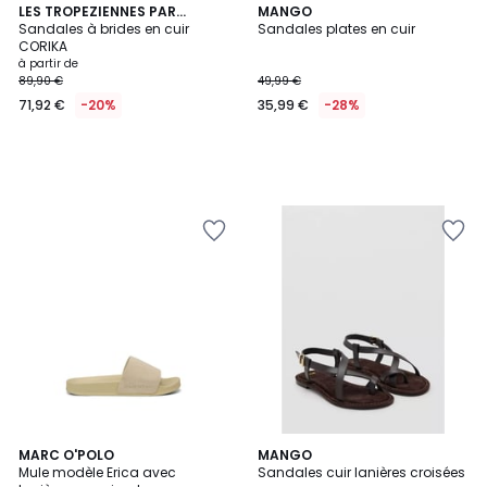
LES TROPEZIENNES PAR
MANGO
M.BELARBI
Sandales à brides en cuir
Sandales plates en cuir
CORIKA
à partir de
89,90 €
49,99 €
71,92 €
-20%
35,99 €
-28%
5
MARC O'POLO
2
MANGO
Mule modèle Erica avec
Sandales cuir lanières croisées
Couleurs
Couleurs