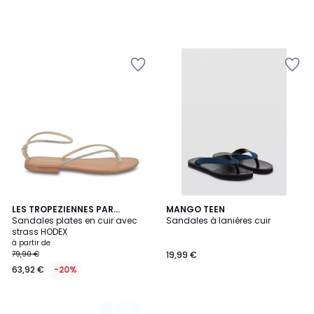
2
LES TROPEZIENNES PAR
MANGO TEEN
M.BELARBI
Sandales plates en cuir avec
Sandales à lanières cuir
Couleurs
strass HODEX
à partir de
79,90 €
19,99 €
63,92 €
-20%