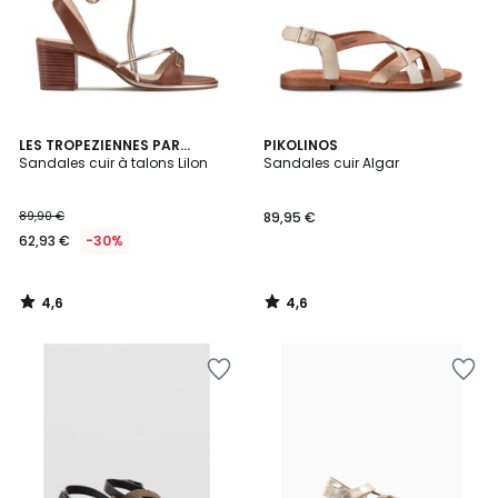
4,6
4,6
LES TROPEZIENNES PAR
PIKOLINOS
/ 5
/ 5
M.BELARBI
Sandales cuir à talons Lilon
Sandales cuir Algar
89,90 €
89,95 €
62,93 €
-30%
4,6
4,6
/
/
5
5