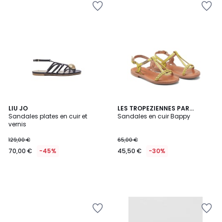
LIU JO
LES TROPEZIENNES PAR
Sandales plates en cuir et
M.BELARBI
Sandales en cuir Bappy
vernis
129,00 €
65,00 €
70,00 €
-45%
45,50 €
-30%