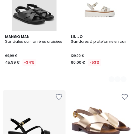
MANGO MAN
3
LIU JO
Sandales cuir lanières croisées
Sandales à plateforme en cuir
Couleurs
69,99 €
129,00 €
45,99 €
-34%
60,00 €
-53%