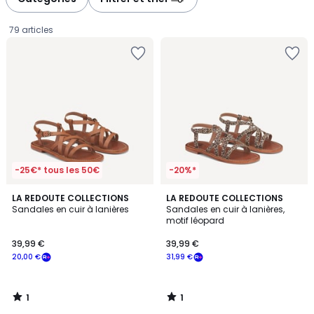
gauche
droite
79 articles
-25€* tous les 50€
-20%*
1
1
LA REDOUTE COLLECTIONS
LA REDOUTE COLLECTIONS
/
/
Sandales en cuir à lanières
Sandales en cuir à lanières,
5
5
motif léopard
39,99
39,99 €
39,99 €
€
20,00 €
31,99 €
souscrivez
à
notre
1
1
programme
/
/
5
5