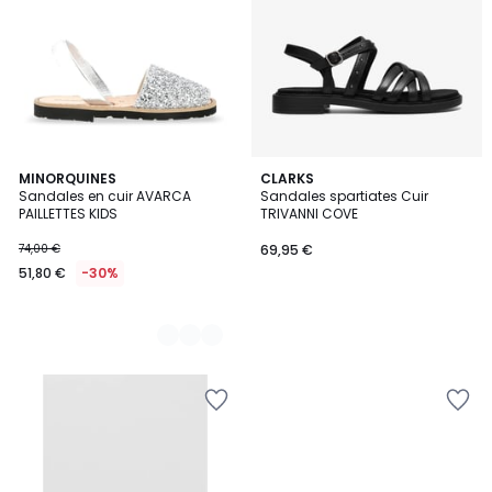
2
MINORQUINES
CLARKS
Sandales en cuir AVARCA
Sandales spartiates Cuir
Couleurs
PAILLETTES KIDS
TRIVANNI COVE
74,00 €
69,95 €
51,80 €
-30%