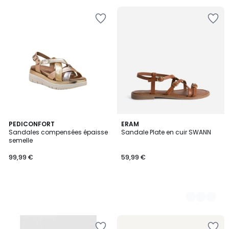
pour
payer
à
la
place
20,00
€.
PEDICONFORT
2
ERAM
Sandales compensées épaisse
Sandale Plate en cuir SWANN
Couleurs
semelle
99,99 €
59,99 €