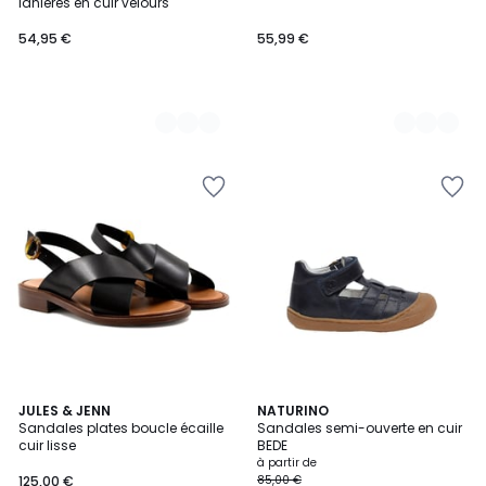
lanières en cuir velours
54,95 €
55,99 €
2
JULES & JENN
3
NATURINO
Sandales plates boucle écaille
Sandales semi-ouverte en cuir
Couleurs
Couleurs
cuir lisse
BEDE
à partir de
125,00 €
85,00 €