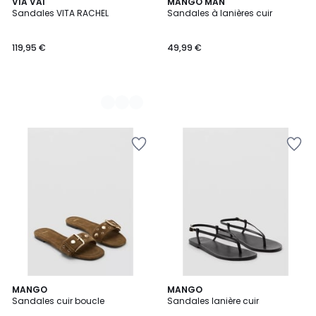
2
VIA VAI
MANGO MAN
Sandales VITA RACHEL
Sandales à lanières cuir
Couleurs
119,95 €
49,99 €
MANGO
2
MANGO
Sandales cuir boucle
Sandales lanière cuir
Couleurs