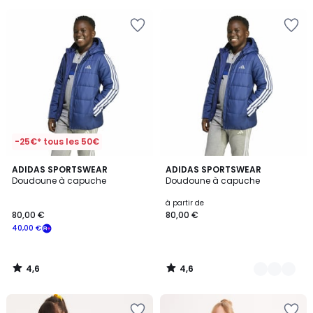
pour
payer
à
la
place
41,39
€.
-25€* tous les 50€
4,6
4,6
ADIDAS SPORTSWEAR
2
ADIDAS SPORTSWEAR
/ 5
/ 5
Doudoune à capuche
Doudoune à capuche
Couleurs
à partir de
80,00 €
80,00 €
40,00 €
4,6
4,6
/
/
5
5