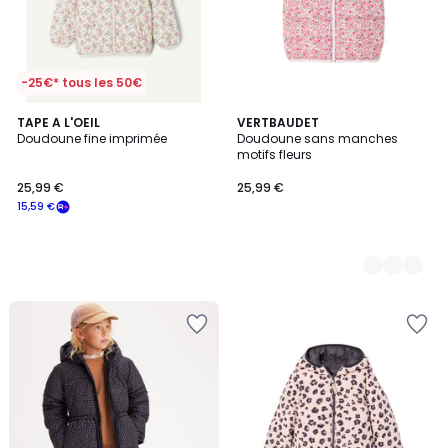
-25€* tous les 50€
TAPE A L'OEIL
2
VERTBAUDET
Doudoune fine imprimée
Doudoune sans manches
Couleurs
motifs fleurs
25,99 €
25,99 €
15,59 €