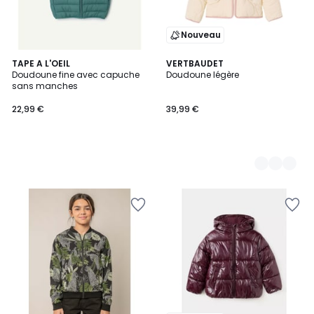
Nouveau
TAPE A L'OEIL
2
VERTBAUDET
Doudoune fine avec capuche
Doudoune légère
Couleurs
sans manches
22,99 €
39,99 €