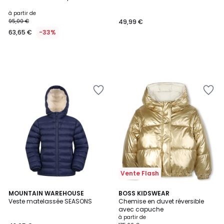
à partir de
95,00 €
49,99 €
63,65 €
-33%
Vente Flash
4
MOUNTAIN WAREHOUSE
BOSS KIDSWEAR
Veste matelassée SEASONS
Chemise en duvet réversible
Couleurs
avec capuche
à partir de