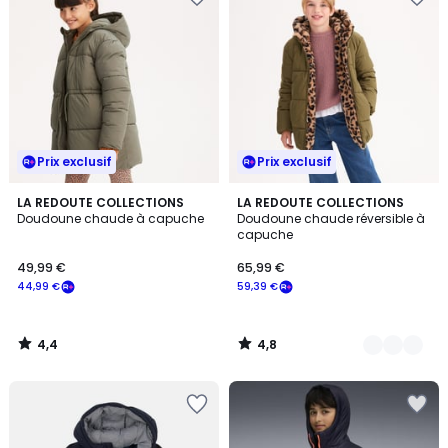
Prix exclusif
Prix exclusif
4,4
4,8
LA REDOUTE COLLECTIONS
2
LA REDOUTE COLLECTIONS
/ 5
/ 5
Doudoune chaude à capuche
Doudoune chaude réversible à
Couleurs
capuche
49,99 €
65,99 €
44,99 €
59,39 €
4,4
4,8
/
/
5
5