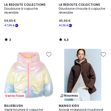
3
4,3
LA REDOUTE COLLECTIONS
LA REDOUTE COLLECTIONS
/
/ 5
Doudoune à capuche
Doudoune chaude à capuche
5
réversible
réversible
59,99 €
45,99 €
47,99 €
41,39 €
3
4,3
/
/
5
5
Nouveau
Vente Flash
BILLIEBLUSH
MANGO KIDS
Veste tricolore à capuche
Anorak matelassé moutonné