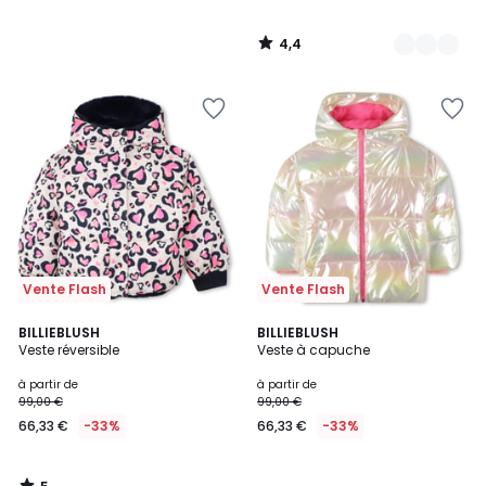
4,4
/
5
Vente Flash
Vente Flash
5
BILLIEBLUSH
BILLIEBLUSH
/
Veste réversible
Veste à capuche
5
à partir de
à partir de
99,00 €
99,00 €
66,33 €
-33%
66,33 €
-33%