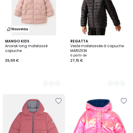
Nouveau
2
MANGO KIDS
2
REGATTA
Anorak long matelassé
Veste matelassée à capuche
Couleurs
Couleurs
capuche
MARIZION
à partir de
39,99 €
27,15 €