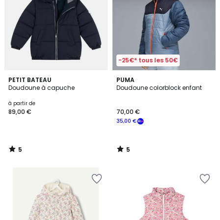
-25€* tous les 50€
5
5
PETIT BATEAU
PUMA
/
/
Doudoune à capuche
Doudoune colorblock enfant
5
5
à partir de
89,00 €
70,00 €
35,00 €
5
5
/
/
5
5