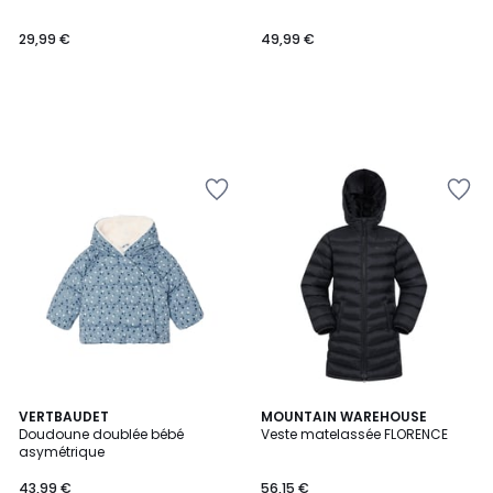
29,99 €
49,99 €
VERTBAUDET
2
MOUNTAIN WAREHOUSE
Doudoune doublée bébé
Veste matelassée FLORENCE
Couleurs
asymétrique
43,99 €
56,15 €