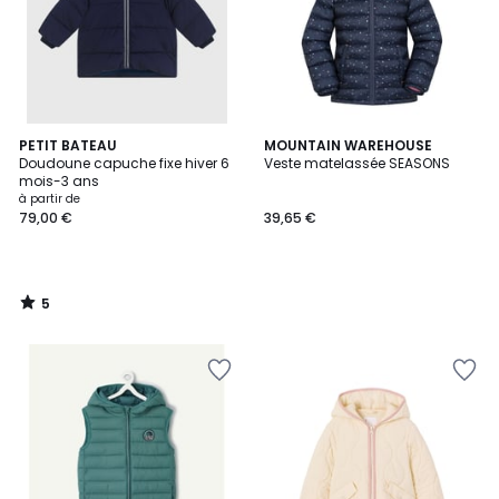
5
PETIT BATEAU
MOUNTAIN WAREHOUSE
/
Doudoune capuche fixe hiver 6
Veste matelassée SEASONS
5
mois-3 ans
à partir de
79,00 €
39,65 €
5
/
5