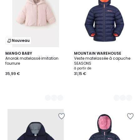
Nouveau
2
MANGO BABY
11
MOUNTAIN WAREHOUSE
Anorak matelassé imitation
Veste matelassée à capuche
Couleurs
Couleurs
fourrure
SEASONS
à partir de
35,99 €
31,15 €