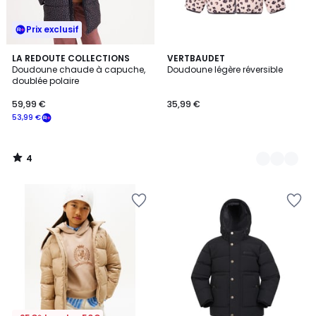
Prix exclusif
4
LA REDOUTE COLLECTIONS
3
VERTBAUDET
/
Doudoune chaude à capuche,
Doudoune légère réversible
Couleurs
5
doublée polaire
59,99 €
35,99 €
53,99 €
4
/
5