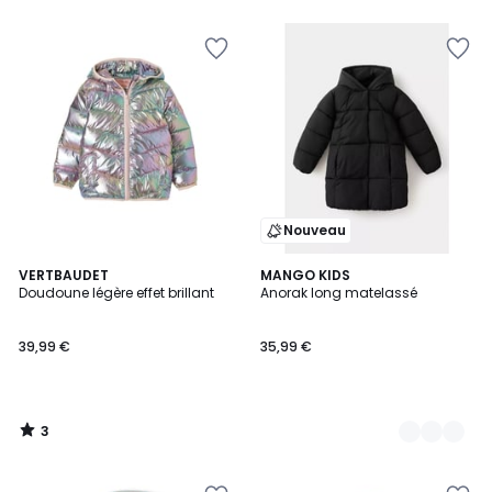
5
Nouveau
3
VERTBAUDET
3
MANGO KIDS
/
Doudoune légère effet brillant
Anorak long matelassé
Couleurs
5
39,99 €
35,99 €
3
/
5