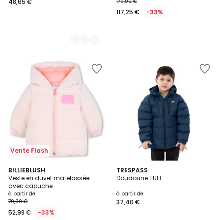
48,65 €
175,00 €
117,25 €
-33%
Vente Flash
4,4
BILLIEBLUSH
4
TRESPASS
/ 5
Veste en duvet matelassée
Doudoune TUFF
Couleurs
avec capuche
à partir de
à partir de
79,00 €
37,40 €
52,93 €
-33%