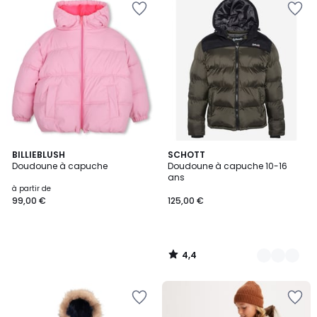
4,4
BILLIEBLUSH
5
SCHOTT
/ 5
Doudoune à capuche
Doudoune à capuche 10-16
Couleurs
ans
à partir de
99,00 €
125,00 €
4,4
/
5