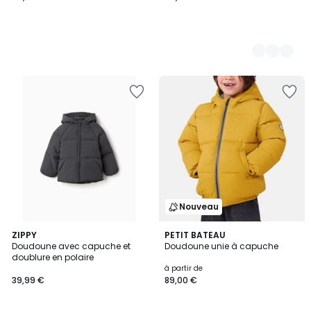
Nouveau
2
ZIPPY
PETIT BATEAU
Doudoune avec capuche et
Doudoune unie à capuche
Couleurs
doublure en polaire
à partir de
39,99 €
89,00 €