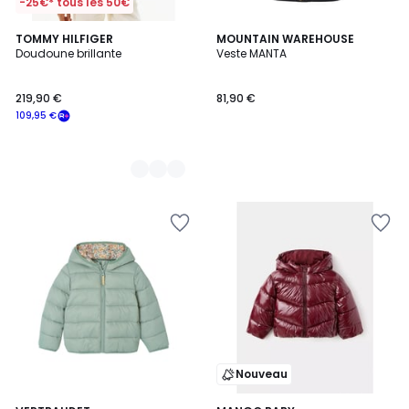
-25€* tous les 50€
2
TOMMY HILFIGER
MOUNTAIN WAREHOUSE
Doudoune brillante
Veste MANTA
Couleurs
219,90 €
81,90 €
109,95 €
Nouveau