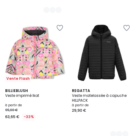
Vente Flash
BILLIEBLUSH
5
REGATTA
Veste imprimé Ikat
Veste matelassée à capuche
Couleurs
HILLPACK
à partir de
à partir de
95,00 €
29,90 €
63,65 €
-33%