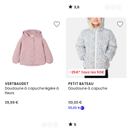
3,5
/
5
-25€* tous les 50€
5
2
VERTBAUDET
PETIT BATEAU
/
Doudoune à capuche légère à
Doudoune à capuche
Couleurs
5
fleurs
39,99 €
110,00 €
55,00 €
5
/