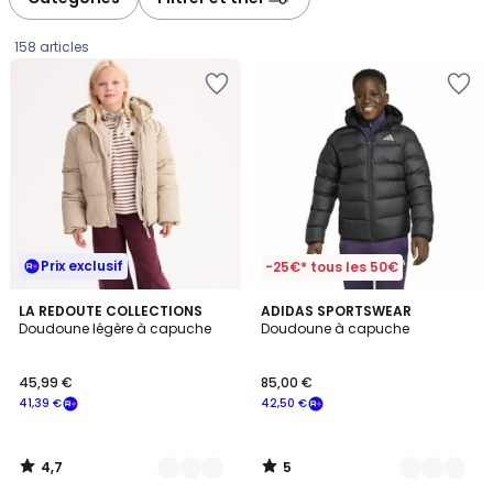
gauche
droite
158 articles
Prix exclusif
-25€* tous les 50€
4,7
5
5
LA REDOUTE COLLECTIONS
2
ADIDAS SPORTSWEAR
/ 5
/
Doudoune légère à capuche
Doudoune à capuche
Couleurs
Couleurs
5
45,99
45,99 €
85,00 €
€
41,39 €
42,50 €
souscrivez
à
notre
4,7
5
programme
/
/
5
5