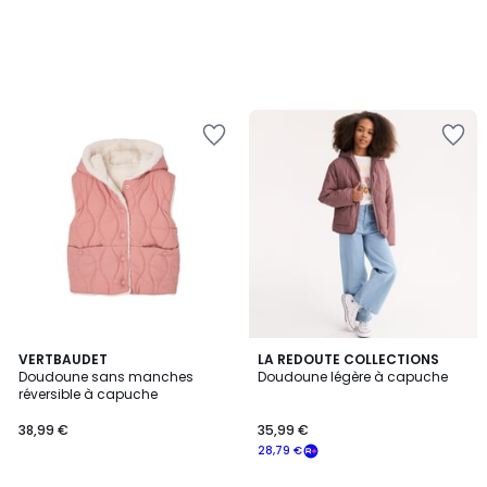
3,5
VERTBAUDET
3
LA REDOUTE COLLECTIONS
/ 5
Doudoune sans manches
Doudoune légère à capuche
Couleurs
réversible à capuche
38,99 €
35,99 €
28,79 €