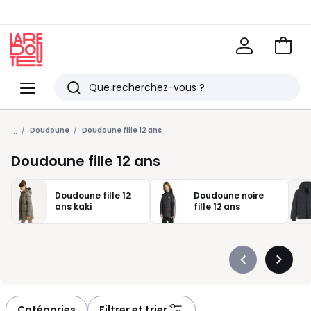
Voir
mon
La
panie
Redoute
Menu
Rechercher
Derniers
...
articles
Doudoune
Doudoune fille 12 ans
vus
Doudoune fille 12 ans
Doudoune fille 12
Doudoune noire
ans kaki
fille 12 ans
Précédent
Suivan
-
-
défiler
défiler
à
à
Catégories
Filtrer et trier