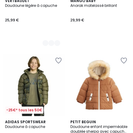
5
VERTBAUDET
MANGO BABY
Doudoune légère à capuche
Anorak matelassé brillant
Couleurs
25,99 €
29,99 €
-25€* tous les 50€
5
ADIDAS SPORTSWEAR
PETIT BEGUIN
/
Doudoune à capuche
Doudoune enfant imperméable
5
doublée sherpa avec capuche