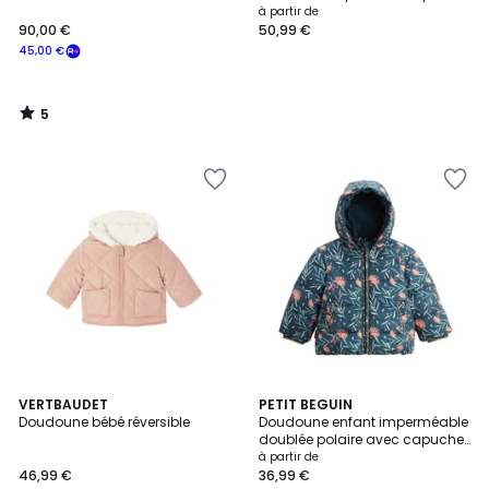
Chincha
à partir de
90,00 €
50,99 €
45,00 €
5
/
5
VERTBAUDET
PETIT BEGUIN
Doudoune bébé réversible
Doudoune enfant imperméable
doublée polaire avec capuche
Dina
à partir de
46,99 €
36,99 €