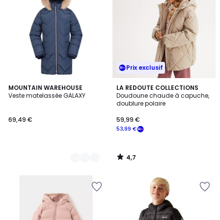
Prix exclusif
4,7
3
MOUNTAIN WAREHOUSE
LA REDOUTE COLLECTIONS
/ 5
Veste matelassée GALAXY
Doudoune chaude à capuche,
Couleurs
doublure polaire
69,49 €
59,99 €
53,99 €
4,7
/
5