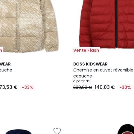
h
Vente Flash
3
SWEAR
BOSS KIDSWEAR
Couleurs
apuche
Chemise en duvet réversible
capuche
à partir de
173,53 €
140,03 €
-33%
209,00 €
-33%