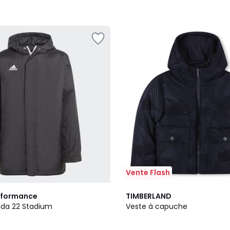
Vente Flash
rformance
TIMBERLAND
ada 22 Stadium
Veste à capuche