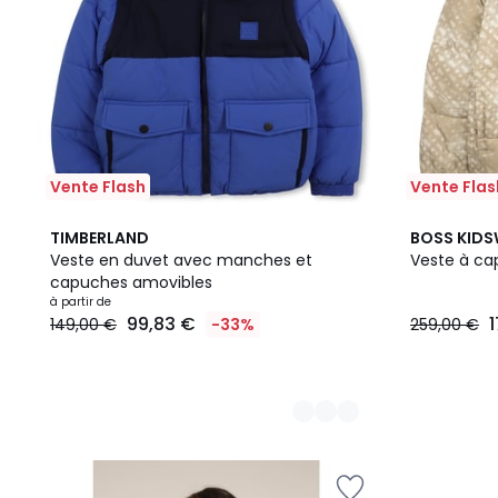
Vente Flash
Vente Flas
2
TIMBERLAND
BOSS KID
Couleurs
Veste en duvet avec manches et
Veste à c
capuches amovibles
à partir de
99,83 €
149,00 €
-33%
259,00 €