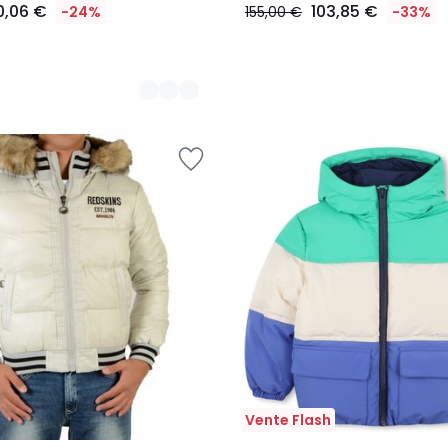
0,06 €
103,85 €
-24%
155,00 €
-33%
Vente Flash