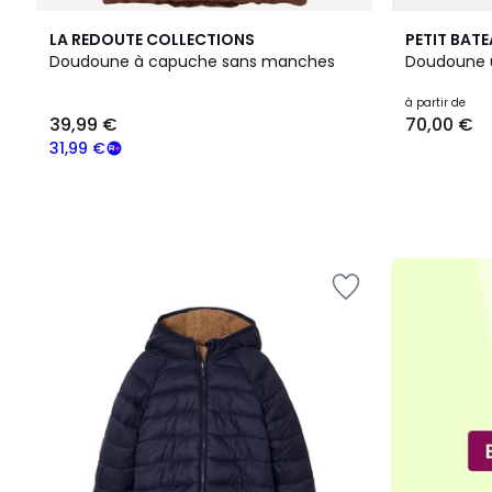
LA REDOUTE COLLECTIONS
PETIT BAT
Doudoune à capuche sans manches
Doudoune 
39,99
à partir de
39,99 €
70,00 €
€
souscrivez
31,99 €
à
notre
programme
pour
payer
à
la
place
31,99
€.