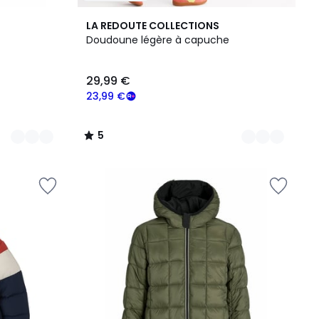
2
5
LA REDOUTE COLLECTIONS
Couleurs
/
Doudoune légère à capuche
5
29,99 €
23,99 €
5
/
5