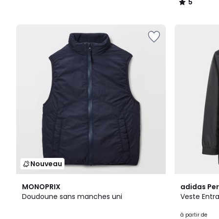
5
/
5
Nouveau
2
5
MONOPRIX
adidas Pe
Couleurs
/
Doudoune sans manches uni
Veste Entr
5
à partir de