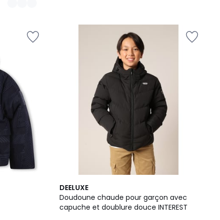
3
DEELUXE
Couleurs
Doudoune chaude pour garçon avec
capuche et doublure douce INTEREST