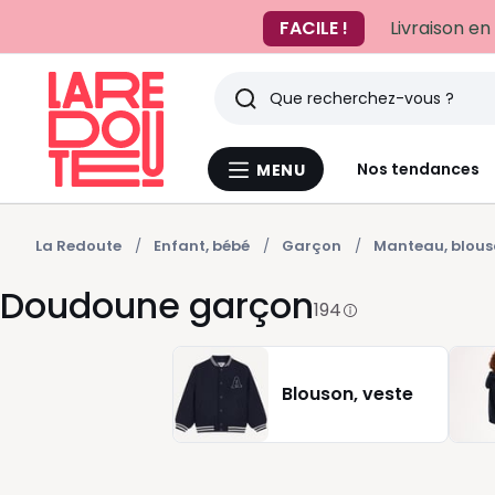
FACILE !
Livraison en
Rechercher
Derniers
Nos tendances
MENU
Menu
articles
La
Redoute
vus
La Redoute
Enfant, bébé
Garçon
Manteau, blou
Doudoune garçon
194
Blouson, veste