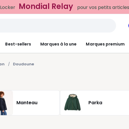
Mondial Relay
 Locker
pour vos petits article
Best-sellers
Marques à la une
Marques premium
son
Doudoune
Manteau
Parka