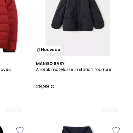
Nouveau
2
MANGO BABY
Couleurs
 avec
Anorak matelassé imitation fourrure
29,99 €