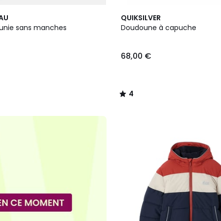
3
4
EAU
QUIKSILVER
Couleurs
/
unie sans manches
Doudoune à capuche
5
68,00 €
4
/
5