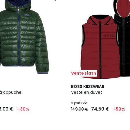
Vente Flash
4
BOSS KIDSWEAR
Couleurs
à capuche
Veste en duvet
à partir de
3,00 €
74,50 €
-30%
149,00 €
-50%