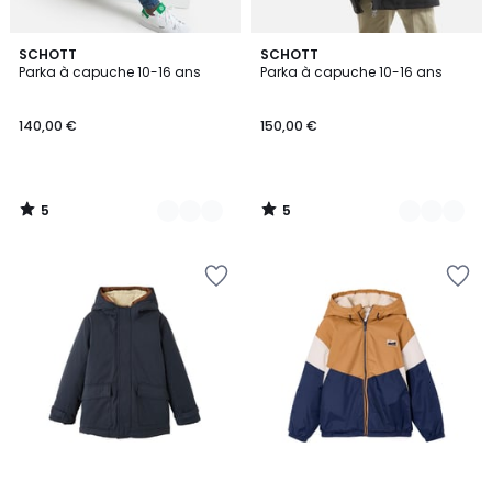
5
5
2
SCHOTT
2
SCHOTT
/
/
Parka à capuche 10-16 ans
Parka à capuche 10-16 ans
Couleurs
Couleurs
5
5
140,00 €
150,00 €
5
5
/
/
5
5