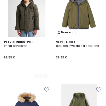
Nouveau
2
PETROL INDUSTRIES
VERTBAUDET
Parka pendleton
Blouson réversible à capuche
Couleurs
89,99 €
39,99 €