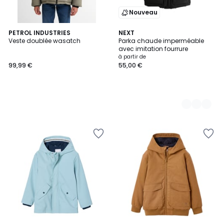
Nouveau
PETROL INDUSTRIES
3
NEXT
Veste doublée wasatch
Parka chaude imperméable
Couleurs
avec imitation fourrure
à partir de
99,99 €
55,00 €