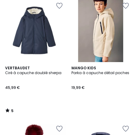
5
VERTBAUDET
MANGO KIDS
/
Ciré à capuche doublé sherpa
Parka à capuche détail poches
5
45,99 €
19,99 €
5
/
5