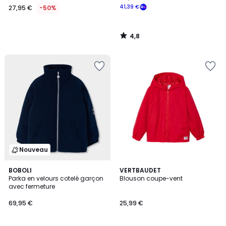
41,39 €
27,95 €
-50%
4,8
/
5
Nouveau
BOBOLI
VERTBAUDET
Parka en velours cotelé garçon
Blouson coupe-vent
avec fermeture
69,95 €
25,99 €