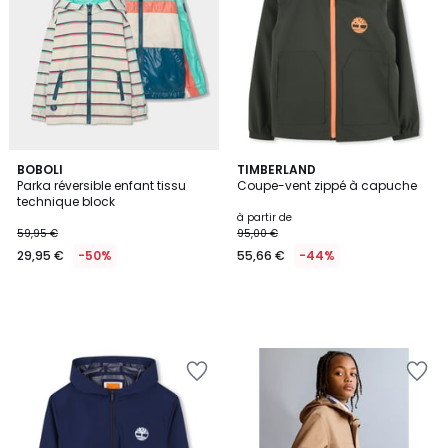
BOBOLI
TIMBERLAND
Parka réversible enfant tissu
Coupe-vent zippé à capuche
technique block
à partir de
59,95 €
95,00 €
29,95 €
-50%
55,66 €
-44%