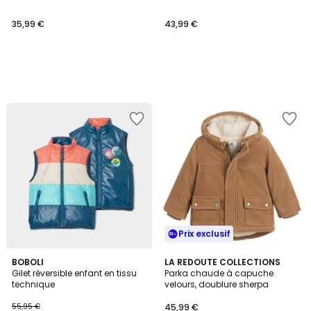
35,99 €
43,99 €
Prix exclusif
4,8
BOBOLI
LA REDOUTE COLLECTIONS
/ 5
Gilet réversible enfant en tissu
Parka chaude à capuche
technique
velours, doublure sherpa
55,95 €
45,99 €