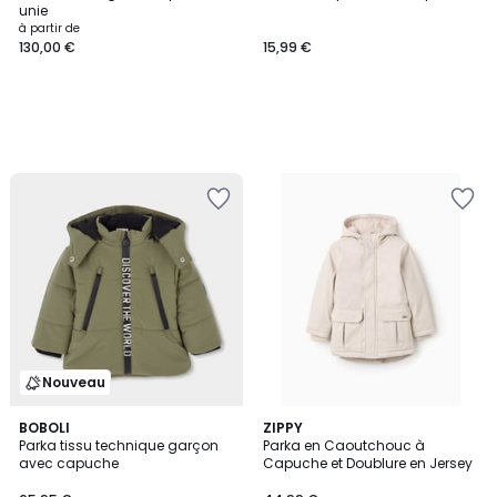
unie
à partir de
130,00 €
15,99 €
Nouveau
BOBOLI
ZIPPY
Parka tissu technique garçon
Parka en Caoutchouc à
avec capuche
Capuche et Doublure en Jersey