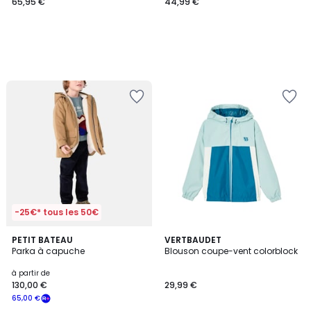
65,95 €
44,99 €
-25€* tous les 50€
5
PETIT BATEAU
2
VERTBAUDET
/
Parka à capuche
Blouson coupe-vent colorblock
Couleurs
5
à partir de
130,00 €
29,99 €
65,00 €