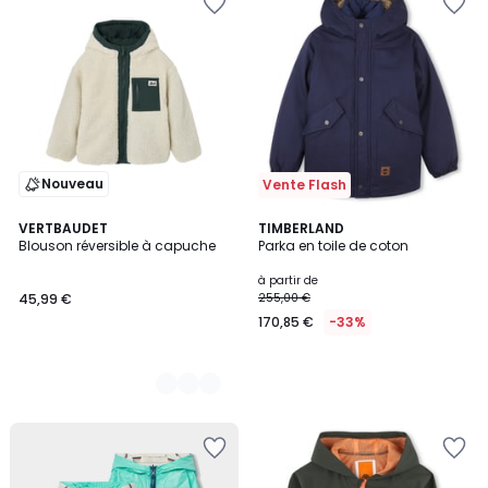
Nouveau
Vente Flash
2
VERTBAUDET
TIMBERLAND
Blouson réversible à capuche
Parka en toile de coton
Couleurs
à partir de
45,99 €
255,00 €
170,85 €
-33%