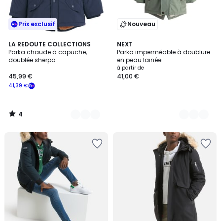
Prix exclusif
Nouveau
4
2
LA REDOUTE COLLECTIONS
4
NEXT
/
Parka chaude à capuche,
Parka imperméable à doublure
Couleurs
Couleurs
5
doublée sherpa
en peau lainée
à partir de
45,99 €
41,00 €
41,39 €
4
/
5