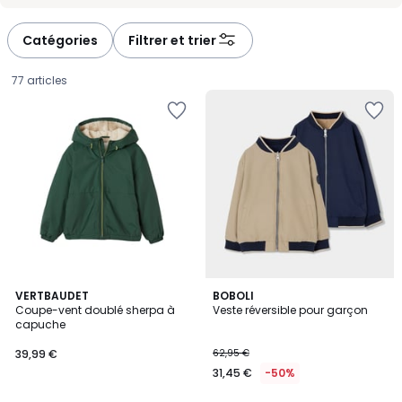
-
-
défiler
défiler
à
à
Catégories
Filtrer et trier
gauche
droite
77 articles
5
4
VERTBAUDET
BOBOLI
/
Coupe-vent doublé sherpa à
Veste réversible pour garçon
Couleurs
5
capuche
39,99
39,99 €
62,95 €
€.
31,45 €
-50%