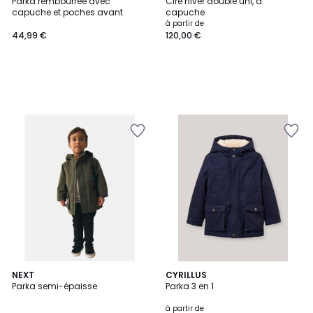
Parka rembourrée avec
Ciré hiver doublé uni, à
capuche et poches avant
capuche
à partir de
44,99 €
120,00 €
NEXT
2
CYRILLUS
Parka semi-épaisse
Parka 3 en 1
Couleurs
à partir de