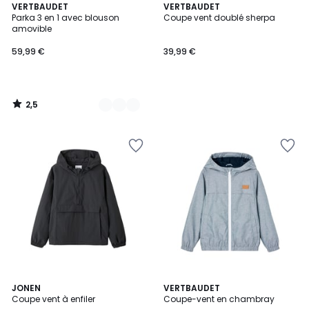
2,5
3
VERTBAUDET
VERTBAUDET
/ 5
Parka 3 en 1 avec blouson
Coupe vent doublé sherpa
Couleurs
amovible
59,99 €
39,99 €
2,5
/
5
JONEN
VERTBAUDET
Coupe vent à enfiler
Coupe-vent en chambray