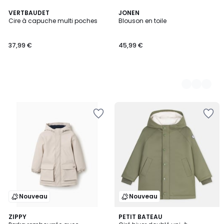
VERTBAUDET
2
JONEN
Cire à capuche multi poches
Blouson en toile
Couleurs
37,99 €
45,99 €
Nouveau
Nouveau
ZIPPY
PETIT BATEAU