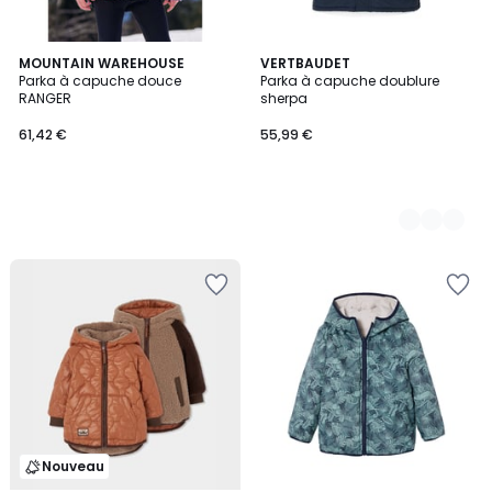
MOUNTAIN WAREHOUSE
2
VERTBAUDET
Parka à capuche douce
Parka à capuche doublure
Couleurs
RANGER
sherpa
61,42 €
55,99 €
Nouveau