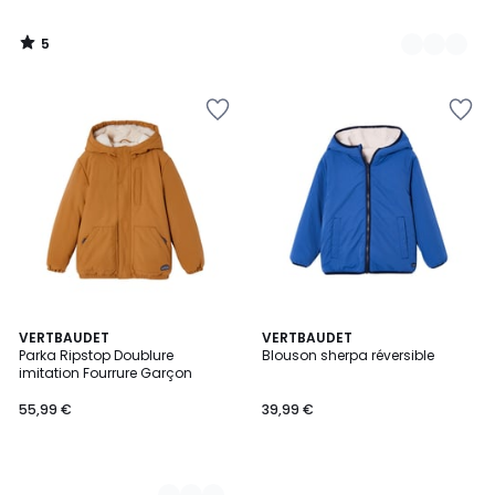
5
/
5
2
VERTBAUDET
VERTBAUDET
Parka Ripstop Doublure
Blouson sherpa réversible
Couleurs
imitation Fourrure Garçon
55,99 €
39,99 €