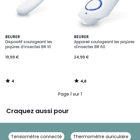
4
4,6
BEURER
BEURER
/
/ 5
Dispositif soulageant les
Appareil soulageant les piqûres
5
piqûres d’insectes BR 10
d'insectes BR 60
19,99 €
24,99 €
4
4,6
/
/
5
5
Page 1 sur 1
Craquez aussi pour
Tensiomètre connecté
Thermomètre auriculaire