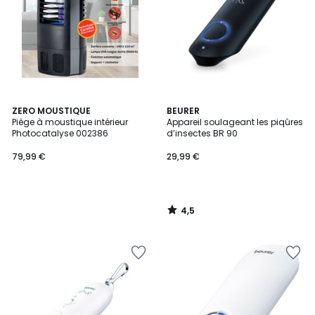
4,5
ZERO MOUSTIQUE
BEURER
/ 5
Piège à moustique intérieur
Appareil soulageant les piqûres
Photocatalyse 002386
d’insectes BR 90
79,99 €
29,99 €
4,5
/
5