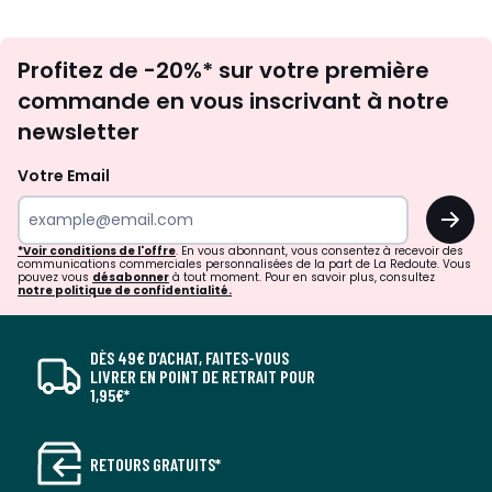
Inscription
Profitez de -20%* sur votre première
newsletter
commande en vous inscrivant à notre
newsletter
Votre Email
OK
*Voir conditions de l'offre
. En vous abonnant, vous consentez à recevoir des
communications commerciales personnalisées de la part de La Redoute. Vous
pouvez vous
désabonner
à tout moment. Pour en savoir plus, consultez
notre politique de confidentialité.
DÈS 49€ D’ACHAT, FAITES-VOUS
LIVRER EN POINT DE RETRAIT POUR
1,95€*
RETOURS GRATUITS*