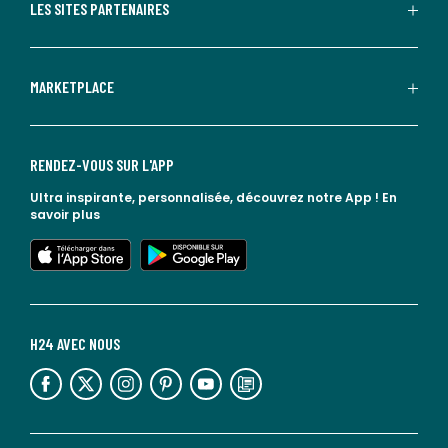
LES SITES PARTENAIRES
MARKETPLACE
RENDEZ-VOUS SUR L'APP
Ultra inspirante, personnalisée, découvrez notre App !
En
savoir plus
lien vers l'app store
lien vers google play
H24 AVEC NOUS
lien vers l'espace réseaux sociaux
lien vers l'espace réseaux sociaux
lien vers l'espace réseaux sociaux
lien vers l'espace réseaux sociaux
lien vers l'espace réseaux sociaux
lien vers le blog la redoute