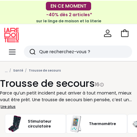
-30€ tous les 100€*
EN CE MOMENT
sur le meuble & la déco
-40% dès 2 articles*
sur le linge de maison et la literie
Voir
mon
La
panie
Redoute
Menu
Rechercher
Derniers
...
articles
Santé
Trousse de secours
Trousse de secours
vus
16
Parce qu’un petit incident peut arriver à tout moment, mieux
vaut être prêt. Une trousse de secours bien pensée, c’est un
soutien précieux pour gérer les imprévus sans stress. Elle
Lire plus
rassemble l’essentiel pour les soins rapides : pansements pour
les éraflures, matériel simple pour couvrir ou nettoyer, et
Stimulateur
Thermomètre
quelques produits ciblés pour soulager en attendant un avis
circulatoire
médical. À la maison, dans votre sac ou sur votre lieu de travail,