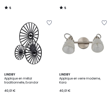
5
5
/
/
5
5
LINDBY
LINDBY
Applique en métal
Applique en verre moderne,
traditionnelle, Evandor
Kara
40,01 €
40,01 €