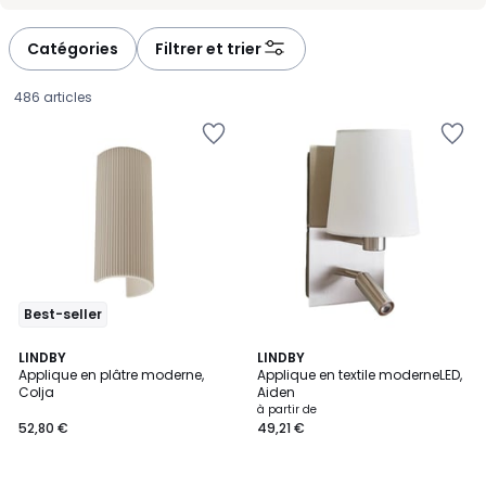
-
-
défiler
défiler
à
à
Catégories
Filtrer et trier
gauche
droite
486 articles
Best-seller
5
3
LINDBY
3
LINDBY
/
Applique en plâtre moderne,
Applique en textile moderneLED,
Couleurs
Couleurs
5
Colja
Aiden
52,80
à partir de
52,80 €
49,21 €
€.