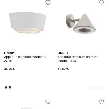
5
LINDBY
3
LINDBY
/
Applique en plâtre moderne,
Applique extérieure en métal
Couleurs
5
Azriel
moderneLED
35,80 €
62,80 €
5
/
5