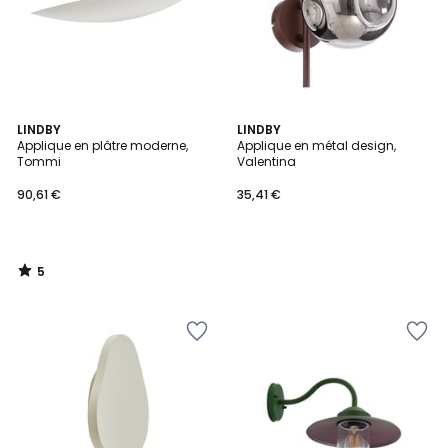
5
LINDBY
LINDBY
/
Applique en plâtre moderne,
Applique en métal design,
5
Tommi
Valentina
90,61 €
35,41 €
5
/
5