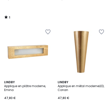
1
/
5
5
5
LINDBY
LINDBY
/
/
Applique en plâtre moderne,
Applique en métal moderneLED,
5
5
Emina
Conan
47,80 €
47,80 €