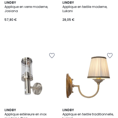
LINDBY
LINDBY
Applique en verre moderne,
Applique en textile moderne,
Josiana
Lukani
57,80 €
28,05 €
5
2
LINDBY
LINDBY
/
Applique extérieure en inox
Applique en textile traditionnelle,
Couleurs