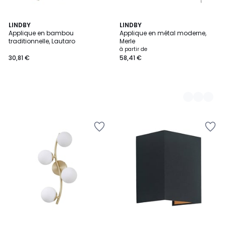
LINDBY
2
LINDBY
Applique en bambou
Applique en métal moderne,
Couleurs
traditionnelle, Lautaro
Merle
à partir de
30,81 €
58,41 €