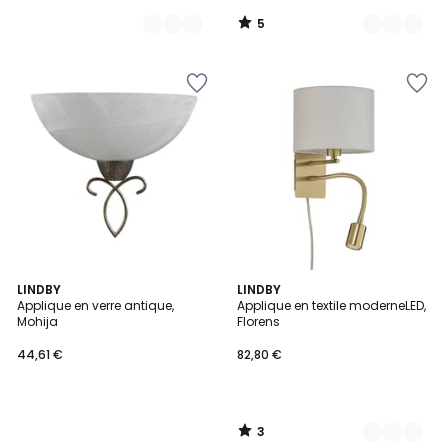
5
/
5
3
LINDBY
2
LINDBY
/
Applique en verre antique,
Applique en textile moderneLED,
Couleurs
5
Mohija
Florens
44,61 €
82,80 €
3
/