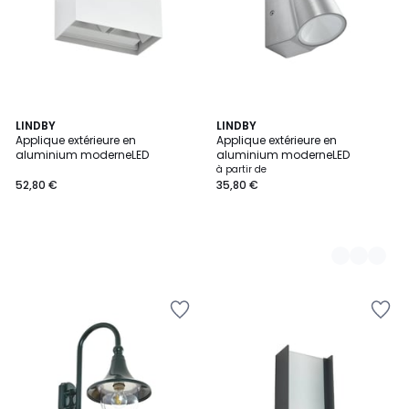
LINDBY
2
LINDBY
Applique extérieure en
Applique extérieure en
Couleurs
aluminium moderneLED
aluminium moderneLED
à partir de
52,80 €
35,80 €