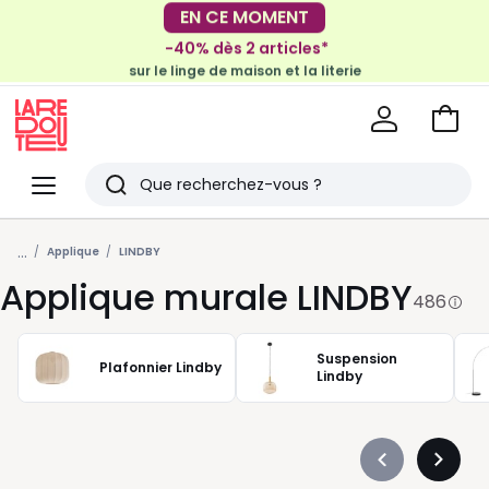
-40% dès 2 articles*
sur le linge de maison et la literie
EN CE MOMENT
-30€ tous les 100€*
sur le meuble & la déco
Voir
mon
La
panie
Redoute
Menu
Rechercher
Derniers
...
articles
Applique
LINDBY
Applique murale LINDBY
vus
486
Suspension
Plafonnier Lindby
Lindby
Précédent
Suivan