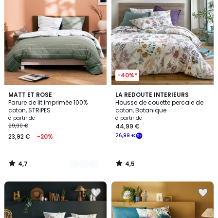
-40%*
4,7
4,5
2
MATT ET ROSE
LA REDOUTE INTERIEURS
/ 5
/ 5
Parure de lit imprimée 100%
Housse de couette percale de
Couleurs
coton, STRIPES
coton, Botanique
à partir de
à partir de
29,90 €
44,99 €
26,99 €
23,92 €
-20%
4,7
4,5
/
/
5
5