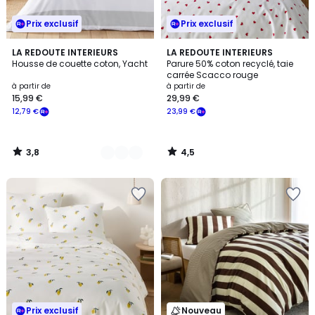
Prix exclusif
Prix exclusif
3,8
4,5
2
LA REDOUTE INTERIEURS
LA REDOUTE INTERIEURS
/ 5
/ 5
Housse de couette coton, Yacht
Parure 50% coton recyclé, taie
Couleurs
carrée Scacco rouge
à partir de
à partir de
15,99 €
29,99 €
12,79 €
23,99 €
3,8
4,5
/
/
5
5
Prix exclusif
Nouveau