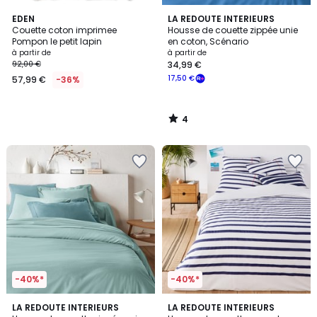
4
EDEN
LA REDOUTE INTERIEURS
/
Couette coton imprimee
Housse de couette zippée unie
5
Pompon le petit lapin
en coton, Scénario
à partir de
à partir de
92,00 €
34,99 €
17,50 €
57,99 €
-36%
4
/
5
-40%*
-40%*
4
4,3
22
LA REDOUTE INTERIEURS
3
LA REDOUTE INTERIEURS