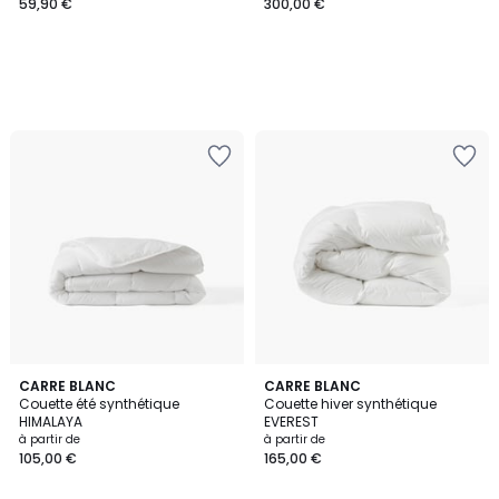
59,90 €
300,00 €
4
CARRE BLANC
CARRE BLANC
/
Couette été synthétique
Couette hiver synthétique
5
HIMALAYA
EVEREST
à partir de
à partir de
105,00 €
165,00 €