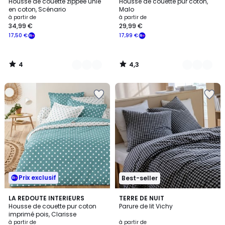
/
/ 5
Housse de couette zippée unie
Housse de couette pur coton,
Couleurs
Couleurs
5
en coton, Scénario
Malo
à partir de
à partir de
34,99 €
29,99 €
17,50 €
17,99 €
4
4,3
/
/
5
5
Prix exclusif
Best-seller
4,2
4,6
5
LA REDOUTE INTERIEURS
9
TERRE DE NUIT
/ 5
/ 5
Housse de couette pur coton
Parure de lit Vichy
Couleurs
Couleurs
imprimé pois, Clarisse
à partir de
à partir de