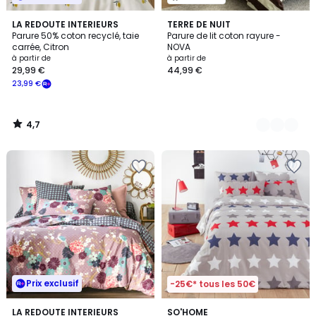
4,7
LA REDOUTE INTERIEURS
2
TERRE DE NUIT
/ 5
Parure 50% coton recyclé, taie
Parure de lit coton rayure -
Couleurs
carrée, Citron
NOVA
à partir de
à partir de
29,99 €
44,99 €
23,99 €
4,7
/
5
Prix exclusif
-25€* tous les 50€
4,4
4,2
LA REDOUTE INTERIEURS
SO'HOME