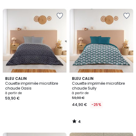
5
5
4
BLEU CALIN
BLEU CALIN
/
Couette imprimée microfibre
Couette imprimée microfibre
5
chaude Oasis
chaude Sully
à partir de
à partir de
59,90 €
59,90 €
44,90 €
-25%
4
/
5