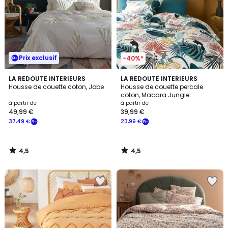
Prix exclusif
-40%*
4,5
4,5
LA REDOUTE INTERIEURS
LA REDOUTE INTERIEURS
/ 5
/ 5
Housse de couette coton, Jobe
Housse de couette percale
coton, Macara Jungle
à partir de
à partir de
49,99 €
39,99 €
37,49 €
23,99 €
4,5
4,5
/
/
5
5