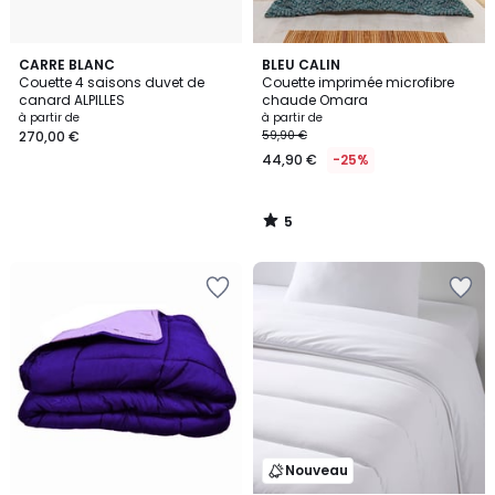
5
CARRE BLANC
BLEU CALIN
/
Couette 4 saisons duvet de
Couette imprimée microfibre
5
canard ALPILLES
chaude Omara
à partir de
à partir de
270,00 €
59,90 €
44,90 €
-25%
5
/
5
Nouveau