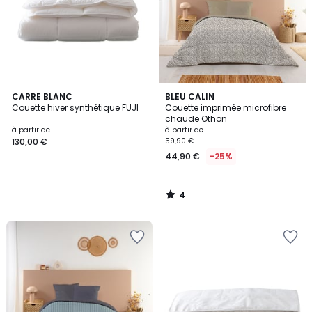
4
CARRE BLANC
BLEU CALIN
/
Couette hiver synthétique FUJI
Couette imprimée microfibre
5
chaude Othon
à partir de
à partir de
130,00 €
59,90 €
44,90 €
-25%
4
/
5