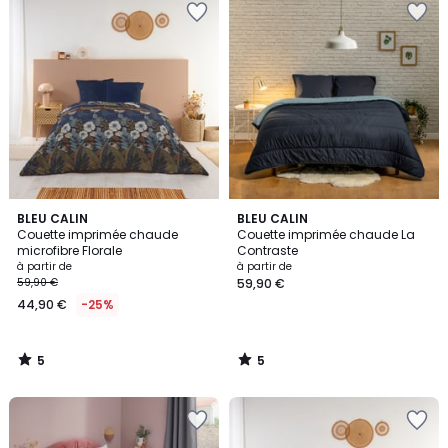
5
5
BLEU CALIN
BLEU CALIN
/
/
Couette imprimée chaude
Couette imprimée chaude La
5
5
microfibre Florale
Contraste
à partir de
à partir de
59,90 €
59,90 €
44,90 €
-25%
5
5
/
/
5
5