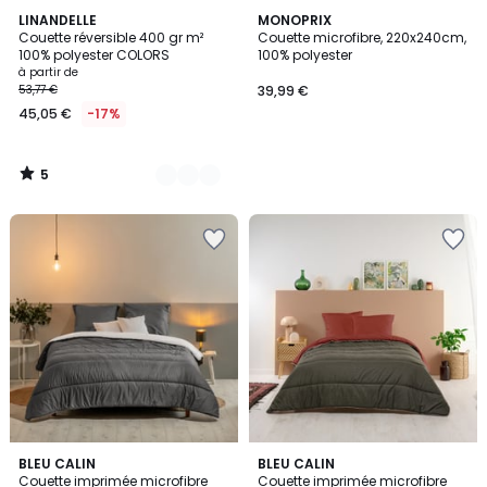
5
12
LINANDELLE
MONOPRIX
/
Couette réversible 400 gr m²
Couette microfibre, 220x240cm,
Couleurs
5
100% polyester COLORS
100% polyester
à partir de
53,77 €
39,99 €
45,05 €
-17%
5
/
5
4,6
5
BLEU CALIN
BLEU CALIN
/ 5
/
Couette imprimée microfibre
Couette imprimée microfibre