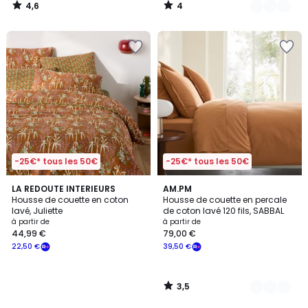
4,6
4
/
/
5
5
-25€* tous les 50€
-25€* tous les 50€
3,5
LA REDOUTE INTERIEURS
2
AM.PM
/ 5
Housse de couette en coton
Housse de couette en percale
Couleurs
lavé, Juliette
de coton lavé 120 fils, SABBAL
à partir de
à partir de
44,99 €
79,00 €
22,50 €
39,50 €
3,5
/
5