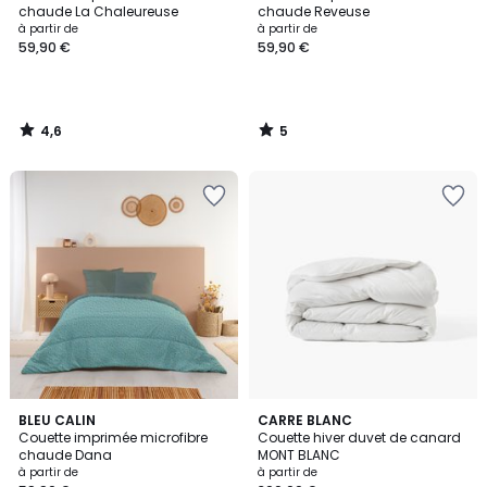
5
chaude La Chaleureuse
chaude Reveuse
à partir de
à partir de
59,90 €
59,90 €
4,6
5
/
/
5
5
BLEU CALIN
CARRE BLANC
Couette imprimée microfibre
Couette hiver duvet de canard
chaude Dana
MONT BLANC
à partir de
à partir de