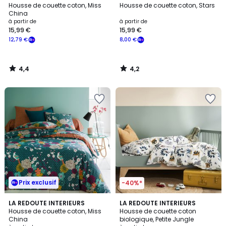
/ 5
/ 5
Housse de couette coton, Miss
Housse de couette coton, Stars
China
à partir de
à partir de
15,99 €
15,99 €
12,79 €
8,00 €
4,4
4,2
/
/
5
5
Prix exclusif
-40%*
4,3
4,7
LA REDOUTE INTERIEURS
LA REDOUTE INTERIEURS
/ 5
/ 5
Housse de couette coton, Miss
Housse de couette coton
China
biologique, Petite Jungle