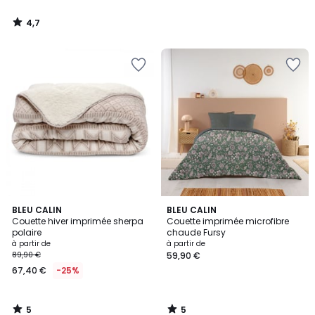
de
59,90
4,7
€.
/
5
5
5
BLEU CALIN
BLEU CALIN
/
/
Couette hiver imprimée sherpa
Couette imprimée microfibre
5
5
polaire
chaude Fursy
à partir de
à partir de
89,90 €
59,90 €
67,40 €
-25%
5
5
/
/