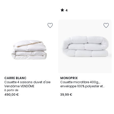
4
/
5
CARRE BLANC
MONOPRIX
Couette 4 saisons duvet d'oie
Couette microfibre 400g, ,
Vendôme VENDÔME
enveloppe 100% polyester et
garnissage 100% polyester
à partir de
siliconé
490,00 €
39,99 €