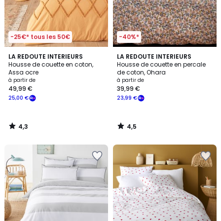
-25€* tous les 50€
-40%*
4,3
4,5
LA REDOUTE INTERIEURS
LA REDOUTE INTERIEURS
/ 5
/ 5
Housse de couette en coton,
Housse de couette en percale
Assa ocre
de coton, Ohara
à partir de
à partir de
49,99 €
39,99 €
25,00 €
23,99 €
4,3
4,5
/
/
5
5