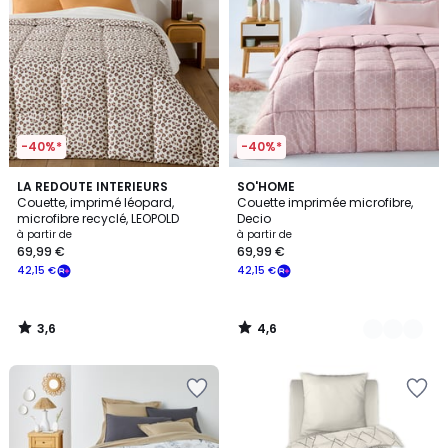
-40%*
-40%*
3,6
4,6
LA REDOUTE INTERIEURS
3
SO'HOME
/ 5
/ 5
Couette, imprimé léopard,
Couette imprimée microfibre,
Couleurs
microfibre recyclé, LEOPOLD
Decio
à partir de
à partir de
69,99 €
69,99 €
42,15 €
42,15 €
3,6
4,6
/
/
5
5