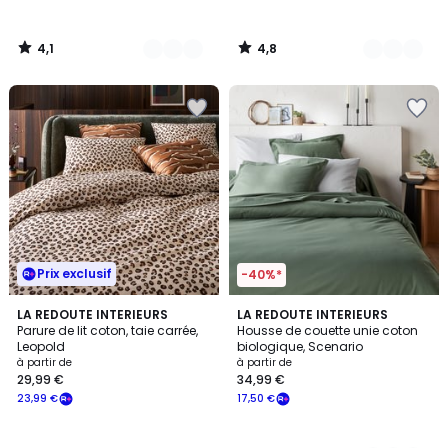
4,1
4,8
/
/
5
5
Prix exclusif
-40%*
4,6
4
LA REDOUTE INTERIEURS
9
LA REDOUTE INTERIEURS
/ 5
/
Parure de lit coton, taie carrée,
Housse de couette unie coton
Couleurs
5
Leopold
biologique, Scenario
à partir de
à partir de
29,99 €
34,99 €
23,99 €
17,50 €