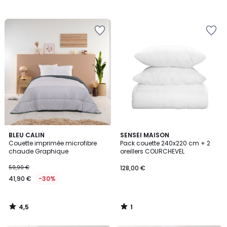
4,5
1
BLEU CALIN
SENSEI MAISON
/ 5
/
Couette imprimée microfibre
Pack couette 240x220 cm + 2
5
chaude Graphique
oreillers COURCHEVEL
59,90 €
128,00 €
41,90 €
-30%
4,5
1
/
/
5
5