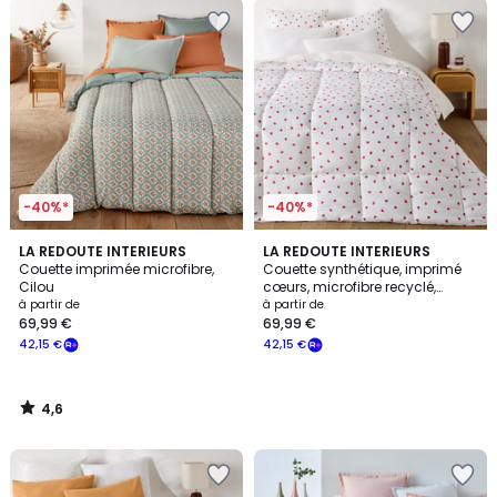
-40%*
-40%*
4,6
LA REDOUTE INTERIEURS
LA REDOUTE INTERIEURS
/ 5
Couette imprimée microfibre,
Couette synthétique, imprimé
Cilou
cœurs, microfibre recyclé,
SCACCO
à partir de
à partir de
69,99 €
69,99 €
42,15 €
42,15 €
4,6
/
5