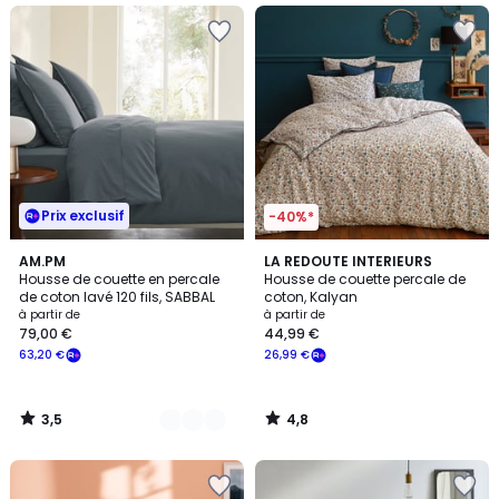
Prix exclusif
-40%*
3,5
4,8
10
AM.PM
LA REDOUTE INTERIEURS
/ 5
/ 5
Housse de couette en percale
Housse de couette percale de
Couleurs
de coton lavé 120 fils, SABBAL
coton, Kalyan
à partir de
à partir de
79,00 €
44,99 €
63,20 €
26,99 €
3,5
4,8
/
/
5
5