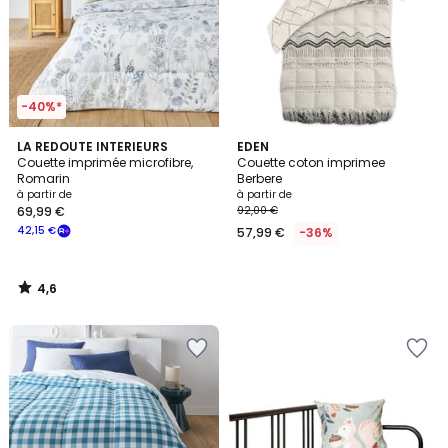
-40%*
4,6
LA REDOUTE INTERIEURS
EDEN
/ 5
Couette imprimée microfibre,
Couette coton imprimee
Romarin
Berbere
à partir de
à partir de
69,99 €
92,00 €
42,15 €
57,99 €
-36%
4,6
/
5