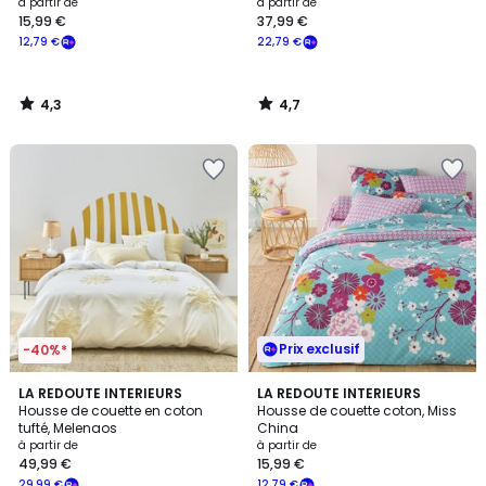
à partir de
à partir de
15,99 €
37,99 €
12,79 €
22,79 €
4,3
4,7
/
/
5
5
Prix exclusif
-40%*
4,6
4,2
LA REDOUTE INTERIEURS
LA REDOUTE INTERIEURS
/ 5
/ 5
Housse de couette en coton
Housse de couette coton, Miss
tufté, Melenaos
China
à partir de
à partir de
49,99 €
15,99 €
29,99 €
12,79 €