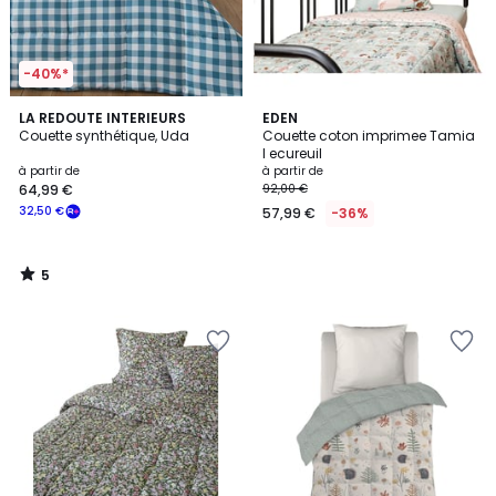
-40%*
5
LA REDOUTE INTERIEURS
EDEN
/
Couette synthétique, Uda
Couette coton imprimee Tamia
5
l ecureuil
à partir de
à partir de
64,99 €
92,00 €
32,50 €
57,99 €
-36%
5
/
5