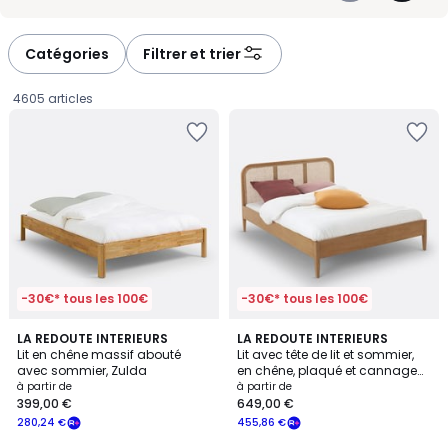
d’y glisser une couette adaptée à la saison. Nos produits sont
-
-
disponibles en différents styles et finitions pour s’intégrer aussi bien
défiler
défiler
dans un intérieur moderne que plus classique. Nous mettons un
à
à
point d’honneur à proposer des lits en stock pour une livraison
Catégories
Filtrer et trier
rapide, sans compromis sur la qualité. À vous de composer
gauche
droite
l’espace nuit qui vous ressemble, simplement et en toute confiance.
4605 articles
-30€* tous les 100€
-30€* tous les 100€
4,6
4,4
LA REDOUTE INTERIEURS
LA REDOUTE INTERIEURS
/ 5
/ 5
Lit en chêne massif abouté
Lit avec tête de lit et sommier,
avec sommier, Zulda
en chêne, plaqué et cannage
Prix
de rotin, MADARA
à partir de
à partir de
399,00 €
649,00 €
à
280,24 €
455,86 €
partir