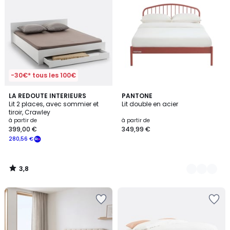
-30€* tous les 100€
3,8
LA REDOUTE INTERIEURS
2
PANTONE
/ 5
Lit 2 places, avec sommier et
Lit double en acier
Couleurs
tiroir, Crawley
à partir de
à partir de
399,00 €
349,99 €
280,56 €
3,8
/
5