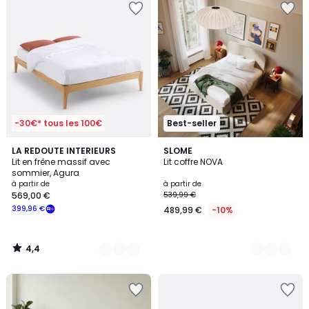
-30€* tous les 100€
Best-seller
4,4
2
LA REDOUTE INTERIEURS
3
SLOME
/ 5
Lit en frêne massif avec
Lit coffre NOVA
Couleurs
Couleurs
sommier, Agura
à partir de
à partir de
569,00 €
539,99 €
399,96 €
489,99 €
-10%
4,4
/
5