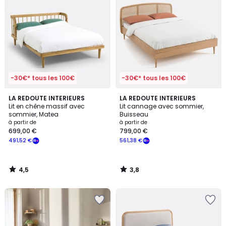
-30€* tous les 100€
-30€* tous les 100€
4,5
3,8
LA REDOUTE INTERIEURS
LA REDOUTE INTERIEURS
/ 5
/ 5
Lit en chêne massif avec
Lit cannage avec sommier,
sommier, Matea
Buisseau
à partir de
à partir de
699,00 €
799,00 €
491,52 €
561,38 €
4,5
3,8
/
/
5
5