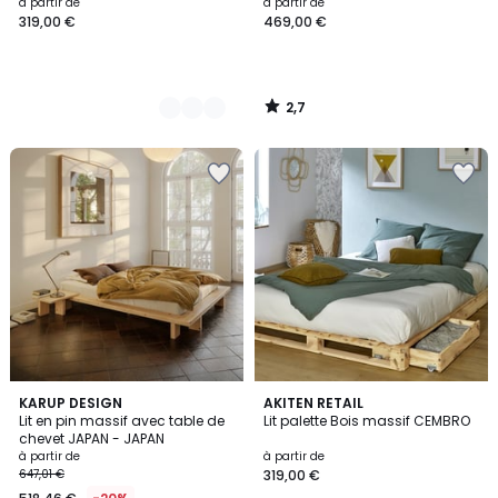
à partir de
à partir de
319,00 €
469,00 €
2,7
/
5
5
5
2
KARUP DESIGN
2
AKITEN RETAIL
/
/
Lit en pin massif avec table de
Lit palette Bois massif CEMBRO
Couleurs
Couleurs
5
5
chevet JAPAN - JAPAN
à partir de
à partir de
647,01 €
319,00 €