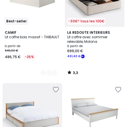
Best-seller
-30€* tous les 100€
3,3
2
CAMIF
LA REDOUTE INTERIEURS
/ 5
Lit coffre bois massif - THIBAULT
Lit coffre avec sommier
Couleurs
relevable, Molona
à partir de
à partir de
649,00 €
699,00 €
491,40 €
486,75 €
-25%
3,3
/
5