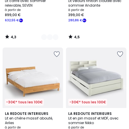
/ 5
/ 5
Lit coffre avec sommier
Lit velours finition cloutée avec
Couleurs
relevable, SEVEN
sommier Andante
à partir de
à partir de
899,00 €
399,00 €
632,55 €
280,86 €
4,3
4,5
/
/
5
5
-30€* tous les 100€
-30€* tous les 100€
4,3
4,3
LA REDOUTE INTERIEURS
LA REDOUTE INTERIEURS
/ 5
/ 5
Lit en chêne massif abouté,
Lit en pin massif et MDF, avec
Ariles
sommier Nikko
à partir de
à partir de