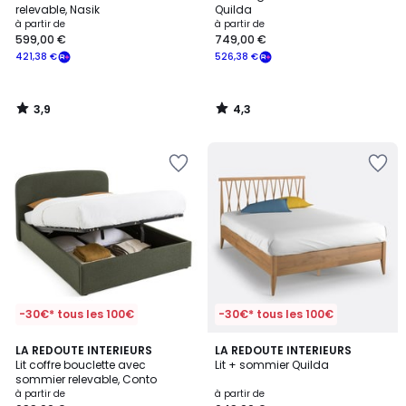
relevable, Nasik
Quilda
à partir de
à partir de
599,00 €
749,00 €
421,38 €
526,38 €
3,9
4,3
/
/
5
5
-30€* tous les 100€
-30€* tous les 100€
3,9
4,5
2
LA REDOUTE INTERIEURS
LA REDOUTE INTERIEURS
/ 5
/ 5
Lit coffre bouclette avec
Lit + sommier Quilda
Couleurs
sommier relevable, Conto
à partir de
à partir de