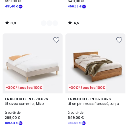
699,00 €
649,00 €
491,40 €
456,52 €
3,9
4,5
/
/
5
5
-30€* tous les 100€
-30€* tous les 100€
3,9
4,1
2
LA REDOUTE INTERIEURS
LA REDOUTE INTERIEURS
/ 5
/ 5
Lit avec sommier, Mizo
Lit en pin massif brossé, Lunja
Couleurs
à partir de
à partir de
269,00 €
549,00 €
189,44 €
386,52 €