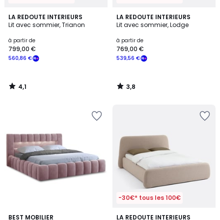
4,1
3,8
LA REDOUTE INTERIEURS
LA REDOUTE INTERIEURS
/ 5
/ 5
Lit avec sommier, Trianon
Lit avec sommier, Lodge
à partir de
à partir de
799,00 €
769,00 €
560,86 €
539,56 €
4,1
3,8
/
/
5
5
-30€* tous les 100€
4
7
BEST MOBILIER
LA REDOUTE INTERIEURS