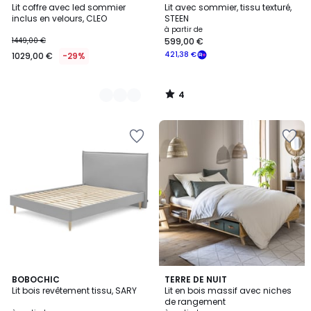
/
Lit coffre avec led sommier
Lit avec sommier, tissu texturé,
Couleurs
5
inclus en velours, CLEO
STEEN
à partir de
1449,00 €
599,00 €
421,38 €
1029,00 €
-29%
4
/
5
2,7
5
BOBOCHIC
TERRE DE NUIT
/ 5
Lit bois revêtement tissu, SARY
Lit en bois massif avec niches
Couleurs
de rangement