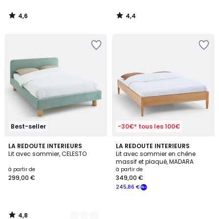
de
399,00
4,6
4,4
€
/
/
5
5
souscrivez
à
notre
programme
pour
payer
à
la
place
280,24
€.
Best-seller
-30€* tous les 100€
4,8
3
LA REDOUTE INTERIEURS
LA REDOUTE INTERIEURS
/ 5
Lit avec sommier, CELESTO
Lit avec sommier en chêne
Couleurs
massif et plaqué, MADARA
à partir de
à partir de
299,00 €
349,00 €
245,86 €
4,8
/