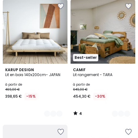
Best-seller
4
5
KARUP DESIGN
3
CAMIF
/
Lit en bois 140x200cm- JAPAN
Lit rangement - TARA
Couleurs
Couleurs
5
à partir de
à partir de
469,00 €
649,00 €
398,65 €
-15%
454,30 €
-30%
4
/
5