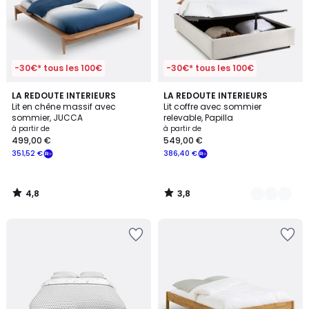
-30€* tous les 100€
-30€* tous les 100€
4,8
3,8
LA REDOUTE INTERIEURS
2
LA REDOUTE INTERIEURS
/ 5
/ 5
Lit en chêne massif avec
Lit coffre avec sommier
Couleurs
sommier, JUCCA
relevable, Papilla
à partir de
à partir de
499,00 €
549,00 €
351,52 €
386,40 €
4,8
3,8
/
/
5
5