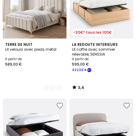
-30€* tous les 100€
3,4
2
TERRE DE NUIT
LA REDOUTE INTERIEURS
/ 5
Lit velours avec pieds métal
Lit coffre avec sommier
Couleurs
relevable, SENSSIA
à partir de
à partir de
589,00 €
599,00 €
422,55 €
3,4
/
5