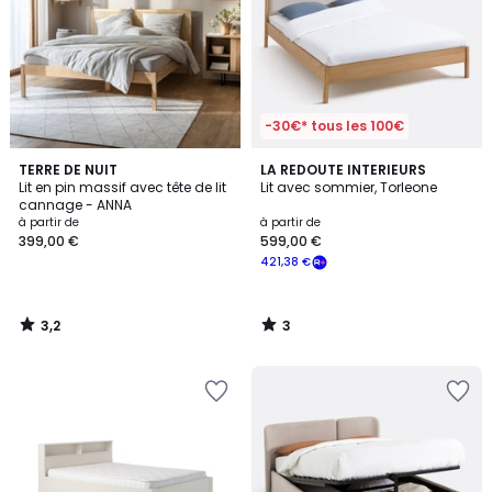
-30€* tous les 100€
3,2
3
TERRE DE NUIT
LA REDOUTE INTERIEURS
/ 5
/
Lit en pin massif avec tête de lit
Lit avec sommier, Torleone
5
cannage - ANNA
à partir de
à partir de
399,00 €
599,00 €
421,38 €
3,2
3
/
/
5
5