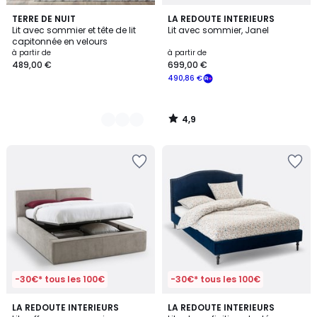
4,9
3
TERRE DE NUIT
LA REDOUTE INTERIEURS
/ 5
Lit avec sommier et tête de lit
Lit avec sommier, Janel
Couleurs
capitonnée en velours
à partir de
à partir de
489,00 €
699,00 €
490,86 €
4,9
/
5
-30€* tous les 100€
-30€* tous les 100€
4,3
4,5
2
LA REDOUTE INTERIEURS
LA REDOUTE INTERIEURS