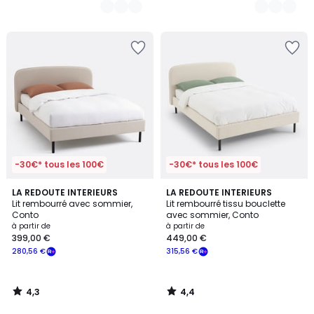
-30€* tous les 100€
-30€* tous les 100€
4,3
4,4
LA REDOUTE INTERIEURS
LA REDOUTE INTERIEURS
/ 5
/ 5
Lit rembourré avec sommier,
Lit rembourré tissu bouclette
Conto
avec sommier, Conto
à partir de
à partir de
399,00 €
449,00 €
280,56 €
315,56 €
4,3
4,4
/
/
5
5