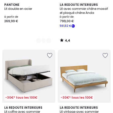
4,4
3
PANTONE
LA REDOUTE INTERIEURS
/ 5
Lit double en acier
Lit avec sommier chêne massif
Couleurs
et plaqué chêne Anda
à partir de
à partir de
269,99 €
799,00 €
561,52 €
4,4
/
5
-30€* tous les 100€
-30€* tous les 100€
3,9
4,3
LA REDOUTE INTERIEURS
LA REDOUTE INTERIEURS
/ 5
/ 5
Lit coffre avec sommier
Lit vintage avec sommier