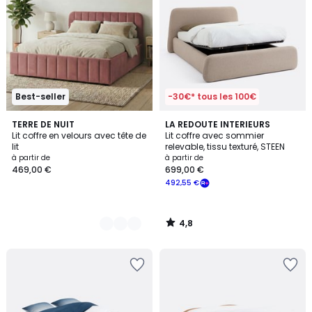
Best-seller
-30€* tous les 100€
4,8
4
TERRE DE NUIT
LA REDOUTE INTERIEURS
/ 5
Lit coffre en velours avec tête de
Lit coffre avec sommier
Couleurs
lit
relevable, tissu texturé, STEEN
à partir de
à partir de
469,00 €
699,00 €
492,55 €
4,8
/
5