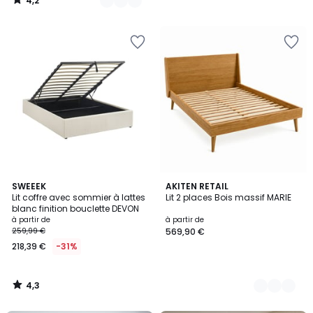
4,2
/
5
4,3
SWEEEK
2
AKITEN RETAIL
/ 5
Lit coffre avec sommier à lattes
Lit 2 places Bois massif MARIE
Couleurs
blanc finition bouclette DEVON
à partir de
à partir de
259,99 €
569,90 €
218,39 €
-31%
4,3
/
5