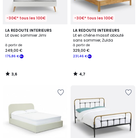
-30€* tous les 100€
-30€* tous les 100€
3,6
4,7
LA REDOUTE INTERIEURS
LA REDOUTE INTERIEURS
/ 5
/ 5
Lit avec sommier Jimi
Lit en chêne massif abouté
sans sommier, Zulda
à partir de
à partir de
249,00 €
329,00 €
175,86 €
231,46 €
3,6
4,7
/
/
5
5