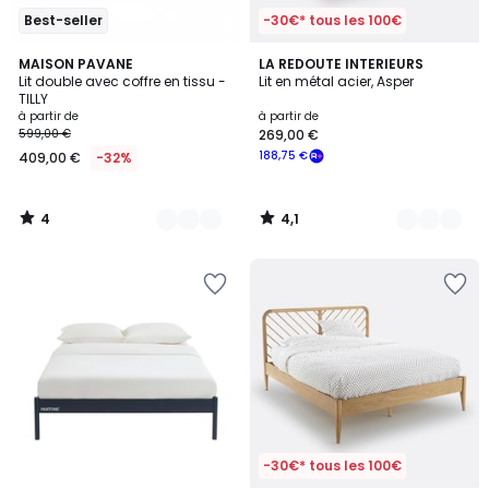
Best-seller
-30€* tous les 100€
4
4,1
3
MAISON PAVANE
2
LA REDOUTE INTERIEURS
/
/ 5
Lit double avec coffre en tissu -
Lit en métal acier, Asper
Couleurs
Couleurs
5
TILLY
à partir de
à partir de
599,00 €
269,00 €
188,75 €
409,00 €
-32%
4
4,1
/
/
5
5
-30€* tous les 100€