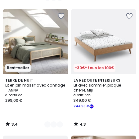
5
Best-seller
-30€* tous les 100€
3,4
4,3
3
TERRE DE NUIT
LA REDOUTE INTERIEURS
/ 5
/ 5
Lit en pin massif avec cannage
Lit avec sommier, plaqué
Couleurs
- ANNA
chêne, Miji
à partir de
à partir de
299,00 €
349,00 €
244,96 €
3,4
4,3
/
/
5
5