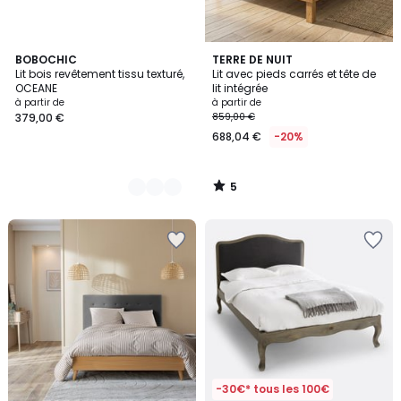
5
4
BOBOCHIC
TERRE DE NUIT
/
Lit bois revêtement tissu texturé,
Lit avec pieds carrés et tête de
Couleurs
5
OCEANE
lit intégrée
à partir de
à partir de
379,00 €
859,00 €
688,04 €
-20%
5
/
5
-30€* tous les 100€