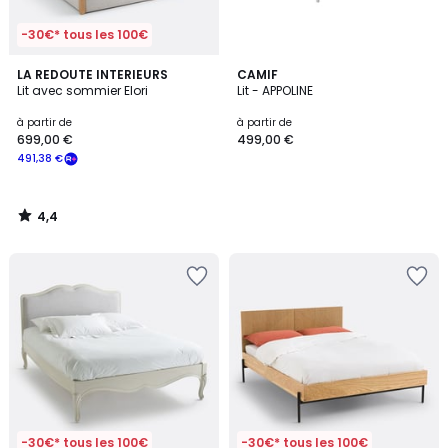
-30€* tous les 100€
4,4
LA REDOUTE INTERIEURS
CAMIF
/ 5
Lit avec sommier Elori
Lit - APPOLINE
à partir de
à partir de
699,00 €
499,00 €
491,38 €
4,4
/
5
-30€* tous les 100€
-30€* tous les 100€