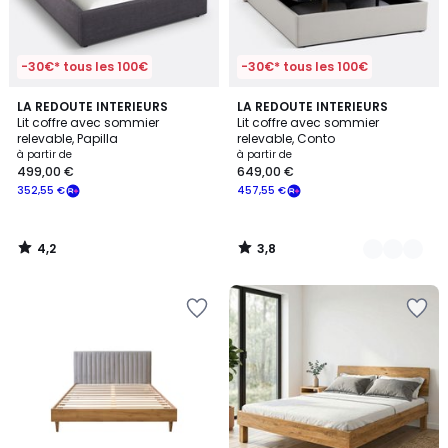
-30€* tous les 100€
-30€* tous les 100€
4,2
3,8
LA REDOUTE INTERIEURS
2
LA REDOUTE INTERIEURS
/ 5
/ 5
Lit coffre avec sommier
Lit coffre avec sommier
Couleurs
relevable, Papilla
relevable, Conto
à partir de
à partir de
499,00 €
649,00 €
352,55 €
457,55 €
4,2
3,8
/
/
5
5