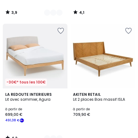
3,9
4,1
/
/
5
5
-30€* tous les 100€
4,2
2
LA REDOUTE INTERIEURS
AKITEN RETAIL
/ 5
Lit avec sommier, Agura
Lit 2 places Bois massif ISLA
Couleurs
à partir de
à partir de
699,00 €
709,90 €
491,38 €