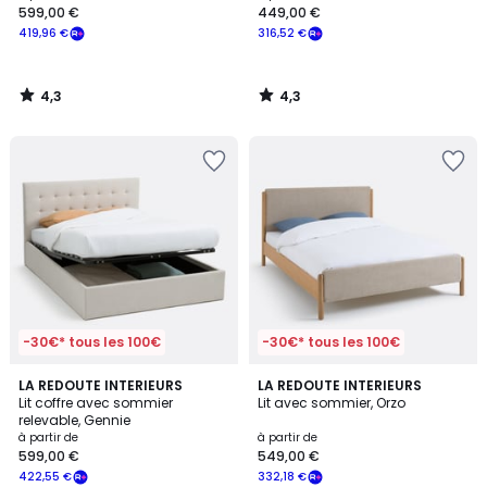
599,00 €
449,00 €
419,96 €
316,52 €
4,3
4,3
/
/
5
5
-30€* tous les 100€
-30€* tous les 100€
3,9
4
LA REDOUTE INTERIEURS
LA REDOUTE INTERIEURS
/ 5
/
Lit coffre avec sommier
Lit avec sommier, Orzo
5
relevable, Gennie
à partir de
à partir de
599,00 €
549,00 €
422,55 €
332,18 €