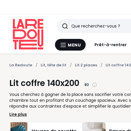
Rechercher
Derniers
Prêt-à-rentrer
MENU
Menu
articles
La
Redoute
vus
La Redoute
Lit, tête de lit
Lit 2 places
Lit coffre 1
Lit coffre 140x200
80
Vous cherchez à gagner de la place sans sacrifier votre conf
chambre tout en profitant d’un couchage spacieux. Avec son
répondre aux contraintes d’espace et simplifier le quotidie
sommier, pratique pour garder vos affaires à portée de ma
Lire plus
au coffre est facile et sécurisé. Plus besoin de multiplier 
couettes, oreillers ou vêtements en quelques secondes et 
proposent un sommier à lattes déjà inclus, pensé pour sou