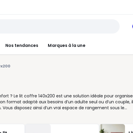
Nos tendances
Marques à la une
40x200
ort ? Le lit coffre 140x200 est une solution idéale pour organiser
 format adapté aux besoins d’un adulte seul ou d’un couple, il
n. Vous disposez ainsi d’un vrai espace de rangement sous le
in sans encombrer la pièce. Grâce à son système relevable, l’a
les meubles : le lit devient un élément deux-en-un. Vous rangez
profitez d’une chambre toujours dégagée. Certaines versions
tenir efficacement le matelas et favoriser un sommeil réparateu