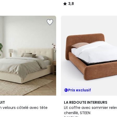
3,8
/
5
Prix exclusif
UIT
LA REDOUTE INTERIEURS
en velours côtelé avec tête
Lit coffre avec sommier relev
chenillé, STEEN