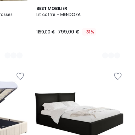
4
BEST MOBILIER
Couleurs
grosses
Lit coffre - MENDOZA
799,00 €
1159,00 €
-31%