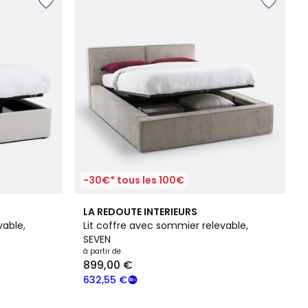
-30€* tous les 100€
2
4,3
LA REDOUTE INTERIEURS
Couleurs
/ 5
vable,
Lit coffre avec sommier relevable,
SEVEN
à partir de
899,00 €
632,55 €