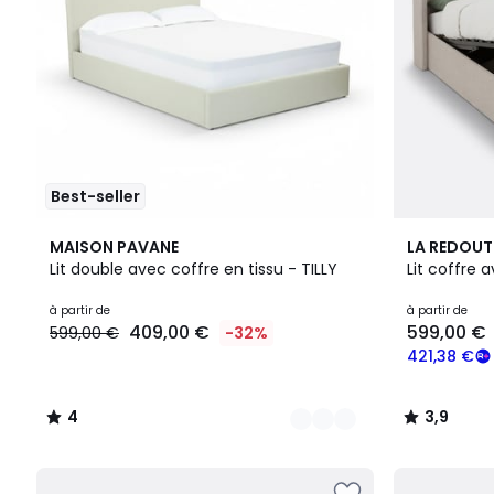
réduction
appliquée.
Best-seller
3
4
3,9
MAISON PAVANE
LA REDOUT
Couleurs
/
/ 5
Lit double avec coffre en tissu - TILLY
Lit coffre 
5
à partir de
à partir de
409,00 €
599,00 €
599,00 €
-32%
421,38 €
4
3,9
/
/
5
5