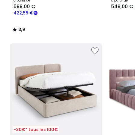
à partir de
à partir de
599,00 €
549,00 €
422,55 €
3,9
/
5
-30€* tous les 100€