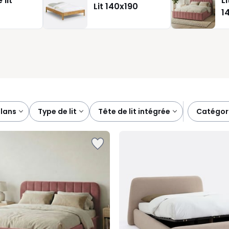
 lit
Li
Lit 140x190
ons : chêne clair pour une ambiance sobre, tissu doux pour un effet
1
Vous choisissez ainsi la couleur et le rendu qui s’accordent ave
n lieu harmonieux et pratique jour après jour.
plans
type de lit
tête de lit intégrée
catégor