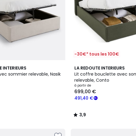
-30€* tous les 100€
2
3,9
E INTERIEURS
LA REDOUTE INTERIEURS
Couleurs
/ 5
avec sommier relevable, Nasik
Lit coffre bouclette avec s
relevable, Conto
à partir de
699,00 €
491,40 €
3,9
/
5