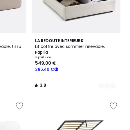
2
3,8
LA REDOUTE INTERIEURS
Couleurs
/ 5
able, tissu
Lit coffre avec sommier relevable,
Papilla
à partir de
549,00 €
386,40 €
3,8
/
5