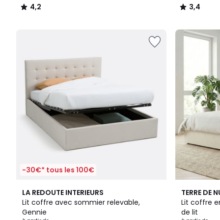
4,2
3,4
/
/
5
5
-30€* tous les 100€
3,9
2
LA REDOUTE INTERIEURS
TERRE DE N
/ 5
Couleurs
Lit coffre avec sommier relevable,
Lit coffre 
Gennie
de lit