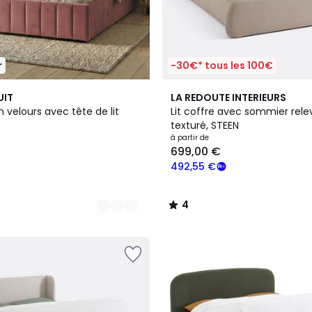
r
-30€* tous les 100€
4
UIT
LA REDOUTE INTERIEURS
/
n velours avec tête de lit
Lit coffre avec sommier relev
5
texturé, STEEN
à partir de
699,00 €
492,55 €
4
/
5