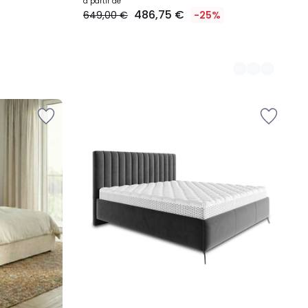
à partir de
486,75 €
649,00 €
-25%