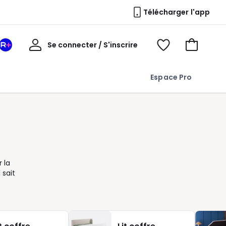
Télécharger l'app
Mon
Se connecter / S'inscrire
Mon
Voir
Voir
compte
espace
mes
mon
La
favoris
panier
Espace Pro
Redoute
+
 la
 sait
ccès
r.