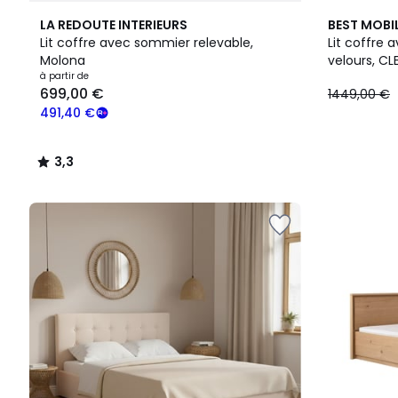
3,3
7
LA REDOUTE INTERIEURS
BEST MOBIL
/ 5
Couleurs
Lit coffre avec sommier relevable,
Lit coffre 
Molona
velours, CL
à partir de
699,00 €
1449,00 €
491,40 €
3,3
/
5