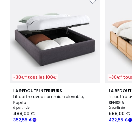
-30€* tous les 100€
-30€* tous
4,2
3,4
LA REDOUTE INTERIEURS
LA REDOUT
/ 5
/ 5
Lit coffre avec sommier relevable,
Lit coffre 
Papilla
SENSSIA
à partir de
à partir de
499,00 €
599,00 €
352,55 €
422,55 €