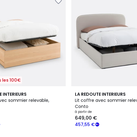
 les 100€
2
3,8
E INTERIEURS
LA REDOUTE INTERIEURS
Couleurs
/ 5
avec sommier relevable,
Lit coffre avec sommier rele
Conto
à partir de
649,00 €
457,55 €