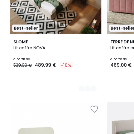
Best-seller
Best-selle
3
4
SLOME
TERRE DE N
Couleurs
Couleurs
Lit coffre NOVA
Lit coffre e
Prix
à partir de
à partir de
489,99 €
469,00 €
539,99 €
-10%
à
partir
de
489,99
€
au
lieu
de
539,99
€
10%
de