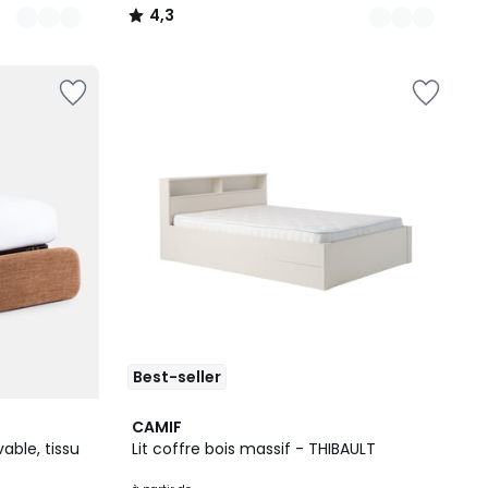
4,3
/
5
Best-seller
2
CAMIF
Couleurs
able, tissu
Lit coffre bois massif - THIBAULT