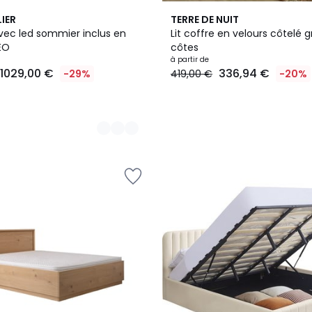
3
IER
TERRE DE NUIT
Couleurs
avec led sommier inclus en
Lit coffre en velours côtelé 
EO
côtes
à partir de
1029,00 €
336,94 €
-29%
419,00 €
-20%