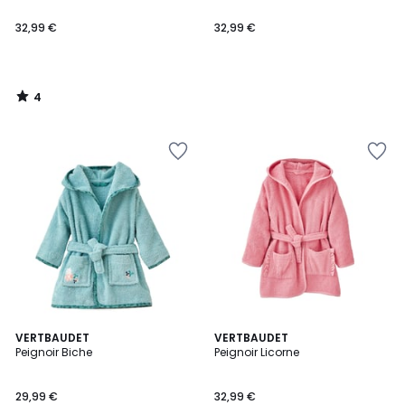
32,99 €
32,99 €
4
/
5
4,5
VERTBAUDET
VERTBAUDET
/ 5
Peignoir Biche
Peignoir Licorne
29,99 €
32,99 €