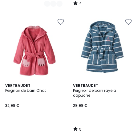
4
/
5
5
VERTBAUDET
VERTBAUDET
/
Peignoir de bain Chat
Peignoir de bain rayé à
5
capuche
32,99 €
29,99 €
5
/
5