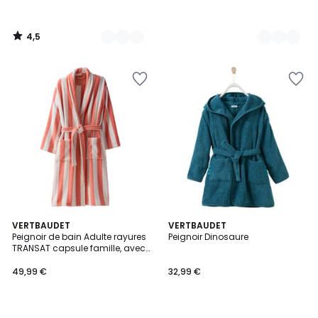
4,5
/
5
4
3
VERTBAUDET
VERTBAUDET
/
Peignoir de bain Adulte rayures
Peignoir Dinosaure
Couleurs
5
TRANSAT capsule famille, avec
coton recyclé
49,99 €
32,99 €