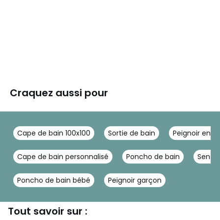
Craquez aussi pour
Cape de bain 100x100
Sortie de bain
Peignoir enfa
Cape de bain personnalisé
Poncho de bain
Sensei
Poncho de bain bébé
Peignoir garçon
Tout savoir sur :