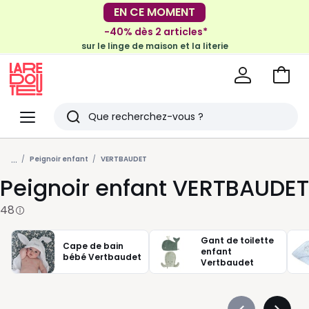
-30€ tous les 100€*
-40% dès 2 articles*
sur le meuble & la déco
sur le linge de maison et la literie
Voir
mon
La
panie
Redoute
Menu
Rechercher
Derniers
...
articles
Peignoir enfant
VERTBAUDET
Peignoir enfant VERTBAUDET
vus
48
Gant de toilette
Cape de bain
enfant
bébé Vertbaudet
Vertbaudet