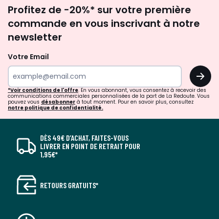
Inscription
Profitez de -20%* sur votre première
newsletter
commande en vous inscrivant à notre
newsletter
Votre Email
OK
*Voir conditions de l'offre
. En vous abonnant, vous consentez à recevoir des
communications commerciales personnalisées de la part de La Redoute. Vous
pouvez vous
désabonner
à tout moment. Pour en savoir plus, consultez
notre politique de confidentialité.
DÈS 49€ D’ACHAT, FAITES-VOUS
LIVRER EN POINT DE RETRAIT POUR
1,95€*
RETOURS GRATUITS*