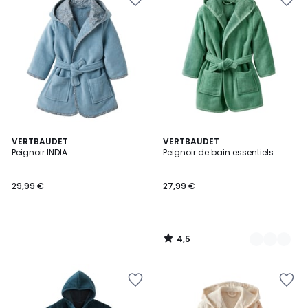
4,5
VERTBAUDET
2
VERTBAUDET
/ 5
Peignoir INDIA
Peignoir de bain essentiels
Couleurs
29,99 €
27,99 €
4,5
/
5