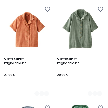
3
VERTBAUDET
2
VERTBAUDET
Peignoir blouse
Peignoir blouse
Couleurs
Couleurs
27,99 €
29,99 €