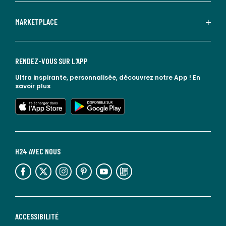
MARKETPLACE
RENDEZ-VOUS SUR L'APP
Ultra inspirante, personnalisée, découvrez notre App !
En
savoir plus
lien vers l'app store
lien vers google play
H24 AVEC NOUS
lien vers l'espace réseaux sociaux
lien vers l'espace réseaux sociaux
lien vers l'espace réseaux sociaux
lien vers l'espace réseaux sociaux
lien vers l'espace réseaux sociaux
lien vers le blog la redoute
ACCESSIBILITÉ