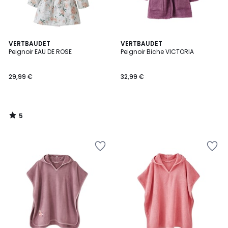
5
VERTBAUDET
VERTBAUDET
/
Peignoir EAU DE ROSE
Peignoir Biche VICTORIA
5
29,99 €
32,99 €
5
/
5