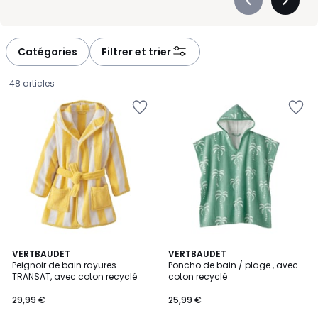
Précédent
Suivan
-
-
défiler
défiler
à
à
Catégories
Filtrer et trier
gauche
droite
48 articles
4,5
5
VERTBAUDET
2
VERTBAUDET
/ 5
Peignoir de bain rayures
Poncho de bain / plage , avec
Couleurs
Couleurs
TRANSAT, avec coton recyclé
coton recyclé
29,99
29,99 €
25,99 €
€.