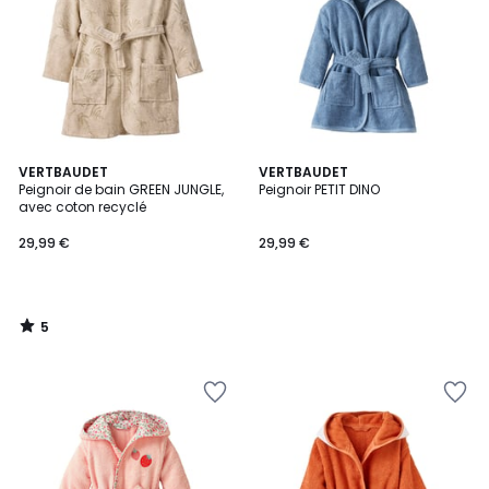
5
VERTBAUDET
VERTBAUDET
/
Peignoir de bain GREEN JUNGLE,
Peignoir PETIT DINO
5
avec coton recyclé
29,99 €
29,99 €
5
/
5