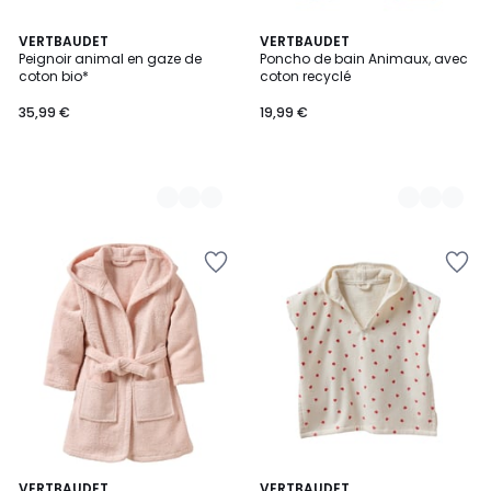
3
VERTBAUDET
2
VERTBAUDET
Peignoir animal en gaze de
Poncho de bain Animaux, avec
Couleurs
Couleurs
coton bio*
coton recyclé
35,99 €
19,99 €
VERTBAUDET
VERTBAUDET