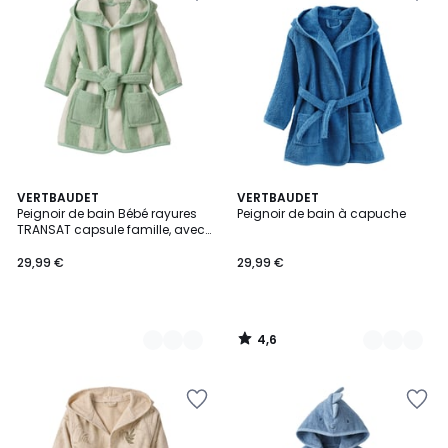
4,6
2
VERTBAUDET
2
VERTBAUDET
/ 5
Peignoir de bain Bébé rayures
Peignoir de bain à capuche
Couleurs
Couleurs
TRANSAT capsule famille, avec
coton recyclé
29,99 €
29,99 €
4,6
/
5