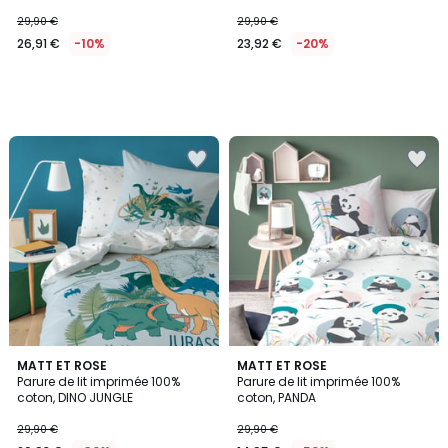
29,90 €
29,90 €
26,91 €
-10%
23,92 €
-20%
5
MATT ET ROSE
MATT ET ROSE
/
Parure de lit imprimée 100%
Parure de lit imprimée 100%
5
coton, DINO JUNGLE
coton, PANDA
29,90 €
29,90 €