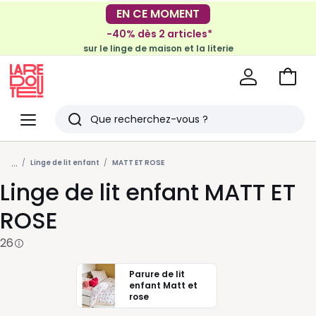
-30€ tous les 100€*
EN CE MOMENT
sur le meuble & la déco
-40% dès 2 articles*
sur le linge de maison et la literie
Voir
mon
La
panie
Redoute
Menu
Rechercher
Derniers
...
articles
Linge de lit enfant
MATT ET ROSE
Linge de lit enfant MATT ET
vus
ROSE
26
Parure de lit
enfant Matt et
rose