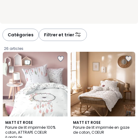
Catégories
Filtrer et trier
26 articles
4,1
MATT ET ROSE
MATT ET ROSE
/ 5
Parure de lit imprimée 100%
Parure de lit imprimée en gaze
coton, ATTRAPE COEUR
de coton, COEUR
Prix
à partir de