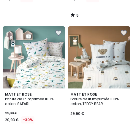
5
/
5
5
MATT ET ROSE
MATT ET ROSE
/
Parure de lit imprimée 100%
Parure de lit imprimée 100%
5
coton, SAFARI
coton, TEDDY BEAR
29,90 €
29,90 €
20,93 €
-30%