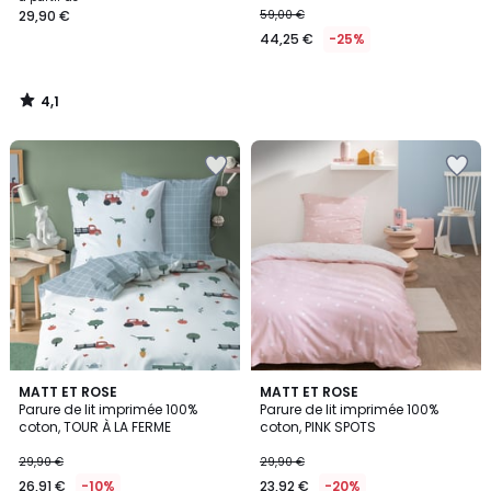
29,90 €
59,00 €
à
44,25 €
-25%
partir
de
29,90
4,1
€.
/
5
5
MATT ET ROSE
MATT ET ROSE
/
Parure de lit imprimée 100%
Parure de lit imprimée 100%
5
coton, TOUR À LA FERME
coton, PINK SPOTS
29,90 €
29,90 €
26,91 €
-10%
23,92 €
-20%