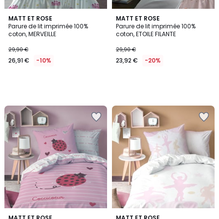
MATT ET ROSE
MATT ET ROSE
Parure de lit imprimée 100%
Parure de lit imprimée 100%
coton, MERVEILLE
coton, ETOILE FILANTE
29,90 €
29,90 €
26,91 €
-10%
23,92 €
-20%
5
MATT ET ROSE
MATT ET ROSE