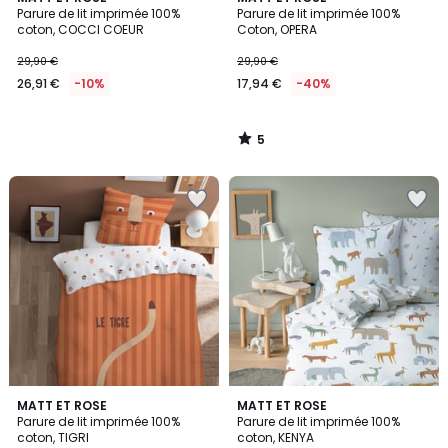
/
Parure de lit imprimée 100%
Parure de lit imprimée 100%
5
coton, COCCI COEUR
Coton, OPERA
29,90 €
29,90 €
26,91 €
-10%
17,94 €
-40%
5
/
5
MATT ET ROSE
MATT ET ROSE
Parure de lit imprimée 100%
Parure de lit imprimée 100%
coton, TIGRI
coton, KENYA