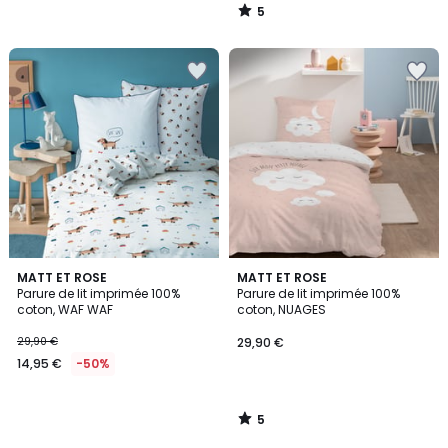
5
/
5
5
MATT ET ROSE
MATT ET ROSE
/
Parure de lit imprimée 100%
Parure de lit imprimée 100%
5
coton, WAF WAF
coton, NUAGES
29,90 €
29,90 €
14,95 €
-50%
5
/
5