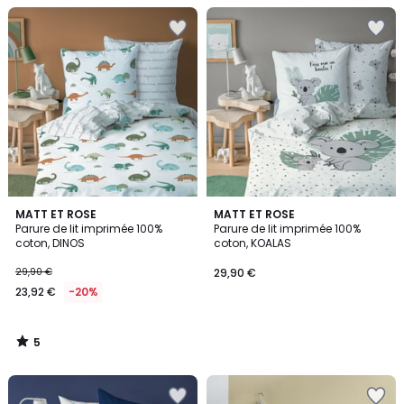
5
MATT ET ROSE
MATT ET ROSE
/
Parure de lit imprimée 100%
Parure de lit imprimée 100%
5
coton, DINOS
coton, KOALAS
29,90 €
29,90 €
23,92 €
-20%
5
/
5