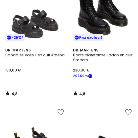
-25%*
Prix exclusif
4,8
4,8
DR. MARTENS
DR. MARTENS
/ 5
/ 5
Sandales Voss II en cuir Athena
Boots plateforme Jadon en cuir
Smooth
130,00 €
230,00 €
207,00 €
4,8
4,8
/
/
5
5