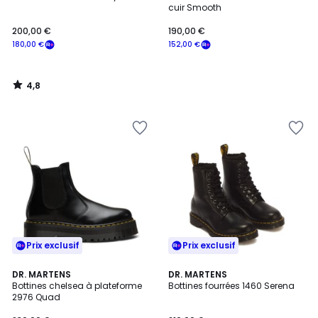
cuir Smooth
200,00 €
190,00 €
180,00 €
152,00 €
4,8
/
5
Prix exclusif
Prix exclusif
3,3
4,6
DR. MARTENS
DR. MARTENS
/ 5
/ 5
Bottines chelsea à plateforme
Bottines fourrées 1460 Serena
2976 Quad