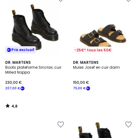
Prix exclusif
-25€* tous les 50€
4,8
DR. MARTENS
DR. MARTENS
/ 5
Boots plateforme Sinclair, cuir
Mules Josef en cuir daim
Milled Nappa
230,00 €
150,00 €
207,00 €
75,00 €
4,8
/
5