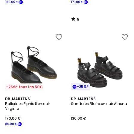
160,00 €
171,00 €
5
/
5
-25%*
-25€* tous les 50€
5
4,9
DR. MARTENS
DR. MARTENS
/
/ 5
Ballerines Elphie II en cuir
Sandales Blaire en cuir Athena
5
Virginia
170,00 €
130,00 €
85,00 €