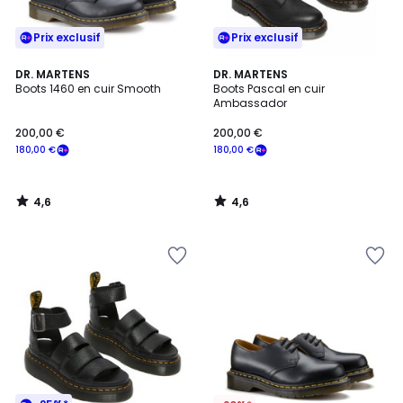
Prix exclusif
Prix exclusif
4,6
4,6
DR. MARTENS
DR. MARTENS
/ 5
/ 5
Boots 1460 en cuir Smooth
Boots Pascal en cuir
Ambassador
200,00 €
200,00 €
180,00 €
180,00 €
4,6
4,6
/
/
5
5