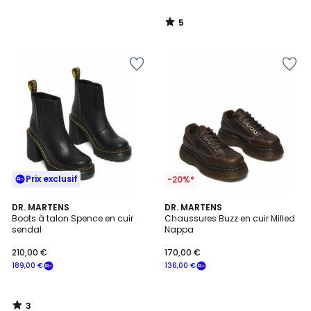
5
/
5
Prix exclusif
-20%*
3
DR. MARTENS
DR. MARTENS
/
Boots à talon Spence en cuir
Chaussures Buzz en cuir Milled
5
sendal
Nappa
210,00 €
170,00 €
189,00 €
136,00 €
3
/