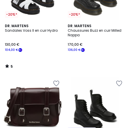
-20%*
-20%*
5
DR. MARTENS
DR. MARTENS
/
Sandales Voss II en cuir Hydro
Chaussures Buzz en cuir Milled
5
Nappa
130,00 €
170,00 €
104,00 €
136,00 €
5
/
5