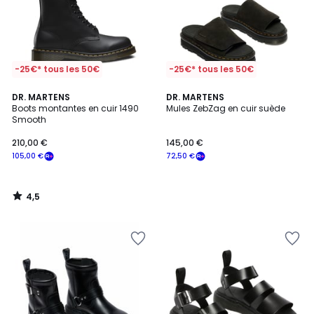
-25€* tous les 50€
-25€* tous les 50€
4,5
DR. MARTENS
DR. MARTENS
/ 5
Boots montantes en cuir 1490
Mules ZebZag en cuir suède
Smooth
210,00 €
145,00 €
105,00 €
72,50 €
4,5
/
5