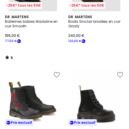
-25€* tous les 50€
-25€* tous les 50€
5
DR. MARTENS
DR. MARTENS
/
Ballerines babies Madaline en
Boots Sinclair brodées en cuir
5
cuir Smooth
Grizzly
155,00 €
240,00 €
77,50 €
120,00 €
5
/
5
Prix exclusif
Prix exclusif