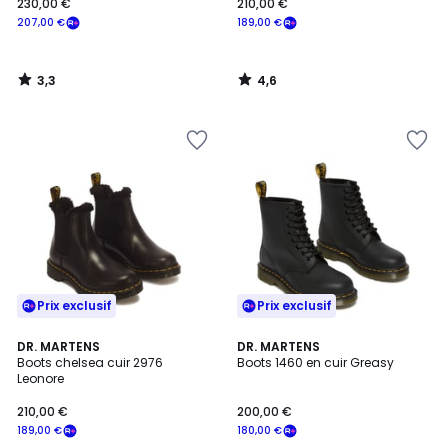
230,00 €
210,00 €
207,00 €
189,00 €
3,3
4,6
/
/
5
5
Prix exclusif
Prix exclusif
4,7
4,7
DR. MARTENS
DR. MARTENS
/ 5
/ 5
Boots chelsea cuir 2976
Boots 1460 en cuir Greasy
Leonore
210,00 €
200,00 €
189,00 €
180,00 €