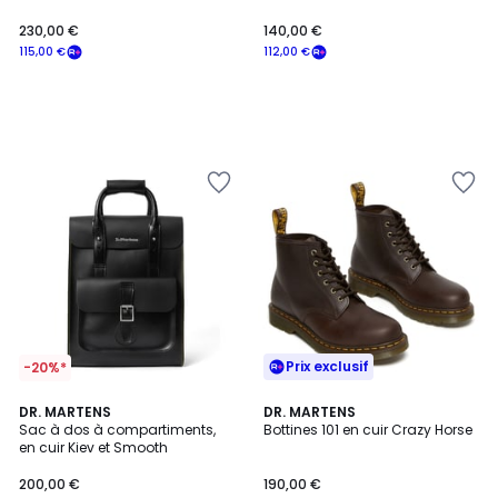
230,00 €
140,00 €
115,00 €
112,00 €
Prix exclusif
-20%*
5
DR. MARTENS
DR. MARTENS
/
Sac à dos à compartiments,
Bottines 101 en cuir Crazy Horse
5
en cuir Kiev et Smooth
200,00 €
190,00 €