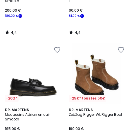
Smooth
T
200,00 €
90,00 €
180,00 €
81,00 €
4,4
4,4
/
/
5
5
-20%*
-25€* tous les 50€
4,1
DR. MARTENS
DR. MARTENS
/ 5
Mocassins Adrian en cuir
ZebZag Rigger WL Rigger Boot
Smooth
195,00 €
190,00 €