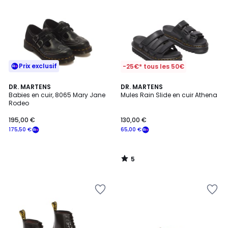
Prix exclusif
-25€* tous les 50€
5
DR. MARTENS
DR. MARTENS
/
Babies en cuir, 8065 Mary Jane
Mules Rain Slide en cuir Athena
5
Rodeo
195,00 €
130,00 €
175,50 €
65,00 €
5
/
5