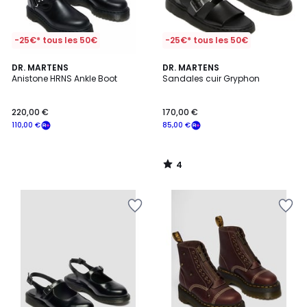
-25€* tous les 50€
-25€* tous les 50€
4
DR. MARTENS
DR. MARTENS
/
Anistone HRNS Ankle Boot
Sandales cuir Gryphon
5
220,00 €
170,00 €
110,00 €
85,00 €
4
/
5