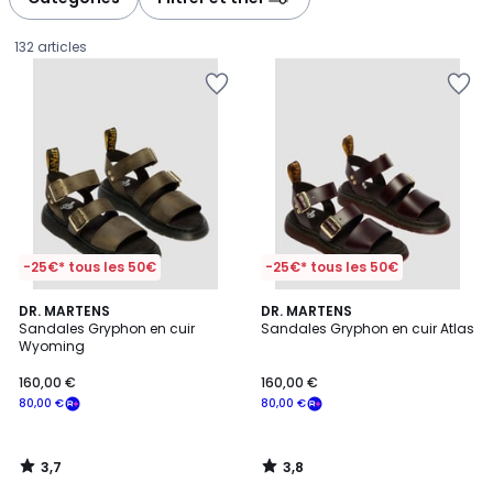
gauche
droite
132 articles
-25€* tous les 50€
-25€* tous les 50€
3,7
3,8
DR. MARTENS
DR. MARTENS
/ 5
/ 5
Sandales Gryphon en cuir
Sandales Gryphon en cuir Atlas
Wyoming
160,00
160,00 €
160,00 €
€
80,00 €
80,00 €
souscrivez
à
notre
3,7
3,8
programme
/
/
5
5