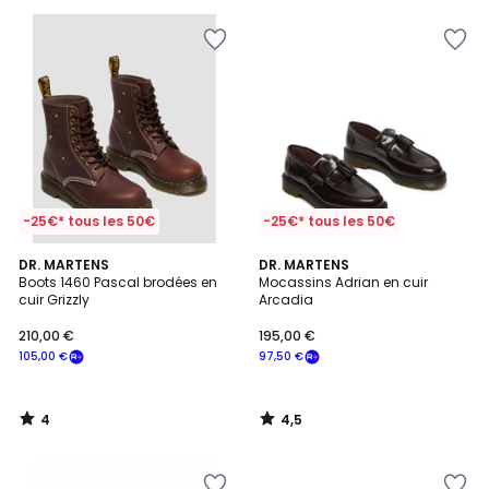
pour
payer
à
la
place
80,00
€.
-25€* tous les 50€
-25€* tous les 50€
4
4,5
DR. MARTENS
DR. MARTENS
/
/ 5
Boots 1460 Pascal brodées en
Mocassins Adrian en cuir
5
cuir Grizzly
Arcadia
210,00 €
195,00 €
105,00 €
97,50 €
4
4,5
/
/
5
5