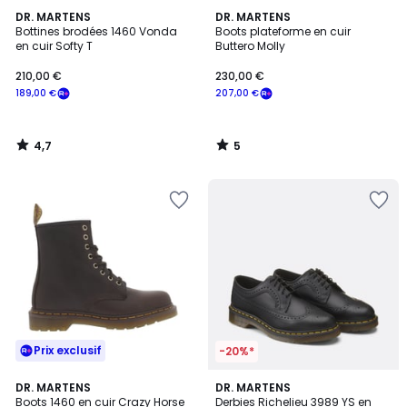
4,7
5
DR. MARTENS
DR. MARTENS
/ 5
/
Bottines brodées 1460 Vonda
Boots plateforme en cuir
5
en cuir Softy T
Buttero Molly
210,00 €
230,00 €
189,00 €
207,00 €
4,7
5
/
/
5
5
Prix exclusif
-20%*
4,8
DR. MARTENS
DR. MARTENS
/ 5
Boots 1460 en cuir Crazy Horse
Derbies Richelieu 3989 YS en