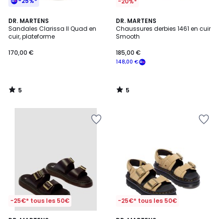
-25%*
-20%*
5
5
DR. MARTENS
DR. MARTENS
/
/
Sandales Clarissa II Quad en
Chaussures derbies 1461 en cuir
5
5
cuir, plateforme
Smooth
170,00 €
185,00 €
148,00 €
5
5
/
/
5
5
-25€* tous les 50€
-25€* tous les 50€