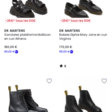
-25€* tous les 50€
-25€* tous les 50€
5
DR. MARTENS
DR. MARTENS
/
Sandales plateforme Mattison
Babies Elphie Mary Jane en cuir
5
en cuir Athena
Virginia
160,00 €
170,00 €
80,00 €
85,00 €
5
/
5