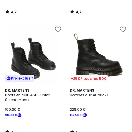
4,7
4,7
/
/
5
5
Prix exclusif
-25€* tous les 50€
4,5
5
DR. MARTENS
DR. MARTENS
/ 5
/
Boots en cuir 1460 Junior
Bottines cuir Audrick 8
5
Serena Mono
100,00 €
229,00 €
90,00 €
114,50 €