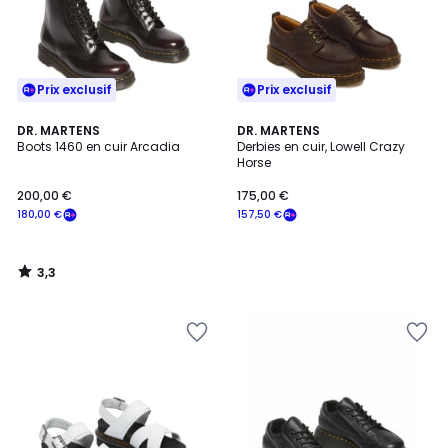
Prix exclusif
Prix exclusif
3,3
DR. MARTENS
DR. MARTENS
/ 5
Boots 1460 en cuir Arcadia
Derbies en cuir, Lowell Crazy
Horse
200,00 €
175,00 €
180,00 €
157,50 €
3,3
/
5