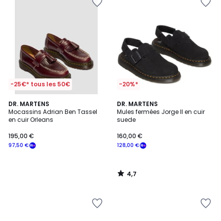
-25€* tous les 50€
-20%*
4,7
DR. MARTENS
DR. MARTENS
/ 5
Mocassins Adrian Ben Tassel
Mules fermées Jorge II en cuir
en cuir Orleans
suede
195,00 €
160,00 €
97,50 €
128,00 €
4,7
/
5