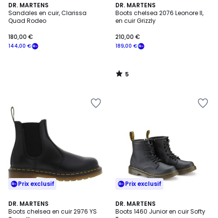
5
DR. MARTENS
DR. MARTENS
/
Sandales en cuir, Clarissa
Boots chelsea 2076 Leonore II,
5
Quad Rodeo
en cuir Grizzly
180,00 €
210,00 €
144,00 €
189,00 €
5
/
5
Prix exclusif
Prix exclusif
4,4
4,4
DR. MARTENS
DR. MARTENS
/ 5
/ 5
Boots chelsea en cuir 2976 YS
Boots 1460 Junior en cuir Softy