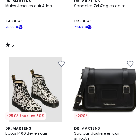
5
DR. MARTENS
DR. MARTENS
/
Mules Josef en cuir Atlas
Sandales ZebZag en daim
5
150,00 €
145,00 €
75,00 €
72,50 €
5
/
5
-25€* tous les 50€
-20%*
DR. MARTENS
DR. MARTENS
Boots 1460 Bex en cuir
Sac bandoulière en cuir
smooth