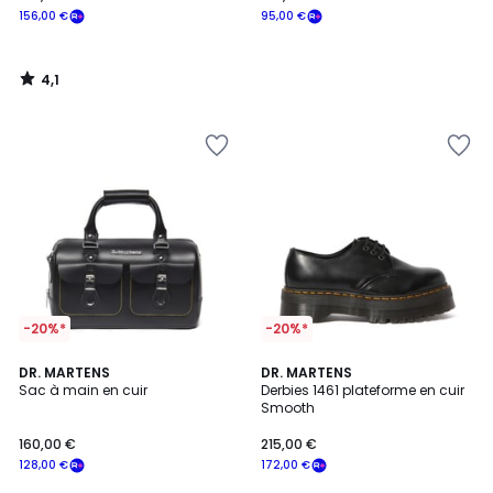
156,00 €
95,00 €
4,1
/
5
-20%*
-20%*
5
DR. MARTENS
DR. MARTENS
/
Sac à main en cuir
Derbies 1461 plateforme en cuir
5
Smooth
160,00 €
215,00 €
128,00 €
172,00 €