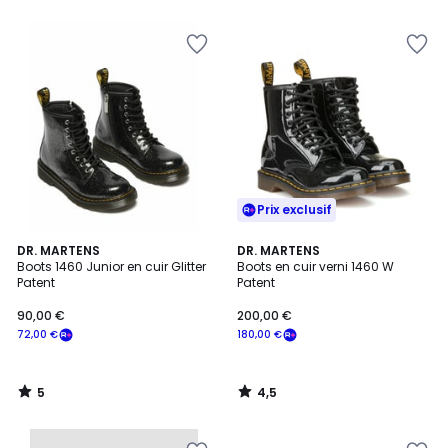
5
Prix exclusif
5
4,5
DR. MARTENS
DR. MARTENS
/
/ 5
Boots 1460 Junior en cuir Glitter
Boots en cuir verni 1460 W
5
Patent
Patent
90,00 €
200,00 €
72,00 €
180,00 €
5
4,5
/
/
5
5