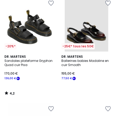
-20%*
-25€* tous les 50€
4,2
DR. MARTENS
DR. MARTENS
/ 5
Sandales plateforme Gryphon
Ballerines babies Madaline en
Quad cuir Pisa
cuir Smooth
170,00 €
155,00 €
136,00 €
77,50 €
4,2
/
5