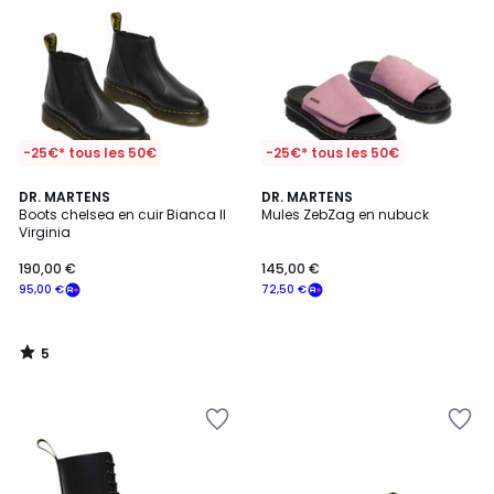
-25€* tous les 50€
-25€* tous les 50€
5
DR. MARTENS
DR. MARTENS
/
Boots chelsea en cuir Bianca II
Mules ZebZag en nubuck
5
Virginia
190,00 €
145,00 €
95,00 €
72,50 €
5
/
5