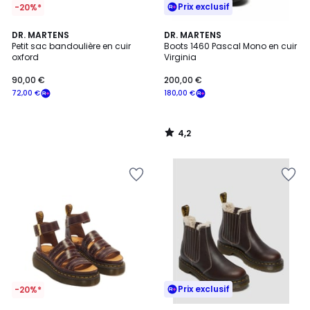
Prix exclusif
-20%*
4,2
DR. MARTENS
DR. MARTENS
/ 5
Petit sac bandoulière en cuir
Boots 1460 Pascal Mono en cuir
oxford
Virginia
90,00 €
200,00 €
72,00 €
180,00 €
4,2
/
5
Prix exclusif
-20%*