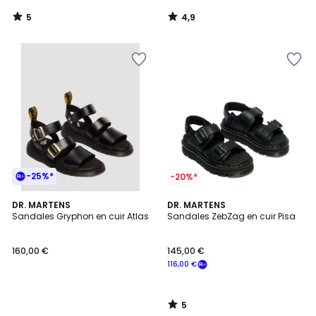
5
4,9
/
/
5
5
-25%*
-20%*
5
DR. MARTENS
DR. MARTENS
/
Sandales Gryphon en cuir Atlas
Sandales ZebZag en cuir Pisa
5
160,00 €
145,00 €
116,00 €
5
/