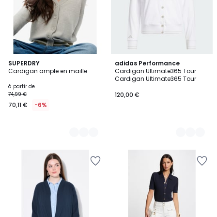
3
SUPERDRY
2
adidas Performance
Cardigan ample en maille
Cardigan Ultimate365 Tour
Couleurs
Couleurs
Cardigan Ultimate365 Tour
à partir de
74,99 €
120,00 €
70,11 €
-6%