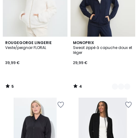
5
4
ROUGEGORGE LINGERIE
3
MONOPRIX
/
/
Veste/peignoir FLORAL
Sweat zippé à capuche doux et
Couleurs
5
5
léger
39,99 €
29,99 €
5
4
/
/
5
5