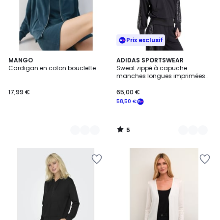
Prix exclusif
5
3
MANGO
3
ADIDAS SPORTSWEAR
/
Cardigan en coton bouclette
Sweat zippé à capuche
Couleurs
Couleurs
5
manches longues imprimées
léopard Essentials
17,99 €
65,00 €
58,50 €
5
/
5