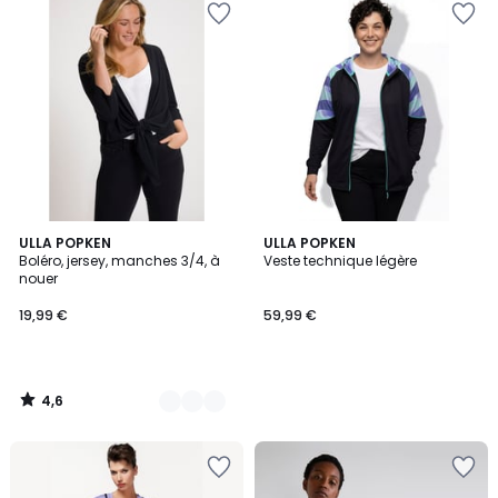
4,6
8
ULLA POPKEN
ULLA POPKEN
/ 5
Boléro, jersey, manches 3/4, à
Veste technique légère
Couleurs
nouer
19,99 €
59,99 €
4,6
/
5