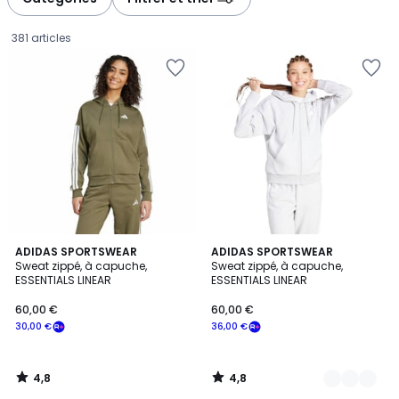
381 articles
4,8
4,8
ADIDAS SPORTSWEAR
2
ADIDAS SPORTSWEAR
/ 5
/ 5
Sweat zippé, à capuche,
Sweat zippé, à capuche,
Couleurs
ESSENTIALS LINEAR
ESSENTIALS LINEAR
60,00
60,00 €
60,00 €
€
30,00 €
36,00 €
souscrivez
à
notre
4,8
4,8
programme
/
/
5
5