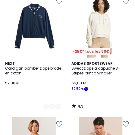
-25€* tous les 50€
4,9
2
NEXT
ADIDAS SPORTSWEAR
/ 5
Cardigan bomber zippé brodé
Sweat zippé à capuche 3-
Couleurs
en coton
Stripes print animalier
52,00 €
65,00 €
32,50 €
4,9
/
5