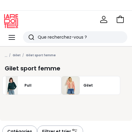
Voir
mon
La
panie
Redoute
Menu
Rechercher
Derniers
...
articles
Gilet
Gilet sport femme
vus
Gilet sport femme
Pull
Gilet
Catégories
Filtrer et trier