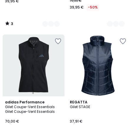
39,95 €
79,90 €
39,95 €
-50%
3
/
5
adidas Performance
2
REGATTA
Gilet Coupe-Vent Essentials
Gilet STAGE
Couleurs
Gilet Coupe-Vent Essentials
70,00 €
37,91 €