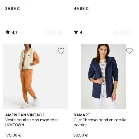
39,99 €
49,99 €
4,7
4
/
/
5
5
8
AMERICAN VINTAGE
2
DAMART
Veste courte sans manches
Gilet Thermolactyl en maille
Couleurs
Couleurs
HOKTOWN
polaire
175,00 €
39,99 €