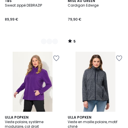
5
3
TBS
MISE AU GREEN
/
Sweat zippé DEBRAZIP
Cardigan Edwige
Couleurs
5
89,99 €
79,90 €
5
/
5
4,7
4
8
ULLA POPKEN
5
ULLA POPKEN
/ 5
/
Veste polaire, système
Veste en maille polaire, motif
Couleurs
Couleurs
5
modulaire, col droit
chiné