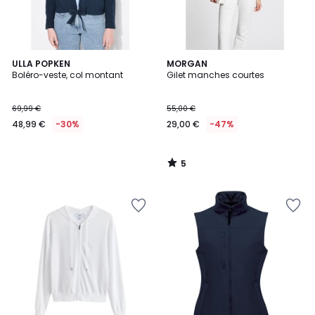
5
ULLA POPKEN
MORGAN
/
Boléro-veste, col montant
Gilet manches courtes
5
69,99 €
55,00 €
48,99 €
-30%
29,00 €
-47%
5
/
5