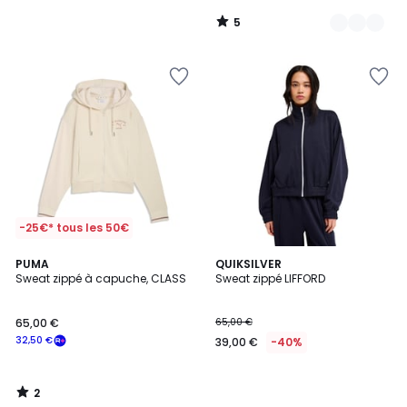
5
/
5
-25€* tous les 50€
2
PUMA
QUIKSILVER
/
Sweat zippé à capuche, CLASS
Sweat zippé LIFFORD
5
65,00 €
65,00 €
32,50 €
39,00 €
-40%
2
/