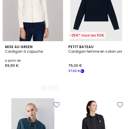
-25€* tous les 50€
2
MISE AU GREEN
PETIT BATEAU
Cardigan à capuche
Cardigan femme en coton uni
Couleurs
à partir de
69,90 €
75,00 €
37,50 €