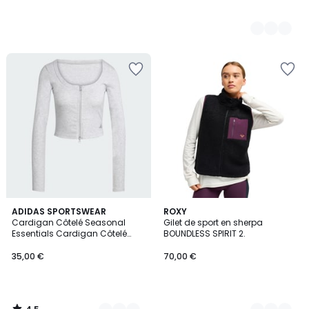
4,5
2
ADIDAS SPORTSWEAR
2
ROXY
/ 5
Cardigan Côtelé Seasonal
Gilet de sport en sherpa
Couleurs
Couleurs
Essentials Cardigan Côtelé
BOUNDLESS SPIRIT 2.
Seasonal Essentials
35,00 €
70,00 €