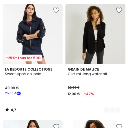
pour
payer
à
la
place
30,00
€.
-25€* tous les 50€
4,7
LA REDOUTE COLLECTIONS
2
GRAIN DE MALICE
/ 5
Sweat zippé, col polo
Gilet mi-long waterfall
Couleurs
49,99 €
22,99 €
25,00 €
12,00 €
-47%
4,7
/
5