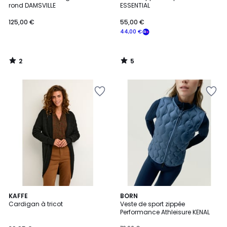
5
5
rond DAMSVILLE
ESSENTIAL
125,00 €
55,00 €
44,00 €
2
5
/
/
5
5
3
12
KAFFE
2
BORN
/
Cardigan à tricot
Veste de sport zippée
Couleurs
Couleurs
5
Performance Athleisure KENAL