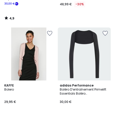
30,00 €
48,99 €
-30%
4,9
/
5
4,7
17
KAFFE
2
adidas Performance
/ 5
Bolero
Boléro D’entraînement Primelift
Couleurs
Couleurs
Essentials Boléro
D’entraînement Primelift
Essentials
29,95 €
30,00 €