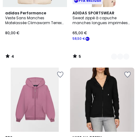
Prix exclusif
4
5
adidas Performance
2
ADIDAS SPORTSWEAR
/
/
Veste Sans Manches
Sweat zippé à capuche
Couleurs
5
5
Matelassée Climawarm Terrex
manches longues imprimées
Multi Essentials Veste Sans
léopard Essentials
Manches Matelassée
80,00 €
65,00 €
Climawarm Terrex Multi
58,50 €
Essentials
4
5
/
/
5
5