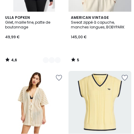
4,6
5
10
ULLA POPKEN
AMERICAN VINTAGE
/ 5
/
Gilet, maille fine, patte de
Sweat zippé à capuche,
Couleurs
5
boutonnage
manches longues, BOBYPARK
49,99 €
145,00 €
4,6
5
/
/
5
5