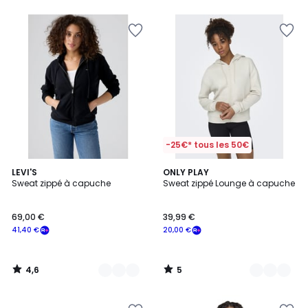
5
-25€* tous les 50€
4,6
5
2
LEVI'S
2
ONLY PLAY
/ 5
/
Sweat zippé à capuche
Sweat zippé Lounge à capuche
Couleurs
Couleurs
5
69,00 €
39,99 €
41,40 €
20,00 €
4,6
5
/
/
5
5