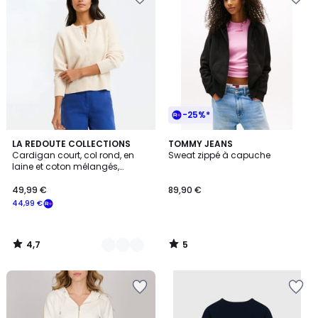
-25%*
4,7
5
4
LA REDOUTE COLLECTIONS
TOMMY JEANS
/ 5
/
Cardigan court, col rond, en
Sweat zippé à capuche
Couleurs
5
laine et coton mélangés,
boutonné
49,99 €
89,90 €
44,99 €
4,7
5
/
/
5
5