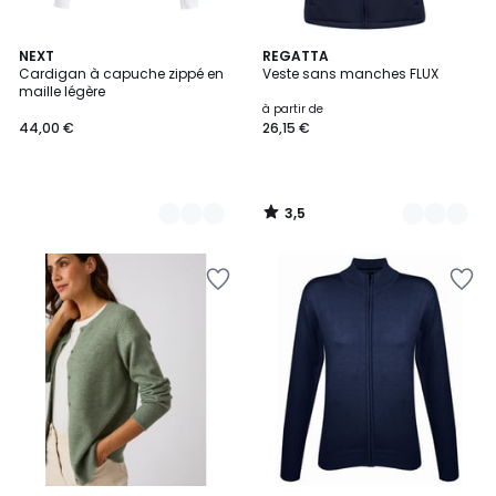
3,5
2
NEXT
4
REGATTA
/ 5
Cardigan à capuche zippé en
Veste sans manches FLUX
Couleurs
Couleurs
maille légère
à partir de
44,00 €
26,15 €
3,5
/
5