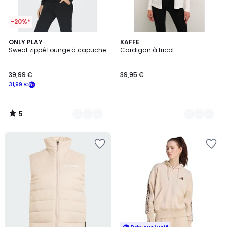
-20%*
5
3
ONLY PLAY
7
KAFFE
/
Sweat zippé Lounge à capuche
Cardigan à tricot
Couleurs
Couleurs
5
39,99 €
39,95 €
31,99 €
5
/
5