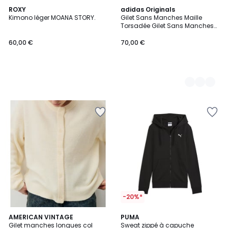
ROXY
2
adidas Originals
Kimono léger MOANA STORY.
Gilet Sans Manches Maille
Couleurs
Torsadée Gilet Sans Manches
Maille Torsadée
60,00 €
70,00 €
-20%*
2
5
AMERICAN VINTAGE
PUMA
/
/
Gilet manches longues col
Sweat zippé à capuche