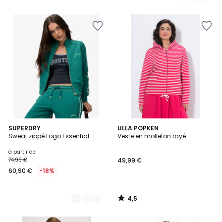
5
4,5
3
SUPERDRY
ULLA POPKEN
/ 5
Sweat zippé Logo Essential
Veste en molleton rayé
Couleurs
à partir de
74,99 €
49,99 €
60,90 €
-18%
4,5
/
5