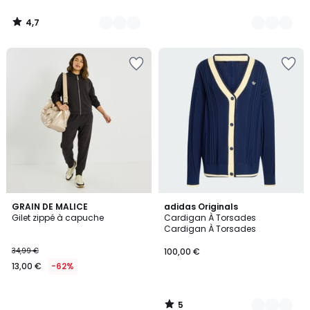
4,7
/
5
5
GRAIN DE MALICE
2
adidas Originals
/
Gilet zippé à capuche
Cardigan À Torsades
Couleurs
5
Cardigan À Torsades
34,99 €
100,00 €
13,00 €
-62%
5
/