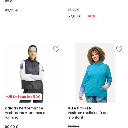
en A
89,99 €
95,00 €
57,00 €
-40%
-25€* tous les 50€
4,9
adidas Performance
ULLA POPKEN
/ 5
Veste sans manches de
Veste en molleton à col
running
montant
60,00 €
69,99 €