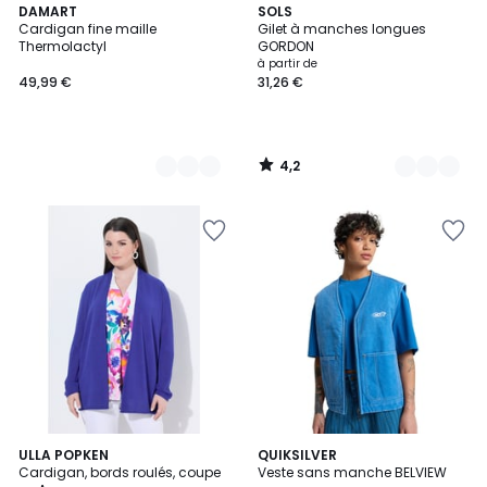
4,2
3
DAMART
2
SOLS
/ 5
Cardigan fine maille
Gilet à manches longues
Couleurs
Couleurs
Thermolactyl
GORDON
à partir de
49,99 €
31,26 €
4,2
/
5
ULLA POPKEN
QUIKSILVER
Cardigan, bords roulés, coupe
Veste sans manche BELVIEW