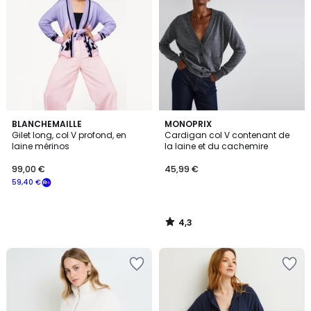
4,3
BLANCHEMAILLE
MONOPRIX
/ 5
Gilet long, col V profond, en
Cardigan col V contenant de
laine mérinos
la laine et du cachemire
99,00 €
45,99 €
59,40 €
4,3
/
5