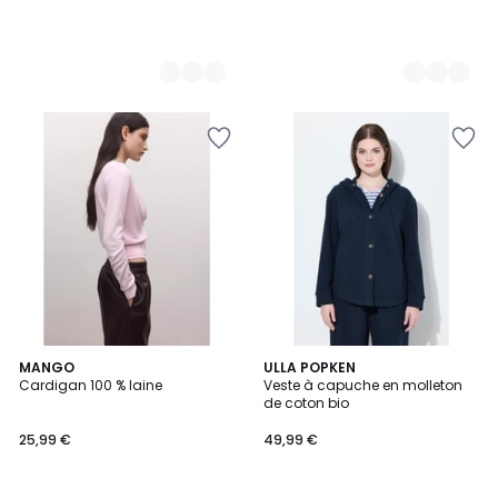
5
MANGO
3
ULLA POPKEN
/
Cardigan 100 % laine
Veste à capuche en molleton
Couleurs
5
de coton bio
25,99 €
49,99 €