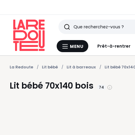
Rechercher
Derniers
Prêt-à-rentrer
MENU
Menu
articles
La
Redoute
vus
La Redoute
Lit bébé
Lit à barreaux
Lit bébé 70x14
Lit bébé 70x140 bois
74