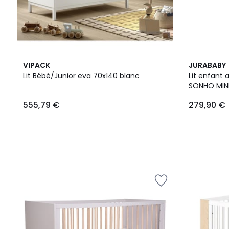
3
VIPACK
JURABABY
Couleurs
Lit Bébé/Junior eva 70x140 blanc
Lit enfant 
SONHO MIN
555,79 €
279,90 €