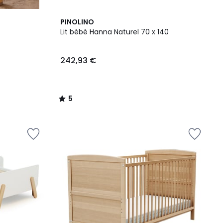
5
PINOLINO
/
Lit bébé Hanna Naturel 70 x 140
5
242,93 €
5
/
5