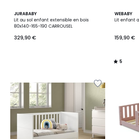
5
JURABABY
WEBABY
/
Lit au sol enfant extensible en bois
Lit enfant 
5
80x140-165-190 CARROUSEL
329,90
329,90 €
159,90 €
€.
5
/
5