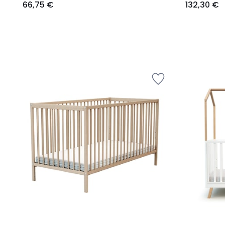
66,75 €
132,30 €