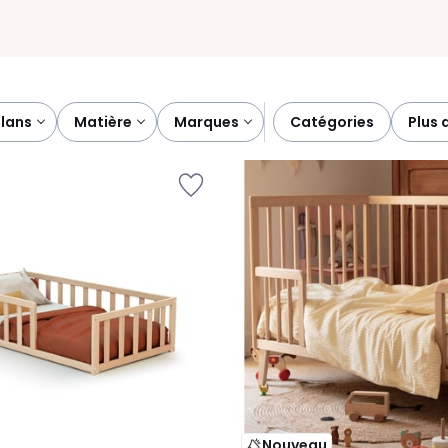
plans
matière
marques
catégories
plus 
Nouveau