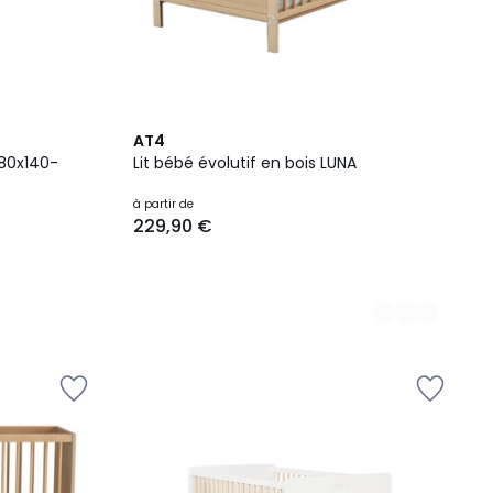
3
AT4
Couleurs
 80x140-
Lit bébé évolutif en bois LUNA
à partir de
229,90 €