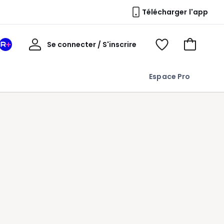
Télécharger l'app
Mon
Se connecter / S'inscrire
Mon
Voir
Voir
compte
espace
mes
mon
La
favoris
panier
Espace Pro
Redoute
+