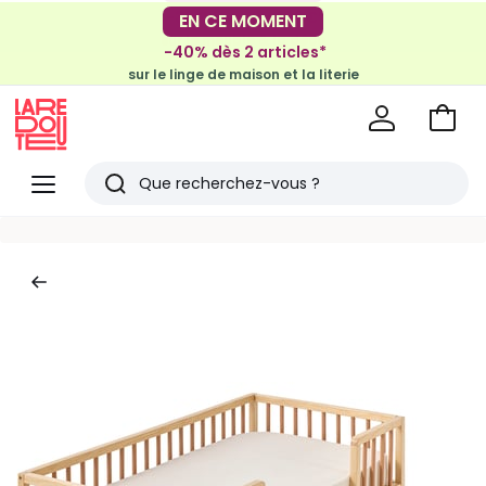
-30€ tous les 100€*
EN CE MOMENT
sur le meuble & la déco
-40% dès 2 articles*
sur le linge de maison et la literie
Voir
mon
La
panie
Redoute
Menu
Rechercher
Derniers
articles
vus