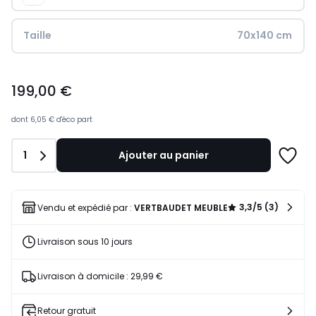
Taille
70x140 cm
199,00
199,00 €
€.
dont
6,05 €
d'éco part
Quantité
1
Ajouter au panier
Ajoute
à
une
liste
3,3/5 (3)
Vendu et expédié par :
VERTBAUDET MEUBLE
Livraison sous 10 jours
Livraison à domicile : 29,99 €
Retour gratuit