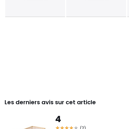
Conseils d'entretien
:
• pas de blanchiments
• pas de nettoyage à sec
• ne pas repasser
• ne pas sécher en tambour
Couleurs
Cannelle
Tailles
70x140 cm
Les derniers avis sur cet article
4
(2)