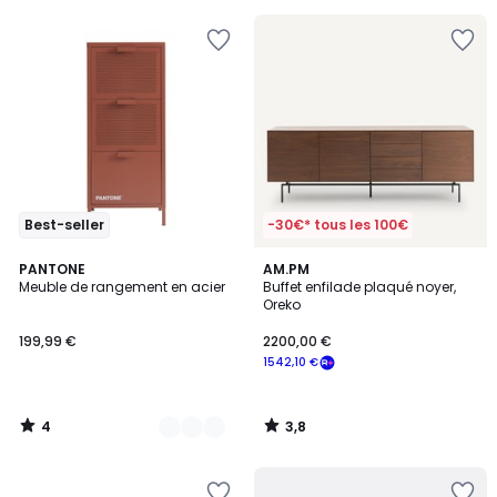
€
30%
de
réduction
appliquée.
Best-seller
-30€* tous les 100€
4
3,8
4
PANTONE
AM.PM
/
/ 5
Meuble de rangement en acier
Buffet enfilade plaqué noyer,
Couleurs
5
Oreko
199,99 €
2200,00 €
1542,10 €
4
3,8
/
/
5
5