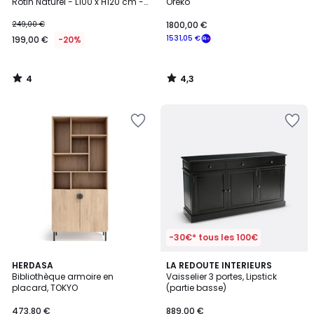
5
Rotin Naturel - L100 x H120 cm -
Oreko
JAYA
249,00 €
1800,00 €
1531,05 €
199,00 €
-20%
4
4,3
/
/
5
5
-30€* tous les 100€
3,9
9
HERDASA
LA REDOUTE INTERIEURS
/ 5
Bibliothèque armoire en
Vaisselier 3 portes, Lipstick
Couleurs
placard, TOKYO
(partie basse)
473,80 €
889,00 €