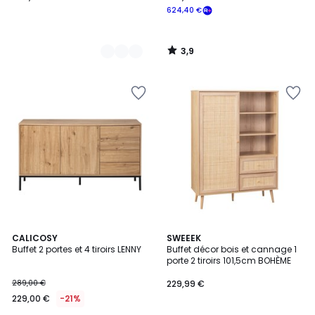
624,40 €
3,9
/
5
4,6
CALICOSY
SWEEEK
/ 5
Buffet 2 portes et 4 tiroirs LENNY
Buffet décor bois et cannage 1
porte 2 tiroirs 101,5cm BOHÈME
289,00 €
229,99 €
229,00 €
-21%