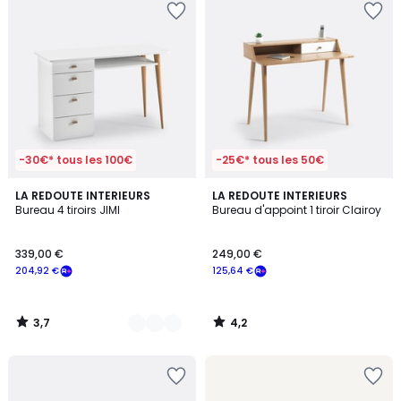
-30€* tous les 100€
-25€* tous les 50€
3,7
4,2
3
LA REDOUTE INTERIEURS
LA REDOUTE INTERIEURS
/ 5
/ 5
Bureau 4 tiroirs JIMI
Bureau d'appoint 1 tiroir Clairoy
Couleurs
339,00 €
249,00 €
204,92 €
125,64 €
3,7
4,2
/
/
5
5