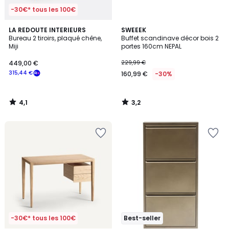
-30€* tous les 100€
4,1
3,2
LA REDOUTE INTERIEURS
SWEEEK
/ 5
/ 5
Bureau 2 tiroirs, plaqué chêne,
Buffet scandinave décor bois 2
Miji
portes 160cm NEPAL
449,00 €
229,99 €
315,44 €
160,99 €
-30%
4,1
3,2
/
/
5
5
-30€* tous les 100€
Best-seller