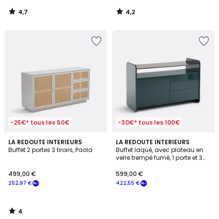
4,7
4,2
/
/
5
5
-25€* tous les 50€
-30€* tous les 100€
4
LA REDOUTE INTERIEURS
LA REDOUTE INTERIEURS
/
Buffet 2 portes 3 tiroirs, Paola
Buffet laqué, avec plateau en
5
verre trempé fumé, 1 porte et 3
tiroirs, ERICSON
499,00 €
599,00 €
252,97 €
422,55 €
4
/