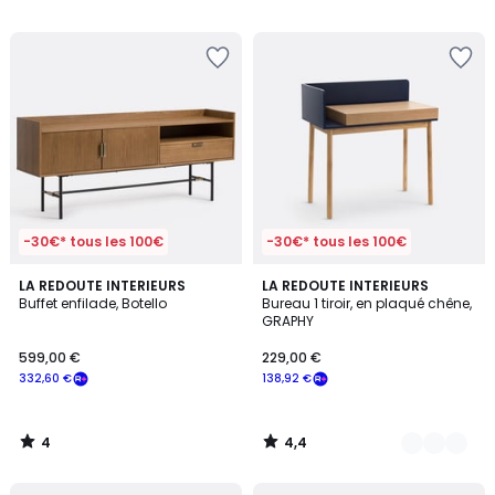
5
5
-30€* tous les 100€
-30€* tous les 100€
4
4,4
LA REDOUTE INTERIEURS
3
LA REDOUTE INTERIEURS
/
/ 5
Buffet enfilade, Botello
Bureau 1 tiroir, en plaqué chêne,
Couleurs
5
GRAPHY
599,00 €
229,00 €
332,60 €
138,92 €
4
4,4
/
/
5
5