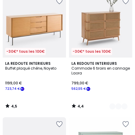
-30€* tous les 100€
-30€* tous les 100€
4,5
4,4
LA REDOUTE INTERIEURS
2
LA REDOUTE INTERIEURS
/ 5
/ 5
Buffet plaqué chêne, Noyeto
Commode 6 tiroirs en cannage
Couleurs
Laora
1199,00 €
799,00 €
723,74 €
562,55 €
4,5
4,4
/
/
5
5