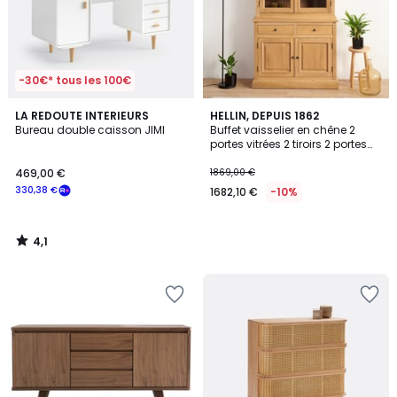
-30€* tous les 100€
4,1
LA REDOUTE INTERIEURS
HELLIN, DEPUIS 1862
/ 5
Bureau double caisson JIMI
Buffet vaisselier en chêne 2
portes vitrées 2 tiroirs 2 portes
bois - VICTORIA
469,00 €
1869,00 €
330,38 €
1682,10 €
-10%
4,1
/
5