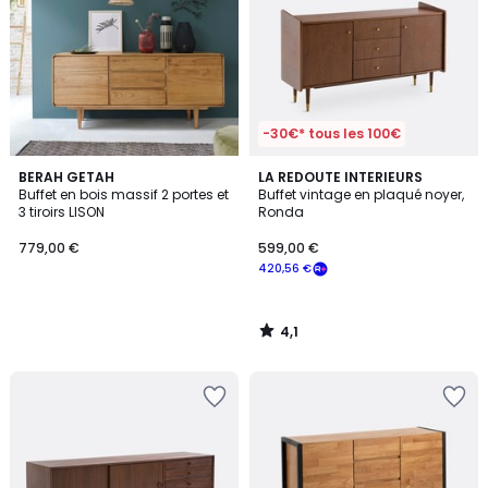
-30€* tous les 100€
4,1
BERAH GETAH
LA REDOUTE INTERIEURS
/ 5
Buffet en bois massif 2 portes et
Buffet vintage en plaqué noyer,
3 tiroirs LISON
Ronda
779,00 €
599,00 €
420,56 €
4,1
/
5