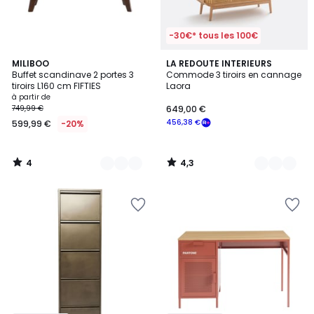
-30€* tous les 100€
4
4,3
2
MILIBOO
2
LA REDOUTE INTERIEURS
/
/ 5
Buffet scandinave 2 portes 3
Commode 3 tiroirs en cannage
Couleurs
Couleurs
5
tiroirs L160 cm FIFTIES
Laora
à partir de
749,99 €
649,00 €
456,38 €
599,99 €
-20%
4
4,3
/
/
5
5