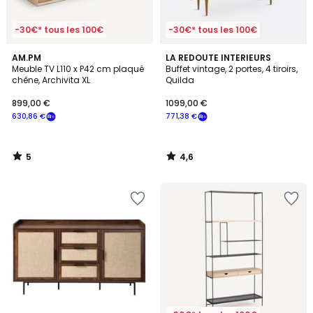
-30€* tous les 100€
-30€* tous les 100€
5
4,6
AM.PM
LA REDOUTE INTERIEURS
/
/ 5
Meuble TV L110 x P42 cm plaqué
Buffet vintage, 2 portes, 4 tiroirs,
5
chêne, Archivita XL
Quilda
899,00 €
1099,00 €
630,86 €
771,38 €
5
4,6
/
/
5
5