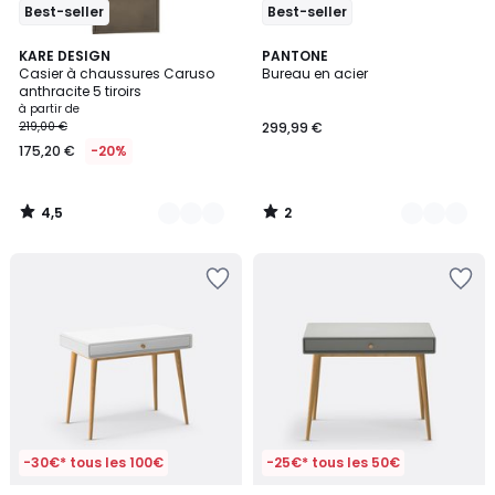
Best-seller
Best-seller
4,5
2
14
KARE DESIGN
5
PANTONE
/ 5
/
Casier à chaussures Caruso
Bureau en acier
Couleurs
Couleurs
5
anthracite 5 tiroirs
à partir de
219,00 €
299,99 €
175,20 €
-20%
4,5
2
/
/
5
5
-30€* tous les 100€
-25€* tous les 50€