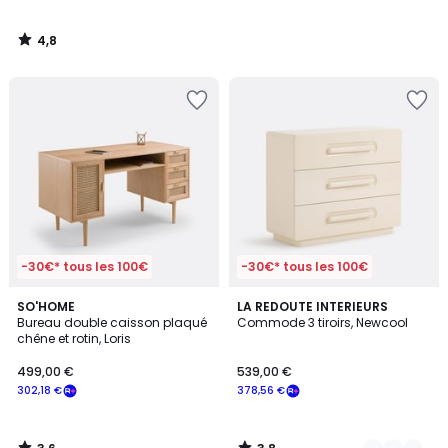
4,8
/
5
-30€* tous les 100€
-30€* tous les 100€
3,6
3,8
SO'HOME
2
LA REDOUTE INTERIEURS
/ 5
/ 5
Bureau double caisson plaqué
Commode 3 tiroirs, Newcool
Couleurs
chêne et rotin, Loris
499,00 €
539,00 €
302,18 €
378,56 €