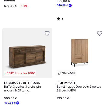
649,99 €
1199,00 €
840,86 €
578,49 €
-11%
4
/
5
Nouveau
-30€* tous les 100€
4,8
LA REDOUTE INTERIEURS
PIER IMPORT
/ 5
Buffet 3 portes 3 tiroirs pin
Buffet haut décor bois 2 portes
massif MDF Lunja
2 tiroirs KARVI
569,00 €
339,00 €
400,38 €