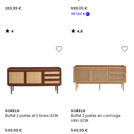
269,99 €
699,00 €
387,60 €
4
4,6
/
/
5
5
4,6
SORELH
SORELH
/ 5
Buffet 2 portes et 3 tiroirs LEON
Buffet 2 portes en cannage
rotin LEON
549,99 €
549,99 €