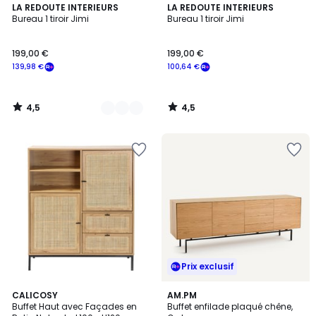
4,5
4,5
2
LA REDOUTE INTERIEURS
LA REDOUTE INTERIEURS
/ 5
/ 5
Bureau 1 tiroir Jimi
Bureau 1 tiroir Jimi
Couleurs
199,00 €
199,00 €
139,98 €
100,64 €
4,5
4,5
/
/
5
5
Prix exclusif
4
4,3
CALICOSY
AM.PM
/
/ 5
Buffet Haut avec Façades en
Buffet enfilade plaqué chêne,