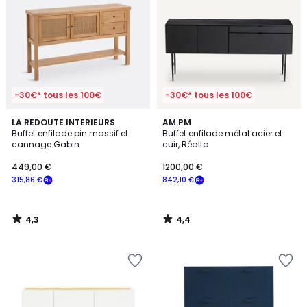
-30€* tous les 100€
-30€* tous les 100€
4,3
4,4
LA REDOUTE INTERIEURS
AM.PM
/ 5
/ 5
Buffet enfilade pin massif et
Buffet enfilade métal acier et
cannage Gabin
cuir, Réalto
449,00 €
1200,00 €
315,86 €
842,10 €
4,3
4,4
/
/
5
5