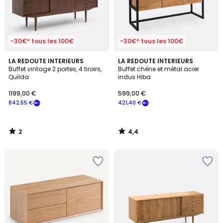
-30€* tous les 100€
-30€* tous les 100€
2
4,4
LA REDOUTE INTERIEURS
LA REDOUTE INTERIEURS
/
/ 5
Buffet vintage 2 portes, 4 tiroirs,
Buffet chêne et métal acier
5
Quilda
indus Hiba
1199,00 €
599,00 €
842,55 €
421,40 €
2
4,4
/
/
5
5