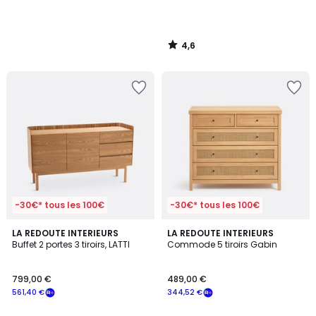
4,6
/
5
-30€* tous les 100€
-30€* tous les 100€
4,7
4,2
LA REDOUTE INTERIEURS
LA REDOUTE INTERIEURS
/ 5
/ 5
Buffet 2 portes 3 tiroirs, LATTI
Commode 5 tiroirs Gabin
799,00 €
489,00 €
561,40 €
344,52 €