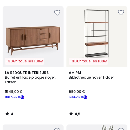
5
-30€* tous les 100€
-30€* tous les 100€
4
4,5
LA REDOUTE INTERIEURS
AM.PM
/
/ 5
Buffet enfilade plaqué noyer,
Bibliothèque noyer Tidder
5
Larsen
1549,00 €
990,00 €
1087,55 €
694,26 €
4
4,5
/
/
5
5