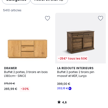
gauche
droite
5410 articles
-25€* tous les 50€
4,6
DRAWER
LA REDOUTE INTERIEURS
/ 5
Buffet 2 portes, 3 tiroirs en bois
Buffet 2 portes 2 tiroirs pin
L180cm- SINCE
massif et MDF, Lunja
265,99
379,99 €
399,00 €
€
202,10 €
265,99 €
-30%
au
lieu
de
4,6
379,99
/
5