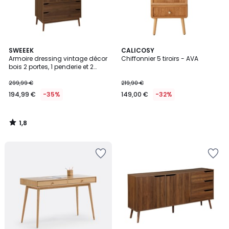
1,8
SWEEEK
CALICOSY
/
Armoire dressing vintage décor
Chiffonnier 5 tiroirs - AVA
5
bois 2 portes, 1 penderie et 2
tiroirs NEPAL
299,99 €
219,90 €
194,99 €
-35%
149,00 €
-32%
1,8
/
5