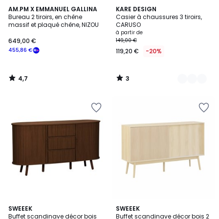
4,7
3
AM.PM X EMMANUEL GALLINA
14
KARE DESIGN
/ 5
/
Bureau 2 tiroirs, en chêne
Casier à chaussures 3 tiroirs,
Couleurs
5
massif et plaqué chêne, NIZOU
CARUSO
à partir de
649,00 €
149,00 €
455,86 €
119,20 €
-20%
4,7
3
/
/
5
5
5
4
SWEEEK
2
SWEEEK
/
/
Buffet scandinave décor bois
Buffet scandinave décor bois 2