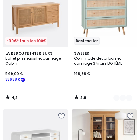
-30€* tous les 100€
Best-seller
4,3
3,8
LA REDOUTE INTERIEURS
3
SWEEEK
/ 5
/ 5
Buffet pin massif et cannage
Commode décor bois et
Couleurs
Gabin
cannage 3 tiroirs BOHÈME
549,00 €
169,99 €
386,38 €
4,3
3,8
/
/
5
5