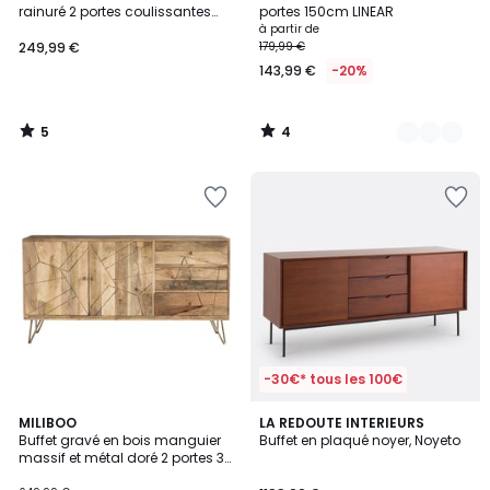
Couleurs
5
5
rainuré 2 portes coulissantes
portes 150cm LINEAR
150cm LEGACY
à partir de
249,99 €
179,99 €
143,99 €
-20%
5
4
/
/
5
5
-30€* tous les 100€
4
MILIBOO
LA REDOUTE INTERIEURS
/
Buffet gravé en bois manguier
Buffet en plaqué noyer, Noyeto
5
massif et métal doré 2 portes 3
tiroirs L145 cm LINIUM