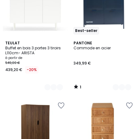
Best-seller
1
4
TEULAT
7
PANTONE
/
Buffet en bois 3 portes 3 tiroirs
Commode en acier
Couleurs
Couleurs
5
L110cm- ARISTA
à partir de
549,00 €
349,99 €
439,20 €
-20%
1
/
5