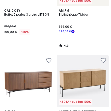
-30€* tous les 100€
4,9
CALICOSY
AM.PM
/ 5
Buffet 2 portes 3 tiroirs JETSON
Bibliothèque Tidder
269,00 €
899,00 €
540,00 €
199,00 €
-26%
4,9
/
5
-30€* tous les 100€