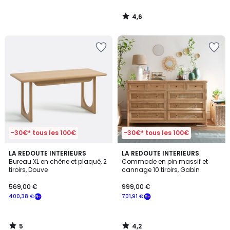
4,6
/
5
-30€* tous les 100€
-30€* tous les 100€
5
4,2
LA REDOUTE INTERIEURS
LA REDOUTE INTERIEURS
/
/ 5
Bureau XL en chêne et plaqué, 2
Commode en pin massif et
5
tiroirs, Douve
cannage 10 tiroirs, Gabin
569,00 €
999,00 €
400,38 €
701,91 €
5
4,2
/
/