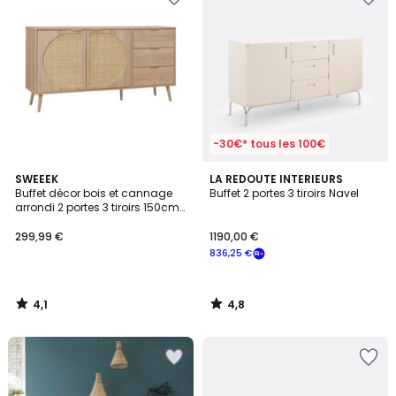
-30€* tous les 100€
4,1
4,8
SWEEEK
LA REDOUTE INTERIEURS
/ 5
/ 5
Buffet décor bois et cannage
Buffet 2 portes 3 tiroirs Navel
arrondi 2 portes 3 tiroirs 150cm
EVA
299,99 €
1190,00 €
836,25 €
4,1
4,8
/
/
5
5