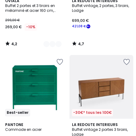
4,2
4,7
2
OVIALA
LA REDOUTE INTERIEURS
/ 5
/ 5
Buffet 2 portes et 3 tiroirs en
Buffet vintage, 2 portes, 3 tiroirs,
Couleurs
mélaminé et acier 160 cm,
Lodge
GABIN
299,00 €
699,00 €
421,08 €
269,00 €
-10%
4,2
4,7
/
/
5
5
Best-seller
-30€* tous les 100€
4
4,6
PANTONE
LA REDOUTE INTERIEURS
/
/ 5
Commode en acier
Buffet vintage 2 portes 3 tiroirs,
5
Lodge