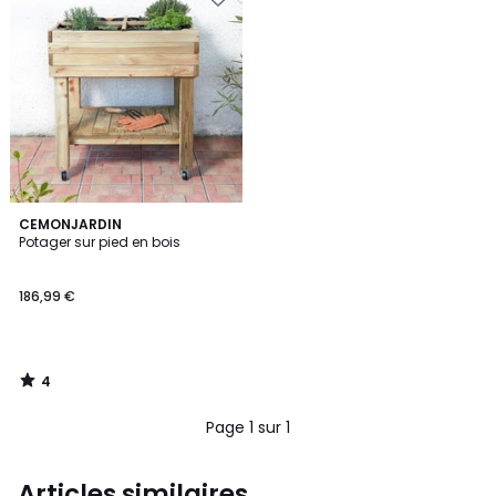
4
CEMONJARDIN
/
Potager sur pied en bois
5
186,99 €
4
/
5
Page 1 sur 1
Articles similaires