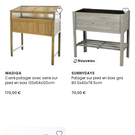
5
€
20%
de
réduction
appliquée.
Nouveau
WADIGA
SUNNYDAYS
Carré potager avec serre sur
Potager sur pied en bois gris
pied en bois 120x54x120cm
80.5x40x78.5cm
170,00 €
70,00 €