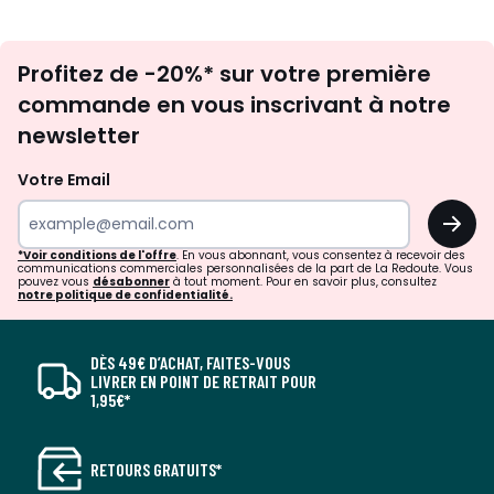
Inscription
Profitez de -20%* sur votre première
newsletter
commande en vous inscrivant à notre
newsletter
Votre Email
OK
*Voir conditions de l'offre
. En vous abonnant, vous consentez à recevoir des
communications commerciales personnalisées de la part de La Redoute. Vous
pouvez vous
désabonner
à tout moment. Pour en savoir plus, consultez
notre politique de confidentialité.
DÈS 49€ D’ACHAT, FAITES-VOUS
LIVRER EN POINT DE RETRAIT POUR
1,95€*
RETOURS GRATUITS*