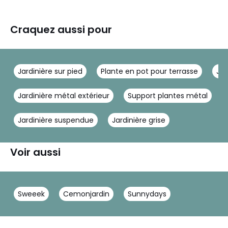
Craquez aussi pour
Jardinière sur pied
Plante en pot pour terrasse
Jar
Jardinière métal extérieur
Support plantes métal
Jardinière suspendue
Jardinière grise
Voir aussi
Sweeek
Cemonjardin
Sunnydays