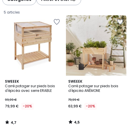
5 articles
4,7
4,5
SWEEEK
SWEEEK
/ 5
/ 5
Carré potager sur pieds bois
Carré potager sur pieds bois
d'épicéa avec serre ERABLE
d'épicéa ANÉMONE
79,99
99,99 €
79,99 €
€
79,99 €
-20%
63,99 €
-20%
au
lieu
de
4,5
4,7
99,99
/
/
5