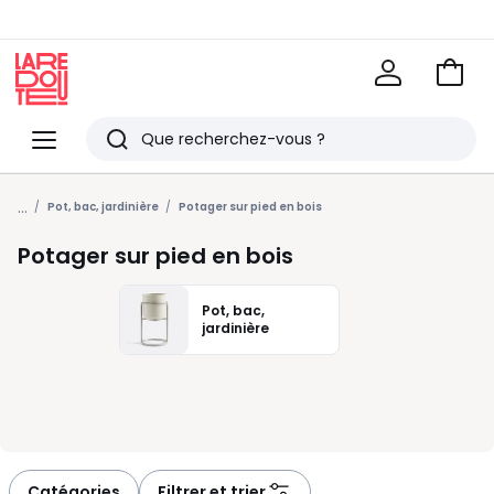
Voir
mon
La
panie
Redoute
Menu
Rechercher
Derniers
...
articles
Pot, bac, jardinière
Potager sur pied en bois
vus
Potager sur pied en bois
Pot, bac,
jardinière
Catégories
Filtrer et trier