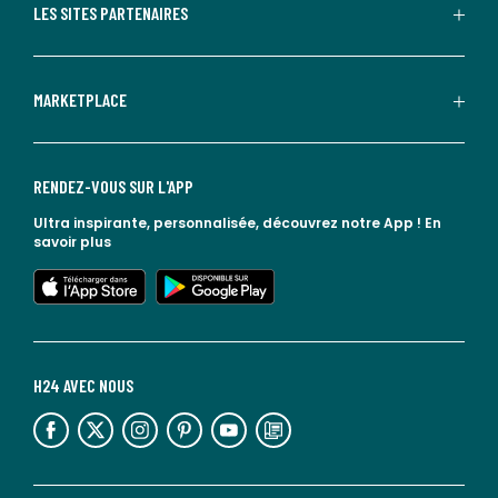
LES SITES PARTENAIRES
MARKETPLACE
RENDEZ-VOUS SUR L'APP
Ultra inspirante, personnalisée, découvrez notre App !
En
savoir plus
lien vers l'app store
lien vers google play
H24 AVEC NOUS
lien vers l'espace réseaux sociaux
lien vers l'espace réseaux sociaux
lien vers l'espace réseaux sociaux
lien vers l'espace réseaux sociaux
lien vers l'espace réseaux sociaux
lien vers le blog la redoute