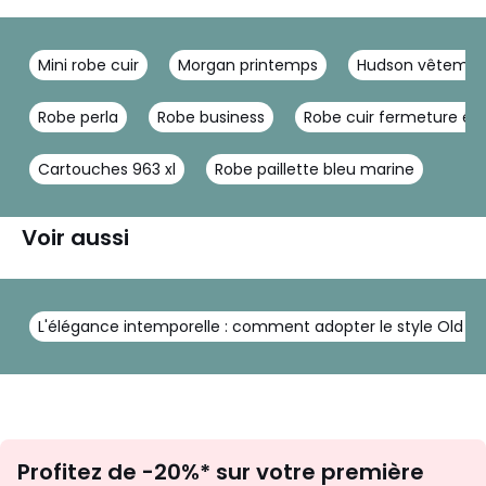
Mini robe cuir
Morgan printemps
Hudson vêtemen
Robe perla
Robe business
Robe cuir fermeture écl
Cartouches 963 xl
Robe paillette bleu marine
Voir aussi
L'élégance intemporelle : comment adopter le style Old M
Inscription
Profitez de -20%* sur votre première
newsletter