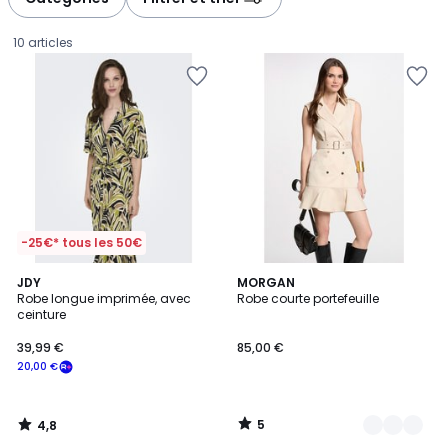
gauche
droite
10 articles
-25€* tous les 50€
4,8
5
JDY
2
MORGAN
/ 5
/
Robe longue imprimée, avec
Robe courte portefeuille
Couleurs
5
ceinture
39,99
39,99 €
85,00 €
€
20,00 €
souscrivez
à
notre
5
4,8
programme
/
/
5