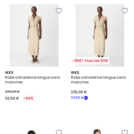
5
pour
payer
à
la
place
20,00
€.
-25€* tous les 50€
IKKS
IKKS
Robe saharienne longue sans
Robe saharienne longue sans
manches
manches
225,00 €
225,00 €
112,50 €
112,50 €
-50%