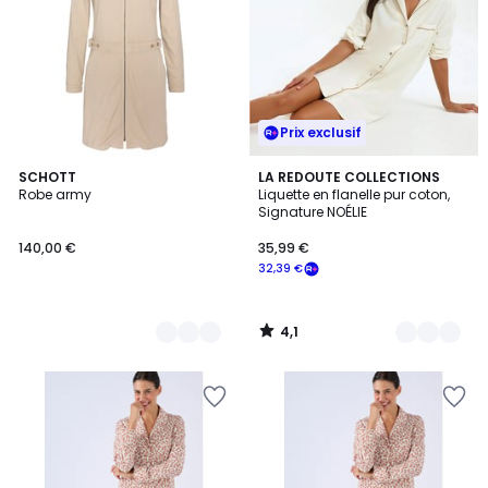
Prix exclusif
4,1
3
SCHOTT
2
LA REDOUTE COLLECTIONS
/ 5
Robe army
Liquette en flanelle pur coton,
Couleurs
Couleurs
Signature NOÉLIE
140,00 €
35,99 €
32,39 €
4,1
/
5