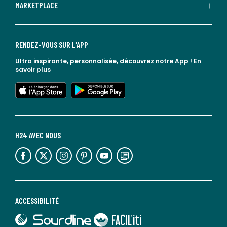
MARKETPLACE
RENDEZ-VOUS SUR L'APP
Ultra inspirante, personnalisée, découvrez notre App !
En
savoir plus
lien vers l'app store
lien vers google play
H24 AVEC NOUS
lien vers l'espace réseaux sociaux
lien vers l'espace réseaux sociaux
lien vers l'espace réseaux sociaux
lien vers l'espace réseaux sociaux
lien vers l'espace réseaux sociaux
lien vers le blog la redoute
ACCESSIBILITÉ
lien vers Sourdline
lien vers Faciliti