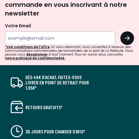
commande en vous inscrivant à notre
newsletter
Votre Email
OK
*Voir conditions de l'offre
. En vous abonnant, vous consentez à recevoir des
communications commerciales personnalisées de la part de La Redoute. Vous
pouvez vous
désabonner
à tout moment. Pour en savoir plus, consultez
notre politique de confidentialité.
DÈS 49€ D’ACHAT, FAITES-VOUS
LIVRER EN POINT DE RETRAIT POUR
1,95€*
RETOURS GRATUITS*
30 JOURS POUR CHANGER D'AVIS*