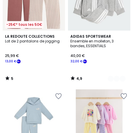
-25€* tous les 50€
5
4,9
LA REDOUTE COLLECTIONS
6
ADIDAS SPORTSWEAR
/
/ 5
Lot de 2 pantalons de jogging
Ensemble en molleton, 3
Couleurs
5
bandes, ESSENTIALS
25,99 €
40,00 €
13,00 €
32,00 €
5
4,9
/
/
5
5