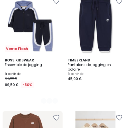
Vente Flash
2
BOSS KIDSWEAR
TIMBERLAND
Ensemble de jogging
Pantalons de jogging en
Couleurs
polaire
à partir de
à partir de
139,00 €
45,00 €
69,50 €
-50%