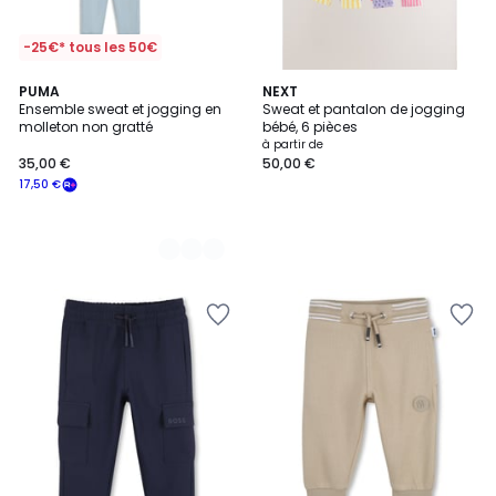
-25€* tous les 50€
2
PUMA
NEXT
Ensemble sweat et jogging en
Sweat et pantalon de jogging
Couleurs
molleton non gratté
bébé, 6 pièces
à partir de
35,00 €
50,00 €
17,50 €