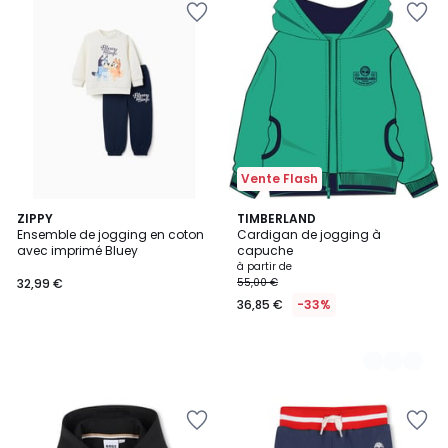
Vente Flash
ZIPPY
2
TIMBERLAND
Ensemble de jogging en coton
Cardigan de jogging à
Couleurs
avec imprimé Bluey
capuche
à partir de
32,99 €
55,00 €
36,85 €
-33%