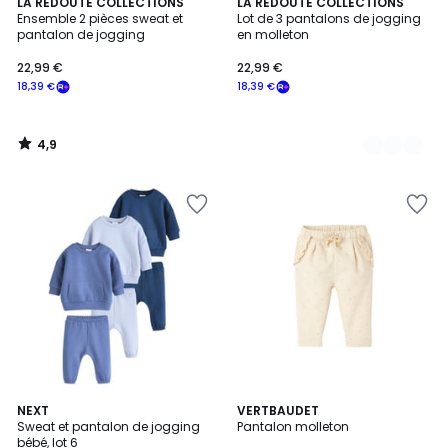
4,9
LA REDOUTE COLLECTIONS
2
LA REDOUTE COLLECTIONS
/ 5
Ensemble 2 pièces sweat et
Lot de 3 pantalons de jogging
Couleurs
pantalon de jogging
en molleton
22,99 €
22,99 €
18,39 €
18,39 €
4,9
/
5
2
NEXT
4
VERTBAUDET
Sweat et pantalon de jogging
Pantalon molleton
Couleurs
Couleurs
bébé, lot 6