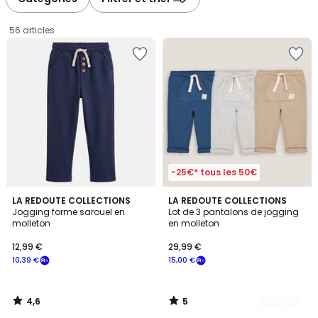
gauche
droite
56 articles
-25€* tous les 50€
4,6
5
LA REDOUTE COLLECTIONS
2
LA REDOUTE COLLECTIONS
/ 5
/
Jogging forme sarouel en
Lot de 3 pantalons de jogging
Couleurs
5
molleton
en molleton
12,99
12,99 €
29,99 €
€
10,39 €
15,00 €
souscrivez
à
notre
4,6
5
programme
/
/
5
5