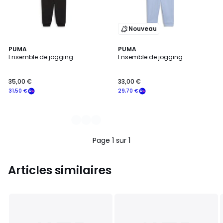
Nouveau
2
PUMA
PUMA
Ensemble de jogging
Ensemble de jogging
Couleurs
35,00 €
33,00 €
31,50 €
29,70 €
Page 1 sur 1
Articles similaires