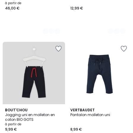
à partir de
46,00 €
12,99 €
5
BOUT'CHOU
3
VERTBAUDET
Jogging uni en molleton en
Pantalon molleton uni
Couleurs
Couleurs
coton BIO GOTS
à partir de
9,99 €
8,99 €