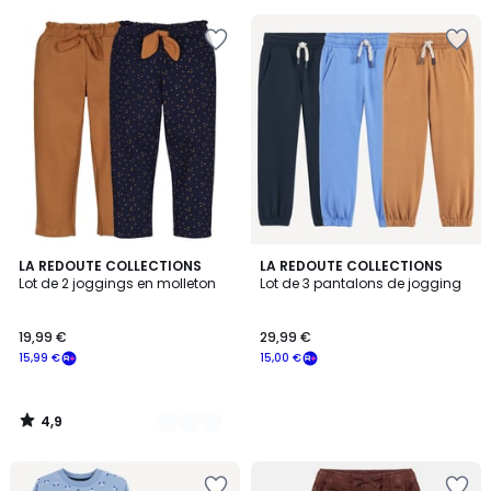
pour
payer
à
la
place
10,39
€.
4,9
2
LA REDOUTE COLLECTIONS
LA REDOUTE COLLECTIONS
/ 5
Lot de 2 joggings en molleton
Lot de 3 pantalons de jogging
Couleurs
19,99 €
29,99 €
15,99 €
15,00 €
4,9
/
5