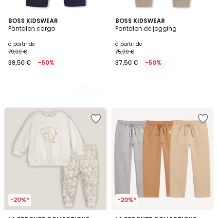
2
BOSS KIDSWEAR
BOSS KIDSWEAR
Pantalon cargo
Pantalon de jogging
Couleurs
à partir de
à partir de
79,00 €
75,00 €
39,50 €
-50%
37,50 €
-50%
-20%*
-20%*