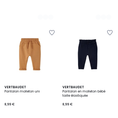
4
5
2
VERTBAUDET
2
VERTBAUDET
/
/
Pantalon molleton uni
Pantalon en molleton bébé
Couleurs
Couleurs
5
5
taille élastiquée
8,99 €
8,99 €