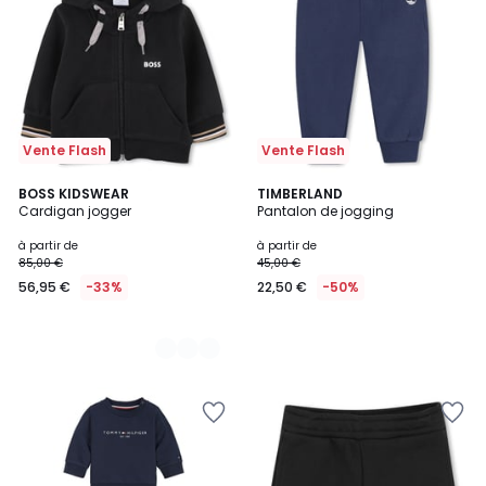
Vente Flash
Vente Flash
2
BOSS KIDSWEAR
TIMBERLAND
Cardigan jogger
Pantalon de jogging
Couleurs
à partir de
à partir de
85,00 €
45,00 €
56,95 €
-33%
22,50 €
-50%