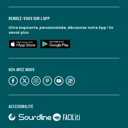
RENDEZ-VOUS SUR L'APP
Ultra inspirante, personnalisée, découvrez notre App !
En
savoir plus
lien vers l'app store
lien vers google play
H24 AVEC NOUS
lien vers l'espace réseaux sociaux
lien vers l'espace réseaux sociaux
lien vers l'espace réseaux sociaux
lien vers l'espace réseaux sociaux
lien vers l'espace réseaux sociaux
lien vers le blog la redoute
ACCESSIBILITÉ
lien vers Sourdline
lien vers Faciliti