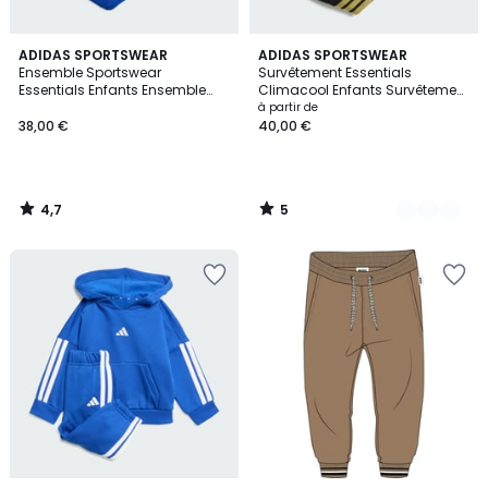
4,7
5
ADIDAS SPORTSWEAR
5
ADIDAS SPORTSWEAR
/ 5
/
Ensemble Sportswear
Survêtement Essentials
Couleurs
5
Essentials Enfants Ensemble
Climacool Enfants Survêtement
Sportswear Essentials Enfants
Essentials Climacool Enfants
à partir de
38,00 €
40,00 €
4,7
5
/
/
5
5