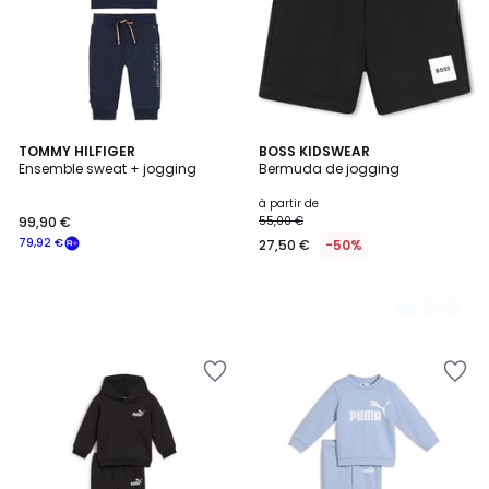
TOMMY HILFIGER
4
BOSS KIDSWEAR
Ensemble sweat + jogging
Bermuda de jogging
Couleurs
à partir de
99,90 €
55,00 €
79,92 €
27,50 €
-50%