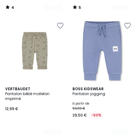
4
5
/
/
5
5
3
VERTBAUDET
2
BOSS KIDSWEAR
Pantalon bébé molleton
Pantalon jogging
Couleurs
Couleurs
imprimé
à partir de
12,99 €
59,00 €
29,50 €
-50%