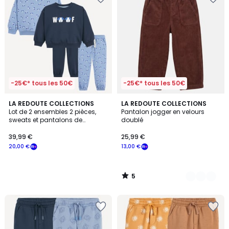
-25€* tous les 50€
-25€* tous les 50€
5
LA REDOUTE COLLECTIONS
2
LA REDOUTE COLLECTIONS
/
Lot de 2 ensembles 2 pièces,
Pantalon jogger en velours
Couleurs
5
sweats et pantalons de
doublé
jogging, motif chiens
39,99 €
25,99 €
20,00 €
13,00 €
5
/
5