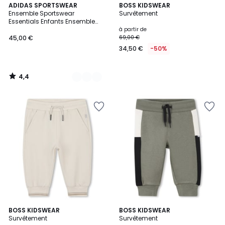
4,4
3
ADIDAS SPORTSWEAR
BOSS KIDSWEAR
/ 5
Ensemble Sportswear
Survêtement
Couleurs
Essentials Enfants Ensemble
Sportswear Essentials Enfants
à partir de
45,00 €
69,00 €
34,50 €
-50%
4,4
/
5
BOSS KIDSWEAR
3
BOSS KIDSWEAR
Survêtement
Survêtement
Couleurs