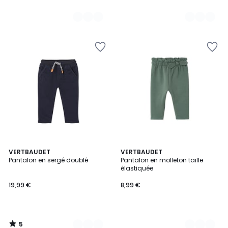
5
2
VERTBAUDET
2
VERTBAUDET
/
Pantalon en sergé doublé
Pantalon en molleton taille
Couleurs
Couleurs
5
élastiquée
19,99 €
8,99 €
5
/