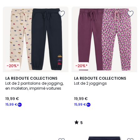
-20%*
-20%*
5
LA REDOUTE COLLECTIONS
LA REDOUTE COLLECTIONS
/
Lot de 2 pantalons de jogging,
Lot de 2 joggings
5
en molleton, imprimé voitures
19,99 €
19,99 €
15,99 €
15,99 €
5
/
5