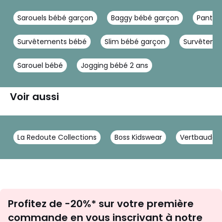
Sarouels bébé garçon
Baggy bébé garçon
Pantalo
Survêtements bébé
Slim bébé garçon
Survêteme
Sarouel bébé
Jogging bébé 2 ans
Voir aussi
La Redoute Collections
Boss Kidswear
Vertbaudet
Inscription
Profitez de -20%* sur votre première
newsletter
commande en vous inscrivant à notre