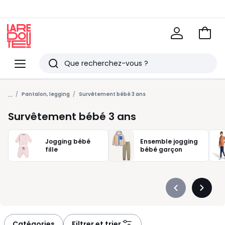
Voir
mon
La
panie
Redoute
Menu
Rechercher
Derniers
...
articles
Pantalon, legging
Survêtement bébé 3 ans
vus
Survêtement bébé 3 ans
Jogging bébé
Ensemble jogging
fille
bébé garçon
Précédent
Suivan
-
-
défiler
défiler
à
à
Catégories
Filtrer et trier