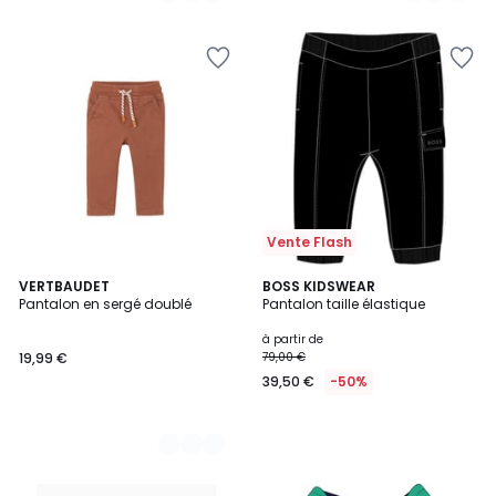
5
Vente Flash
2
VERTBAUDET
BOSS KIDSWEAR
Pantalon en sergé doublé
Pantalon taille élastique
Couleurs
à partir de
19,99 €
79,00 €
39,50 €
-50%