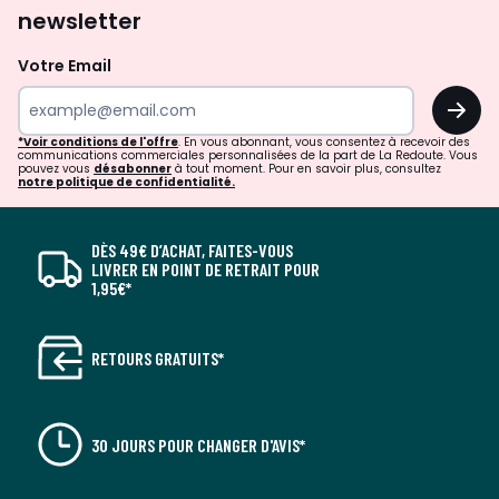
newsletter
Votre Email
OK
*Voir conditions de l'offre
. En vous abonnant, vous consentez à recevoir des
communications commerciales personnalisées de la part de La Redoute. Vous
pouvez vous
désabonner
à tout moment. Pour en savoir plus, consultez
notre politique de confidentialité.
DÈS 49€ D’ACHAT, FAITES-VOUS
LIVRER EN POINT DE RETRAIT POUR
1,95€*
RETOURS GRATUITS*
30 JOURS POUR CHANGER D'AVIS*