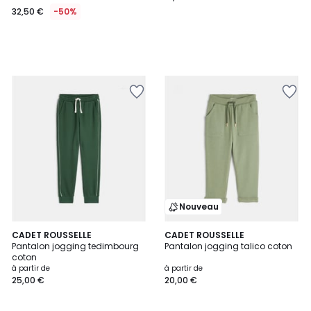
32,50 €
-50%
Nouveau
2
CADET ROUSSELLE
2
CADET ROUSSELLE
Pantalon jogging tedimbourg
Pantalon jogging talico coton
Couleurs
Couleurs
coton
à partir de
à partir de
25,00 €
20,00 €