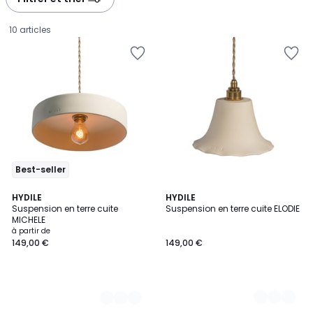
gauche
droite
10 articles
Best-seller
2
HYDILE
2
HYDILE
Suspension en terre cuite
Suspension en terre cuite ELODIE
Couleurs
Couleurs
MICHELE
Prix
à partir de
149,00 €
149,00 €
à
partir
de
149,00
€.