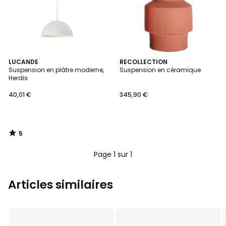
5
LUCANDE
RECOLLECTION
/
Suspension en plâtre moderne,
Suspension en céramique
5
Herdis
40,01 €
345,90 €
5
/
5
Page 1 sur 1
Articles similaires