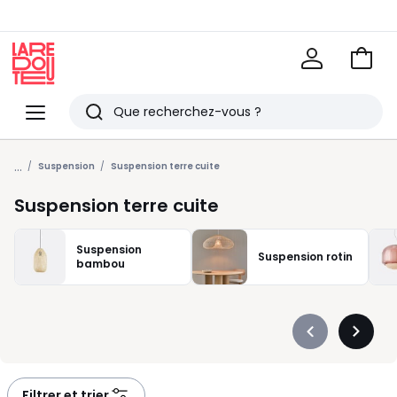
Voir
mon
La
panie
Redoute
Menu
Rechercher
Derniers
...
articles
Suspension
Suspension terre cuite
vus
Suspension terre cuite
Suspension
Suspension rotin
bambou
Précédent
Suivan
-
-
défiler
défiler
à
à
Filtrer et trier