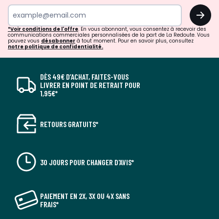
OK
*Voir conditions de l'offre
. En vous abonnant, vous consentez à recevoir des
communications commerciales personnalisées de la part de La Redoute. Vous
pouvez vous
désabonner
à tout moment. Pour en savoir plus, consultez
notre politique de confidentialité.
DÈS 49€ D’ACHAT, FAITES-VOUS
LIVRER EN POINT DE RETRAIT POUR
1,95€*
RETOURS GRATUITS*
30 JOURS POUR CHANGER D'AVIS*
PAIEMENT EN 2X, 3X OU 4X SANS
FRAIS*