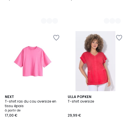
9
NEXT
2
ULLA POPKEN
T-shirt ras du cou oversize en
T-shirt oversize
Couleurs
Couleurs
tissu épais
à partir de
17,00 €
29,99 €