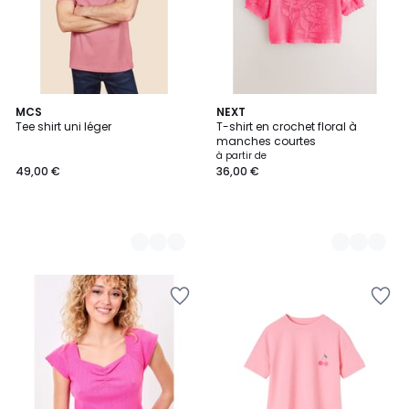
30
MCS
10
NEXT
Tee shirt uni léger
T-shirt en crochet floral à
Couleurs
Couleurs
manches courtes
à partir de
49,00 €
36,00 €