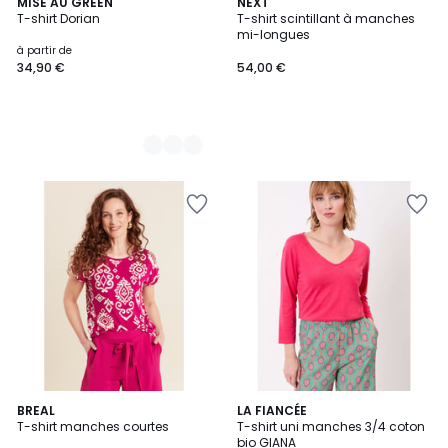
7
MISE AU GREEN
NEXT
T-shirt Dorian
T-shirt scintillant à manches
Couleurs
mi-longues
à partir de
34,90 €
54,00 €
2
BREAL
3
LA FIANCÉE
T-shirt manches courtes
T-shirt uni manches 3/4 coton
Couleurs
Couleurs
bio GIANA