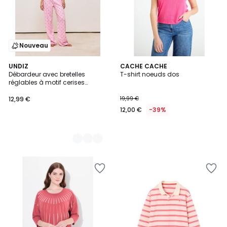
Nouveau
3
UNDIZ
CACHE CACHE
Débardeur avec bretelles
T-shirt noeuds dos
Couleurs
réglables à motif cerises
SUMMERTOPIZ
12,99 €
19,99 €
12,00 €
-39%