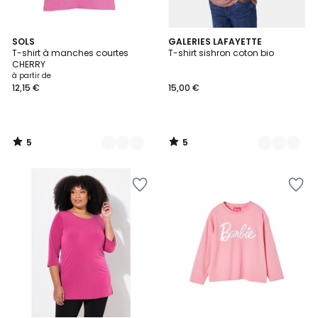
5
5
3
SOLS
12
GALERIES LAFAYETTE
/
/
T-shirt à manches courtes
T-shirt sishron coton bio
Couleurs
Couleurs
5
5
CHERRY
à partir de
12,15 €
15,00 €
5
5
/
/
5
5