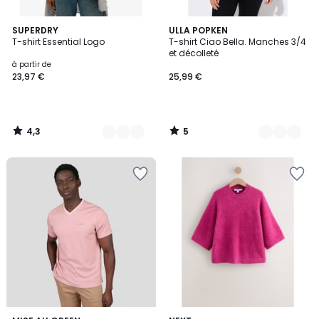
4,3
5
17
SUPERDRY
4
ULLA POPKEN
/ 5
/
T-shirt Essential Logo
T-shirt Ciao Bella. Manches 3/4
Couleurs
Couleurs
5
et décolleté
à partir de
23,97 €
25,99 €
4,3
5
/
/
5
5