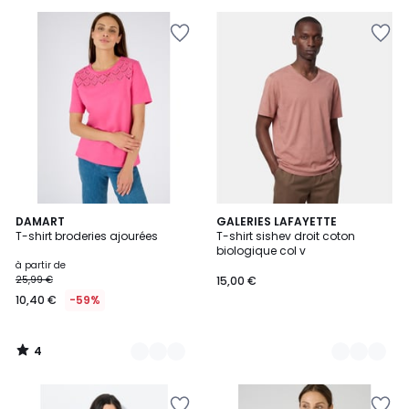
4
3
DAMART
8
GALERIES LAFAYETTE
/
T-shirt broderies ajourées
T-shirt sishev droit coton
Couleurs
Couleurs
5
biologique col v
à partir de
25,99 €
15,00 €
10,40 €
-59%
4
/
5