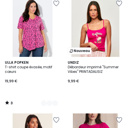
Nouveau
3
2
ULLA POPKEN
UNDIZ
/
T-shirt coupe évasée, motif
Débardeur imprimé "Summer
Couleurs
5
cœurs
Vibes" PRINTADALISIZ
19,99 €
9,99 €
3
/
5