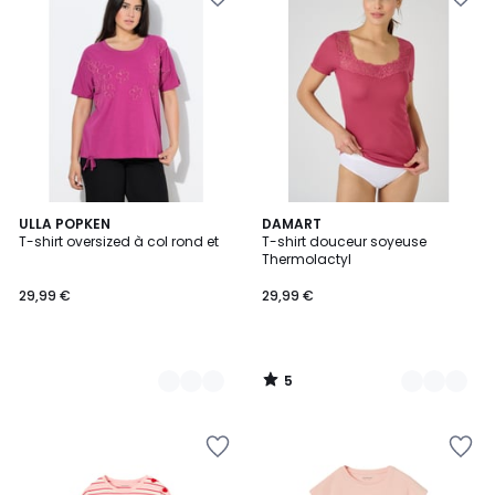
5
2
ULLA POPKEN
2
DAMART
/
T-shirt oversized à col rond et
T-shirt douceur soyeuse
Couleurs
Couleurs
5
Thermolactyl
29,99 €
29,99 €
5
/
5