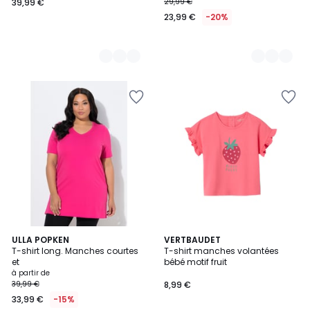
39,99 €
29,99 €
23,99 €
-20%
3
ULLA POPKEN
VERTBAUDET
T-shirt long. Manches courtes
T-shirt manches volantées
Couleurs
et
bébé motif fruit
à partir de
39,99 €
8,99 €
33,99 €
-15%