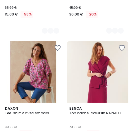
35,99 €
45,00 €
15,00 €
-58%
36,00 €
-20%
2
DAXON
3
BENOA
Tee-shirt V avec smocks
Top cache-cœur lin RAPALLO
Couleurs
Couleurs
39,99 €
79,00 €