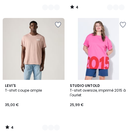
4
/
5
4
12
LEVI'S
STUDIO UNTOLD
/
T-shirt coupe ample
T-shirt oversize, imprimé 2015 à
Couleurs
5
l'ourlet
35,00 €
25,99 €
4
/