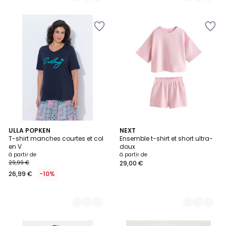
2
ULLA POPKEN
3
NEXT
T-shirt manches courtes et col
Ensemble t-shirt et short ultra-
Couleurs
Couleurs
en V
doux
à partir de
à partir de
29,99 €
29,00 €
26,99 €
-10%