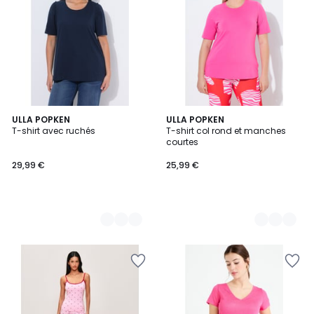
3
ULLA POPKEN
4
ULLA POPKEN
T-shirt avec ruchés
T-shirt col rond et manches
Couleurs
Couleurs
courtes
29,99 €
25,99 €