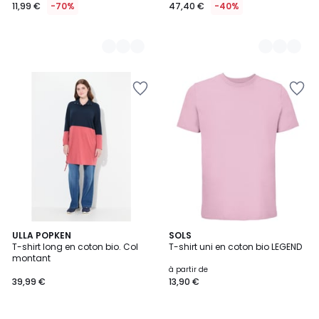
11,99 €
-70%
47,40 €
-40%
4
2
ULLA POPKEN
27
SOLS
/
T-shirt long en coton bio. Col
T-shirt uni en coton bio LEGEND
Couleurs
Couleurs
5
montant
à partir de
39,99 €
13,90 €