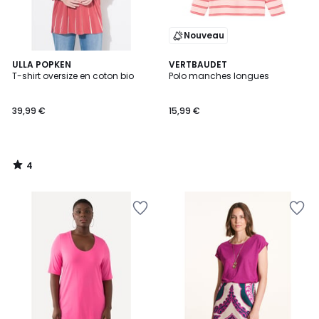
Nouveau
4
ULLA POPKEN
VERTBAUDET
/
T-shirt oversize en coton bio
Polo manches longues
5
39,99 €
15,99 €
4
/
5