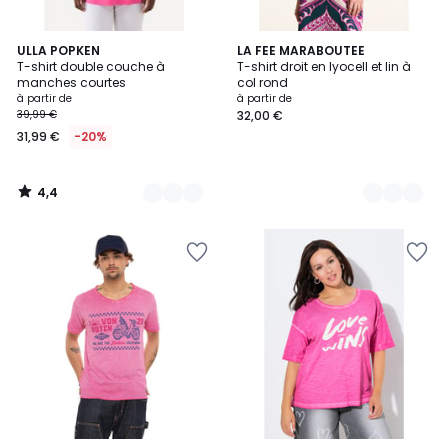
4,4
16
ULLA POPKEN
7
LA FEE MARABOUTEE
/ 5
T-shirt double couche à
T-shirt droit en lyocell et lin à
Couleurs
Couleurs
manches courtes
col rond
à partir de
à partir de
39,99 €
32,00 €
31,99 €
-20%
4,4
/
5