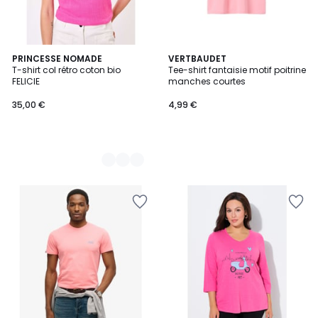
4
PRINCESSE NOMADE
VERTBAUDET
T-shirt col rétro coton bio
Tee-shirt fantaisie motif poitrine
Couleurs
FELICIE
manches courtes
35,00 €
4,99 €