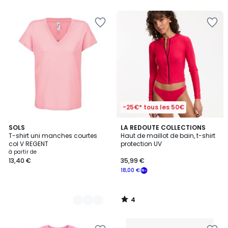
5
-25€* tous les 50€
4
7
SOLS
LA REDOUTE COLLECTIONS
/
T-shirt uni manches courtes
Haut de maillot de bain, t-shirt
Couleurs
5
col V REGENT
protection UV
à partir de
13,40 €
35,99 €
18,00 €
4
/
5