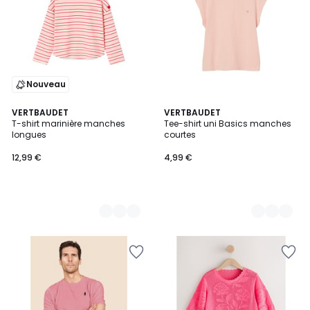
Nouveau
2
VERTBAUDET
4
VERTBAUDET
T-shirt marinière manches
Tee-shirt uni Basics manches
Couleurs
Couleurs
longues
courtes
12,99 €
4,99 €