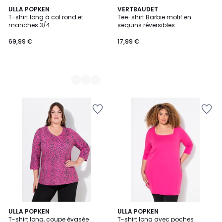
4
ULLA POPKEN
VERTBAUDET
T-shirt long à col rond et
Tee-shirt Barbie motif en
Couleurs
manches 3/4
sequins réversibles
69,99 €
17,99 €
5
3
ULLA POPKEN
2
ULLA POPKEN
/
T-shirt long, coupe évasée
T-shirt long avec poches