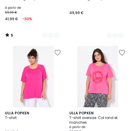
Couleurs
Couleurs
5
à partir de
59,99 €
49,99 €
41,99 €
-30%
5
/
5
2
ULLA POPKEN
2
ULLA POPKEN
T-shirt
T-shirt oversize. Col rond et
Couleurs
Couleurs
manches
à partir de