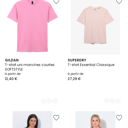
6
GILDAN
12
SUPERDRY
T-shirt uni manches courtes
T-shirt Essential Classique
Couleurs
Couleurs
SOFTSTYLE
à partir de
à partir de
12,40 €
27,29 €