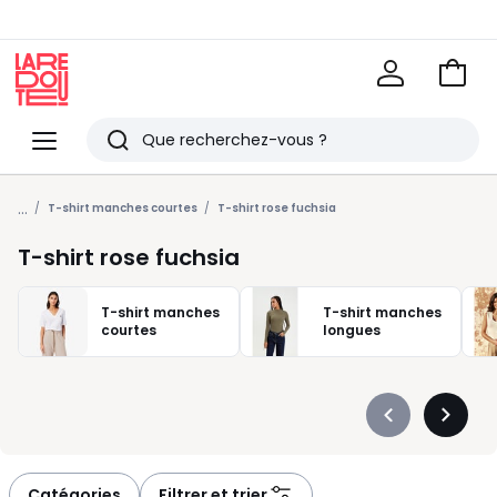
Voir
mon
La
panie
Redoute
Menu
Rechercher
Derniers
...
articles
T-shirt manches courtes
T-shirt rose fuchsia
vus
T-shirt rose fuchsia
T-shirt manches
T-shirt manches
courtes
longues
Précédent
Suivan
-
-
défiler
défiler
à
à
Catégories
Filtrer et trier