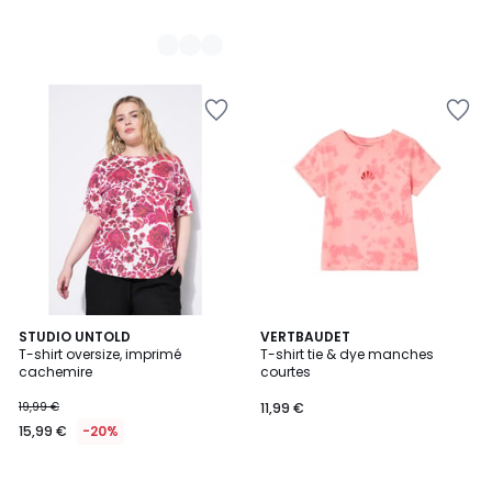
STUDIO UNTOLD
VERTBAUDET
T-shirt oversize, imprimé
T-shirt tie & dye manches
cachemire
courtes
19,99 €
11,99 €
15,99 €
-20%