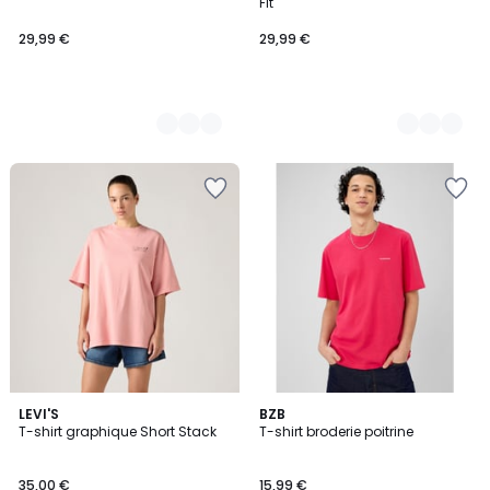
Fit
29,99 €
29,99 €
5
LEVI'S
5
BZB
T-shirt graphique Short Stack
T-shirt broderie poitrine
Couleurs
Couleurs
35,00 €
15,99 €