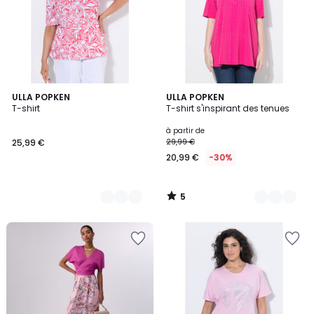
5
2
ULLA POPKEN
4
ULLA POPKEN
/
T-shirt
T-shirt s'inspirant des tenues
Couleurs
Couleurs
5
à partir de
25,99 €
29,99 €
20,99 €
-30%
5
/
5