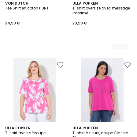
VON DUTCH
3
ULLA POPKEN
Tee Shirt en coton HUNT
T-shirt oversize avec message
Couleurs
imprimé
34,90 €
29,99 €
2
ULLA POPKEN
2
ULLA POPKEN
T-shirt avec découpe
T-shirt à fleurs, coupe Classic
Couleurs
Couleurs