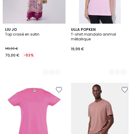
2
LIU JO
6
ULLA POPKEN
Top croisé en satin
T-shirt mandala animal
Couleurs
Couleurs
métallique
149,90 €
19,99 €
70,00 €
-53%