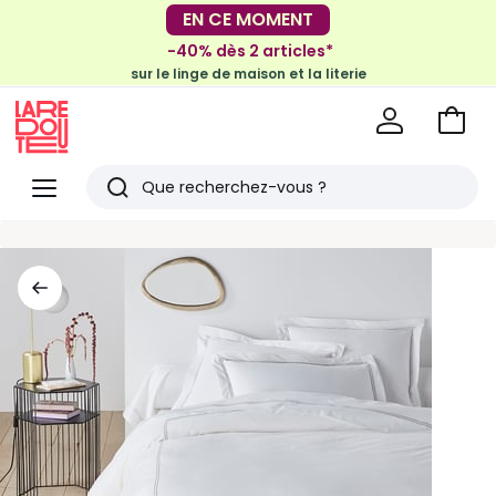
EN CE MOMENT
-30€ tous les 100€*
-40% dès 2 articles*
sur le meuble & la déco
sur le linge de maison et la literie
Voir
mon
La
panie
Redoute
Menu
Rechercher
Derniers
articles
vus