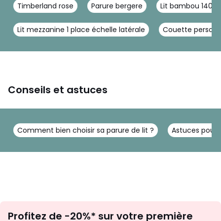
Timberland rose
Parure bergere
Lit bambou 140x
Lit mezzanine 1 place échelle latérale
Couette personn
Conseils et astuces
Comment bien choisir sa parure de lit ?
Astuces pour 
Inscription
Profitez de -20%* sur votre première
newsletter