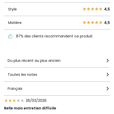
3
16
Style
4,5
2
Style
4,5
13
1
13
Matière
4,5
Matière
4,5
87% des clients
recommandent ce produit
87% des clients recommandent ce produit
Voir le détail de la note
Du plus récent au plus ancien
Toutes les notes
Français
26/03/2026
Belle mais entretien difficile