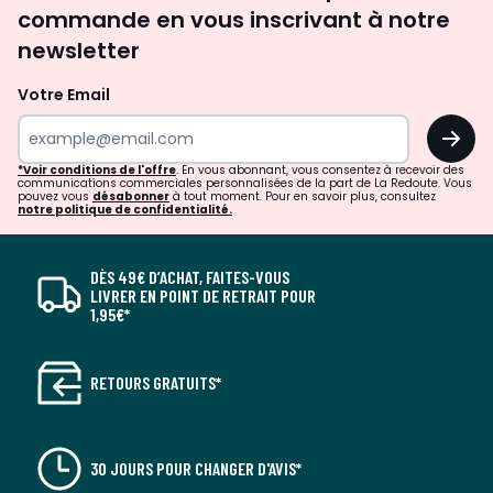
commande en vous inscrivant à notre
newsletter
Votre Email
OK
*Voir conditions de l'offre
. En vous abonnant, vous consentez à recevoir des
communications commerciales personnalisées de la part de La Redoute. Vous
pouvez vous
désabonner
à tout moment. Pour en savoir plus, consultez
notre politique de confidentialité.
DÈS 49€ D’ACHAT, FAITES-VOUS
LIVRER EN POINT DE RETRAIT POUR
1,95€*
RETOURS GRATUITS*
30 JOURS POUR CHANGER D'AVIS*