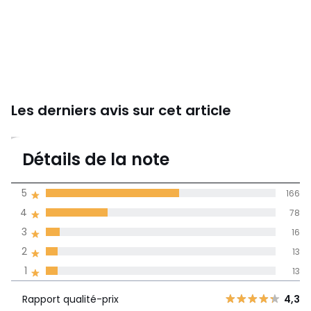
Les derniers avis sur cet article
4,3
Détails de la note
(286)
moyenne des avis
5
166
dans toutes les
4
78
langues
3
16
Informations,
2
13
La Redoute s'engage
1
13
Rapport
5
166
4,3
qualité-prix
4
78
Rapport qualité-prix
4,3