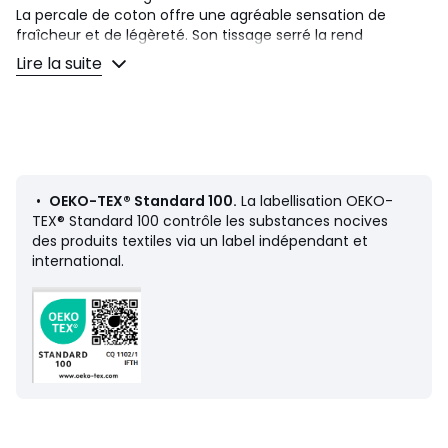
La percale de coton offre une agréable sensation de
fraîcheur et de légèreté. Son tissage serré la rend
particulièrement douce pour un confort premium. Une
Lire la suite
matière mate, lisse et craquante qui s'assouplira au fil des
lavages.
Description
• 100% coton
• Percale
• 80 fils/cm² : plus le nombre de fils au cm² est élevé, plus
•
OEKO-TEX® Standard 100.
La labellisation OEKO-
le tissage est de qualité
TEX® Standard 100 contrôle les substances nocives
• Double bourdon placé sur le recto, unie au verso
des produits textiles via un label indépendant et
• Rabat au pied
international.
Entretien
• Température de lavage 60°
• En lavant votre linge à 40° au lieu de 60°, vous limitez la
consommation d'énergie
Dimensions
• 140 x 200 cm : 1 personne
• 200 x 200 cm : 1-2 personnes