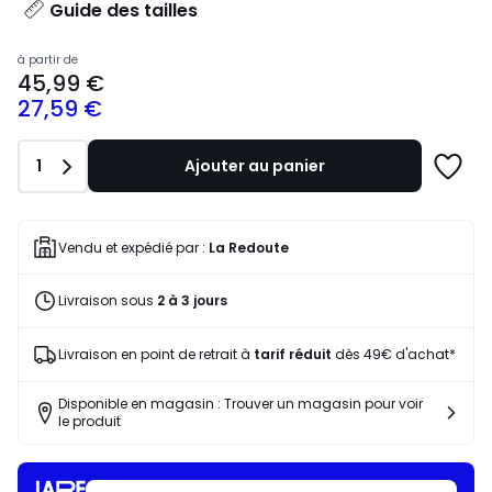
Guide des tailles
Prix
à partir de
45,99 €
à
27,59 €
partir
de
45,99
Quantité
1
Ajouter au panier
€
Ajoute
souscrivez
à
à
une
notre
liste
Vendu et expédié par :
La Redoute
programme
pour
Livraison sous
2 à 3 jours
payer
à
la
Livraison en point de retrait à
tarif réduit
dès 49€ d'achat*
place
27,59
Disponible en magasin : Trouver un magasin pour voir
€.
le produit