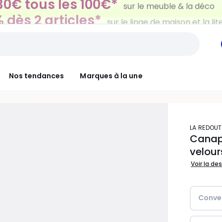
 dès 2 articles*
sur le linge de maison et la lit
Nos tendances
Marques à la une
LA REDOUT
Canapé
velour
Voir la de
Conver