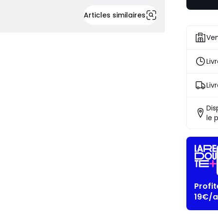
Articles similaires
Ven
Liv
Liv
Dis
le 
Profi
19€/a