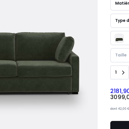
Matièr
Type d
Taille
Quant
1
2181,9
3099,
dont
42,00 