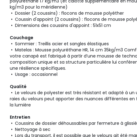
polyuréthane 17 kg/m3 (et calotte supplémentaire en mou
kg/m3 pour la méridienne)
• Dossier (2 coussins) : flocons de mousse polyéther
• Coussin d'appoint (2 coussins) : flocons de mousse poly
• Dimensions des coussins d'appoint : 51x51 cm
Couchage
• Sommier : Treillis acier et sangles élastiques
• Matelas : Mousse polyuréthane HR, 14 cm 35kg/m3 Comfo
votre canapé est fabriqué à partir d’une mousse de techno
composition unique et sa structure particulière lui confère
une résilience spécifiques.
• Usage : occasionnel
Qualité
• Le velours de polyester est très résistant et adapté à un
raies du velours peut apporter des nuances différentes en fo
la lumière
Entretien
• Coussins de dossier déhoussables par fermeture à glissiè
• Nettoyage à sec
• Lors du transport, il est possible que le velours ait été m