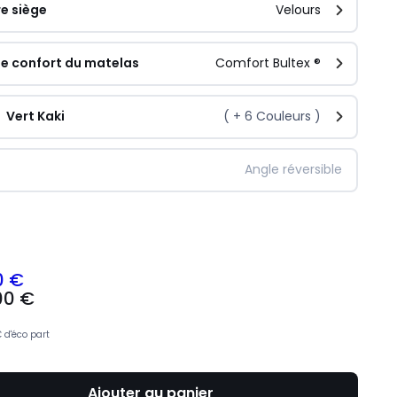
e siège
Velours
e confort du matelas
Comfort Bultex ®
Vert Kaki
( +
6
Couleurs )
Angle réversible
ité
0 €
00 €
€
d'éco part
Ajouter au panier