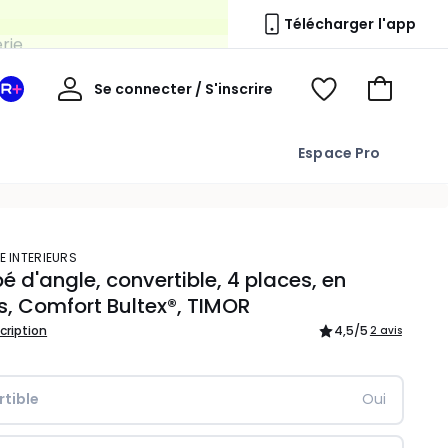
erie
Télécharger l'app
Mon
Se connecter / S'inscrire
Mon
Voir
Voir
compte
espace
mes
mon
La
favoris
panier
Espace Pro
Redoute
+
E INTERIEURS
 d'angle, convertible, 4 places, en
s, Comfort Bultex®, TIMOR
scription
4,5
/5
2 avis
tible
Oui