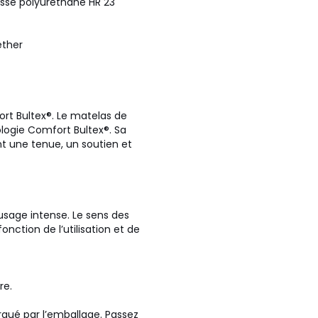
sse polyuréthane HR 23
éther
rt Bultex®. Le matelas de
logie Comfort Bultex®. Sa
nt une tenue, un soutien et
 usage intense. Le sens des
nction de l’utilisation et de
re.
arqué par l’emballage. Passez