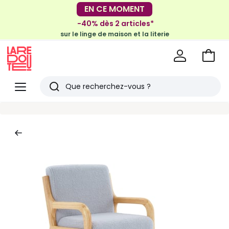
-30€ tous les 100€*
EN CE MOMENT
sur le meuble & la déco
-40% dès 2 articles*
sur le linge de maison et la literie
Voir
mon
La
panie
Redoute
Menu
Rechercher
Derniers
articles
vus