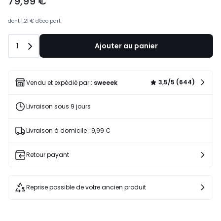
79,99 €
dont
1,21 €
d'éco part
Quantité
1
Ajouter au panier
3,5/5 (644)
Vendu et expédié par :
sweeek
Livraison sous 9 jours
Livraison à domicile : 9,99 €
Retour payant
Reprise possible de votre ancien produit