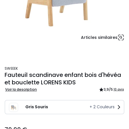
Articles similaires
SWEEEK
Fauteuil scandinave enfant bois d'hévéa
et bouclette LORENS KIDS
Voir la description
3,9
/5
10 avis
Gris Souris
+
2
Couleurs