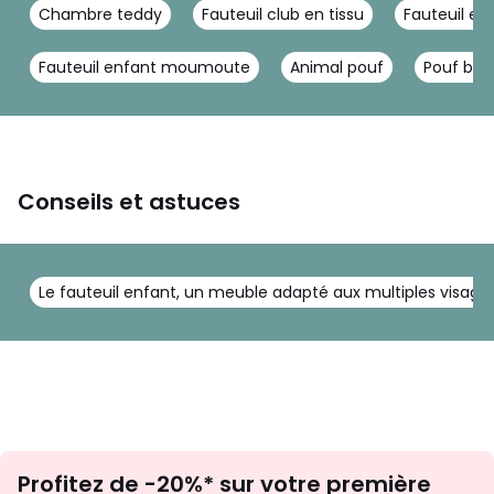
Chambre teddy
Fauteuil club en tissu
Fauteuil en
Fauteuil enfant moumoute
Animal pouf
Pouf béb
Conseils et astuces
Le fauteuil enfant, un meuble adapté aux multiples visage
Inscription
Profitez de -20%* sur votre première
newsletter