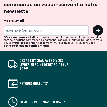
commande en vous inscrivant à notre
newsletter
Votre Email
OK
*Voir conditions de l'offre
. En vous abonnant, vous consentez à recevoir des
communications commerciales personnalisées de la part de La Redoute. Vous
pouvez vous
désabonner
à tout moment. Pour en savoir plus, consultez
notre politique de confidentialité.
DÈS 49€ D’ACHAT, FAITES-VOUS
LIVRER EN POINT DE RETRAIT POUR
1,95€*
RETOURS GRATUITS*
30 JOURS POUR CHANGER D'AVIS*