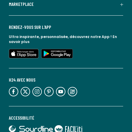
MARKETPLACE
RENDEZ-VOUS SUR L'APP
Ultra inspirante, personnalisée, découvrez notre App !
En
savoir plus
lien vers l'app store
lien vers google play
H24 AVEC NOUS
lien vers l'espace réseaux sociaux
lien vers l'espace réseaux sociaux
lien vers l'espace réseaux sociaux
lien vers l'espace réseaux sociaux
lien vers l'espace réseaux sociaux
lien vers le blog la redoute
ACCESSIBILITÉ
lien vers Sourdline
lien vers Faciliti