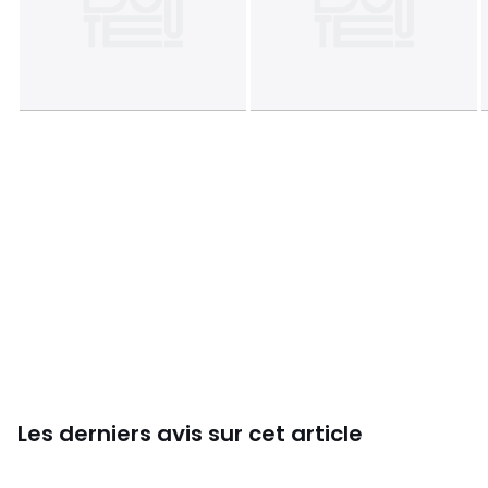
Revêtement : Tissu 100% polyester (grammage : 260gr/m²)
Garnissage assise : Mousse (densité : 24kg/m3)
Garnissage dossier : Mousse (densité: 20kg/m3)
Fauteuil : L45 x P43 x H50cm
Poids : 4,5 kg
Dimensions de l'assise : L37 x P32cm (non-déhoussable)
Epaisseur assise : 19cm
Taille du dossier : L37 x H28cm (non-déhoussable)
Hauteur de l'accoudoir : 34cm
Couleurs
Gris Souris, Marron, Beige
Tailles
Taille Unique
Les derniers avis sur cet article