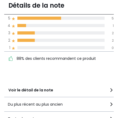
3,9
Détails de la note
(10)
moyenne des avis
5
5
dans toutes les
4
1
langues
3
2
Informations,
2
2
La Redoute s'engage
1
0
88% des clients
5
5
recommandent ce produit
4
1
88% des clients recommandent ce produit
3
2
2
2
1
0
Voir le détail de la note
Du plus récent au plus ancien