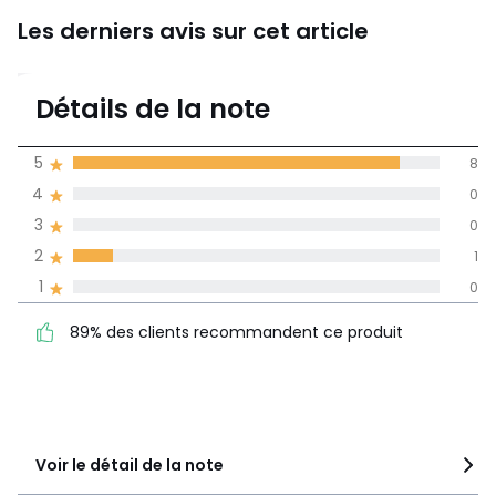
Les derniers avis sur cet article
4,7
Détails de la note
(9)
moyenne des avis
5
8
dans toutes les
4
0
langues
3
0
Informations,
2
1
La Redoute s'engage
1
0
89% des clients
5
8
recommandent ce produit
4
0
89% des clients recommandent ce produit
3
0
2
1
1
0
Voir le détail de la note