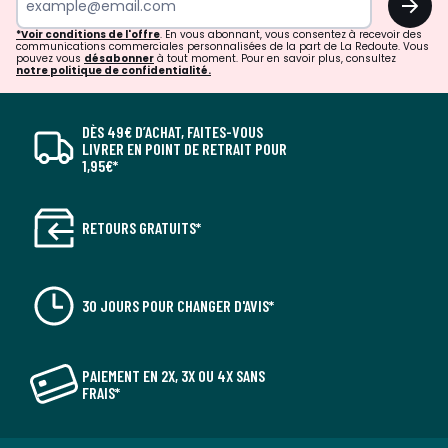
*Voir conditions de l'offre
. En vous abonnant, vous consentez à recevoir des
communications commerciales personnalisées de la part de La Redoute. Vous
pouvez vous
désabonner
à tout moment. Pour en savoir plus, consultez
notre politique de confidentialité.
DÈS 49€ D’ACHAT, FAITES-VOUS
LIVRER EN POINT DE RETRAIT POUR
1,95€*
RETOURS GRATUITS*
30 JOURS POUR CHANGER D'AVIS*
PAIEMENT EN 2X, 3X OU 4X SANS
FRAIS*