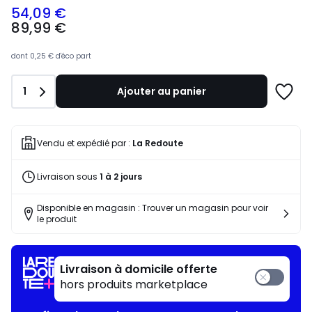
54,09 €
89,99
89,99 €
€
souscrivez
à
dont
0,25 €
d'éco part
notre
programme
Quantité
1
Ajouter au panier
pour
Ajoute
payer
à
à
une
la
liste
Vendu et expédié par :
La Redoute
place
63,07
Livraison sous
1 à 2 jours
€.
Disponible en magasin : Trouver un magasin pour voir
le produit
Livraison à domicile offerte
hors produits marketplace