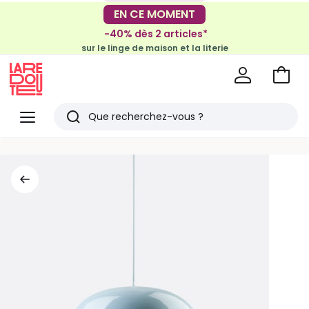
-30€ tous les 100€*
EN CE MOMENT
sur le meuble & la déco
-40% dès 2 articles*
sur le linge de maison et la literie
Voir
mon
La
panie
Redoute
Menu
Rechercher
Derniers
articles
vus