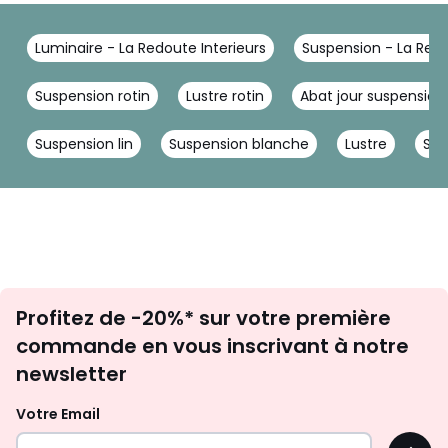
Luminaire - La Redoute Interieurs
Suspension - La Redo
Suspension rotin
Lustre rotin
Abat jour suspension
Suspension lin
Suspension blanche
Lustre
Su
Inscription
Profitez de -20%* sur votre première
newsletter
commande en vous inscrivant à notre
newsletter
Votre Email
OK