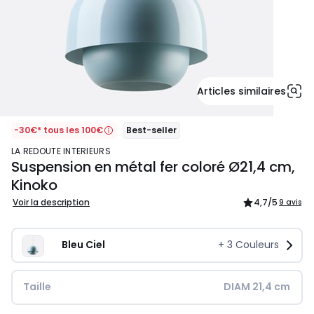
Articles similaires
-30€* tous les 100€
Best-seller
LA REDOUTE INTERIEURS
Suspension en métal fer coloré Ø21,4 cm,
Kinoko
Voir la description
4,7
/5
9 avis
Bleu Ciel
+
3
Couleurs
Taille
DIAM 21,4 cm