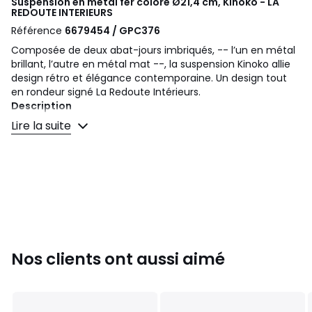
Suspension en métal fer coloré Ø21,4 cm, Kinoko - LA
REDOUTE INTERIEURS
Référence
6679454 / GPC376
Composée de deux abat-jours imbriqués, -- l’un en métal
brillant, l’autre en métal mat --, la suspension Kinoko allie
design rétro et élégance contemporaine. Un design tout
en rondeur signé La Redoute Intérieurs.
Description
• Double abat-jour en fer finition peinture époxy. 1 abat-
Lire la suite
jour avec finition brillante, l'autre avec finition mate
• Douille E14 pour ampoule LED de 4W max (non fournie)
Dimensions
• Diamètre : 10,5/21,4 cm
• Hauteur : 101 cm
• Abat-jour : Ø10,5/21,4 x H15,6 cm
Dimensions et poids des colis
1 colis
Nos clients ont aussi aimé
• L28 x H27 x P27 cm, 1,5 kg
Couleurs
Bleu Ciel, Vert, Bordeaux, Bronze