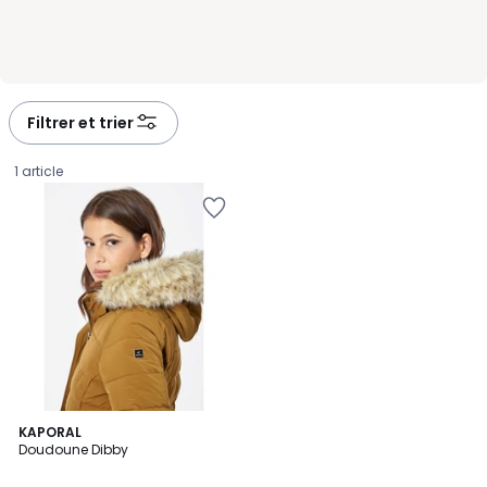
Filtrer et trier
1 article
4,6
KAPORAL
/ 5
Doudoune Dibby
54,95