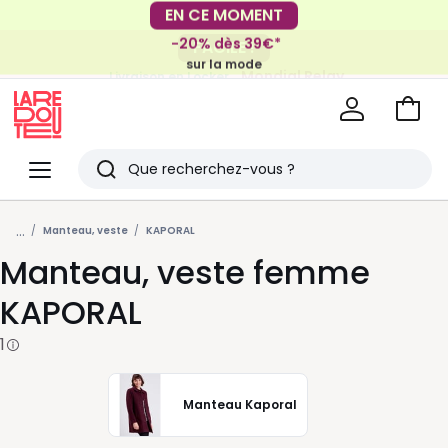
EN CE MOMENT
-20% dès 39€*
FACILE !
sur la mode
Mondial Relay
Livraison en Locker
pour vos petits articles
Voir
mon
La
panie
Redoute
Menu
Rechercher
Derniers
...
articles
Manteau, veste
KAPORAL
Manteau, veste femme
vus
KAPORAL
1
Manteau Kaporal