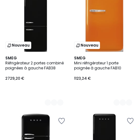
Nouveau
Nouveau
3
SMEG
4
SMEG
Réfrigérateur 2 portes combiné
Mini réfrigérateur 1 porte
Couleurs
Couleurs
poignées à gauche FAB38
poignée à gauche FAB10
2729,20 €
1123,24 €