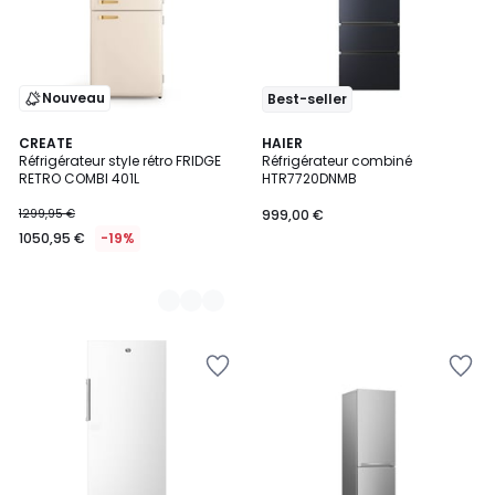
Nouveau
Best-seller
11
CREATE
HAIER
Réfrigérateur style rétro FRIDGE
Réfrigérateur combiné
Couleurs
RETRO COMBI 401L
HTR7720DNMB
1299,95 €
999,00 €
1050,95 €
-19%