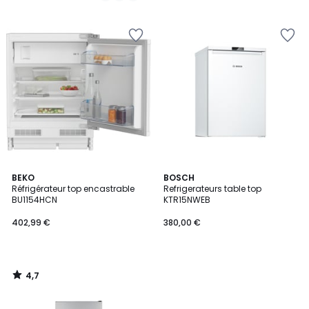
4,7
BEKO
BOSCH
/ 5
Réfrigérateur top encastrable
Refrigerateurs table top
BU1154HCN
KTR15NWEB
402,99 €
380,00 €
4,7
/
5