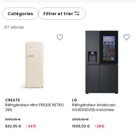
-
-
défiler
défiler
à
à
Catégories
Filtrer et trier
gauche
droite
317 articles
4,7
11
CREATE
LG
/ 5
Réfrigérateur rétro FRIDGE RETRO
Réfrigérateur Américain
Couleurs
281L
GSXE90EVDD InstaView
830,95
1099,95 €
2699,00 €
€
830,95 €
-24%
1999,00 €
-26%
au
lieu