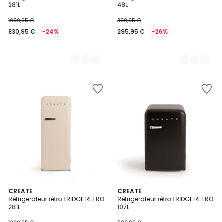
281L
48L
1099,95 €
399,95 €
830,95 €
-24%
295,95 €
-26%
11
CREATE
10
CREATE
Réfrigérateur rétro FRIDGE RETRO
Réfrigérateur rétro FRIDGE RETRO
Couleurs
Couleurs
281L
107L