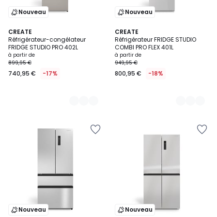
Nouveau
Nouveau
6
CREATE
5
CREATE
Réfrigérateur-congélateur
Réfrigérateur FRIDGE STUDIO
Couleurs
Couleurs
FRIDGE STUDIO PRO 402L
COMBI PRO FLEX 401L
à partir de
à partir de
899,95 €
949,95 €
740,95 €
-17%
800,95 €
-18%
Nouveau
Nouveau