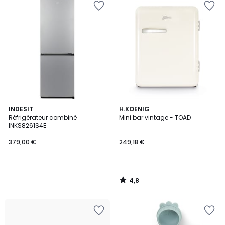
4,8
INDESIT
H.KOENIG
/ 5
Réfrigérateur combiné
Mini bar vintage - TOAD
INKS8261S4E
379,00 €
249,18 €
4,8
/
5