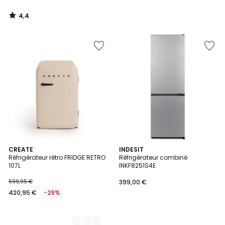
4,4
/
5
10
CREATE
INDESIT
Réfrigérateur rétro FRIDGE RETRO
Réfrigérateur combiné
Couleurs
107L
INKF8251S4E
599,95 €
399,00 €
420,95 €
-29%