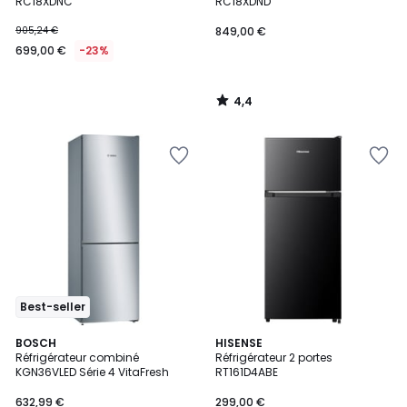
RC18XDNC
RC18XDND
905,24 €
849,00 €
699,00 €
-23%
4,4
/
5
Best-seller
4,5
BOSCH
HISENSE
/ 5
Réfrigérateur combiné
Réfrigérateur 2 portes
KGN36VLED Série 4 VitaFresh
RT161D4ABE
632,99 €
299,00 €