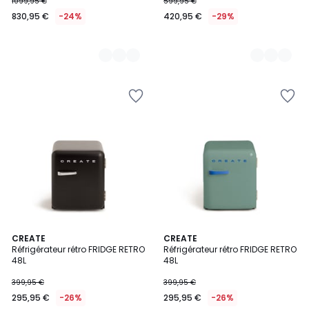
1099,95 €
599,95 €
830,95 €
-24%
420,95 €
-29%
10
CREATE
10
CREATE
Réfrigérateur rétro FRIDGE RETRO
Réfrigérateur rétro FRIDGE RETRO
Couleurs
Couleurs
48L
48L
399,95 €
399,95 €
295,95 €
-26%
295,95 €
-26%