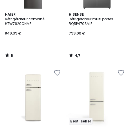
5
4,7
HAIER
HISENSE
/
/ 5
Réfrigérateur combiné
Réfrigérateur multi portes
5
HTW7620CNMP
RQ5P470SMIE
849,99 €
799,00 €
5
4,7
/
/
5
5
Best-seller