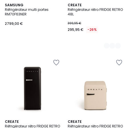
SAMSUNG
10
CREATE
Réfrigérateur multi portes
Réfrigérateur rétro FRIDGE RETRO
Couleurs
RM70F63NER
48L
2799,00 €
399,95 €
295,95 €
-26%
10
CREATE
10
CREATE
Réfrigérateur rétro FRIDGE RETRO
Réfrigérateur rétro FRIDGE RETRO
Couleurs
Couleurs