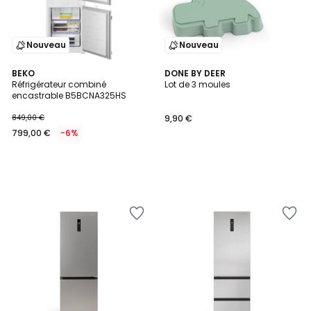
Nouveau
Nouveau
BEKO
DONE BY DEER
Réfrigérateur combiné
Lot de 3 moules
encastrable B5BCNA325HS
849,00 €
9,90 €
799,00 €
-6%