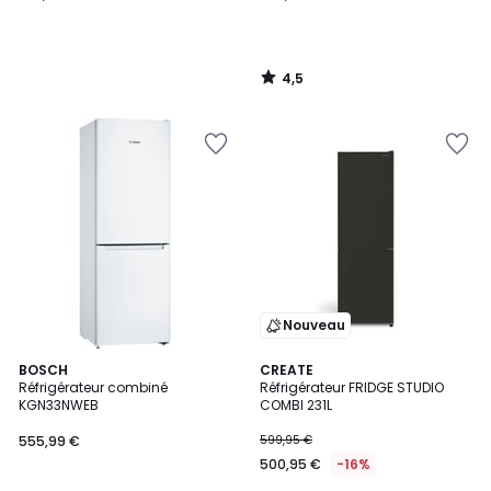
4,5
/
5
Nouveau
4,4
BOSCH
CREATE
/ 5
Réfrigérateur combiné
Réfrigérateur FRIDGE STUDIO
KGN33NWEB
COMBI 231L
555,99 €
599,95 €
500,95 €
-16%