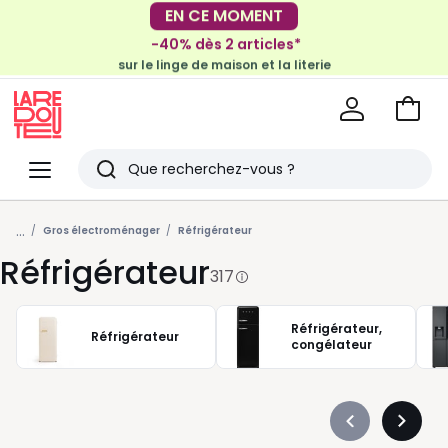
-40% dès 2 articles*
sur le linge de maison et la literie
EN CE MOMENT
-30€ tous les 100€*
sur le meuble & la déco
Voir
mon
La
panie
Redoute
Menu
Rechercher
Derniers
...
articles
Gros électroménager
Réfrigérateur
Réfrigérateur
vus
317
Réfrigérateur,
Réfrigérateur
congélateur
Précédent
Suivan