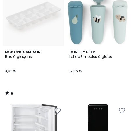
5
MONOPRIX MAISON
DONE BY DEER
/
Bac à glaçons
Lot de 3 moules à glace
5
3,09 €
12,95 €
5
/
5