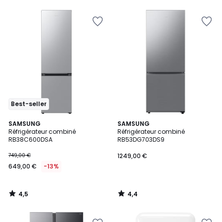
5
Best-seller
4,5
4,4
SAMSUNG
SAMSUNG
/ 5
/ 5
Réfrigérateur combiné
Réfrigérateur combiné
RB38C600DSA
RB53DG703DS9
749,00 €
1249,00 €
649,00 €
-13%
4,5
4,4
/
/
5
5