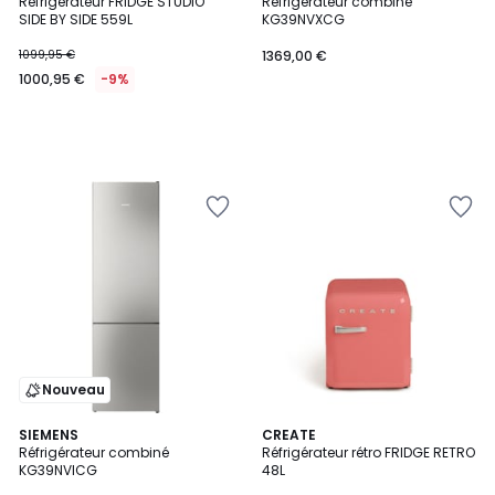
Réfrigérateur FRIDGE STUDIO
Réfrigérateur combiné
SIDE BY SIDE 559L
KG39NVXCG
1099,95 €
1369,00 €
1000,95 €
-9%
Nouveau
SIEMENS
10
CREATE
Réfrigérateur combiné
Réfrigérateur rétro FRIDGE RETRO
Couleurs
KG39NVICG
48L