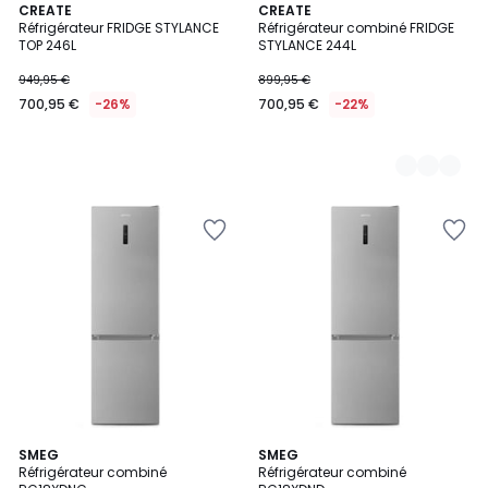
CREATE
2
CREATE
Réfrigérateur FRIDGE STYLANCE
Réfrigérateur combiné FRIDGE
Couleurs
TOP 246L
STYLANCE 244L
949,95 €
899,95 €
700,95 €
-26%
700,95 €
-22%
4,4
SMEG
SMEG
/ 5
Réfrigérateur combiné
Réfrigérateur combiné