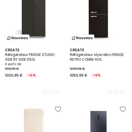
Nouveau
Nouveau
5
CREATE
11
CREATE
Réfrigérateur FRIDGE STUDIO
Réfrigérateur style rétro FRIDGE
Couleurs
Couleurs
SIDE BY SIDE 550L
RETRO COMBI 401L
à partir de
1199,95 €
1299,95 €
1000,95 €
-16%
1050,95 €
-19%