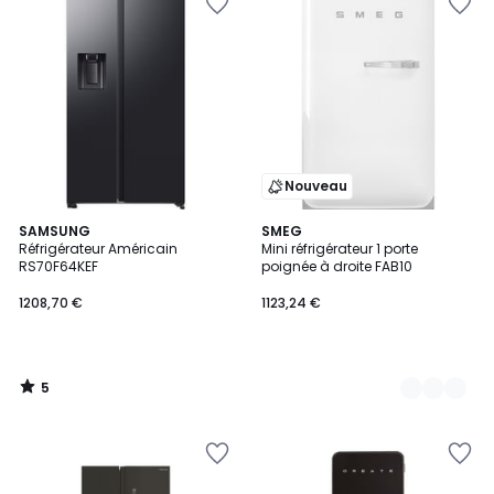
Nouveau
5
SAMSUNG
2
SMEG
/
Réfrigérateur Américain
Mini réfrigérateur 1 porte
Couleurs
5
RS70F64KEF
poignée à droite FAB10
1208,70 €
1123,24 €
5
/
5