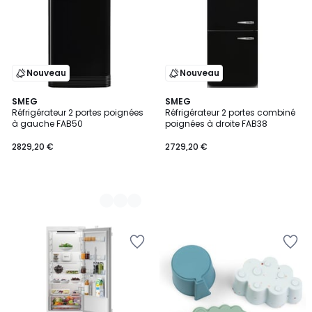
Nouveau
Nouveau
5
SMEG
SMEG
Réfrigérateur 2 portes poignées
Réfrigérateur 2 portes combiné
Couleurs
à gauche FAB50
poignées à droite FAB38
2829,20 €
2729,20 €