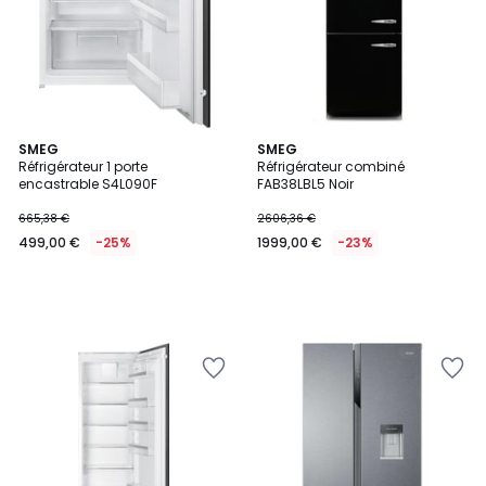
SMEG
SMEG
Réfrigérateur 1 porte
Réfrigérateur combiné
encastrable S4L090F
FAB38LBL5 Noir
665,38 €
2606,36 €
499,00 €
-25%
1999,00 €
-23%