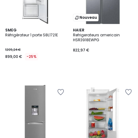
Nouveau
SMEG
HAIER
Réfrigérateur 1 porte S8L1721E
Refrigerateurs americain
HSR3918EWPG
1205,24 €
822,97 €
899,00 €
-25%