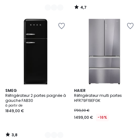
de
4,7
1099,95
/
5
€
24%
de
réduction
appliquée.
3,8
8
SMEG
HAIER
/ 5
Réfrigérateur 2 portes poignée à
Réfrigérateur multi portes
Couleurs
gauche FAB30
HFR79F19EFGK
à partir de
1849,00 €
1799,00 €
1499,00 €
-16%
3,8
/