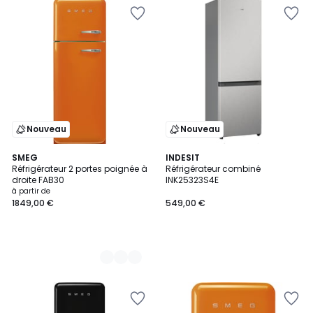
Nouveau
Nouveau
7
SMEG
INDESIT
Réfrigérateur 2 portes poignée à
Réfrigérateur combiné
Couleurs
droite FAB30
INK25323S4E
à partir de
1849,00 €
549,00 €