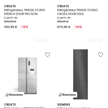
4
CREATE
4
CREATE
Réfrigérateur, FRIDGE STUDIO
Réfrigérateur FRIDGE STUDIO
Couleurs
Couleurs
FRENCH DOOR PRO 509L
CROSS DOOR 503L
à partir de
à partir de
1399,95 €
1199,95 €
1130,95 €
-19%
970,95 €
-20%
Nouveau
Nouveau
CREATE
SIEMENS