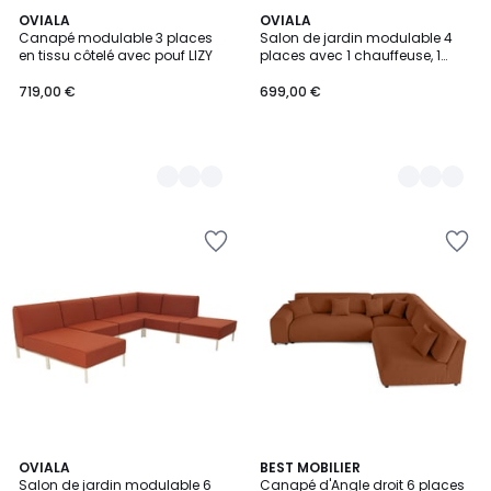
2
OVIALA
3
OVIALA
Canapé modulable 3 places
Salon de jardin modulable 4
Couleurs
Couleurs
en tissu côtelé avec pouf LIZY
places avec 1 chauffeuse, 1
fauteuil d'angle, 1 méridienne et
1 pouf, PATIO
719,00 €
699,00 €
3
OVIALA
6
BEST MOBILIER
Salon de jardin modulable 6
Canapé d'Angle droit 6 places