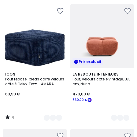
au
lieu
de
69,99
€
29%
de
réduction
appliquée.
Prix exclusif
4
10
ICON
4
LA REDOUTE INTERIEURS
/
Pouf repose-pieds carré velours
Pouf, velours côtelé vintage, L83
Couleurs
Couleurs
5
côtelé Oeko-Tex® - AMARA
cm, Nuria
69,99 €
479,00 €
360,20 €
4
/
5