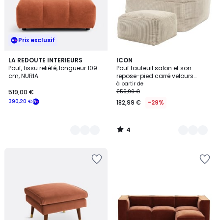
Prix exclusif
4
3
LA REDOUTE INTERIEURS
8
ICON
/
Pouf, tissu reliéfé, longueur 109
Pouf fauteuil salon et son
Couleurs
Couleurs
5
cm, NURIA
repose-pied carré velours
côtelé Oeko-Tex® - NATALIA
à partir de
519,00 €
259,99 €
390,20 €
182,99 €
-29%
4
/
5