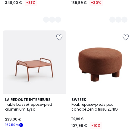
349,00 €
-31%
139,99 €
-30%
2
LA REDOUTE INTERIEURS
4
SWEEEK
Table basse/repose-pied
Pouf, repose-pieds pour
Couleurs
Couleurs
aluminium, Lysa
canapé Zenio tissu ZENIO
239,00 €
119,99 €
167,50 €
107,99 €
-10%