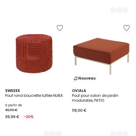
Nouveau
2
SWEEEK
3
OVIALA
Pouf rond bouclette tuftée NUBA
Pouf pour salon de jardin
Couleurs
Couleurs
modulable, PATIO
à partir de
49,99 €
119,00 €
39,99 €
-20%