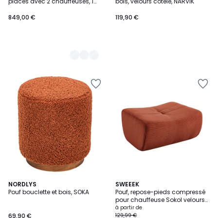
places avec 2 chauffeuses, 1
bois, velours côtelé, NARVIK
fauteuil d'angle, 1 méridienne et
1 pouf, PATIO
849,00 €
119,90 €
5
2,5
NORDLYS
3
SWEEEK
/
/ 5
Pouf bouclette et bois, SOKA
Pouf, repose-pieds compressé
Couleurs
5
pour chauffeuse Sokol velours
côtelé SOKOL
à partir de
69,90 €
129,99 €