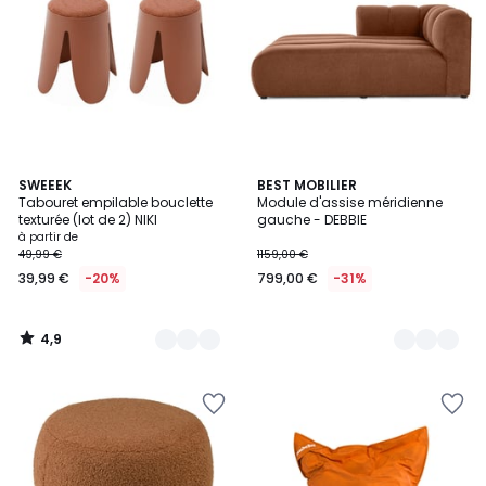
4,9
9
SWEEEK
8
BEST MOBILIER
/ 5
Tabouret empilable bouclette
Module d'assise méridienne
Couleurs
Couleurs
texturée (lot de 2) NIKI
gauche - DEBBIE
à partir de
49,99 €
1159,00 €
39,99 €
-20%
799,00 €
-31%
4,9
/
5