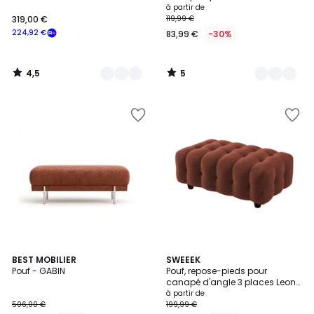
bouclette texturée LEON
à partir de
319,00 €
119,99 €
224,92 €
83,99 €
-30%
4,5
5
/
/
5
5
7
BEST MOBILIER
4
SWEEEK
Pouf - GABIN
Pouf, repose-pieds pour
Couleurs
Couleurs
canapé d'angle 3 places Leon
bouclette texturée LEON
à partir de
506,00 €
199,99 €