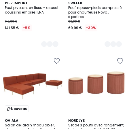
6
PIER IMPORT
3
SWEEEK
Pouf pivotant en tissu - aspect
Pouf, repose-pieds compressé
Couleurs
Couleurs
coussins empilés IENA
pour chauffeuse Nova
bouclette texturée NOVA
à partir de
149,00 €
99,99 €
141,55 €
-5%
69,99 €
-30%
Nouveau
3
OVIALA
NORDLYS
Salon de jardin modulable 5
Set de 3 poufs avec rangement,
Couleurs