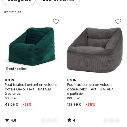
gauche
droite
112 articles
Best-seller
4,6
4
6
ICON
8
ICON
/ 5
/
Pouf fauteuil enfant en velours
Pouf fauteuil salon velours
Couleurs
Couleurs
5
côtelé Oeko-Tex® - NATALIA
côtelé Oeko-Tex® - NATALIA
Prix
à partir de
à partir de
69,99 €
199,99 €
à
49,29 €
-29%
129,99 €
-35%
partir
de
49,29
4,6
4
€
/
/
5
5