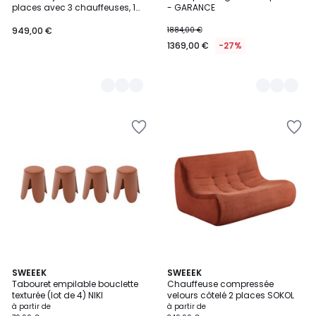
Couleurs
Couleurs
places avec 3 chauffeuses, 1
- GARANCE
fauteuil d'angle, 1 méridienne et
1 pouf, PATIO
949,00 €
1884,00 €
1369,00 €
-27%
4,8
5
9
SWEEEK
3
SWEEEK
/ 5
/
Tabouret empilable bouclette
Chauffeuse compressée
Couleurs
Couleurs
5
texturée (lot de 4) NIKI
velours côtelé 2 places SOKOL
à partir de
à partir de