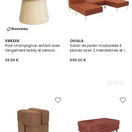
Nouveau
SWEEEK
3
OVIALA
Pouf champignon enfant avec
Salon de jardin modulable 3
Couleurs
rangement teddy et velours
places avec 2 méridiennes et 1
SHROUMY
pouf, PATIO
39,99 €
599,00 €