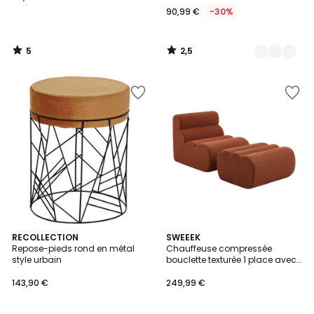
90,99 €
-30%
5
2,5
/
/
5
5
RECOLLECTION
3
SWEEEK
Repose-pieds rond en métal
Chauffeuse compressée
Couleurs
style urbain
bouclette texturée 1 place avec
repose pieds NOVA
143,90 €
249,99 €