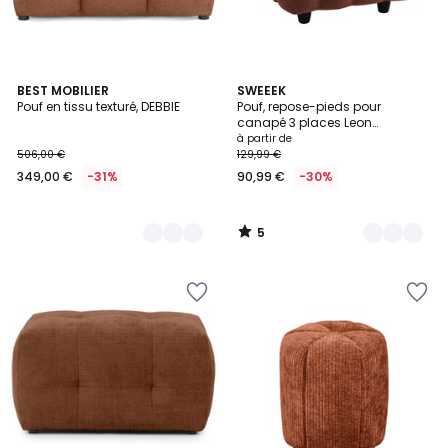
5
8
BEST MOBILIER
5
SWEEEK
/
Pouf en tissu texturé, DEBBIE
Pouf, repose-pieds pour
Couleurs
Couleurs
5
canapé 3 places Leon
bouclette texturée LEON
à partir de
506,00 €
129,99 €
349,00 €
-31%
90,99 €
-30%
5
/
5