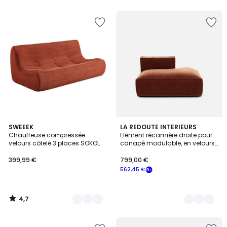
4,7
2
SWEEEK
4
LA REDOUTE INTERIEURS
/ 5
Chauffeuse compressée
Elément récamière droite pour
Couleurs
Couleurs
velours côtelé 3 places SOKOL
canapé modulable, en velours
vintage côtelé, SEVEN
399,99 €
799,00 €
562,45 €
4,7
/
5