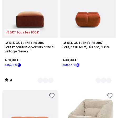
-30€* tous les 100€
4
4
LA REDOUTE INTERIEURS
3
LA REDOUTE INTERIEURS
/
Pouf modulable, velours côtelé
Pouf, tissu relief, L83 cm, Nuria
Couleurs
Couleurs
5
vintage, Seven
479,00 €
499,00 €
336,92 €
350,44 €
4
/
5