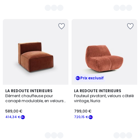
Prix exclusif
4
LA REDOUTE INTERIEURS
4
LA REDOUTE INTERIEURS
Elément chauffeuse pour
Fauteuil pivotant, velours côtelé
Couleurs
Couleurs
canapé modulable, en velours
vintage, Nuria
côtelé vintage, SEVEN
589,00 €
799,00 €
414,34 €
720,15 €