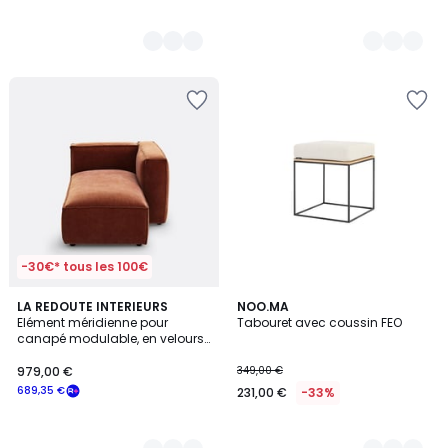
-30€* tous les 100€
4
LA REDOUTE INTERIEURS
7
NOO.MA
Elément méridienne pour
Tabouret avec coussin FEO
Couleurs
Couleurs
canapé modulable, en velours
côtelé vintage, SEVEN
979,00 €
349,00 €
689,35 €
231,00 €
-33%