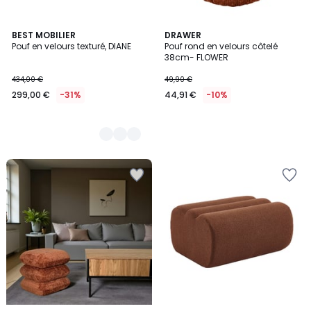
4
BEST MOBILIER
DRAWER
Pouf en velours texturé, DIANE
Pouf rond en velours côtelé
Couleurs
38cm- FLOWER
434,00 €
49,90 €
299,00 €
-31%
44,91 €
-10%