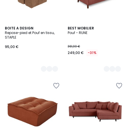
3
BOITE A DESIGN
6
BEST MOBILIER
Repose-pied et Pouf en tissu,
Pouf - RUNE
Couleurs
Couleurs
STAPLE
95,00 €
361,00 €
249,00 €
-31%