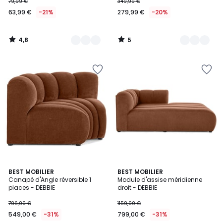
79,99 €
349,99 €
63,99 €
-21%
279,99 €
-20%
4,8
5
/
/
5
5
8
BEST MOBILIER
8
BEST MOBILIER
Canapé d'Angle réversible 1
Module d'assise méridienne
Couleurs
Couleurs
places - DEBBIE
droit - DEBBIE
796,00 €
1159,00 €
549,00 €
-31%
799,00 €
-31%