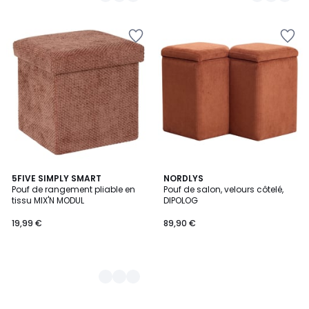
3
5FIVE SIMPLY SMART
NORDLYS
Pouf de rangement pliable en
Pouf de salon, velours côtelé,
Couleurs
tissu MIX'N MODUL
DIPOLOG
19,99 €
89,90 €