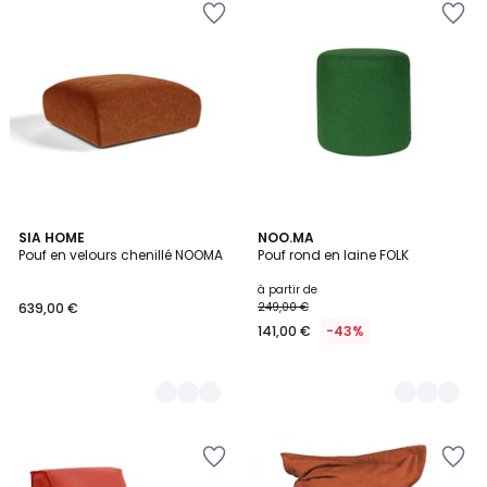
2
SIA HOME
3
NOO.MA
Pouf en velours chenillé NOOMA
Pouf rond en laine FOLK
Couleurs
Couleurs
à partir de
639,00 €
249,00 €
141,00 €
-43%