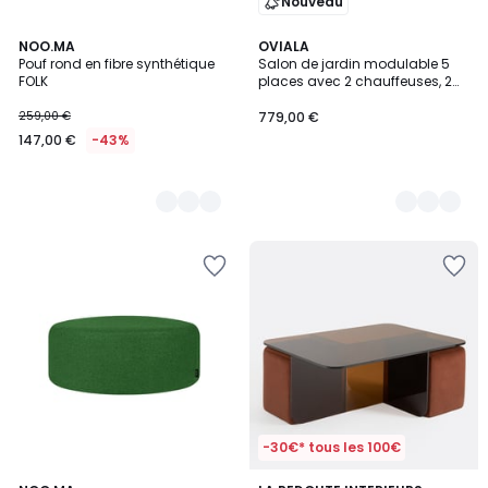
Nouveau
8
NOO.MA
3
OVIALA
Pouf rond en fibre synthétique
Salon de jardin modulable 5
Couleurs
Couleurs
FOLK
places avec 2 chauffeuses, 2
fauteuils d'angle et un pouf,
PATIO
259,00 €
779,00 €
147,00 €
-43%
-30€* tous les 100€