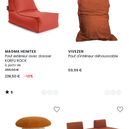
5
5
MAGMA HEIMTEX
3
VIVEZEN
/
Pouf extérieur avec dossier
Pouf d'intérieur déhoussable
Couleurs
Couleurs
5
KORFU ROCK
à partir de
265,00 €
59,99 €
238,50 €
-10%
5
/
5