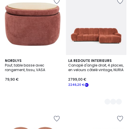
NORDLYS
4
LA REDOUTE INTERIEURS
Pouf, table basse avec
Canapé d'angle droit, 4 places,
Couleurs
rangement, tissu, VASA
en velours côtelé vintage, NURIA
79,90 €
2799,00 €
2246,20 €