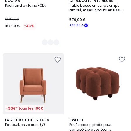
8
NOO.MA
LA REDOUTE INTERIEURS
Pouf rond en laine FOLK
Table basse en verre trempé
Couleurs
ambré, et ses 2 poufs en tissu,
DELLA
329,00 €
579,00 €
408,30 €
187,00 €
-43%
-30€* tous les 100€
4,5
5
7
LA REDOUTE INTERIEURS
4
SWEEEK
/ 5
/
Fauteuil, en velours, (Y)
Pouf, repose-pieds pour
Couleurs
Couleurs
5
canapé 2 places Leon