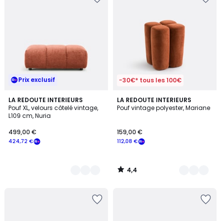
Prix exclusif
-30€* tous les 100€
4,4
4
LA REDOUTE INTERIEURS
3
LA REDOUTE INTERIEURS
/ 5
Pouf XL, velours côtelé vintage,
Pouf vintage polyester, Mariane
Couleurs
Couleurs
L109 cm, Nuria
499,00 €
159,00 €
424,72 €
112,08 €
4,4
/
5