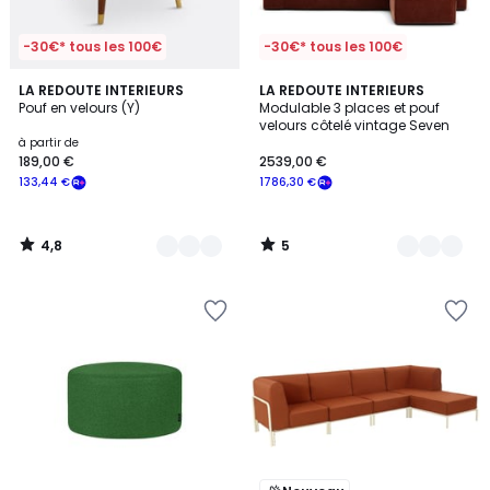
-30€* tous les 100€
-30€* tous les 100€
4,8
5
6
LA REDOUTE INTERIEURS
4
LA REDOUTE INTERIEURS
/ 5
/
Pouf en velours (Y)
Modulable 3 places et pouf
Couleurs
Couleurs
5
velours côtelé vintage Seven
à partir de
189,00 €
2539,00 €
133,44 €
1786,30 €
4,8
5
/
/
5
5