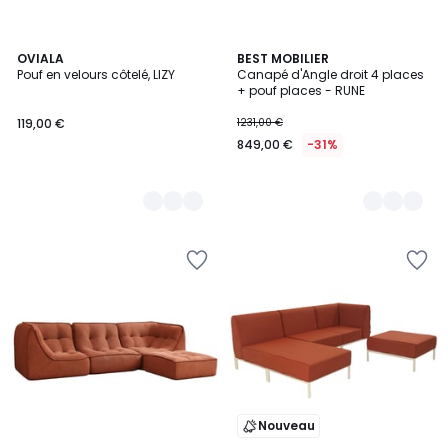
2
OVIALA
6
BEST MOBILIER
Pouf en velours côtelé, LIZY
Canapé d'Angle droit 4 places
Couleurs
Couleurs
+ pouf places - RUNE
119,00 €
1231,00 €
849,00 €
-31%
Nouveau