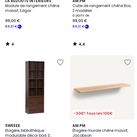
4
4,4
LA REDOUTE INTERIEURS
AM.PM
/
/ 5
Module de rangement chêne
Cube de rangement chêne Box,
5
massif, Edgar
2 modèles
à partir de
99,00 €
99,00 €
84,31 €
84,31 €
4
4,4
/
/
5
5
-30€* tous les 100€
5
3,9
3
SWEEEK
AM.PM
/
/ 5
Etagère, bibliothèque
Étagère murale chêne massif,
Couleurs
5
modulable décor bois 3
Jacobson