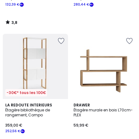
132,39 €
280,44 €
3,8
/
5
-30€* tous les 100€
4,1
LA REDOUTE INTERIEURS
DRAWER
/ 5
Étagère bibliothèque de
Étagère murale en bois L70cm-
rangement, Compo
PLEX
359,00 €
59,99 €
252,56 €