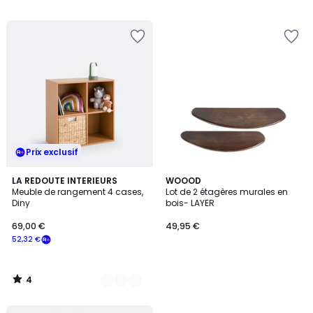
5
5
Prix exclusif
4
3
LA REDOUTE INTERIEURS
WOOOD
/
Meuble de rangement 4 cases,
Lot de 2 étagères murales en
Couleurs
5
Diny
bois- LAYER
69,00 €
49,95 €
52,32 €
4
/
5