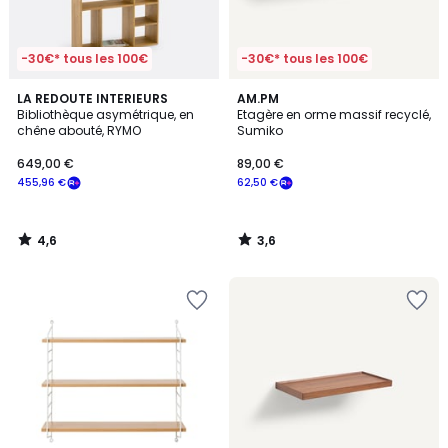
-30€* tous les 100€
-30€* tous les 100€
4,6
3,6
LA REDOUTE INTERIEURS
AM.PM
/ 5
/ 5
Bibliothèque asymétrique, en
Etagère en orme massif recyclé,
chêne abouté, RYMO
Sumiko
649,00 €
89,00 €
455,96 €
62,50 €
4,6
3,6
/
/
5
5