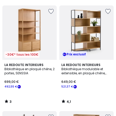
5
5
Prix exclusif
-30€* tous les 100€
3
4,1
LA REDOUTE INTERIEURS
LA REDOUTE INTERIEURS
/
/ 5
Bibliothèque en plaqué chêne, 2
Bibliothèque modulable et
5
portes, SENSSIA
extensible, en plaqué chêne,
VOLGA
699,00 €
649,00 €
492,55 €
521,37 €
3
4,1
/
/
5
5