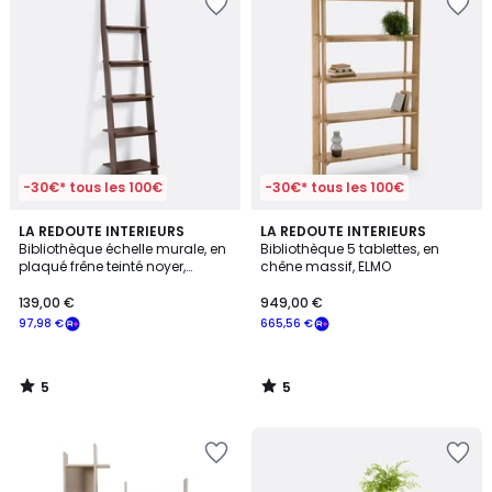
-30€* tous les 100€
-30€* tous les 100€
5
5
LA REDOUTE INTERIEURS
LA REDOUTE INTERIEURS
/
/
Bibliothèque échelle murale, en
Bibliothèque 5 tablettes, en
5
5
plaqué frêne teinté noyer,
chêne massif, ELMO
DOMENO
139,00 €
949,00 €
97,98 €
665,56 €
5
5
/
/
5
5