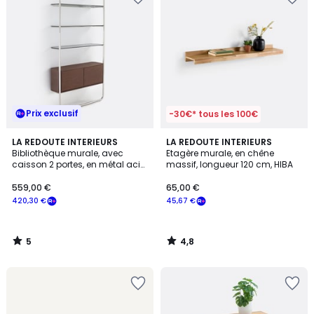
Prix exclusif
-30€* tous les 100€
5
4,8
LA REDOUTE INTERIEURS
LA REDOUTE INTERIEURS
/
/ 5
Bibliothèque murale, avec
Etagère murale, en chêne
5
caisson 2 portes, en métal acier
massif, longueur 120 cm, HIBA
chromé, GIORGIO
559,00 €
65,00 €
420,30 €
45,67 €
5
4,8
/
/
5
5