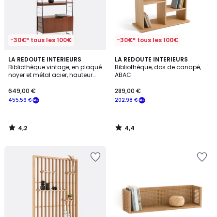
-30€* tous les 100€
-30€* tous les 100€
4,2
4,4
LA REDOUTE INTERIEURS
LA REDOUTE INTERIEURS
/ 5
/ 5
Bibliothèque vintage, en plaqué
Bibliothèque, dos de canapé,
noyer et métal acier, hauteur
ABAC
190 cm, WATFORD
649,00 €
289,00 €
455,56 €
202,98 €
4,2
4,4
/
/
5
5