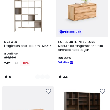
Prix exclusif
5
3,5
2
DRAWER
LA REDOUTE INTERIEURS
/
/ 5
Étagère en bois H188cm- MAKO
Module de rangement 2 tiroirs
Couleurs
5
chêne et hêtre Edgar
à partir de
269,99 €
199,00 €
169,49 €
242,99 €
-10%
5
3,5
/
/
5
5