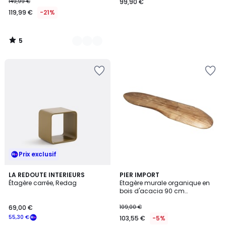
KOMPO
149,99 €
99,90 €
119,99 €
-21%
5
/
5
Prix exclusif
LA REDOUTE INTERIEURS
PIER IMPORT
Étagère carrée, Redag
Etagère murale organique en
bois d'acacia 90 cm
MELBOURNE
69,00 €
109,00 €
55,30 €
103,55 €
-5%