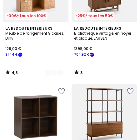
-30€* tous les 100€
-25€* tous les 50€
4,8
3
2
LA REDOUTE INTERIEURS
LA REDOUTE INTERIEURS
/ 5
/
Meuble de rangement 9 cases,
Bibliothèque vintage, en noyer
Couleurs
5
Diny
et plaqué, LARSEN
129,00 €
1399,00 €
91,44 €
704,92 €
4,8
3
/
/
5
5