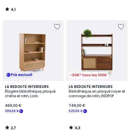
4,1
/
5
Prix exclusif
-30€* tous les 100€
2,7
4,3
LA REDOUTE INTERIEURS
LA REDOUTE INTERIEURS
/ 5
/ 5
Étagère bibliothèque, plaqué
Bibliothèque, en plaqué noyer et
chêne et rotin, Loris
cannage de rotin, REDPOP
469,00 €
749,00 €
399,69 €
525,56 €
2,7
4,3
/
/