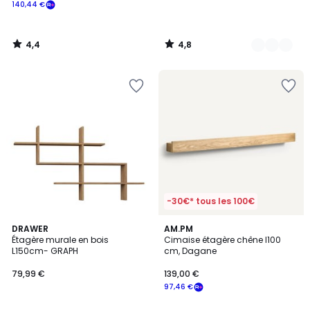
140,44 €
4,4
4,8
/
/
5
5
-30€* tous les 100€
4,6
DRAWER
AM.PM
/ 5
Étagère murale en bois
Cimaise étagère chêne l100
L150cm- GRAPH
cm, Dagane
79,99 €
139,00 €
97,46 €