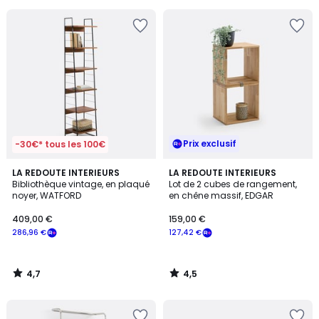
pour
payer
à
la
place
27,55
€.
Prix exclusif
-30€* tous les 100€
4,7
4,5
LA REDOUTE INTERIEURS
LA REDOUTE INTERIEURS
/ 5
/ 5
Bibliothèque vintage, en plaqué
Lot de 2 cubes de rangement,
noyer, WATFORD
en chêne massif, EDGAR
409,00 €
159,00 €
286,96 €
127,42 €
4,7
4,5
/
/
5
5