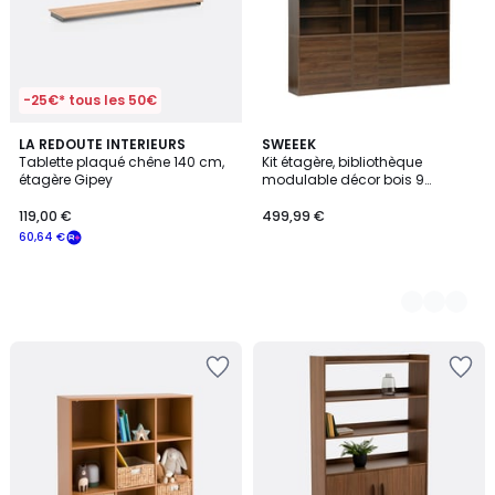
-25€* tous les 50€
LA REDOUTE INTERIEURS
2
SWEEEK
Tablette plaqué chêne 140 cm,
Kit étagère, bibliothèque
Couleurs
étagère Gipey
modulable décor bois 9
éléments KOMPO
119,00 €
499,99 €
60,64 €