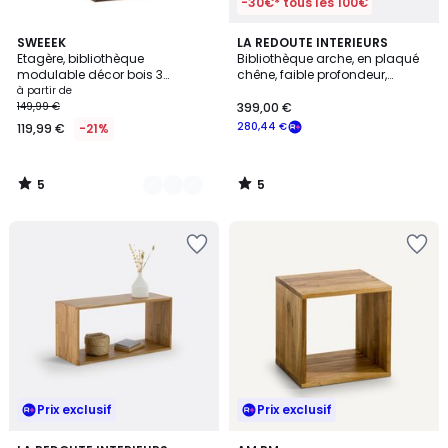
-30€* tous les 100€
5
5
2
SWEEEK
LA REDOUTE INTERIEURS
/
/
Etagère, bibliothèque
Bibliothèque arche, en plaqué
Couleurs
5
5
modulable décor bois 3
chêne, faible profondeur,
éléments - 2 portes 5 étagères
MATHÉO
à partir de
KOMPO
149,99 €
399,00 €
280,44 €
119,99 €
-21%
5
5
/
/
5
5
Prix exclusif
Prix exclusif