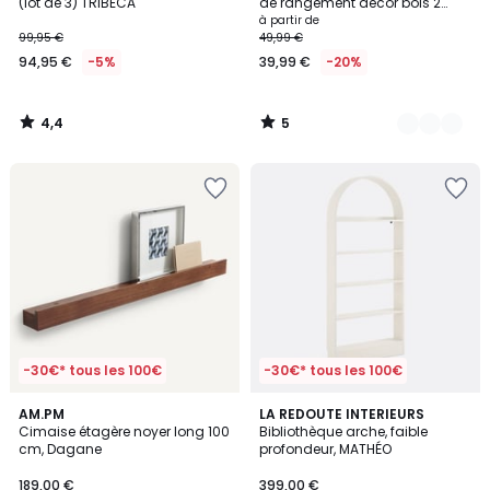
5
(lot de 3) TRIBECA
de rangement décor bois 2
étagères KOMPO
à partir de
99,95 €
49,99 €
94,95 €
-5%
39,99 €
-20%
4,4
5
/
/
5
5
-30€* tous les 100€
-30€* tous les 100€
3,8
AM.PM
LA REDOUTE INTERIEURS
/ 5
Cimaise étagère noyer long 100
Bibliothèque arche, faible
cm, Dagane
profondeur, MATHÉO
189,00 €
399,00 €