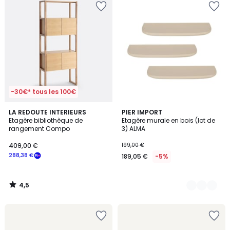
-30€* tous les 100€
4,5
LA REDOUTE INTERIEURS
3
PIER IMPORT
/ 5
Etagère bibliothèque de
Etagère murale en bois (lot de
Couleurs
rangement Compo
3) ALMA
409,00 €
199,00 €
288,38 €
189,05 €
-5%
4,5
/
5