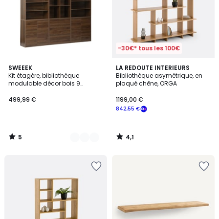
-30€* tous les 100€
5
4,1
2
SWEEEK
LA REDOUTE INTERIEURS
/
/ 5
Kit étagère, bibliothèque
Bibliothèque asymétrique, en
Couleurs
5
modulable décor bois 9
plaqué chêne, ORGA
éléments KOMPO
499,99 €
1199,00 €
842,55 €
5
4,1
/
/
5
5