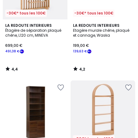
-30€* tous les 100€
-30€* tous les 100€
4,4
4,2
LA REDOUTE INTERIEURS
LA REDOUTE INTERIEURS
/ 5
/ 5
Étagère de séparation plaqué
Etagère murale chêne, plaqué
chêne, L120 cm, MINEVA
et cannage, Waska
699,00 €
199,00 €
491,38 €
139,63 €
4,4
4,2
/
/
5
5