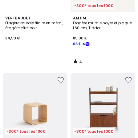
-30€* tous les 100€
4
VERTBAUDET
AM.PM
/
Etagère murale filaire en métal,
Etagère murale noyer et plaqué
5
étagère effet bois
L60 cm, Tidder
34,99 €
89,00 €
62,41 €
4
/
5
-30€* tous les 100€
-30€* tous les 100€