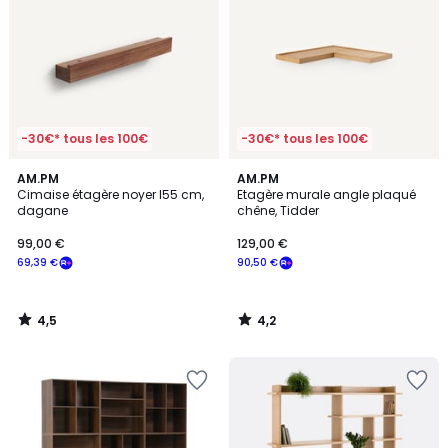
-30€* tous les 100€
-30€* tous les 100€
4,5
4,2
AM.PM
AM.PM
/ 5
/ 5
Cimaise étagère noyer l55 cm,
Etagère murale angle plaqué
dagane
chêne, Tidder
99,00 €
129,00 €
69,39 €
90,50 €
4,5
4,2
/
/
5
5