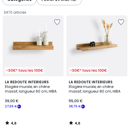
gauche
droite
3470 articles
-30€* tous les 100€
-30€* tous les 100€
4,6
4,6
LA REDOUTE INTERIEURS
LA REDOUTE INTERIEURS
/ 5
/ 5
Etagère murale, en chêne
Etagère murale, en chêne
massif, longueur 60 cm, HIBA
massif, longueur 80 cm, HIBA
39,00
39,00 €
55,00 €
€
27,55 €
38,75 €
souscrivez
à
notre
4,6
4,6
programme
/
/
5
5