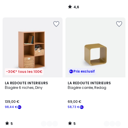
4,6
/
5
Prix exclusif
-30€* tous les 100€
5
5
2
LA REDOUTE INTERIEURS
2
LA REDOUTE INTERIEURS
/
/
Étagère 6 niches, Diny
Étagère carrée, Redag
Couleurs
Couleurs
5
5
139,00 €
69,00 €
98,44 €
58,73 €
5
5
/
/