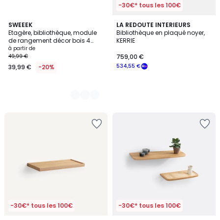
-30€* tous les 100€
3
SWEEEK
LA REDOUTE INTERIEURS
Etagère, bibliothèque, module
Bibliothèque en plaqué noyer,
Couleurs
de rangement décor bois 4
KERRIE
compartiments KOMPO
à partir de
49,99 €
759,00 €
534,55 €
39,99 €
-20%
-30€* tous les 100€
-30€* tous les 100€