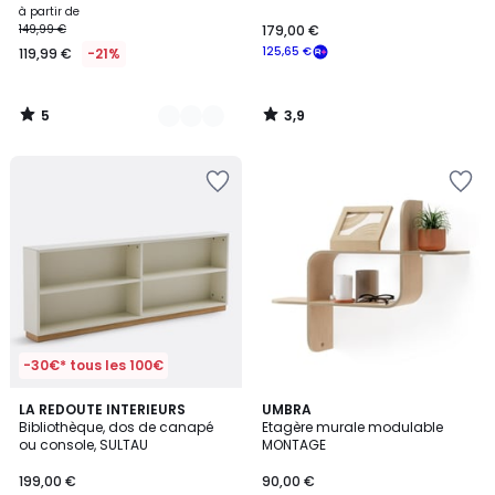
éléments - 3 tiroirs 8 niches
à partir de
KOMPO
149,99 €
179,00 €
125,65 €
119,99 €
-21%
5
3,9
/
/
5
5
-30€* tous les 100€
4,4
4,8
LA REDOUTE INTERIEURS
4
UMBRA
/ 5
/ 5
Bibliothèque, dos de canapé
Etagère murale modulable
Couleurs
ou console, SULTAU
MONTAGE
199,00 €
90,00 €