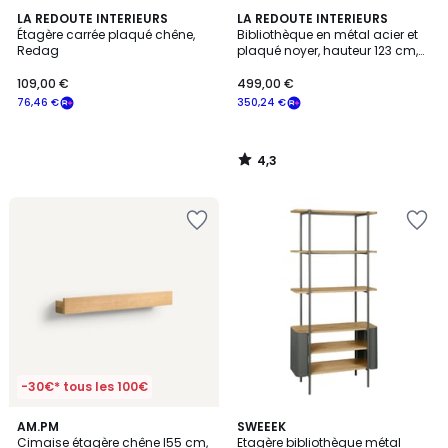
4,3
LA REDOUTE INTERIEURS
LA REDOUTE INTERIEURS
/ 5
Étagère carrée plaqué chêne,
Bibliothèque en métal acier et
Redag
plaqué noyer, hauteur 123 cm,
WATFORD
109,00 €
499,00 €
76,46 €
350,24 €
4,3
/
5
-30€* tous les 100€
4,6
5
AM.PM
3
SWEEEK
/ 5
/
Cimaise étagère chêne l55 cm,
Etagère bibliothèque métal