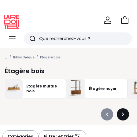
Voir
mon
La
panie
Redoute
Menu
Rechercher
Derniers
...
articles
Bibliothèque
Étagère bois
vus
Étagère bois
Étagère murale
Étagère noyer
bois
Précédent
Suivan
-
-
défiler
défiler
à
à
Catégories
Filtrer et trier