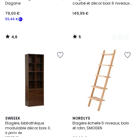
Couleurs
5
Dagane
courbé et décor bois 6 niveaux
MOLTO
79,00 €
149,99 €
55,46 €
4,6
5
/
/
5
5
5
2
SWEEEK
NORDLYS
/
Etagère, bibliothèque
Etagère échelle 5 niveaux, bois
Couleurs
5
modulable décor bois 3
et rotin, SMOGEN
éléments - 2 portes 8 niches
à partir de