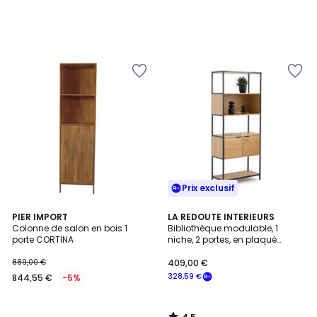
Prix exclusif
4,5
PIER IMPORT
LA REDOUTE INTERIEURS
/ 5
Colonne de salon en bois 1
Bibliothèque modulable, 1
porte CORTINA
niche, 2 portes, en plaqué
chêne, VOLGA
889,00 €
409,00 €
328,59 €
844,55 €
-5%