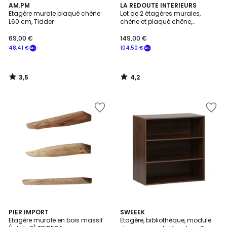
3,5
4,2
AM.PM
LA REDOUTE INTERIEURS
/ 5
/ 5
Etagère murale plaqué chêne
Lot de 2 étagères murales,
L60 cm, Tidder
chêne et plaqué chêne,
BUISSEAU
69,00 €
149,00 €
48,41 €
104,50 €
3,5
4,2
/
/
5
5
4,4
5
PIER IMPORT
3
SWEEEK
/ 5
/
Etagère murale en bois massif
Etagère, bibliothèque, module
Couleurs