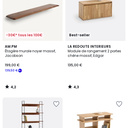
-30€* tous les 100€
Best-seller
4,2
4,3
AM.PM
LA REDOUTE INTERIEURS
/ 5
/ 5
Étagère murale noyer massif,
Module de rangement 2 portes
Jacobson
chêne massif, Edgar
199,00 €
135,00 €
139,50 €
4,2
4,3
/
/
5
5