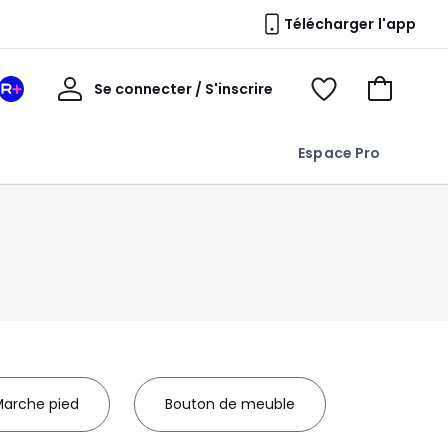
Télécharger l'app
Mon
Se connecter / S'inscrire
Mon
Voir
Voir
compte
espace
mes
mon
La
favoris
panier
Espace Pro
Redoute
+
arche pied
Bouton de meuble