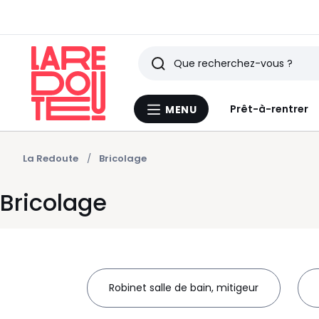
Rechercher
Derniers
Prêt-à-rentrer
MENU
Menu
articles
La
Redoute
vus
La Redoute
Bricolage
Bricolage
Robinet salle de bain, mitigeur