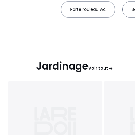
Porte rouleau wc
B
Jardinage
Voir tout