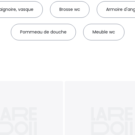
aignoire, vasque
Brosse wc
Armoire d'ang
Pommeau de douche
Meuble wc