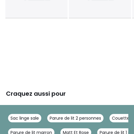
Craquez aussi pour
Sac linge sale
Parure de lit 2 personnes
Couette l
Parure de lit marron
Matt Et Rose
Parure de lit 1 p