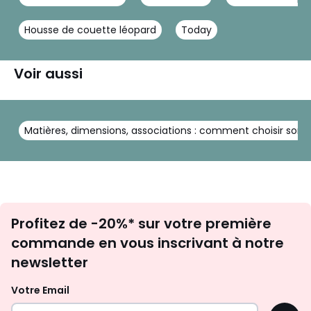
Housse de couette léopard
Today
Voir aussi
Matières, dimensions, associations : comment choisir son li
Inscription
Profitez de -20%* sur votre première
newsletter
commande en vous inscrivant à notre
newsletter
Votre Email
OK