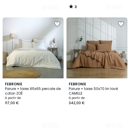
129,00
3
€.
/
5
4
FEBRONIE
3
FEBRONIE
Parure + taies 65x65 percale de
Parure + taies 50x70 lin lavé
Couleurs
Couleurs
coton ZOÉ
CAMILLE
à partir de
à partir de
117,00 €
342,00 €