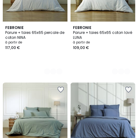
4
FEBRONIE
3
FEBRONIE
Parure + taies 65x65 percale de
Parure + taies 65x65 coton lavé
Couleurs
Couleurs
coton NINA
LUNA
à partir de
à partir de
117,00 €
109,00 €