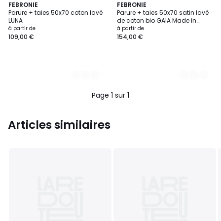
2
FEBRONIE
5
FEBRONIE
Parure + taies 50x70 coton lavé
Parure + taies 50x70 satin lavé
Couleurs
Couleurs
LUNA
de coton bio GAIA Made in
Europe
à partir de
à partir de
109,00 €
154,00 €
Page 1 sur 1
Articles similaires