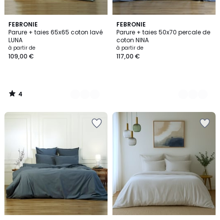
4
3
FEBRONIE
4
FEBRONIE
/
Parure + taies 65x65 coton lavé
Parure + taies 50x70 percale de
Couleurs
Couleurs
5
LUNA
coton NINA
à partir de
à partir de
109,00 €
117,00 €
4
/
5