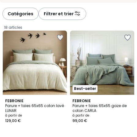
-
-
défiler
défiler
à
à
Catégories
Filtrer et trier
gauche
droite
18 articles
Best-seller
3
5
FEBRONIE
4
FEBRONIE
/
Parure + taies 65x65 coton lavé
Parure + taies 65x65 gaze de
Couleurs
Couleurs
5
LUNAR
coton CARLA
Prix
à partir de
à partir de
129,00 €
99,00 €
à
partir
de