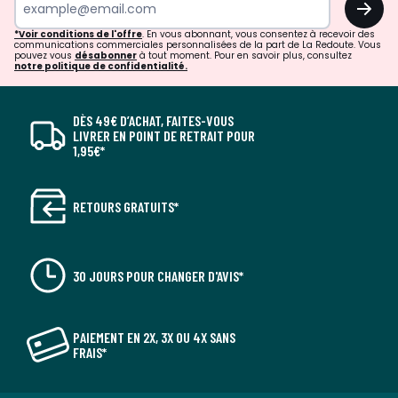
*Voir conditions de l'offre
. En vous abonnant, vous consentez à recevoir des
communications commerciales personnalisées de la part de La Redoute. Vous
pouvez vous
désabonner
à tout moment. Pour en savoir plus, consultez
notre politique de confidentialité.
DÈS 49€ D’ACHAT, FAITES-VOUS
LIVRER EN POINT DE RETRAIT POUR
1,95€*
RETOURS GRATUITS*
30 JOURS POUR CHANGER D'AVIS*
PAIEMENT EN 2X, 3X OU 4X SANS
FRAIS*