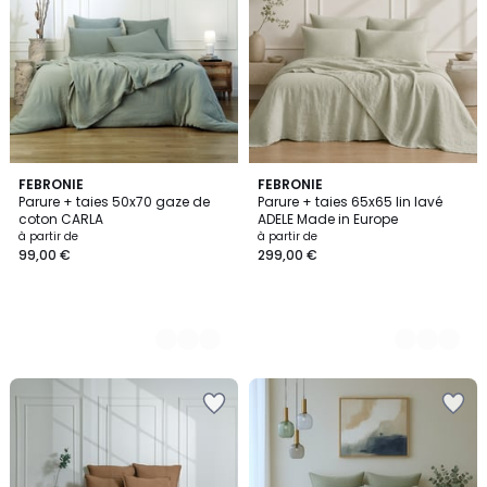
4
FEBRONIE
3
FEBRONIE
Parure + taies 50x70 gaze de
Parure + taies 65x65 lin lavé
Couleurs
Couleurs
coton CARLA
ADELE Made in Europe
à partir de
à partir de
99,00 €
299,00 €