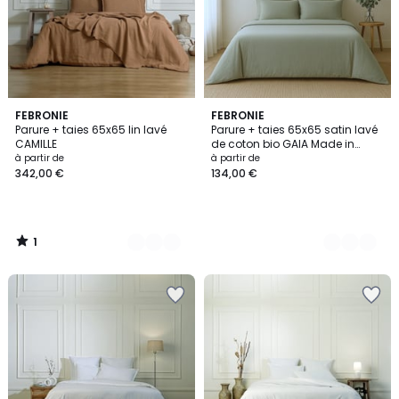
1
3
FEBRONIE
5
FEBRONIE
/
Parure + taies 65x65 lin lavé
Parure + taies 65x65 satin lavé
Couleurs
Couleurs
5
CAMILLE
de coton bio GAIA Made in
Europe
à partir de
à partir de
342,00 €
134,00 €
1
/
5