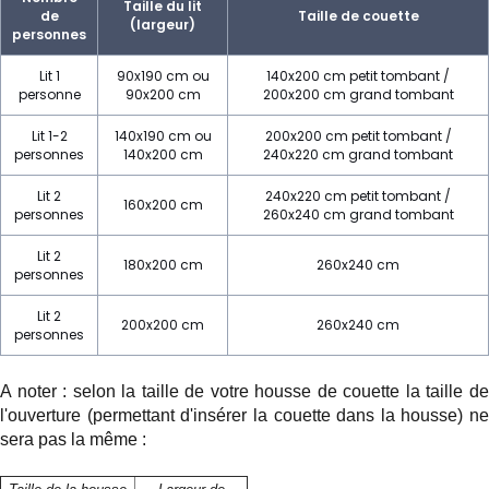
Taille du lit
de
Taille de couette
(largeur)
personnes
Lit 1
90x190 cm ou
140x200 cm petit tombant /
personne
90x200 cm
200x200 cm grand tombant
Lit 1-2
140x190 cm ou
200x200 cm petit tombant /
personnes
140x200 cm
240x220 cm grand tombant
Lit 2
240x220 cm petit tombant /
160x200 cm
personnes
260x240 cm grand tombant
Lit 2
180x200 cm
260x240 cm
personnes
Lit 2
200x200 cm
260x240 cm
personnes
A noter : selon la taille de votre housse de couette la taille de
l'ouverture (permettant d'insérer la couette dans la housse) ne
sera pas la même :