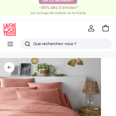
-40% dès 2 articles*
sur le linge de maison et la literie
EN CE MOMENT
-30€ tous les 100€*
sur le meuble & la déco
Voir
mon
La
panie
Redoute
Menu
Rechercher
Derniers
articles
vus