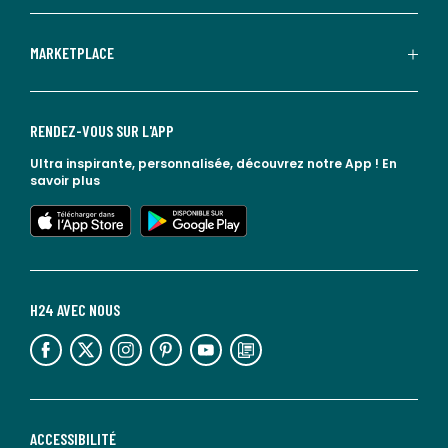
MARKETPLACE
RENDEZ-VOUS SUR L'APP
Ultra inspirante, personnalisée, découvrez notre App !
En
savoir plus
lien vers l'app store
lien vers google play
H24 AVEC NOUS
lien vers l'espace réseaux sociaux
lien vers l'espace réseaux sociaux
lien vers l'espace réseaux sociaux
lien vers l'espace réseaux sociaux
lien vers l'espace réseaux sociaux
lien vers le blog la redoute
ACCESSIBILITÉ