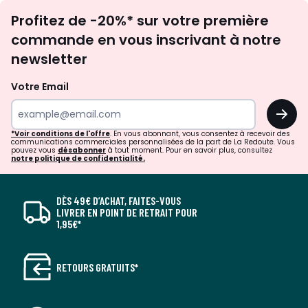
Inscription
Profitez de -20%* sur votre première
newsletter
commande en vous inscrivant à notre
newsletter
Votre Email
OK
*Voir conditions de l'offre
. En vous abonnant, vous consentez à recevoir des
communications commerciales personnalisées de la part de La Redoute. Vous
pouvez vous
désabonner
à tout moment. Pour en savoir plus, consultez
notre politique de confidentialité.
DÈS 49€ D’ACHAT, FAITES-VOUS
LIVRER EN POINT DE RETRAIT POUR
1,95€*
RETOURS GRATUITS*