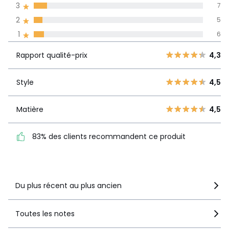
3
7
Informations,
2
5
La Redoute s'engage
1
6
Rapport
5
62
4,3
qualité-prix
4
13
Rapport qualité-prix
4,3
3
7
Style
4,5
2
Style
4,5
5
1
6
Matière
4,5
Matière
4,5
83% des clients
recommandent ce produit
83% des clients recommandent ce produit
Voir le détail de la note
Du plus récent au plus ancien
Toutes les notes