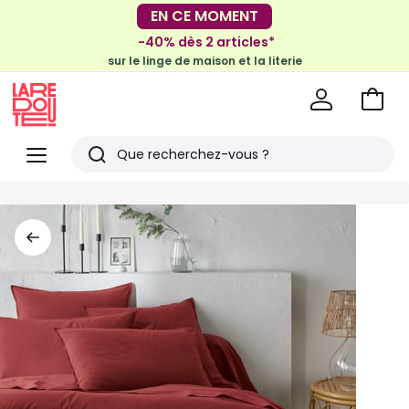
EN CE MOMENT
-30€ tous les 100€*
sur le meuble & la déco
-40% dès 2 articles*
sur le linge de maison et la literie
Voir
mon
La
panie
Redoute
Menu
Rechercher
Derniers
articles
vus