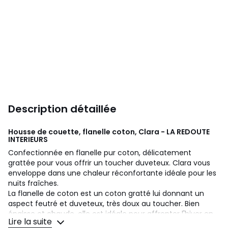
Description détaillée
Housse de couette, flanelle coton, Clara - LA REDOUTE
INTERIEURS
Confectionnée en flanelle pur coton, délicatement
grattée pour vous offrir un toucher duveteux. Clara vous
enveloppe dans une chaleur réconfortante idéale pour les
nuits fraîches.
La flanelle de coton est un coton gratté lui donnant un
aspect feutré et duveteux, très doux au toucher. Bien
épaisse et chaude, elle est idéale pour affronter l'hiver en
Lire la suite
douceur.