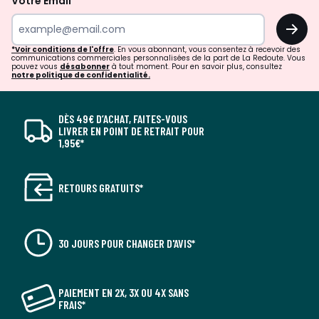
Votre Email
OK
*Voir conditions de l'offre
. En vous abonnant, vous consentez à recevoir des
communications commerciales personnalisées de la part de La Redoute. Vous
pouvez vous
désabonner
à tout moment. Pour en savoir plus, consultez
notre politique de confidentialité.
DÈS 49€ D’ACHAT, FAITES-VOUS
LIVRER EN POINT DE RETRAIT POUR
1,95€*
RETOURS GRATUITS*
30 JOURS POUR CHANGER D'AVIS*
PAIEMENT EN 2X, 3X OU 4X SANS
FRAIS*