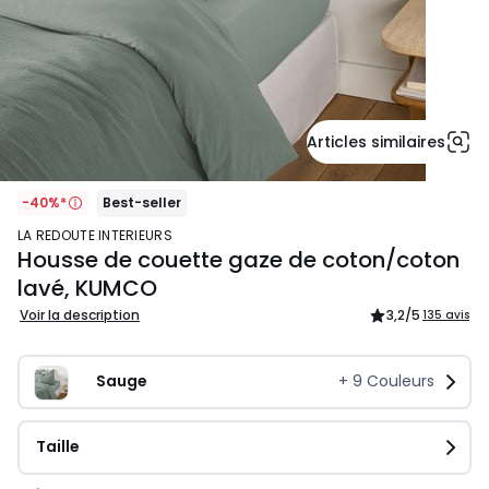
Articles similaires
-40%*
Best-seller
LA REDOUTE INTERIEURS
Housse de couette gaze de coton/coton
lavé, KUMCO
Voir la description
3,2
/5
135 avis
Sauge
+
9
Couleurs
Taille