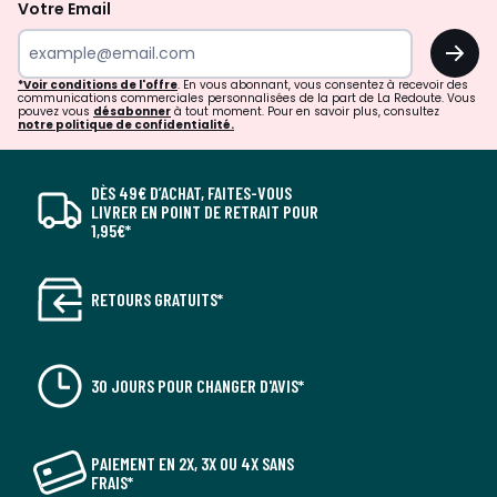
Votre Email
OK
*Voir conditions de l'offre
. En vous abonnant, vous consentez à recevoir des
communications commerciales personnalisées de la part de La Redoute. Vous
pouvez vous
désabonner
à tout moment. Pour en savoir plus, consultez
notre politique de confidentialité.
DÈS 49€ D’ACHAT, FAITES-VOUS
LIVRER EN POINT DE RETRAIT POUR
1,95€*
RETOURS GRATUITS*
30 JOURS POUR CHANGER D'AVIS*
PAIEMENT EN 2X, 3X OU 4X SANS
FRAIS*