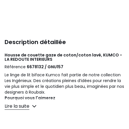
Description détaillée
Housse de couette gaze de coton/coton lavé, KUMCO -
LA REDOUTE INTERIEURS
Référence
6678132 / GNU157
Le linge de lit biface Kumco fait partie de notre collection
Les Ingénieux. Des créations pleines d’idées pour rendre la
vie plus simple et le quotidien plus beau, imaginées par nos
designers à Roubaix.
Pourquoi vous l'aimerez
• Une alternative à la gaze de coton à un tarif accessible.
Lire la suite
• Un mariage d’esthétique et de modernité : la face du
dessus est en gaze de coton, texturée et élégante,
celle du dessous est en coton lavé, particulièrement doux
et confortable.