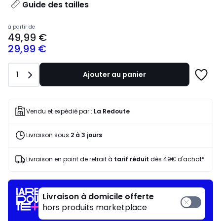
Guide des tailles
Prix
à partir de
49,99 €
à
29,99 €
partir
de
49,99
Quantité
1
Ajouter au panier
€
Ajoute
souscrivez
à
à
une
notre
liste
Vendu et expédié par :
La Redoute
programme
pour
Livraison sous
2 à 3 jours
payer
à
la
Livraison en point de retrait à
tarif réduit
dès 49€ d'achat*
place
29,99
€.
Livraison à domicile offerte
hors produits marketplace