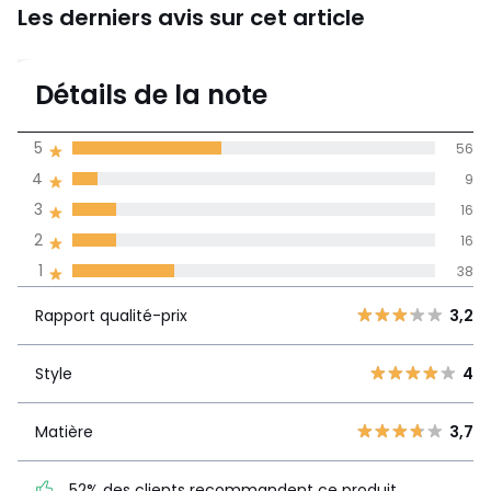
Les derniers avis sur cet article
Caractéristiques environnementales de l’emballage
En savoir plus sur nos emballages
3,2
Détails de la note
(135)
moyenne des avis
5
56
dans toutes les
4
9
langues
3
16
Informations,
2
16
La Redoute s'engage
1
38
Rapport
5
56
3,2
qualité-prix
4
9
Rapport qualité-prix
3,2
3
16
Style
4
2
Style
4
16
1
38
Matière
3,7
Matière
3,7
52% des clients
recommandent ce produit
52% des clients recommandent ce produit