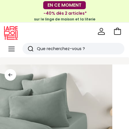
-30€ tous les 100€*
EN CE MOMENT
sur le meuble & la déco
-40% dès 2 articles*
sur le linge de maison et la literie
Voir
mon
La
panie
Redoute
Menu
Rechercher
Derniers
articles
vus