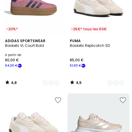
-20%*
-25€* tous les 50€
4,8
4,5
19
ADIDAS SPORTSWEAR
2
PUMA
/ 5
/ 5
Baskets VL Court Bold
Baskets Replicatch SD
Couleurs
Couleurs
à partir de
80,00 €
85,00 €
64,00 €
51,00 €
4,8
4,5
/
/
5
5