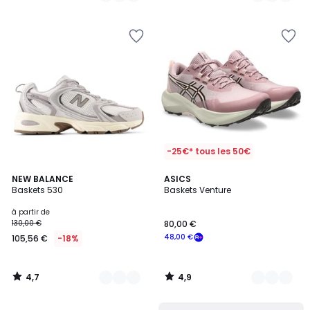
5
5
-25€* tous les 50€
4,7
4,9
5
NEW BALANCE
2
ASICS
/ 5
/ 5
Baskets 530
Baskets Venture
Couleurs
Couleurs
à partir de
130,00 €
80,00 €
48,00 €
105,56 €
-18%
4,7
4,9
/
/
5
5