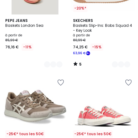
-20%*
5
2
PEPE JEANS
3
SKECHERS
/
Baskets London Sea
Baskets Slip-Ins: Bobs Squad 4
Couleurs
Couleurs
5
- Key Look
à partir de
à partir de
85,99 €
80,99 €
76,16 €
-11%
74,25 €
-15%
63,96 €
5
/
5
-25€* tous les 50€
-25€* tous les 50€