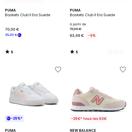
5
5
PUMA
2
PUMA
/
/
Baskets Club II Era Suede
Baskets Club II Era Suede
Couleurs
5
5
à partir de
70,00 €
70,00 €
35,00 €
63,49 €
-9%
5
5
/
/
5
5
-25%*
-25€* tous les 50€
2
PUMA
2
NEW BALANCE