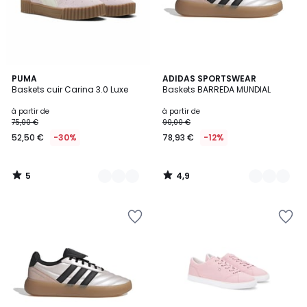
5
4,9
3
PUMA
3
ADIDAS SPORTSWEAR
/
/ 5
Baskets cuir Carina 3.0 Luxe
Baskets BARREDA MUNDIAL
Couleurs
Couleurs
5
à partir de
à partir de
75,00 €
90,00 €
52,50 €
-30%
78,93 €
-12%
5
4,9
/
/
5
5