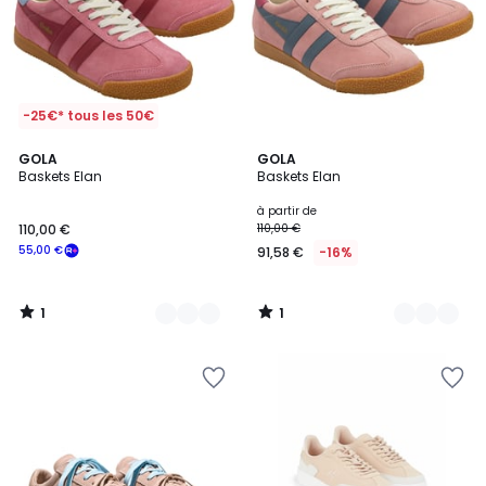
-25€* tous les 50€
1
1
3
GOLA
7
GOLA
/
/
Baskets Elan
Baskets Elan
Couleurs
Couleurs
5
5
à partir de
110,00 €
110,00 €
55,00 €
91,58 €
-16%
1
1
/
/
5
5