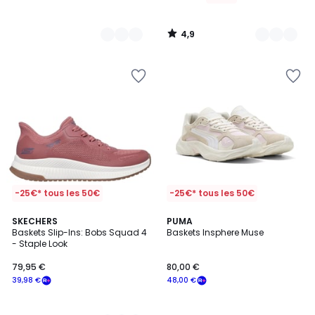
4,9
/
5
-25€* tous les 50€
-25€* tous les 50€
5
3
SKECHERS
PUMA
/
Baskets Slip-Ins: Bobs Squad 4
Baskets Insphere Muse
Couleurs
5
- Staple Look
79,95 €
80,00 €
39,98 €
48,00 €