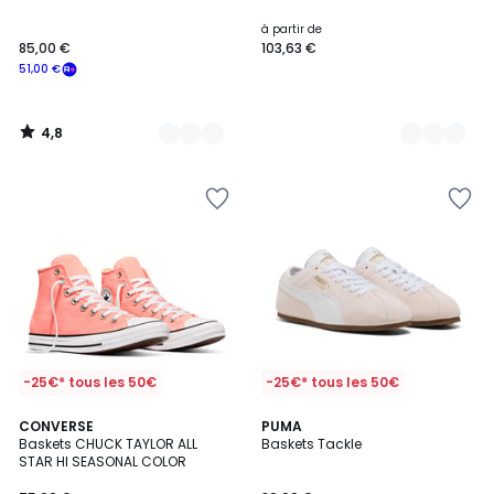
Couleurs
Couleurs
à partir de
85,00 €
103,63 €
51,00 €
4,8
/
5
-25€* tous les 50€
-25€* tous les 50€
CONVERSE
3
PUMA
Baskets CHUCK TAYLOR ALL
Baskets Tackle
Couleurs
STAR HI SEASONAL COLOR