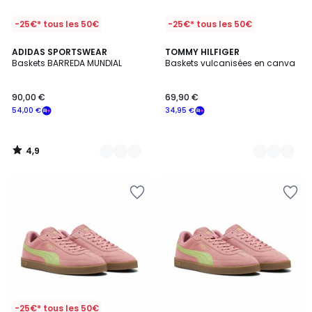
-25€* tous les 50€
-25€* tous les 50€
4,9
2
ADIDAS SPORTSWEAR
2
TOMMY HILFIGER
/ 5
Baskets BARREDA MUNDIAL
Baskets vulcanisées en canva
Couleurs
Couleurs
90,00 €
69,90 €
54,00 €
34,95 €
4,9
/
5
-25€* tous les 50€