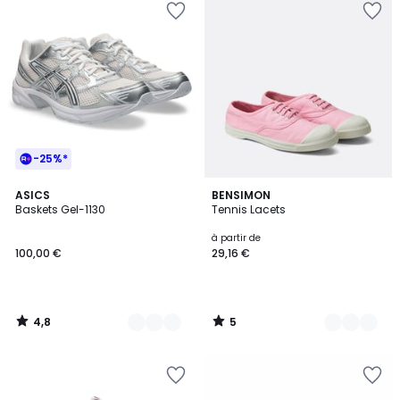
-25%*
4,8
5
5
ASICS
7
BENSIMON
/ 5
/
Baskets Gel-1130
Tennis Lacets
Couleurs
Couleurs
5
à partir de
100,00 €
29,16 €
4,8
5
/
/
5
5