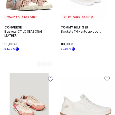
-25€* tous les 50€
-25€* tous les 50€
2
CONVERSE
TOMMY HILFIGER
Baskets CT LO SEASONAL
Baskets TH Heritage court
Couleurs
LEATHER
90,00 €
119,90 €
54,00 €
59,95 €