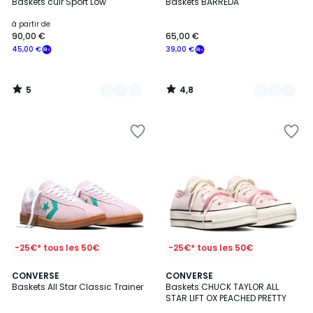
/
/ 5
Baskets cuir Sport Low
Baskets BARREDA
Couleurs
Couleurs
5
à partir de
90,00 €
65,00 €
45,00 €
39,00 €
5
4,8
/
/
5
5
-25€* tous les 50€
-25€* tous les 50€
2
CONVERSE
2
CONVERSE
Baskets All Star Classic Trainer
Baskets CHUCK TAYLOR ALL
Couleurs
Couleurs
STAR LIFT OX PEACHED PRETTY