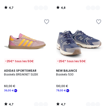
de
60,00
4,7
4,8
€
/
/
5
5
souscrivez
à
notre
programme
pour
payer
à
la
place
48,00
€.
-25€* tous les 50€
-25€* tous les 50€
4,7
4,7
4
ADIDAS SPORTSWEAR
3
NEW BALANCE
/ 5
/ 5
Baskets BREAKNET SLEEK
Baskets 530
Couleurs
Couleurs
60,00 €
130,00 €
36,00 €
78,00 €
4,7
4,7
/
/