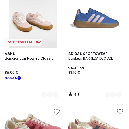
-25€* tous les 50€
4,8
2
VANS
3
ADIDAS SPORTSWEAR
/ 5
Baskets cuir Rowley Classic
Baskets BARREDA DECODE
Couleurs
Couleurs
à partir de
85,00 €
83,10 €
42,50 €
4,8
/
5