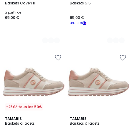
Baskets Caven III
Baskets 515
Couleurs
Couleurs
à partir de
65,00 €
65,00 €
39,00 €
-25€* tous les 50€
TAMARIS
2
TAMARIS
Baskets à lacets
Baskets à lacets
Couleurs