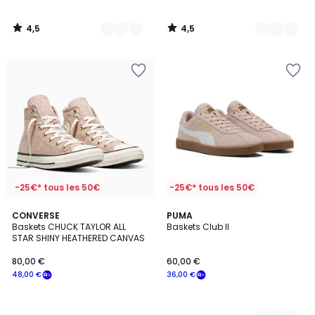
4,5
4,5
/
/
5
5
-25€* tous les 50€
-25€* tous les 50€
CONVERSE
3
PUMA
Baskets CHUCK TAYLOR ALL
Baskets Club II
Couleurs
STAR SHINY HEATHERED CANVAS
80,00 €
60,00 €
48,00 €
36,00 €