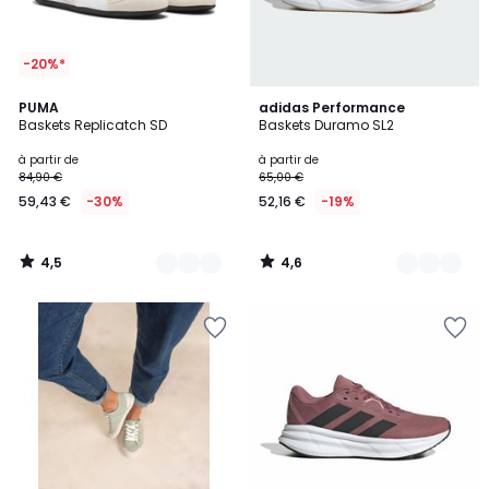
-20%*
4,5
4,6
5
PUMA
5
adidas Performance
/ 5
/ 5
Baskets Replicatch SD
Baskets Duramo SL2
Couleurs
Couleurs
à partir de
à partir de
84,90 €
65,00 €
59,43 €
-30%
52,16 €
-19%
4,5
4,6
/
/
5
5