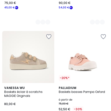
75,00 €
90,00 €
45,00 €
54,00 €
-20%*
4,9
3
VANESSA WU
11
PALLADIUM
/ 5
Baskets éclair à scratchs
Baskets basses Pampa Oxford
Couleurs
Couleurs
MAGGIE Originals
à partir de
80,00 €
75,00 €
52,50 €
-30%