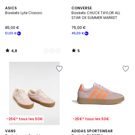
4,8
5
2
ASICS
CONVERSE
/ 5
/
Baskets Lyte Classic
Baskets CHUCK TAYLOR ALL
Couleurs
5
STAR OX SUMMER MARKET
85,00 €
75,00 €
51,00 €
45,00 €
4,8
5
/
/
5
5
-25€* tous les 50€
-25€* tous les 50€
5
4,8
4
VANS
2
ADIDAS SPORTSWEAR