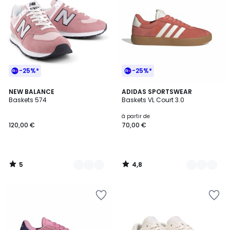
-25%*
-25%*
5
4,8
3
NEW BALANCE
12
ADIDAS SPORTSWEAR
/
/ 5
Baskets 574
Baskets VL Court 3.0
Couleurs
Couleurs
5
à partir de
120,00 €
70,00 €
5
4,8
/
/
5
5