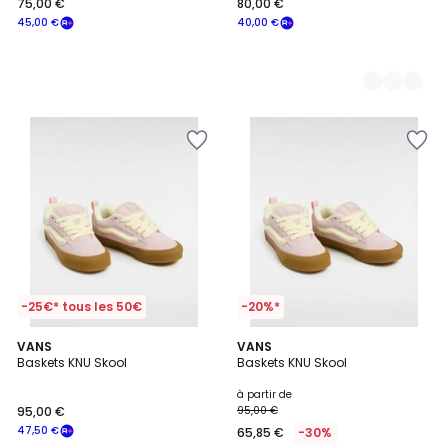
75,00 €
80,00 €
45,00 €
40,00 €
-25€* tous les 50€
-20%*
4,5
4,5
2
VANS
5
VANS
/ 5
/ 5
Baskets KNU Skool
Baskets KNU Skool
Couleurs
Couleurs
à partir de
95,00 €
95,00 €
47,50 €
65,85 €
-30%