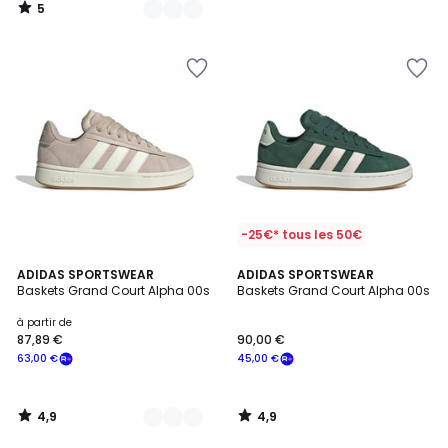
5
/
5
-25€* tous les 50€
4,9
4,9
3
ADIDAS SPORTSWEAR
ADIDAS SPORTSWEAR
/ 5
/ 5
Baskets Grand Court Alpha 00s
Baskets Grand Court Alpha 00s
Couleurs
à partir de
87,89 €
90,00 €
63,00 €
45,00 €
4,9
4,9
/
/
5
5