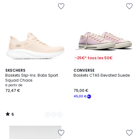
-25€* tous les 50€
5
7
SKECHERS
CONVERSE
/
Baskets Slip-Ins: Bobs Sport
Baskets CTAS Elevated Suede
Couleurs
5
Squad Chaos
à partir de
72,47 €
75,00 €
45,00 €
5
/
5