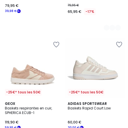
79,95 €
79,95 €
39,98 €
65,95 €
-17%
-25€* tous les 50€
-25€* tous les 50€
4,7
GEOX
4
ADIDAS SPORTSWEAR
/ 5
Baskets respirantes en cuir,
Baskets Rapid Court Low
Couleurs
SPHERICA ECUB-1
119,90 €
60,00 €
59,95 €
30,00 €