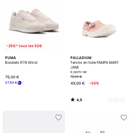
-25€* tous les 50€
4,5
PUMA
9
PALLADIUM
/ 5
Baskets R78 Wind
Tennis en toile PAMPA MARY
Couleurs
JANE
à partir de
75,00 €
70,00 €
37,50 €
49,00 €
-30%
4,5
/
5