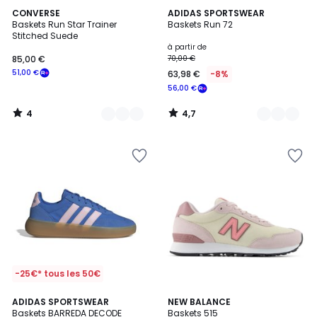
4
4,7
2
CONVERSE
10
ADIDAS SPORTSWEAR
/
/ 5
Baskets Run Star Trainer
Baskets Run 72
Couleurs
Couleurs
5
Stitched Suede
à partir de
85,00 €
70,00 €
51,00 €
63,98 €
-8%
56,00 €
4
4,7
/
/
5
5
-25€* tous les 50€
4,8
3
ADIDAS SPORTSWEAR
2
NEW BALANCE
/ 5
Baskets BARREDA DECODE
Baskets 515