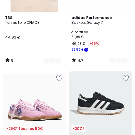
5
4,7
7
TBS
10
adidas Performance
/
/ 5
Tennis toile OPIACE
Baskets Galaxy 7
Couleurs
Couleurs
5
à partir de
44,99 €
54,99 €
46,28 €
-15%
38,50 €
5
4,7
/
/
5
5
-25€* tous les 50€
-20%*