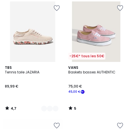
-25€* tous les 50€
4,7
5
35
TBS
VANS
/ 5
/
Tennis toile JAZARIA
Baskets basses AUTHENTIC
Couleurs
5
89,99 €
75,00 €
45,00 €
4,7
5
/
/
5
5